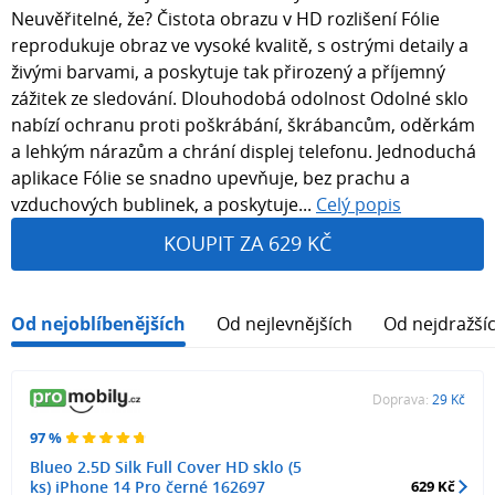
Neuvěřitelné, že? Čistota obrazu v HD rozlišení Fólie
reprodukuje obraz ve vysoké kvalitě, s ostrými detaily a
živými barvami, a poskytuje tak přirozený a příjemný
zážitek ze sledování. Dlouhodobá odolnost Odolné sklo
nabízí ochranu proti poškrábání, škrábancům, oděrkám
a lehkým nárazům a chrání displej telefonu. Jednoduchá
aplikace Fólie se snadno upevňuje, bez prachu a
vzduchových bublinek, a poskytuje...
Celý popis
KOUPIT ZA 629 KČ
Od nejoblíbenějších
Od nejlevnějších
Od nejdražší
Doprava:
29 Kč
97 %
Blueo 2.5D Silk Full Cover HD sklo (5
ks) iPhone 14 Pro černé 162697
629 Kč