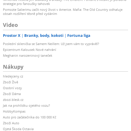
strategie pro fanoušky tahovek
Pomozte Salierimu začít nový život v Americe. Mafia: The Old Country odhaluje
obsah rozšíření těsně před vydáním
Video
Prostor X
Branky, body, kokoti
Fortuna liga
Poslední sklenička se Samem Neillem: Už jsem vám to vyprávěl?
Epicentrum Kalousek Nové nahrání
Meghanin narozeninový taneček
Nákupy
hledejceny.cz
Zboží Živě
Osobní vozy
Zboží Dáma
zbozi.blesk.cz
Jak na prohlídku ojetého vozu?
HobbyKompas
Auto pro začátečníka do 100 000 Kč
Zboží Auto
Ojetá Škoda Octavia