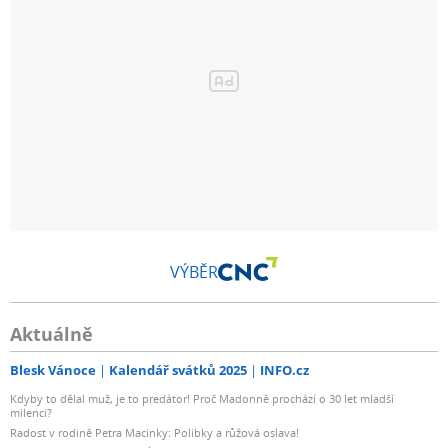
VÝBĚR
Aktuálně
Blesk Vánoce
Kalendář svátků 2025
INFO.cz
Kdyby to dělal muž, je to predátor! Proč Madonně prochází o 30 let mladší
milenci?
Radost v rodině Petra Macinky: Polibky a růžová oslava!