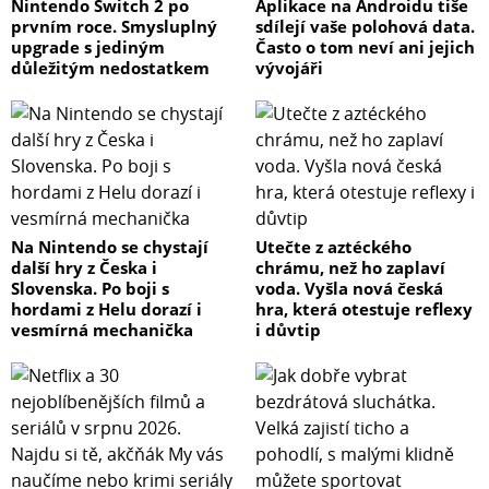
Nintendo Switch 2 po
Aplikace na Androidu tiše
prvním roce. Smysluplný
sdílejí vaše polohová data.
upgrade s jediným
Často o tom neví ani jejich
důležitým nedostatkem
vývojáři
Na Nintendo se chystají
Utečte z aztéckého
další hry z Česka i
chrámu, než ho zaplaví
Slovenska. Po boji s
voda. Vyšla nová česká
hordami z Helu dorazí i
hra, která otestuje reflexy
vesmírná mechanička
i důvtip