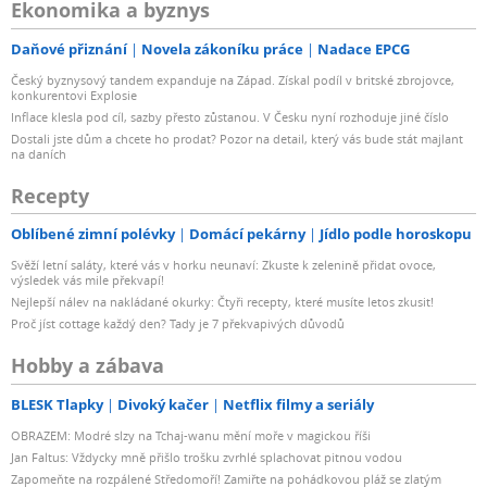
Ekonomika a byznys
Daňové přiznání
Novela zákoníku práce
Nadace EPCG
Český byznysový tandem expanduje na Západ. Získal podíl v britské zbrojovce,
konkurentovi Explosie
Inflace klesla pod cíl, sazby přesto zůstanou. V Česku nyní rozhoduje jiné číslo
Dostali jste dům a chcete ho prodat? Pozor na detail, který vás bude stát majlant
na daních
Recepty
Oblíbené zimní polévky
Domácí pekárny
Jídlo podle horoskopu
Svěží letní saláty, které vás v horku neunaví: Zkuste k zelenině přidat ovoce,
výsledek vás mile překvapí!
Nejlepší nálev na nakládané okurky: Čtyři recepty, které musíte letos zkusit!
Proč jíst cottage každý den? Tady je 7 překvapivých důvodů
Hobby a zábava
BLESK Tlapky
Divoký kačer
Netflix filmy a seriály
OBRAZEM: Modré slzy na Tchaj-wanu mění moře v magickou říši
Jan Faltus: Vždycky mně přišlo trošku zvrhlé splachovat pitnou vodou
Zapomeňte na rozpálené Středomoří! Zamiřte na pohádkovou pláž se zlatým