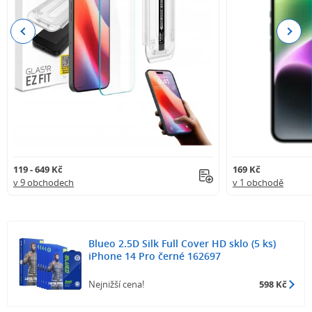
Previous
Next
119 - 649 Kč
169 Kč
v 9 obchodech
v 1 obchodě
Blueo 2.5D Silk Full Cover HD sklo (5 ks)
iPhone 14 Pro černé 162697
Nejnižší cena!
598 Kč