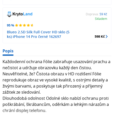
Doprava:
59 Kč
Skladem
95 %
Blueo 2.5D Silk Full Cover HD sklo (5
ks) iPhone 14 Pro černé 162697
598 Kč
Popis
Každodenní ochrana Fólie zabraňuje usazování prachu a
nečistot a udržuje obrazovku každý den čistou.
Neuvěřitelné, že? Čistota obrazu v HD rozlišení Fólie
reprodukuje obraz ve vysoké kvalitě, s ostrými detaily a
živými barvami, a poskytuje tak přirozený a příjemný
zážitek ze sledování.
Dlouhodobá odolnost Odolné sklo nabízí ochranu proti
poškrábání, škrábancům, oděrkám a lehkým nárazům a
chrání displej telefonu.