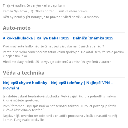
Thajské nudle s červeným kari a paprikami
Kamila Nývltová (37): Občas potřebuji mít ve všem pravdu...
Děti by neměly jíst houby! Je to pravda? Záleží na věku a množství
Auto-moto
Alko-kalkulačka
Rallye Dakar 2025
Dálniční známka 2025
Proč mají auta hrdlo nádrže či nabíjecí zásuvku na různých stranách?
Pérez je se svým comebackem zatím velmi spokojen. Dokázal jsem, že stále patřím
k nejlepším, říká
Hledáme zlatý ročník: 25 let vývoje asistentů a emisních systémů v autech
Věda a technika
Nejlepší chytré hodinky
Nejlepší telefony
Nejlepší VPN –
srovnání
Jak dobře vybrat bezdrátová sluchátka. Velká zajistí ticho a pohodlí, s malými
klidně můžete sportovat
První fotomobil byl spíš hračka než seriózní zařízení. O 25 let později je foťák
klíčová část výbavy telefonů
Nejslavnější overclocker odstranil z chladiče procesoru větrák a nasadil na něj
komín. Fungovalo to skvěle