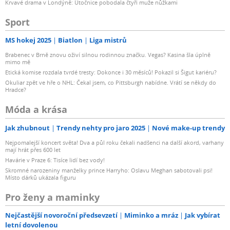
Krvavé drama v Londýně: Útočnice pobodala čtyři muže nůžkami
Sport
MS hokej 2025
Biatlon
Liga mistrů
Brabenec v Brně znovu oživí silnou rodinnou značku. Vegas? Kasina šla úplně
mimo mě
Etická komise rozdala tvrdé tresty: Dokonce i 30 měsíců! Pokazil si Šigut kariéru?
Okuliar zpět ve hře o NHL: Čekal jsem, co Pittsburgh nabídne. Vrátí se někdy do
Hradce?
Móda a krása
Jak zhubnout
Trendy nehty pro jaro 2025
Nové make-up trendy
Nejpomalejší koncert světa! Dva a půl roku čekali nadšenci na další akord, varhany
mají hrát přes 600 let
Havárie v Praze 6: Tisíce lidí bez vody!
Skromné narozeniny manželky prince Harryho: Oslavu Meghan sabotovali psi!
Místo dárků ukázala figuru
Pro ženy a maminky
Nejčastější novoroční předsevzetí
Miminko a mráz
Jak vybírat
letní dovolenou