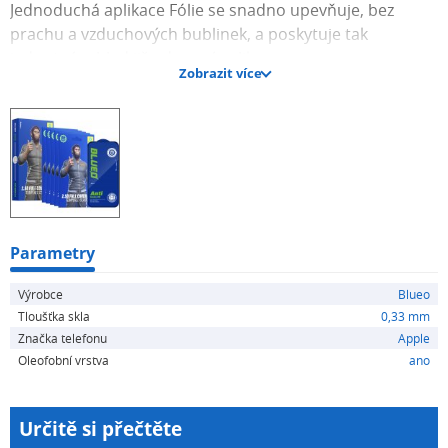
Jednoduchá aplikace Fólie se snadno upevňuje, bez
prachu a vzduchových bublinek, a poskytuje tak
jednotný vzhled již od první aplikace.
Zobrazit více
Parametry
Výrobce
Blueo
Tloušťka skla
0,33 mm
Značka telefonu
Apple
Oleofobní vrstva
ano
Určitě si přečtěte