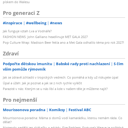
pískem do Walesu
Pro generaci Z
#inspirace
#wellbeing
#news
Jak funguje vztah Lva a Vodnáře?
FASHION NEWS: John Galliano headlinuje MET GALA 2027
Pop Culture Wrap: Madison Beer řekla ano a Met Gala odhalilo téma pro rok 2027!
Zdraví
Podpořte dětskou imunitu
Babské rady proti nachlazení
S čím
vším pomůže rýmovník
Jak se zdravě zchladit v tropických vedrech: Co pomáhá a kdy už riskujete úpal
Úpal a úžeh: Jak je poznat a jak se z nich rychle vyléčit
Parazité v nás: Kterým se u nás líbí a kde v našem těle je můžeme najít?
Pro nejmenší
Mourissonova poradna
Komiksy
Festival ABC
Mourrisonova poradna: Máma si domů vodí kamarádku, kterou nemám ráda. Co
dělat?
Nintendo nedělá jen skákačky a arkády. Fire Emblem: Fortune's Weave je pořádná