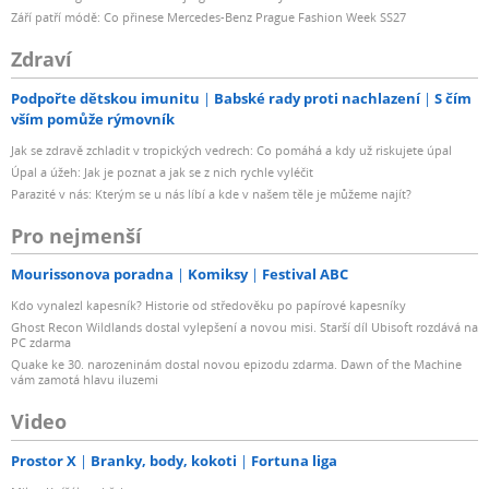
Září patří módě: Co přinese Mercedes-Benz Prague Fashion Week SS27
Zdraví
Podpořte dětskou imunitu
Babské rady proti nachlazení
S čím
vším pomůže rýmovník
Jak se zdravě zchladit v tropických vedrech: Co pomáhá a kdy už riskujete úpal
Úpal a úžeh: Jak je poznat a jak se z nich rychle vyléčit
Parazité v nás: Kterým se u nás líbí a kde v našem těle je můžeme najít?
Pro nejmenší
Mourissonova poradna
Komiksy
Festival ABC
Kdo vynalezl kapesník? Historie od středověku po papírové kapesníky
Ghost Recon Wildlands dostal vylepšení a novou misi. Starší díl Ubisoft rozdává na
PC zdarma
Quake ke 30. narozeninám dostal novou epizodu zdarma. Dawn of the Machine
vám zamotá hlavu iluzemi
Video
Prostor X
Branky, body, kokoti
Fortuna liga