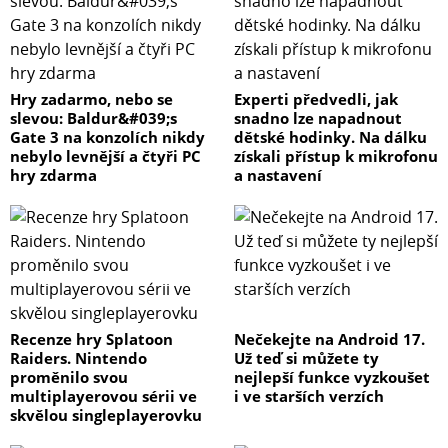
Hry zadarmo, nebo se
Experti předvedli, jak
slevou: Baldur&#039;s
snadno lze napadnout
Gate 3 na konzolích nikdy
dětské hodinky. Na dálku
nebylo levnější a čtyři PC
získali přístup k mikrofonu
hry zdarma
a nastavení
Recenze hry Splatoon
Nečekejte na Android 17.
Raiders. Nintendo
Už teď si můžete ty
proměnilo svou
nejlepší funkce vyzkoušet
multiplayerovou sérii ve
i ve starších verzích
skvělou singleplayerovku