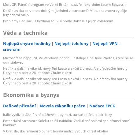
MotoGP: Páteční program ve Velké Británii uzavřel rekordním časem Bezzecchi
Další klasická corvette s dobrými jízdními vlastnostmi? Mitsuoka znovu využije
legendární MX-5
Problémy Cadillacu s brzdami souvisí podle Bottase s jejich chlazením
Věda a technika
Nejlepší chytré hodinky
Nejlepší telefony
Nejlepší VPN –
srovnání
Microsoft se nepoučil. Ve Windows potichu instaluje OneDrive Photos, které nelze
odinstalovat
Netflix a další na víkend: nový Ted Lasso a akční Lioness. Ale především horory
Úkryt nebo past a 28 let poté: Chrám z kostí
Netflix a další na víkend: nový Ted Lasso a akční Lioness. Ale především horory
Úkryt nebo past a 28 let poté: Chrám z kostí
Ekonomika a byznys
Daňové přiznání
Novela zákoníku práce
Nadace EPCG
Itálie vyklízí pláže. První plážové kluby mizí, turisté změnu pocítí brzy
Potenciální zachránce Soleku zrušil nabídku. Zadlužené solární společnosti hrozí
konkurz
V bratislavské rafinerii Slovnaft hořela nádrž, výbuch otřásl okolím