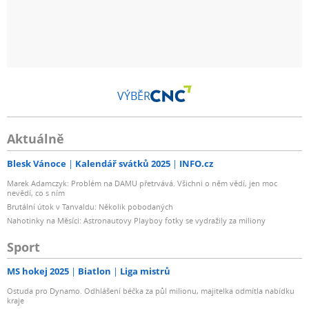
VÝBĚR
Aktuálně
Blesk Vánoce
Kalendář svátků 2025
INFO.cz
Marek Adamczyk: Problém na DAMU přetrvává. Všichni o něm vědí, jen moc
nevědí, co s ním
Brutální útok v Tanvaldu: Několik pobodaných
Nahotinky na Měsíci: Astronautovy Playboy fotky se vydražily za miliony
Sport
MS hokej 2025
Biatlon
Liga mistrů
Ostuda pro Dynamo. Odhlášení béčka za půl milionu, majitelka odmítla nabídku
kraje