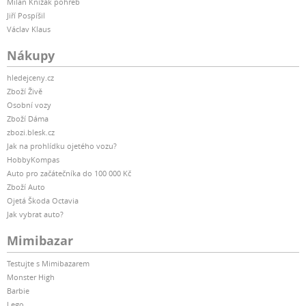
Milan Knížák pohřeb
Jiří Pospíšil
Václav Klaus
Nákupy
hledejceny.cz
Zboží Živě
Osobní vozy
Zboží Dáma
zbozi.blesk.cz
Jak na prohlídku ojetého vozu?
HobbyKompas
Auto pro začátečníka do 100 000 Kč
Zboží Auto
Ojetá Škoda Octavia
Jak vybrat auto?
Mimibazar
Testujte s Mimibazarem
Monster High
Barbie
Lego