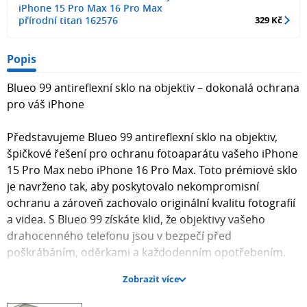
iPhone 15 Pro Max 16 Pro Max
přírodní titan 162576
329 Kč
Popis
Blueo 99 antireflexní sklo na objektiv – dokonalá ochrana
pro váš iPhone
Představujeme Blueo 99 antireflexní sklo na objektiv,
špičkové řešení pro ochranu fotoaparátu vašeho iPhone
15 Pro Max nebo iPhone 16 Pro Max. Toto prémiové sklo
je navrženo tak, aby poskytovalo nekompromisní
ochranu a zároveň zachovalo originální kvalitu fotografií
a videa. S Blueo 99 získáte klid, že objektivy vašeho
drahocenného telefonu jsou v bezpečí před
poškrábáním, oděrkami a každodenním opotřebením.
Zobrazit více
Design a parametry: přírodní titan pro bezchybnou
integraci