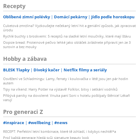
Recepty
Oblíbené zimní polévky
Domácí pekárny
Jídlo podle horoskopu
Cuketová zmrzlina? Vyzkoušejte nečekaný letní hit a geniální způsob, jak zpracovat
úrodu
Rychlé buchty s broskvemi: 5 receptů na sladké letní moučníky, které mají šťávu
Oopsie bread: Proteinové pečivo lehké jako obláček zvládnete připravit jen ze 3
surovin a bez mouky
Hobby a zábava
BLESK Tlapky
Divoký kačer
Netflix filmy a seriály
Osvěžení ve Schladmingu: Lamy, ferraty i koulovačka v létě jsou jen pár hodin
autem
Tipy na víkend: Harry Potter na výstavě! Folklor, bitvy i setkání vodníků
Přibývá paniky na dovolené: Vnuka paní Soni v hotelu poštípaly štěnice! Lékaři
varují
Pro generaci Z
#inspirace
#wellbeing
#news
RECEPT: Perfektní letní kombinace, které tě zchladí, i kdybys nechtěl*a
Proč každá generace hledá svůj signature beauty look