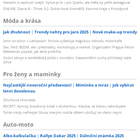
Haraslín si zaslouží odejít. Výhra je to i pro Spartu, ale měla by ještě zareagovat
ONLINE: Slavia B - Třinec 3:2. Dukla hostí Kroměříž, Karviná hraje v Prostějově
Móda a krása
Jak zhubnout
Trendy nehty pro jaro 2025
Nové make-up trendy
Smrt na silnici v Letňanech: Policie vyšetřuje tragickou nehodu motorkáře
Sex, fetiš, BDSM, ale i přednášky, workshopy a market. Organizátor Prague Fetish
Weekendu popsal, jak akce probíhá
Vodní zdroje a zemědělská půda v ohrožení: Katastrofální sucha přicházejí stále
dříve
Pro ženy a maminky
Nejčastější novoroční předsevzetí
Miminko a mráz
Jak vybírat
letní dovolenou
Okurková limonáda
RECEPT: Kynutý švestkový koláč s drobenkou. Klasika, se kterou zabodujete
Tohle nikdy neříkejte! Slova, kterými rodiče dětem ubližují ze všeho nejvíc
Auto-moto
Alko-kalkulačka
Rallye Dakar 2025
Dálniční známka 2025