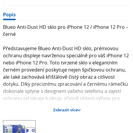
Popis
Blueo Anti-Dust HD sklo pro iPhone 12 / iPhone 12 Pro –
černé
Představujeme Blueo Anti-Dust HD sklo, prémiovou
ochranu displeje navrženou speciálně pro váš iPhone 12
nebo iPhone 12 Pro. Toto tvrzené sklo v elegantním
černém provedení poskytuje nejen špičkovou ochranu,
ale také zachovává křišťálově čistý obraz a citlivost
dotyku. Díky preciznímu zpracování a černému rámečku
dokonale splyne s designem vašeho telefonu a zajistí
ochranu od okraje k okraji, včetně oblasti výřezu pro
senzory a kameru. Jeho design je minimalistický, ale
Zobrazit více
zároveň robustní, připravený čelit každodenním
nástrahám.