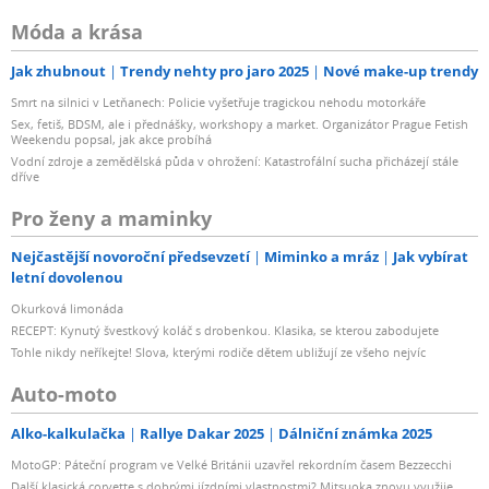
Móda a krása
Jak zhubnout
Trendy nehty pro jaro 2025
Nové make-up trendy
Smrt na silnici v Letňanech: Policie vyšetřuje tragickou nehodu motorkáře
Sex, fetiš, BDSM, ale i přednášky, workshopy a market. Organizátor Prague Fetish
Weekendu popsal, jak akce probíhá
Vodní zdroje a zemědělská půda v ohrožení: Katastrofální sucha přicházejí stále
dříve
Pro ženy a maminky
Nejčastější novoroční předsevzetí
Miminko a mráz
Jak vybírat
letní dovolenou
Okurková limonáda
RECEPT: Kynutý švestkový koláč s drobenkou. Klasika, se kterou zabodujete
Tohle nikdy neříkejte! Slova, kterými rodiče dětem ubližují ze všeho nejvíc
Auto-moto
Alko-kalkulačka
Rallye Dakar 2025
Dálniční známka 2025
MotoGP: Páteční program ve Velké Británii uzavřel rekordním časem Bezzecchi
Další klasická corvette s dobrými jízdními vlastnostmi? Mitsuoka znovu využije