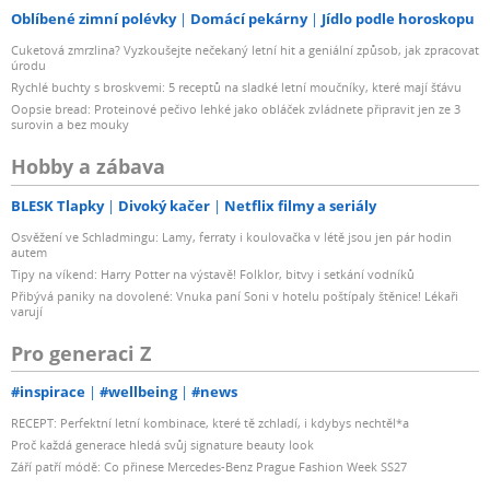
Oblíbené zimní polévky
Domácí pekárny
Jídlo podle horoskopu
Cuketová zmrzlina? Vyzkoušejte nečekaný letní hit a geniální způsob, jak zpracovat
úrodu
Rychlé buchty s broskvemi: 5 receptů na sladké letní moučníky, které mají šťávu
Oopsie bread: Proteinové pečivo lehké jako obláček zvládnete připravit jen ze 3
surovin a bez mouky
Hobby a zábava
BLESK Tlapky
Divoký kačer
Netflix filmy a seriály
Osvěžení ve Schladmingu: Lamy, ferraty i koulovačka v létě jsou jen pár hodin
autem
Tipy na víkend: Harry Potter na výstavě! Folklor, bitvy i setkání vodníků
Přibývá paniky na dovolené: Vnuka paní Soni v hotelu poštípaly štěnice! Lékaři
varují
Pro generaci Z
#inspirace
#wellbeing
#news
RECEPT: Perfektní letní kombinace, které tě zchladí, i kdybys nechtěl*a
Proč každá generace hledá svůj signature beauty look
Září patří módě: Co přinese Mercedes-Benz Prague Fashion Week SS27