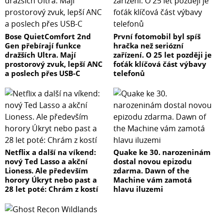
Bose QuietComfort 2nd
První fotomobil byl spíš
Gen přebírají funkce
hračka než seriózní
dražších Ultra. Mají
zařízení. O 25 let později je
prostorový zvuk, lepší ANC
foťák klíčová část výbavy
a poslech přes USB-C
telefonů
Netflix a další na víkend:
Quake ke 30. narozeninám
nový Ted Lasso a akční
dostal novou epizodu
Lioness. Ale především
zdarma. Dawn of the
horory Úkryt nebo past a
Machine vám zamotá
28 let poté: Chrám z kostí
hlavu iluzemi