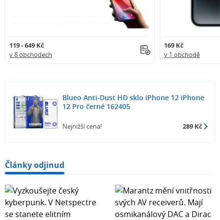
119 - 649 Kč
169 Kč
v 8 obchodech
v 1 obchodě
Blueo Anti-Dust HD sklo iPhone 12 iPhone
12 Pro černé 162405
Nejnižší cena!
289 Kč
Články odjinud