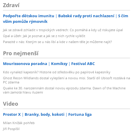
Zdraví
Podpořte dětskou imunitu
Babské rady proti nachlazení
S čím
vším pomůže rýmovník
Jak se zdravě zchladit v tropických vedrech: Co pomáhá a kdy už riskujete úpal
Úpal a úžeh: Jak je poznat a jak se z nich rychle vyléčit
Parazité v nás: Kterým se u nás líbí a kde v našem těle je můžeme najít?
Pro nejmenší
Mourissonova poradna
Komiksy
Festival ABC
Kdo vynalezl kapesník? Historie od středověku po papírové kapesníky
Ghost Recon Wildlands dostal vylepšení a novou misi. Starší díl Ubisoft rozdává na
PC zdarma
Quake ke 30. narozeninám dostal novou epizodu zdarma. Dawn of the Machine
vám zamotá hlavu iluzemi
Video
Prostor X
Branky, body, kokoti
Fortuna liga
Milan Knížák pohřeb
Jiří Pospíšil