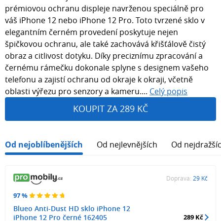
prémiovou ochranu displeje navrženou speciálně pro
váš iPhone 12 nebo iPhone 12 Pro. Toto tvrzené sklo v
elegantním černém provedení poskytuje nejen
špičkovou ochranu, ale také zachovává křišťálově čistý
obraz a citlivost dotyku. Díky preciznímu zpracování a
černému rámečku dokonale splyne s designem vašeho
telefonu a zajistí ochranu od okraje k okraji, včetně
oblasti výřezu pro senzory a kameru....
Celý popis
KOUPIT ZA 289 KČ
Od nejoblíbenějších
Od nejlevnějších
Od nejdražší
Doprava:
29 Kč
97 %
Blueo Anti-Dust HD sklo iPhone 12
iPhone 12 Pro černé 162405
289 Kč