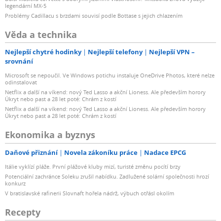
legendární MX-5
Problémy Cadillacu s brzdami souvisí podle Bottase s jejich chlazením
Věda a technika
Nejlepší chytré hodinky
Nejlepší telefony
Nejlepší VPN –
srovnání
Microsoft se nepoučil. Ve Windows potichu instaluje OneDrive Photos, které nelze
odinstalovat
Netflix a další na víkend: nový Ted Lasso a akční Lioness. Ale především horory
Úkryt nebo past a 28 let poté: Chrám z kostí
Netflix a další na víkend: nový Ted Lasso a akční Lioness. Ale především horory
Úkryt nebo past a 28 let poté: Chrám z kostí
Ekonomika a byznys
Daňové přiznání
Novela zákoníku práce
Nadace EPCG
Itálie vyklízí pláže. První plážové kluby mizí, turisté změnu pocítí brzy
Potenciální zachránce Soleku zrušil nabídku. Zadlužené solární společnosti hrozí
konkurz
V bratislavské rafinerii Slovnaft hořela nádrž, výbuch otřásl okolím
Recepty