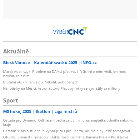
VÝBĚR
Aktuálně
Blesk Vánoce
Kalendář svátků 2025
INFO.cz
Marek Adamczyk: Problém na DAMU přetrvává. Všichni o něm vědí, jen moc
nevědí, co s ním
Brutální útok v Tanvaldu: Několik pobodaných
Nahotinky na Měsíci: Astronautovy Playboy fotky se vydražily za miliony
Sport
MS hokej 2025
Biatlon
Liga mistrů
Ostuda pro Dynamo. Odhlášení béčka za půl milionu, majitelka odmítla nabídku
kraje
Haraslín si zaslouží odejít. Výhra je to i pro Spartu, ale měla by ještě zareagovat
ONLINE: Slavia B - Třinec 3:2. Dukla hostí Kroměříž, Karviná hraje v Prostějově