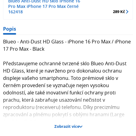
Blueo Anti-Dust HD sklo iPhone 16
Pro Max iPhone 17 Pro Max černé
162418
289 Kč
Popis
Blueo - Anti-Dust HD Glass - iPhone 16 Pro Max / iPhone
17 Pro Max - Black
Představujeme ochranné tvrzené sklo Blueo Anti-Dust
HD Glass, které je navrženo pro dokonalou ochranu
displeje vašeho smartphonu. Toto prémiové sklo v
černém provedení se vyznačuje nejen vysokou
odolností, ale také inovativní funkcí ochrany proti
prachu, která zabraňuje usazování nečistot v
reproduktoru (receiveru) telefonu. Díky preciznímu
zpracování a plnému pokrytí s oblými hranami (Large
Arc Edge Full Coverage) poskytuje sklo komplexní
Zobrazit více
ochranu celého displeje a zároveň zajišťuje komfortní a