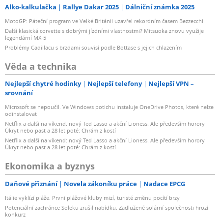
Alko-kalkulačka
Rallye Dakar 2025
Dálniční známka 2025
MotoGP: Páteční program ve Velké Británii uzavřel rekordním časem Bezzecchi
Další klasická corvette s dobrými jízdními vlastnostmi? Mitsuoka znovu využije
legendární MX-5
Problémy Cadillacu s brzdami souvisí podle Bottase s jejich chlazením
Věda a technika
Nejlepší chytré hodinky
Nejlepší telefony
Nejlepší VPN –
srovnání
Microsoft se nepoučil. Ve Windows potichu instaluje OneDrive Photos, které nelze
odinstalovat
Netflix a další na víkend: nový Ted Lasso a akční Lioness. Ale především horory
Úkryt nebo past a 28 let poté: Chrám z kostí
Netflix a další na víkend: nový Ted Lasso a akční Lioness. Ale především horory
Úkryt nebo past a 28 let poté: Chrám z kostí
Ekonomika a byznys
Daňové přiznání
Novela zákoníku práce
Nadace EPCG
Itálie vyklízí pláže. První plážové kluby mizí, turisté změnu pocítí brzy
Potenciální zachránce Soleku zrušil nabídku. Zadlužené solární společnosti hrozí
konkurz