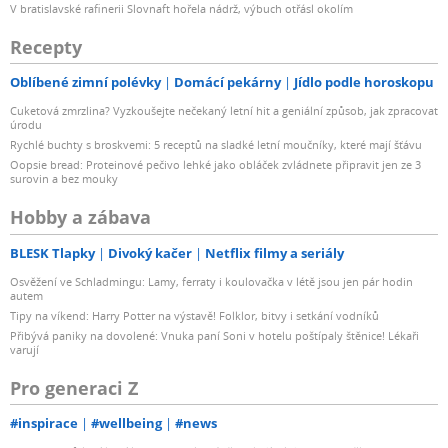
V bratislavské rafinerii Slovnaft hořela nádrž, výbuch otřásl okolím
Recepty
Oblíbené zimní polévky
Domácí pekárny
Jídlo podle horoskopu
Cuketová zmrzlina? Vyzkoušejte nečekaný letní hit a geniální způsob, jak zpracovat
úrodu
Rychlé buchty s broskvemi: 5 receptů na sladké letní moučníky, které mají šťávu
Oopsie bread: Proteinové pečivo lehké jako obláček zvládnete připravit jen ze 3
surovin a bez mouky
Hobby a zábava
BLESK Tlapky
Divoký kačer
Netflix filmy a seriály
Osvěžení ve Schladmingu: Lamy, ferraty i koulovačka v létě jsou jen pár hodin
autem
Tipy na víkend: Harry Potter na výstavě! Folklor, bitvy i setkání vodníků
Přibývá paniky na dovolené: Vnuka paní Soni v hotelu poštípaly štěnice! Lékaři
varují
Pro generaci Z
#inspirace
#wellbeing
#news