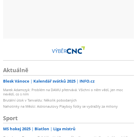
VÝBĚR
Aktuálně
Blesk Vánoce
Kalendář svátků 2025
INFO.cz
Marek Adamczyk: Problém na DAMU přetrvává. Všichni o něm vědí, jen moc
nevědí, co s ním
Brutální útok v Tanvaldu: Několik pobodaných
Nahotinky na Měsíci: Astronautovy Playboy fotky se vydražily za miliony
Sport
MS hokej 2025
Biatlon
Liga mistrů