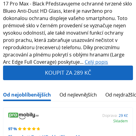
17 Pro Max - Black Představujeme ochranné tvrzené sklo
Blueo Anti-Dust HD Glass, které je navrženo pro
dokonalou ochranu displeje vašeho smartphonu. Toto
prémiové sklo v černém provedení se vyznačuje nejen
vysokou odolností, ale také inovativní funkcí ochrany
proti prachu, která zabraňuje usazování nečistot v
reproduktoru (receiveru) telefonu. Díky preciznímu
zpracování a plnému pokrytí s oblými hranami (Large
Arc Edge Full Coverage) poskytuje...
Celý popis
KOUPIT ZA 289 KČ
Od nejoblíbenějších
Od nejlevnějších
Od nejdražší
Doprava:
29 Kč
Skladem
97 %