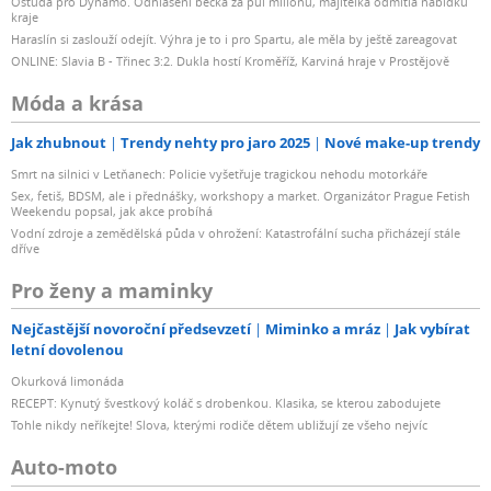
Ostuda pro Dynamo. Odhlášení béčka za půl milionu, majitelka odmítla nabídku
kraje
Haraslín si zaslouží odejít. Výhra je to i pro Spartu, ale měla by ještě zareagovat
ONLINE: Slavia B - Třinec 3:2. Dukla hostí Kroměříž, Karviná hraje v Prostějově
Móda a krása
Jak zhubnout
Trendy nehty pro jaro 2025
Nové make-up trendy
Smrt na silnici v Letňanech: Policie vyšetřuje tragickou nehodu motorkáře
Sex, fetiš, BDSM, ale i přednášky, workshopy a market. Organizátor Prague Fetish
Weekendu popsal, jak akce probíhá
Vodní zdroje a zemědělská půda v ohrožení: Katastrofální sucha přicházejí stále
dříve
Pro ženy a maminky
Nejčastější novoroční předsevzetí
Miminko a mráz
Jak vybírat
letní dovolenou
Okurková limonáda
RECEPT: Kynutý švestkový koláč s drobenkou. Klasika, se kterou zabodujete
Tohle nikdy neříkejte! Slova, kterými rodiče dětem ubližují ze všeho nejvíc
Auto-moto