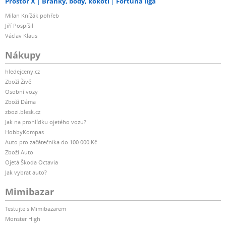
Prostor X
Branky, body, kokoti
Fortuna liga
Milan Knížák pohřeb
Jiří Pospíšil
Václav Klaus
Nákupy
hledejceny.cz
Zboží Živě
Osobní vozy
Zboží Dáma
zbozi.blesk.cz
Jak na prohlídku ojetého vozu?
HobbyKompas
Auto pro začátečníka do 100 000 Kč
Zboží Auto
Ojetá Škoda Octavia
Jak vybrat auto?
Mimibazar
Testujte s Mimibazarem
Monster High