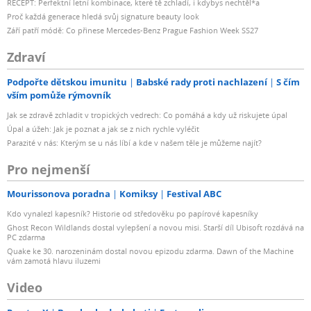
RECEPT: Perfektní letní kombinace, které tě zchladí, i kdybys nechtěl*a
Proč každá generace hledá svůj signature beauty look
Září patří módě: Co přinese Mercedes-Benz Prague Fashion Week SS27
Zdraví
Podpořte dětskou imunitu
Babské rady proti nachlazení
S čím
vším pomůže rýmovník
Jak se zdravě zchladit v tropických vedrech: Co pomáhá a kdy už riskujete úpal
Úpal a úžeh: Jak je poznat a jak se z nich rychle vyléčit
Parazité v nás: Kterým se u nás líbí a kde v našem těle je můžeme najít?
Pro nejmenší
Mourissonova poradna
Komiksy
Festival ABC
Kdo vynalezl kapesník? Historie od středověku po papírové kapesníky
Ghost Recon Wildlands dostal vylepšení a novou misi. Starší díl Ubisoft rozdává na
PC zdarma
Quake ke 30. narozeninám dostal novou epizodu zdarma. Dawn of the Machine
vám zamotá hlavu iluzemi
Video