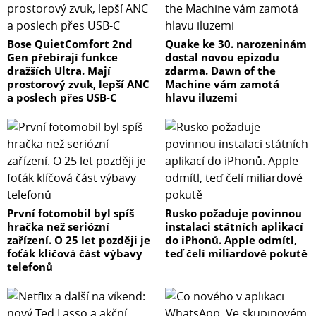
Bose QuietComfort 2nd
Quake ke 30. narozeninám
Gen přebírají funkce
dostal novou epizodu
dražších Ultra. Mají
zdarma. Dawn of the
prostorový zvuk, lepší ANC
Machine vám zamotá
a poslech přes USB-C
hlavu iluzemi
První fotomobil byl spíš
Rusko požaduje povinnou
hračka než seriózní
instalaci státních aplikací
zařízení. O 25 let později je
do iPhonů. Apple odmítl,
foťák klíčová část výbavy
teď čelí miliardové pokutě
telefonů