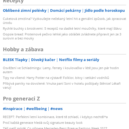
Recepty
Oblíbené zimní polévky
Domácí pekárny
Jídlo podle horoskopu
Cuketová zmrzlina? Vyzkoušejte nečekaný letní hit a geniální způsob, jak zpracovat
úrodu
Rychlé buchty s broskvemi: 5 receptů na sladké letní moučníky, které mají šťávu
Oopsie bread: Proteinové pečivo lehké jako obláček zvládnete připravit jen ze 3
surovin a bez mouky
Hobby a zábava
BLESK Tlapky
Divoký kačer
Netflix filmy a seriály
Osvěžení ve Schladmingu: Lamy, ferraty i koulovačka v létě jsou jen pár hodin
autem
Tipy na víkend: Harry Potter na výstavě! Folklor, bitvy i setkání vodníků
Přibývá paniky na dovolené: Vnuka paní Soni v hotelu poštípaly štěnice! Lékaři
varují
Pro generaci Z
#inspirace
#wellbeing
#news
RECEPT: Perfektní letní kombinace, které tě zchladí, i kdybys nechtěl*a
Proč každá generace hledá svůj signature beauty look
Září patří módě: Co přinese Mercedes-Benz Prague Fashion Week SS27