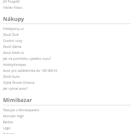
Jiří Pospíšil
Václav Klaus
Nákupy
hledejceny.cz
Zboží Živě
Osobní vozy
Zboží Dáma
zbozi.blesk.cz
Jak na prohlídku ojetého vozu?
HobbyKompas
Auto pro začátečníka do 100 000 Kč
Zboží Auto
Ojetá Škoda Octavia
Jak vybrat auto?
Mimibazar
Testujte s Mimibazarem
Monster High
Barbie
Lego
Pyžama