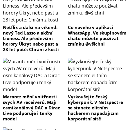
Netflix a další na víkend:
Co nového v aplikaci
nový Ted Lasso a akční
WhatsApp. Ve skupinovém
Lioness. Ale především
chatu můžete používat
horory Úkryt nebo past a
zmínku @všichni
28 let poté: Chrám z kostí
Marantz mění vnitřnosti
Vyzkoušejte český
svých AV receiverů. Mají
kyberpunk. V Netspectre
osmikanálový DAC a Dirac
se stanete elitním
Live podporuje i tenký
hackerem napadajícím
model
korporátní sítě