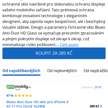
ochranné sklo navržené pro dokonalou ochranu displeje
vašeho mobilního zařízení. Tato prémiová ochrana
kombinuje inovativní technologie s elegantním
designem, aby zajistila nejen bezpečnost, ale i bezchybný
vizuální zážitek. Design a parametry Ochranné sklo Blueo
Anti-Dust HD Glass se vyznačuje precizním zpracováním
a plným pokrytím displeje od okraje k okraji, což
minimalizuje riziko poškození....
Celý popis
KOUPIT ZA 289 KČ
Od nejoblíbenějších
Od nejlevnějších
Od nejdražší
Doprava:
29 Kč
97 %
Blueo Anti-Dust HD sklo pro iPhone X
XS 11 Pro černé 162408
289 Kč