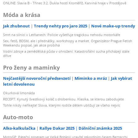
ONLINE: Slavia B - Třinec 3:2. Dukla hostí Kroměříž, Karviná hraje v Prostějově
Móda a krása
Jak zhubnout
Trendy nehty pro jaro 2025
Nové make-up trendy
Smrt na silnici v Letňanech: Policie vyšetřuje tragickou nehodu motorkáře
Sex, fetiš, BDSM, ale i přednášky, workshopy a market. Organizátor Prague Fetish
Weekendu popsal, jak akce probíhá
Vodní zdroje a zemědělská půda v ohrožení: Katastrofální sucha přicházejí stále
dříve
Pro ženy a maminky
Nejčastější novoroční předsevzetí
Miminko a mráz
Jak vybírat
letní dovolenou
Okurková limonáda
RECEPT: Kynutý švestkový koláč s drobenkou. Klasika, se kterou zabodujete
Tohle nikdy neříkejte! Slova, kterými rodiče dětem ubližují ze všeho nejvíc
Auto-moto
Alko-kalkulačka
Rallye Dakar 2025
Dálniční známka 2025
MotoGP: Páteční program ve Velké Británii uzavřel rekordním časem Bezzecchi