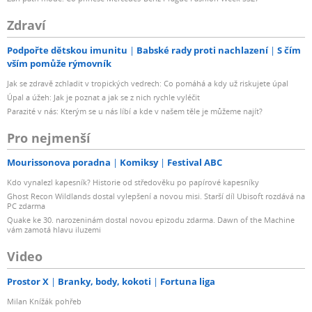
Zdraví
Podpořte dětskou imunitu
Babské rady proti nachlazení
S čím
vším pomůže rýmovník
Jak se zdravě zchladit v tropických vedrech: Co pomáhá a kdy už riskujete úpal
Úpal a úžeh: Jak je poznat a jak se z nich rychle vyléčit
Parazité v nás: Kterým se u nás líbí a kde v našem těle je můžeme najít?
Pro nejmenší
Mourissonova poradna
Komiksy
Festival ABC
Kdo vynalezl kapesník? Historie od středověku po papírové kapesníky
Ghost Recon Wildlands dostal vylepšení a novou misi. Starší díl Ubisoft rozdává na
PC zdarma
Quake ke 30. narozeninám dostal novou epizodu zdarma. Dawn of the Machine
vám zamotá hlavu iluzemi
Video
Prostor X
Branky, body, kokoti
Fortuna liga
Milan Knížák pohřeb