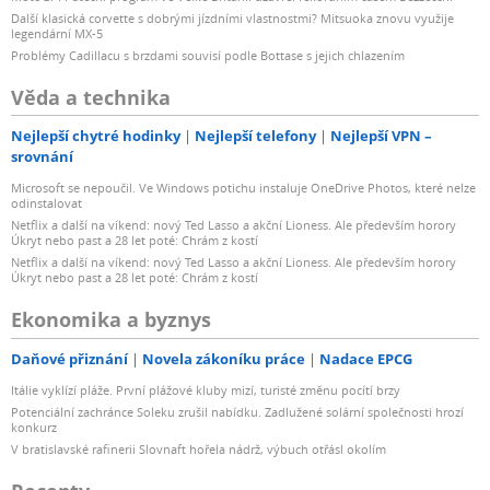
Další klasická corvette s dobrými jízdními vlastnostmi? Mitsuoka znovu využije
legendární MX-5
Problémy Cadillacu s brzdami souvisí podle Bottase s jejich chlazením
Věda a technika
Nejlepší chytré hodinky
Nejlepší telefony
Nejlepší VPN –
srovnání
Microsoft se nepoučil. Ve Windows potichu instaluje OneDrive Photos, které nelze
odinstalovat
Netflix a další na víkend: nový Ted Lasso a akční Lioness. Ale především horory
Úkryt nebo past a 28 let poté: Chrám z kostí
Netflix a další na víkend: nový Ted Lasso a akční Lioness. Ale především horory
Úkryt nebo past a 28 let poté: Chrám z kostí
Ekonomika a byznys
Daňové přiznání
Novela zákoníku práce
Nadace EPCG
Itálie vyklízí pláže. První plážové kluby mizí, turisté změnu pocítí brzy
Potenciální zachránce Soleku zrušil nabídku. Zadlužené solární společnosti hrozí
konkurz
V bratislavské rafinerii Slovnaft hořela nádrž, výbuch otřásl okolím