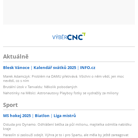
VÝBĚR
Aktuálně
Blesk Vánoce
Kalendář svátků 2025
INFO.cz
Marek Adamczyk: Problém na DAMU přetrvává. Všichni o něm vědí, jen moc
nevědí, co s ním
Brutální útok v Tanvaldu: Několik pobodaných
Nahotinky na Měsíci: Astronautovy Playboy fotky se vydražily za miliony
Sport
MS hokej 2025
Biatlon
Liga mistrů
Ostuda pro Dynamo. Odhlášení béčka za půl milionu, majitelka odmítla nabídku
kraje
Haraslín si zaslouží odejít. Výhra je to i pro Spartu, ale měla by ještě zareagovat