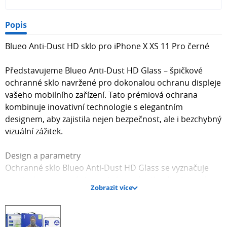
Popis
Blueo Anti-Dust HD sklo pro iPhone X XS 11 Pro černé
Představujeme Blueo Anti-Dust HD Glass – špičkové
ochranné sklo navržené pro dokonalou ochranu displeje
vašeho mobilního zařízení. Tato prémiová ochrana
kombinuje inovativní technologie s elegantním
designem, aby zajistila nejen bezpečnost, ale i bezchybný
vizuální zážitek.
Design a parametry
Ochranné sklo Blueo Anti-Dust HD Glass se vyznačuje
precizním zpracováním a plným pokrytím displeje od
Zobrazit více
okraje k okraji, což minimalizuje riziko poškození. Díky
černému rámečku dokonale splyne s designem vašeho
telefonu a zachovává jeho původní estetiku. Sklo je