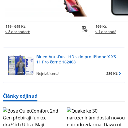
119 - 649 Kč
169 Kč
v 8 obchodech
v 1 obchodě
Blueo Anti-Dust HD sklo pro iPhone X XS
11 Pro černé 162408
Nejnižší cena!
289 Kč
Články odjinud