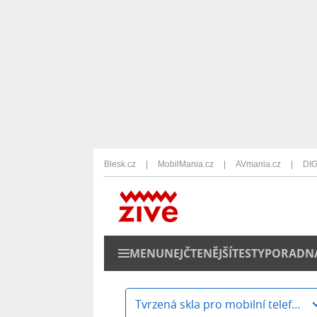
Blesk.cz
MobilMania.cz
AVmania.cz
DIG
MENU
NEJČTENĚJŠÍ
TESTY
PORADN
Tvrzená skla pro mobilní telefony