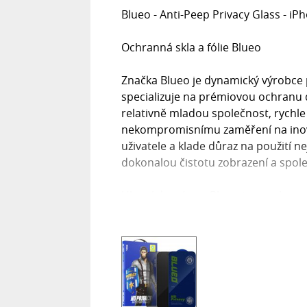
Blueo - Anti-Peep Privacy Glass - iP
Ochranná skla a fólie Blueo
Značka Blueo je dynamický výrobce p
specializuje na prémiovou ochranu di
relativně mladou společnost, rychle
nekompromisnímu zaměření na inovac
uživatele a klade důraz na použití ne
dokonalou čistotu zobrazení a spol
Hlavní doménou Blueo jsou ochranná 
prémiových materiálů. Často sázejí 
své nejvyšší řady, které doplňují vy
pro vynikající optickou čistotu a pev
jako je antistatická vrstva (zabraňuje
proti otiskům prstů. Zatímco jejich 
poskytují základní ochranu, jsou t