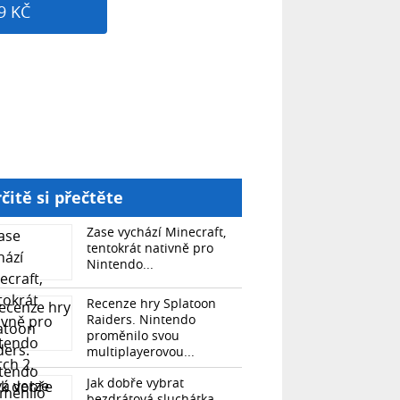
9 KČ
čitě si přečtěte
Zase vychází Minecraft,
tentokrát nativně pro
Nintendo...
Recenze hry Splatoon
Raiders. Nintendo
proměnilo svou
multiplayerovou...
Jak dobře vybrat
bezdrátová sluchátka.