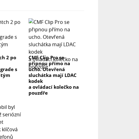
ch 2 po
CMF Clip Pro se
připnou přímo na
grade s
ucho. Otevřená
itým
sluchátka mají LDAC
kodek
a ovládací kolečko na
pouzdře