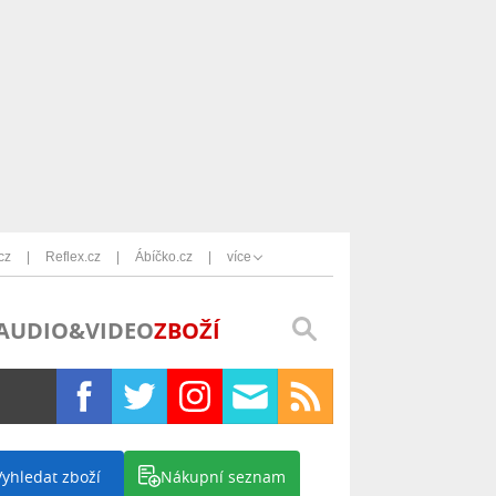
cz
Reflex.cz
Ábíčko.cz
více
AUDIO&VIDEO
ZBOŽÍ
Vyhledat zboží
Nákupní seznam