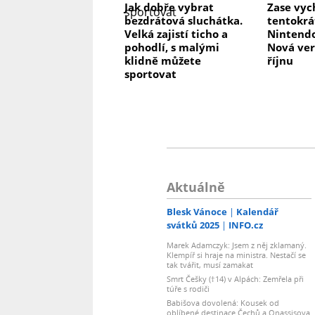
Jak dobře vybrat
Zase vyc
bezdrátová sluchátka.
tentokrá
Velká zajistí ticho a
Nintendo
pohodlí, s malými
Nová ver
klidně můžete
říjnu
sportovat
Aktuálně
Blesk Vánoce
Kalendář
svátků 2025
INFO.cz
Marek Adamczyk: Jsem z něj zklamaný.
Klempíř si hraje na ministra. Nestačí se
tak tvářit, musí zamakat
Smrt Češky (†14) v Alpách: Zemřela při
túře s rodiči
Babišova dovolená: Kousek od
oblíbené destinace Čechů a Onassisova