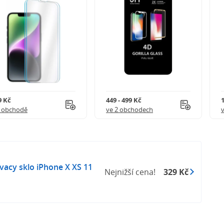
 model telefonu: iPhone XS
9 Kč
449 - 499 Kč
1 obchodě
ve 2 obchodech
vacy sklo iPhone X XS 11
Nejnižší cena!
329 Kč