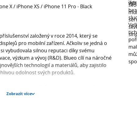
hone X / iPhone XS / iPhone 11 Pro - Black
říslušenství založený v roce 2014, který se
splejů pro mobilní zařízení. Ačkoliv se jedná o
 si vybudovala silnou reputaci díky svému
e, výzkum a vývoj (R&D). Blueo cílí na náročné
jnovějších technologií a materiálů, aby zajistilo
ehlivou odolnost svých produktů.
tvrzená skla, kde firma exceluje ve využití
Zobrazit více
na špičkové americké sklo Corning Gorilla Glass pro
soce kvalitním hlinitokřemičitým sklem (high-alumina)
nost. Jejich skla se vyznačují pokročilými úpravami,
 ulpívání prachu při instalaci) a silná oleofobní vrstva
kryty (často minimalistické TPU nebo PC designy)
o právě skla z řad jako Blueo Diamond Armor nebo 3D