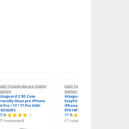
alší Tvrzená skla pro mobilní
Další Tvrzená skla pro mobilní
elefony
telefony
Alzaguard 2.5D Case
Alzaguard 2.5D Glass
Friendly Glass pro iPhone
EasyFit DustFree pro
6 Pro / 17 / 17 Pro AGD-
iPhone 16 Pro / 17 AGD-
TGF263P2
EFD14P3
79 %
77 %
(11 hodnocení)
(11 hodnocení)