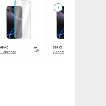
Next
199 Kč
399 Kč
v 1 obchodě
v 1 obchodě