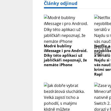
Články odjinud
Modré bubliny
Netflix a
iMessage i pro Android.
nejoblíb
Díky této aplikaci už
a seriálů
jablíčkáři nepoznají, že
Najdu si
nemáte iPhone
vás nau
krimi se
Rapl