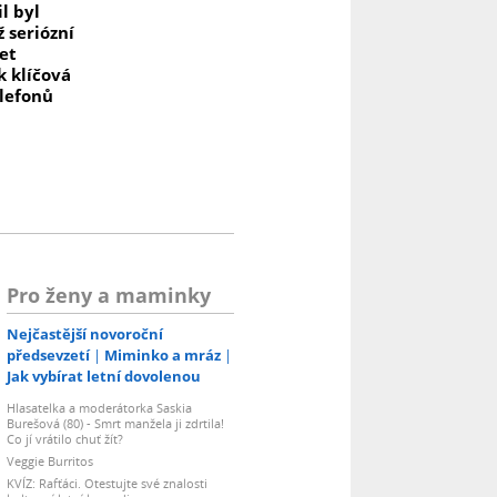
l byl
ž seriózní
let
k klíčová
elefonů
Pro ženy a maminky
Nejčastější novoroční
předsevzetí
Miminko a mráz
Jak vybírat letní dovolenou
Hlasatelka a moderátorka Saskia
Burešová (80) - Smrt manžela ji zdrtila!
Co jí vrátilo chuť žít?
Veggie Burritos
KVÍZ: Rafťáci. Otestujte své znalosti