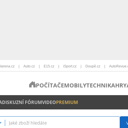
Iarena.cz
Auto.cz
E15.cz
iSport.cz
Doupě.cz
AutoRevue.
POČÍTAČE
MOBILY
TECHNIKA
HRY
A
DISKUZNÍ FÓRUM
VIDEO
PREMIUM