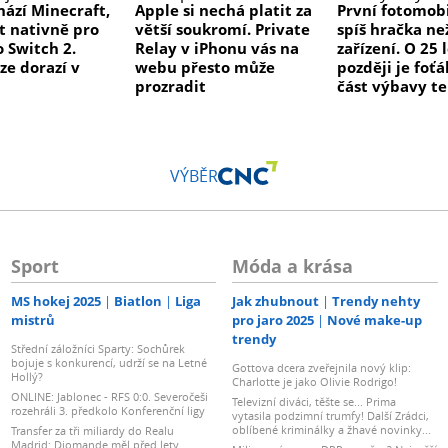
hází Minecraft,
Apple si nechá platit za
První fotomobi
t nativně pro
větší soukromí. Private
spíš hračka ne
 Switch 2.
Relay v iPhonu vás na
zařízení. O 25 
ze dorazí v
webu přesto může
později je foťá
prozradit
část výbavy t
VÝBĚR
Sport
Móda a krása
MS hokej 2025
Biatlon
Liga
Jak zhubnout
Trendy nehty
mistrů
pro jaro 2025
Nové make-up
trendy
Střední záložníci Sparty: Sochůrek
bojuje s konkurencí, udrží se na Letné
Gottova dcera zveřejnila nový klip:
Hollý?
Charlotte je jako Olivie Rodrigo!
ONLINE: Jablonec - RFS 0:0. Severočeši
Televizní diváci, těšte se... Prima
rozehráli 3. předkolo Konferenční ligy
vytasila podzimní trumfy! Další Zrádci,
oblíbené kriminálky a žhavé novinky...
Transfer za tři miliardy do Realu
Madrid: Diomande měl před lety