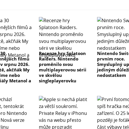
 30
Recenze hry Splatoon
Nintendo Swit
enějších filmů
Raiders. Nintendo
prvním roce.
 v srpnu 2026.
proměnilo svou
Smysluplný up
 tě, akčňák My
multiplayerovou sérii
jediným důlež
číme nebo
ve skvělou
nedostatkem
riály Metanol a
singleplayerovku