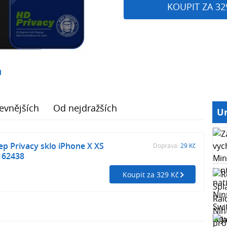
KOUPIT ZA 32
1
evnějších
Od nejdražších
Ur
ep Privacy sklo iPhone X XS
Doprava:
29 Kč
162438
Koupit za 329 Kč