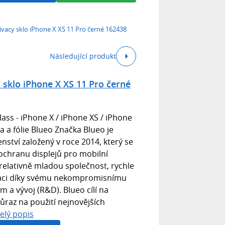
ivacy sklo iPhone X XS 11 Pro černé 162438
Následující produkt
 sklo iPhone X XS 11 Pro černé
lass - iPhone X / iPhone XS / iPhone
a a fólie Blueo Značka Blueo je
nství založený v roce 2014, který se
ochranu displejů pro mobilní
o relativně mladou společnost, rychle
taci díky svému nekompromisnímu
 a vývoj (R&D). Blueo cílí na
ůraz na použití nejnovějších
elý popis