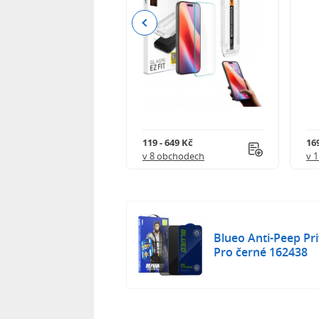
Previous
Tato ochrana displeje je určena pro
Kč
119 - 649 Kč
16
 obchodech
v 8 obchodech
v 
Blueo Anti-Peep Pri
Pro černé 162438