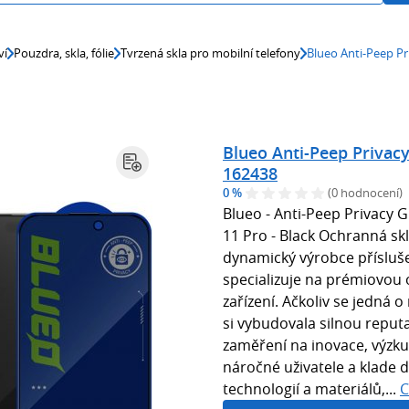
ví
Pouzdra, skla, fólie
Tvrzená skla pro mobilní telefony
Blueo Anti-Peep Pr
Blueo Anti-Peep Privacy
162438
0 %
(0 hodnocení)
Blueo - Anti-Peep Privacy G
11 Pro - Black Ochranná skl
dynamický výrobce přísluše
specializuje na prémiovou 
zařízení. Ačkoliv se jedná 
si vybudovala silnou repu
zaměření na inovace, výzkum
náročné uživatele a klade d
technologií a materiálů,...
C