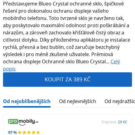
Představujeme Blueo Crystal ochranné sklo, špičkové
řešení pro dokonalou ochranu displeje vašeho
mobilního telefonu. Toto tvrzené sklo je navrženo tak,
aby poskytovalo maximální odolnost proti poškrábání a
nárazům, a zároveň zachovalo křišťálově čistý obraz a
citlivost dotyku. Díky přiloženému aplikátoru je instalace
rychlá, přesná a bez bublin, což zaručuje bezchybný
výsledek i pro méně zkušené uživatele. Prémiová
ochrana displeje Ochranné sklo Blueo Crystal...
Celý
popis
KOUPIT ZA 389 KČ
Od nejoblíbenějších
Od nejlevnějších
Od nejdražší
Doprava:
29 Kč
97 %