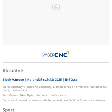
VÝBĚR
Aktuálně
Blesk Vánoce
Kalendář svátků 2025
INFO.cz
Marek Adamczyk: Jsem z něj zklamaný. Klempíř si hraje na ministra. Nestačí se tak
tvářit, musí zamakat
Smrt Češky (†14) v Alpách: Zemřela při túře s rodiči
Babišova dovolená: Kousek od oblíbené destinace Čechů a Onassisova ostrova
Sport