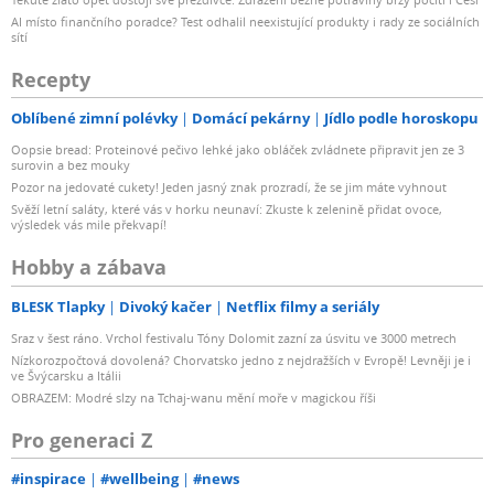
AI místo finančního poradce? Test odhalil neexistující produkty i rady ze sociálních
sítí
Recepty
Oblíbené zimní polévky
Domácí pekárny
Jídlo podle horoskopu
Oopsie bread: Proteinové pečivo lehké jako obláček zvládnete připravit jen ze 3
surovin a bez mouky
Pozor na jedovaté cukety! Jeden jasný znak prozradí, že se jim máte vyhnout
Svěží letní saláty, které vás v horku neunaví: Zkuste k zelenině přidat ovoce,
výsledek vás mile překvapí!
Hobby a zábava
BLESK Tlapky
Divoký kačer
Netflix filmy a seriály
Sraz v šest ráno. Vrchol festivalu Tóny Dolomit zazní za úsvitu ve 3000 metrech
Nízkorozpočtová dovolená? Chorvatsko jedno z nejdražších v Evropě! Levněji je i
ve Švýcarsku a Itálii
OBRAZEM: Modré slzy na Tchaj-wanu mění moře v magickou říši
Pro generaci Z
#inspirace
#wellbeing
#news