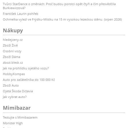
Tvůrci StarDance o změnách: Proč budou porotci opět čtyři a čím přesvědčila
Burkiewiczová?
František Laurin pohřeb
Ochmelka vylezl ve Frýdku-Místku na 15 m vysokou lezeckou stěnu. (srpen 2026)
Nákupy
hledejceny.cz
Zboží Živě
Osobní vozy
Zboží Dáma
zbozi.blesk.cz
Jak na prohlídku ojetého vozu?
HobbyKompas
Auto pro začátečníka do 100 000 Kč
Zboží Auto
Ojetá Škoda Octavia
Jak vybrat auto?
Mimibazar
Testujte s Mimibazarem
Monster High