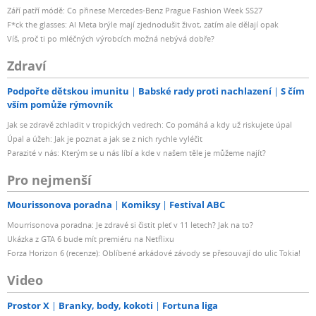
Září patří módě: Co přinese Mercedes-Benz Prague Fashion Week SS27
F*ck the glasses: AI Meta brýle mají zjednodušit život, zatím ale dělají opak
Víš, proč ti po mléčných výrobcích možná nebývá dobře?
Zdraví
Podpořte dětskou imunitu
Babské rady proti nachlazení
S čím
vším pomůže rýmovník
Jak se zdravě zchladit v tropických vedrech: Co pomáhá a kdy už riskujete úpal
Úpal a úžeh: Jak je poznat a jak se z nich rychle vyléčit
Parazité v nás: Kterým se u nás líbí a kde v našem těle je můžeme najít?
Pro nejmenší
Mourissonova poradna
Komiksy
Festival ABC
Mourrisonova poradna: Je zdravé si čistit pleť v 11 letech? Jak na to?
Ukázka z GTA 6 bude mít premiéru na Netflixu
Forza Horizon 6 (recenze): Oblíbené arkádové závody se přesouvají do ulic Tokia!
Video
Prostor X
Branky, body, kokoti
Fortuna liga