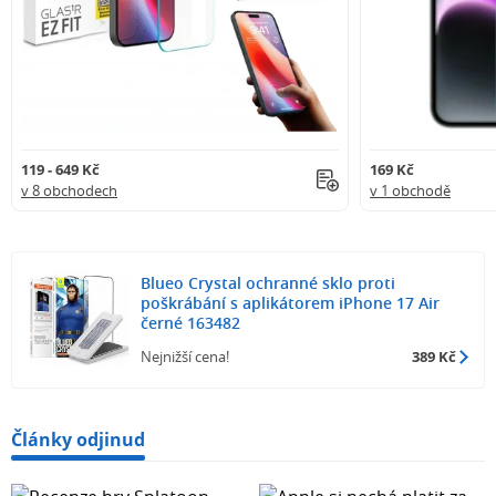
119 - 649 Kč
169 Kč
v 8 obchodech
v 1 obchodě
Blueo Crystal ochranné sklo proti
poškrábání s aplikátorem iPhone 17 Air
černé 163482
Nejnižší cena!
389 Kč
Články odjinud