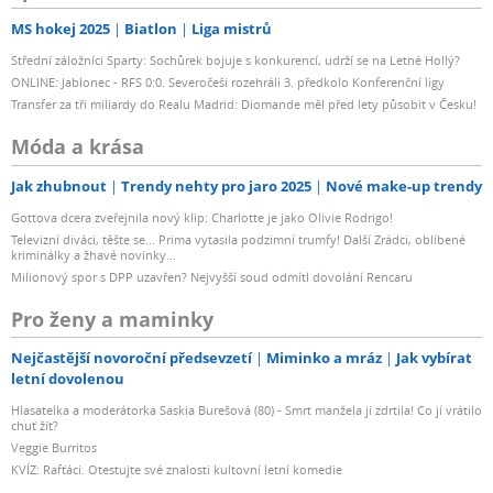
MS hokej 2025
Biatlon
Liga mistrů
Střední záložníci Sparty: Sochůrek bojuje s konkurencí, udrží se na Letné Hollý?
ONLINE: Jablonec - RFS 0:0. Severočeši rozehráli 3. předkolo Konferenční ligy
Transfer za tři miliardy do Realu Madrid: Diomande měl před lety působit v Česku!
Móda a krása
Jak zhubnout
Trendy nehty pro jaro 2025
Nové make-up trendy
Gottova dcera zveřejnila nový klip: Charlotte je jako Olivie Rodrigo!
Televizní diváci, těšte se... Prima vytasila podzimní trumfy! Další Zrádci, oblíbené
kriminálky a žhavé novinky...
Milionový spor s DPP uzavřen? Nejvyšší soud odmítl dovolání Rencaru
Pro ženy a maminky
Nejčastější novoroční předsevzetí
Miminko a mráz
Jak vybírat
letní dovolenou
Hlasatelka a moderátorka Saskia Burešová (80) - Smrt manžela ji zdrtila! Co jí vrátilo
chuť žít?
Veggie Burritos
KVÍZ: Rafťáci. Otestujte své znalosti kultovní letní komedie