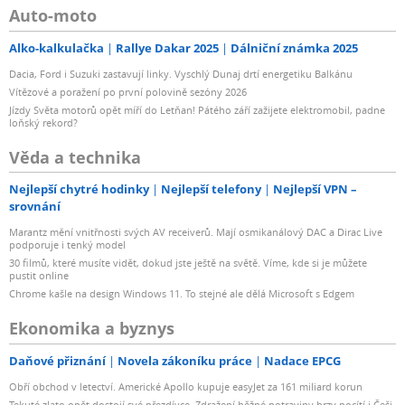
Auto-moto
Alko-kalkulačka
Rallye Dakar 2025
Dálniční známka 2025
Dacia, Ford i Suzuki zastavují linky. Vyschlý Dunaj drtí energetiku Balkánu
Vítězové a poražení po první polovině sezóny 2026
Jízdy Světa motorů opět míří do Letňan! Pátého září zažijete elektromobil, padne
loňský rekord?
Věda a technika
Nejlepší chytré hodinky
Nejlepší telefony
Nejlepší VPN –
srovnání
Marantz mění vnitřnosti svých AV receiverů. Mají osmikanálový DAC a Dirac Live
podporuje i tenký model
30 filmů, které musíte vidět, dokud jste ještě na světě. Víme, kde si je můžete
pustit online
Chrome kašle na design Windows 11. To stejné ale dělá Microsoft s Edgem
Ekonomika a byznys
Daňové přiznání
Novela zákoníku práce
Nadace EPCG
Obří obchod v letectví. Americké Apollo kupuje easyJet za 161 miliard korun
Tekuté zlato opět dostojí své přezdívce. Zdražení běžné potraviny brzy pocítí i Češi