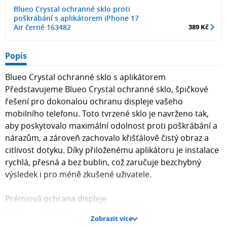
Blueo Crystal ochranné sklo proti
poškrábání s aplikátorem iPhone 17
Air černé 163482
389 Kč
Popis
Blueo Crystal ochranné sklo s aplikátorem
Představujeme Blueo Crystal ochranné sklo, špičkové
řešení pro dokonalou ochranu displeje vašeho
mobilního telefonu. Toto tvrzené sklo je navrženo tak,
aby poskytovalo maximální odolnost proti poškrábání a
nárazům, a zároveň zachovalo křišťálově čistý obraz a
citlivost dotyku. Díky přiloženému aplikátoru je instalace
rychlá, přesná a bez bublin, což zaručuje bezchybný
výsledek i pro méně zkušené uživatele.
Prémiová ochrana displeje
Ochranné sklo Blueo Crystal je vyrobeno z vysoce
Zobrazit více
kvalitního hlinitokřemičitého skla, které je známé svou