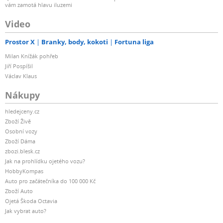
vám zamotá hlavu iluzemi
Video
Prostor X
Branky, body, kokoti
Fortuna liga
Milan Knížák pohřeb
Jiří Pospíšil
Václav Klaus
Nákupy
hledejceny.cz
Zboží Živě
Osobní vozy
Zboží Dáma
zbozi.blesk.cz
Jak na prohlídku ojetého vozu?
HobbyKompas
Auto pro začátečníka do 100 000 Kč
Zboží Auto
Ojetá Škoda Octavia
Jak vybrat auto?