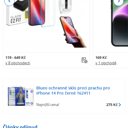
Previous
Next
119 - 649 Kč
169 Kč
v 8 obchodech
v 1 obchodě
Blueo ochranné sklo proti prachu pro
iPhone 14 Pro černé 162411
Nejnižší cena!
275 Kč
Články odjinud