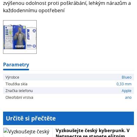
zvýšenou odolnost proti poškrábání, lehkým nárazům a
každodennímu opotřebení
Parametry
Výrobce
Blueo
Tloušťka skla
0,33 mm
Značka telefonu
Apple
Oleofobní vrstva
ano
Určitě si přečtěte
Vyzkoušejte český kyberpunk. V
Netspectre se stanete elitním...