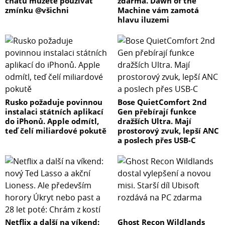
chatu můžete používat
zdarma. Dawn of the
zmínku @všichni
Machine vám zamotá
hlavu iluzemi
Rusko požaduje povinnou
Bose QuietComfort 2nd
instalaci státních aplikací
Gen přebírají funkce
do iPhonů. Apple odmítl,
dražších Ultra. Mají
teď čelí miliardové pokutě
prostorový zvuk, lepší ANC
a poslech přes USB-C
Netflix a další na víkend:
Ghost Recon Wildlands