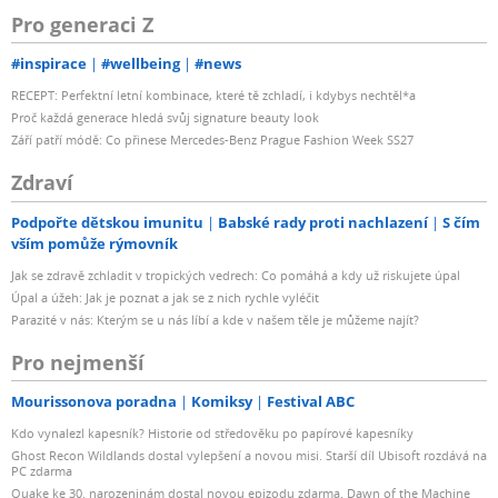
Pro generaci Z
#inspirace
#wellbeing
#news
RECEPT: Perfektní letní kombinace, které tě zchladí, i kdybys nechtěl*a
Proč každá generace hledá svůj signature beauty look
Září patří módě: Co přinese Mercedes-Benz Prague Fashion Week SS27
Zdraví
Podpořte dětskou imunitu
Babské rady proti nachlazení
S čím
vším pomůže rýmovník
Jak se zdravě zchladit v tropických vedrech: Co pomáhá a kdy už riskujete úpal
Úpal a úžeh: Jak je poznat a jak se z nich rychle vyléčit
Parazité v nás: Kterým se u nás líbí a kde v našem těle je můžeme najít?
Pro nejmenší
Mourissonova poradna
Komiksy
Festival ABC
Kdo vynalezl kapesník? Historie od středověku po papírové kapesníky
Ghost Recon Wildlands dostal vylepšení a novou misi. Starší díl Ubisoft rozdává na
PC zdarma
Quake ke 30. narozeninám dostal novou epizodu zdarma. Dawn of the Machine