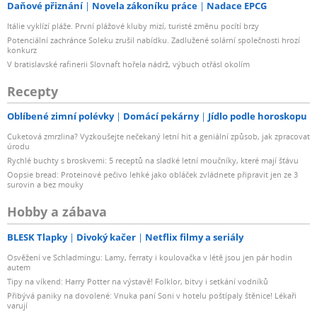
Daňové přiznání
Novela zákoníku práce
Nadace EPCG
Itálie vyklízí pláže. První plážové kluby mizí, turisté změnu pocítí brzy
Potenciální zachránce Soleku zrušil nabídku. Zadlužené solární společnosti hrozí
konkurz
V bratislavské rafinerii Slovnaft hořela nádrž, výbuch otřásl okolím
Recepty
Oblíbené zimní polévky
Domácí pekárny
Jídlo podle horoskopu
Cuketová zmrzlina? Vyzkoušejte nečekaný letní hit a geniální způsob, jak zpracovat
úrodu
Rychlé buchty s broskvemi: 5 receptů na sladké letní moučníky, které mají šťávu
Oopsie bread: Proteinové pečivo lehké jako obláček zvládnete připravit jen ze 3
surovin a bez mouky
Hobby a zábava
BLESK Tlapky
Divoký kačer
Netflix filmy a seriály
Osvěžení ve Schladmingu: Lamy, ferraty i koulovačka v létě jsou jen pár hodin
autem
Tipy na víkend: Harry Potter na výstavě! Folklor, bitvy i setkání vodníků
Přibývá paniky na dovolené: Vnuka paní Soni v hotelu poštípaly štěnice! Lékaři
varují