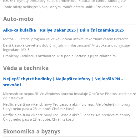
RECEPT: Kynutý švestkový koláč s drobenkou. Klasika, se kterou zabodujete
Tohle nikdy neříkejte! Slova, kterými rodiče dětem ubližují ze všeho nejvíc
Auto-moto
Alko-kalkulačka
Rallye Dakar 2025
Dálniční známka 2025
MotoGP: Páteční program ve Velké Británii uzavřel rekordním časem Bezzecchi
Další klasická corvette s dobrými jízdními vlastnostmi? Mitsuoka znovu využije
legendární MX-5
Problémy Cadillacu s brzdami souvisí podle Bottase s jejich chlazením
Věda a technika
Nejlepší chytré hodinky
Nejlepší telefony
Nejlepší VPN –
srovnání
Microsoft se nepoučil. Ve Windows potichu instaluje OneDrive Photos, které nelze
odinstalovat
Netflix a další na víkend: nový Ted Lasso a akční Lioness. Ale především horory
Úkryt nebo past a 28 let poté: Chrám z kostí
Netflix a další na víkend: nový Ted Lasso a akční Lioness. Ale především horory
Úkryt nebo past a 28 let poté: Chrám z kostí
Ekonomika a byznys