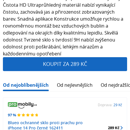
Čistota HD Ultraprůhledný materiál nabízí vynikající
čistotu, zachovává jas a přirozenost zobrazovaných
barev. Snadná aplikace Konstrukce umožňuje rychlou a
rovnoměrnou montáž bez vzduchových bublin a
odlepování na okrajích díky kvalitnímu lepidlu. Skvělá
odolnost Tvrzené sklo s tvrdostí 9H nabízí zvýšenou
odolnost proti poškrábání, lehkým nárazům a
každodennímu opotřebení
KOUPIT ZA 289 KČ
Od nejoblíbenějších
Od nejlevnějších
Od nejdražší
Doprava:
29 Kč
97 %
Blueo ochranné sklo proti prachu pro
iPhone 14 Pro černé 162411
289 Kč