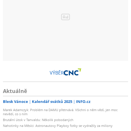
VÝBĚR
Aktuálně
Blesk Vánoce
Kalendář svátků 2025
INFO.cz
Marek Adamczyk: Problém na DAMU přetrvává. Všichni o něm vědí, jen moc
nevědí, co s ním
Brutální útok v Tanvaldu: Několik pobodaných
Nahotinky na Měsíci: Astronautovy Playboy fotky se vydražily za miliony