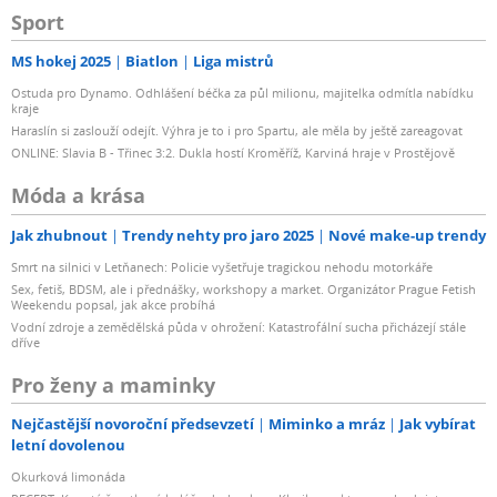
Sport
MS hokej 2025
Biatlon
Liga mistrů
Ostuda pro Dynamo. Odhlášení béčka za půl milionu, majitelka odmítla nabídku
kraje
Haraslín si zaslouží odejít. Výhra je to i pro Spartu, ale měla by ještě zareagovat
ONLINE: Slavia B - Třinec 3:2. Dukla hostí Kroměříž, Karviná hraje v Prostějově
Móda a krása
Jak zhubnout
Trendy nehty pro jaro 2025
Nové make-up trendy
Smrt na silnici v Letňanech: Policie vyšetřuje tragickou nehodu motorkáře
Sex, fetiš, BDSM, ale i přednášky, workshopy a market. Organizátor Prague Fetish
Weekendu popsal, jak akce probíhá
Vodní zdroje a zemědělská půda v ohrožení: Katastrofální sucha přicházejí stále
dříve
Pro ženy a maminky
Nejčastější novoroční předsevzetí
Miminko a mráz
Jak vybírat
letní dovolenou
Okurková limonáda