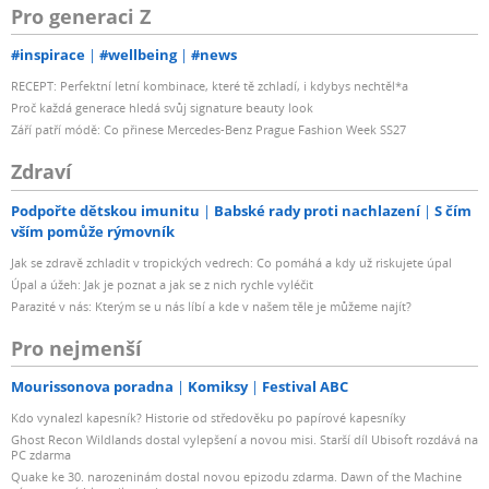
Pro generaci Z
#inspirace
#wellbeing
#news
RECEPT: Perfektní letní kombinace, které tě zchladí, i kdybys nechtěl*a
Proč každá generace hledá svůj signature beauty look
Září patří módě: Co přinese Mercedes-Benz Prague Fashion Week SS27
Zdraví
Podpořte dětskou imunitu
Babské rady proti nachlazení
S čím
vším pomůže rýmovník
Jak se zdravě zchladit v tropických vedrech: Co pomáhá a kdy už riskujete úpal
Úpal a úžeh: Jak je poznat a jak se z nich rychle vyléčit
Parazité v nás: Kterým se u nás líbí a kde v našem těle je můžeme najít?
Pro nejmenší
Mourissonova poradna
Komiksy
Festival ABC
Kdo vynalezl kapesník? Historie od středověku po papírové kapesníky
Ghost Recon Wildlands dostal vylepšení a novou misi. Starší díl Ubisoft rozdává na
PC zdarma
Quake ke 30. narozeninám dostal novou epizodu zdarma. Dawn of the Machine