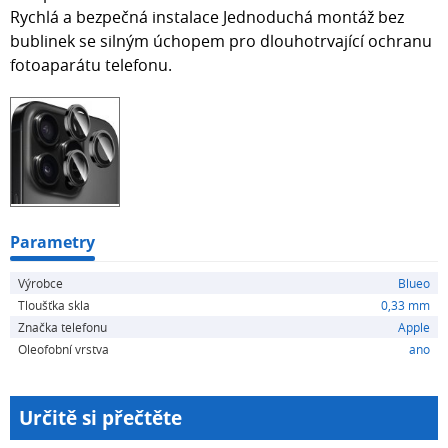
Rychlá a bezpečná instalace Jednoduchá montáž bez
bublinek se silným úchopem pro dlouhotrvající ochranu
fotoaparátu telefonu.
Parametry
Výrobce
Blueo
Tloušťka skla
0,33 mm
Značka telefonu
Apple
Oleofobní vrstva
ano
Určitě si přečtěte