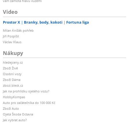
vám zamotá hlavu iluzemi
Video
Prostor X
Branky, body, kokoti
Fortuna liga
Milan Knížák pohřeb
Jiří Pospíšil
Václav Klaus
Nákupy
hledejceny.cz
Zboží Živě
Osobní vozy
Zboží Dáma
zbozi.blesk.cz
Jak na prohlídku ojetého vozu?
HobbyKompas
Auto pro začátečníka do 100 000 Kč
Zboží Auto
Ojetá Škoda Octavia
Jak vybrat auto?