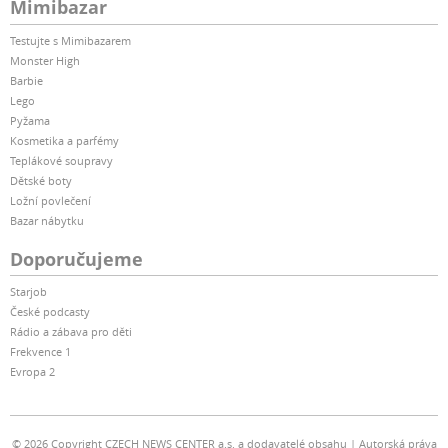
Mimibazar
Testujte s Mimibazarem
Monster High
Barbie
Lego
Pyžama
Kosmetika a parfémy
Teplákové soupravy
Dětské boty
Ložní povlečení
Bazar nábytku
Doporučujeme
Starjob
České podcasty
Rádio a zábava pro děti
Frekvence 1
Evropa 2
© 2026 Copyright CZECH NEWS CENTER a.s. a dodavatelé obsahu
Autorská práva