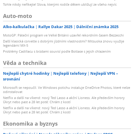
Tohle nikdy neříkejte! Slova, kterými rodiče dětem ubližují ze všeho nejvíc
Auto-moto
Alko-kalkulačka
Rallye Dakar 2025
Dálniční známka 2025
MotoGP: Páteční program ve Velké Británii uzavřel rekordním časem Bezzecchi
Další klasická corvette s dobrými jízdními vlastnostmi? Mitsuoka znovu využije
legendární MX-5
Problémy Cadillacu s brzdami souvisí podle Bottase s jejich chlazením
Věda a technika
Nejlepší chytré hodinky
Nejlepší telefony
Nejlepší VPN –
srovnání
Microsoft se nepoučil. Ve Windows potichu instaluje OneDrive Photos, které nelze
odinstalovat
Netflix a další na víkend: nový Ted Lasso a akční Lioness. Ale především horory
Úkryt nebo past a 28 let poté: Chrám z kostí
Netflix a další na víkend: nový Ted Lasso a akční Lioness. Ale především horory
Úkryt nebo past a 28 let poté: Chrám z kostí
Ekonomika a byznys