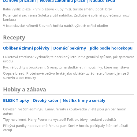
Daňové přiznání
Novela zákoníku práce
Nadace EPCG
Itálie vyklízí pláže. První plážové kluby mizí, turisté změnu pocítí brzy
Potenciální zachránce Soleku zrušil nabídku. Zadlužené solární společnosti hrozí
konkurz
V bratislavské rafinerii Slovnaft hořela nádrž, výbuch otřásl okolím
Recepty
Oblíbené zimní polévky
Domácí pekárny
Jídlo podle horoskopu
Cuketová zmrzlina? Vyzkoušejte nečekaný letní hit a geniální způsob, jak zpracovat
úrodu
Rychlé buchty s broskvemi: 5 receptů na sladké letní moučníky, které mají šťávu
Oopsie bread: Proteinové pečivo lehké jako obláček zvládnete připravit jen ze 3
surovin a bez mouky
Hobby a zábava
BLESK Tlapky
Divoký kačer
Netflix filmy a seriály
Osvěžení ve Schladmingu: Lamy, ferraty i koulovačka v létě jsou jen pár hodin
autem
Tipy na víkend: Harry Potter na výstavě! Folklor, bitvy i setkání vodníků
Přibývá paniky na dovolené: Vnuka paní Soni v hotelu poštípaly štěnice! Lékaři
varují