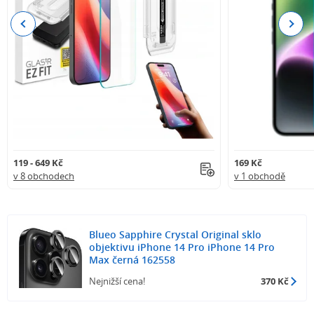
Previous
Next
119 - 649 Kč
169 Kč
v 8 obchodech
v 1 obchodě
Blueo Sapphire Crystal Original sklo
objektivu iPhone 14 Pro iPhone 14 Pro
Max černá 162558
Nejnižší cena!
370 Kč