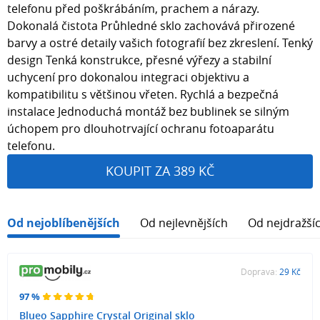
telefonu před poškrábáním, prachem a nárazy.
Dokonalá čistota Průhledné sklo zachovává přirozené
barvy a ostré detaily vašich fotografií bez zkreslení. Tenký
design Tenká konstrukce, přesné výřezy a stabilní
uchycení pro dokonalou integraci objektivu a
kompatibilitu s většinou vřeten. Rychlá a bezpečná
instalace Jednoduchá montáž bez bublinek se silným
úchopem pro dlouhotrvající ochranu fotoaparátu
telefonu.
KOUPIT ZA 389 KČ
Od nejoblíbenějších
Od nejlevnějších
Od nejdražší
Doprava:
29 Kč
97 %
Blueo Sapphire Crystal Original sklo