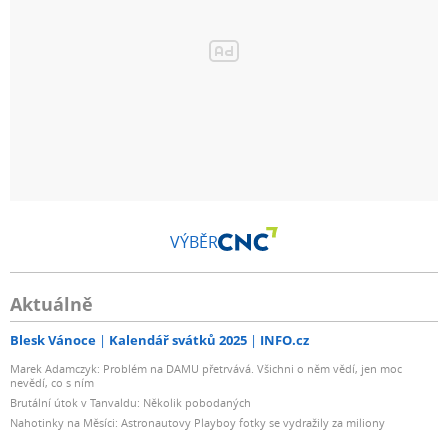
VÝBĚR
Aktuálně
Blesk Vánoce
Kalendář svátků 2025
INFO.cz
Marek Adamczyk: Problém na DAMU přetrvává. Všichni o něm vědí, jen moc
nevědí, co s ním
Brutální útok v Tanvaldu: Několik pobodaných
Nahotinky na Měsíci: Astronautovy Playboy fotky se vydražily za miliony