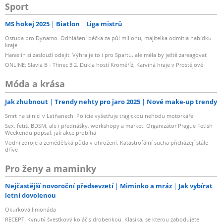
Sport
MS hokej 2025
Biatlon
Liga mistrů
Ostuda pro Dynamo. Odhlášení béčka za půl milionu, majitelka odmítla nabídku
kraje
Haraslín si zaslouží odejít. Výhra je to i pro Spartu, ale měla by ještě zareagovat
ONLINE: Slavia B - Třinec 3:2. Dukla hostí Kroměříž, Karviná hraje v Prostějově
Móda a krása
Jak zhubnout
Trendy nehty pro jaro 2025
Nové make-up trendy
Smrt na silnici v Letňanech: Policie vyšetřuje tragickou nehodu motorkáře
Sex, fetiš, BDSM, ale i přednášky, workshopy a market. Organizátor Prague Fetish
Weekendu popsal, jak akce probíhá
Vodní zdroje a zemědělská půda v ohrožení: Katastrofální sucha přicházejí stále
dříve
Pro ženy a maminky
Nejčastější novoroční předsevzetí
Miminko a mráz
Jak vybírat
letní dovolenou
Okurková limonáda
RECEPT: Kynutý švestkový koláč s drobenkou. Klasika, se kterou zabodujete