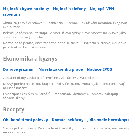
Nejlepší chytré hodinky
Nejlepší telefony
Nejlepší VPN –
srovnání
Aktualizujte své Windows 11 Insider do 11. srpna. Pak už vám nebudou fungovat
aktualizace
Pokračuje záchrana Starshipu. V moři už dva týdny plave monstrum vysoké jako
sedmnáctipatrový panelák
Normálně za peníze, dnes zadarmo nebo se slevou: Univerzální čtečka, cloudová
peněženka a karetní survival
Ekonomika a byznys
Daňové přiznání
Novela zákoníku práce
Nadace EPCG
Za státní dluhy Česko platí čtvrté nejvyšší úroky v Evropské unii
Děsivý pohled na českou krajinu. Proč v Česku mizí voda a jak k tomu přispívají
rodinné bazény?
Emancipace českých miliardářů. Proč Strnad, Křetínský a Komárek nakupují
západní ikony
Recepty
Oblíbené zimní polévky
Domácí pekárny
Jídlo podle horoskopu
Sladký poklad u cesty: Využijte letní špendlíky do tvarohového koláče, marmelády
nebo kompotu