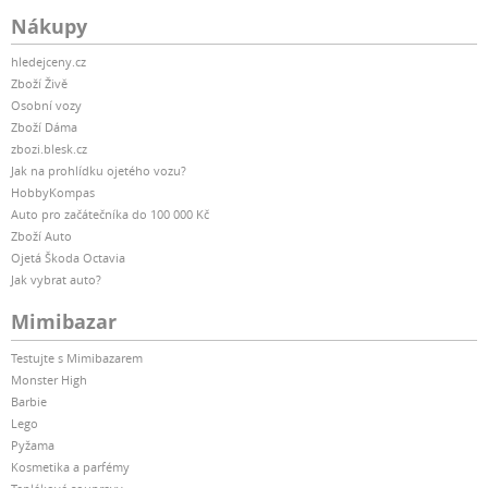
Nákupy
hledejceny.cz
Zboží Živě
Osobní vozy
Zboží Dáma
zbozi.blesk.cz
Jak na prohlídku ojetého vozu?
HobbyKompas
Auto pro začátečníka do 100 000 Kč
Zboží Auto
Ojetá Škoda Octavia
Jak vybrat auto?
Mimibazar
Testujte s Mimibazarem
Monster High
Barbie
Lego
Pyžama
Kosmetika a parfémy