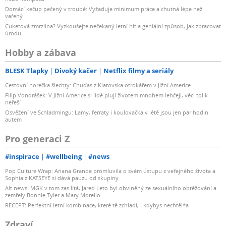
Domácí kečup pečený v troubě: Vyžaduje minimum práce a chutná lépe než
vařený
Cuketová zmrzlina? Vyzkoušejte nečekaný letní hit a geniální způsob, jak zpracovat
úrodu
Hobby a zábava
BLESK Tlapky
Divoký kačer
Netflix filmy a seriály
Cestovní horečka šlechty: Chuďas z Klatovska otrokářem v Jižní Americe
Filip Vondrášek: V Jižní Americe si lidé plují životem mnohem lehčeji, věci tolik
neřeší
Osvěžení ve Schladmingu: Lamy, ferraty i koulovačka v létě jsou jen pár hodin
autem
Pro generaci Z
#inspirace
#wellbeing
#news
Pop Culture Wrap: Ariana Grande promluvila o svém ústupu z veřejného života a
Sophia z KATSEYE si dává pauzu od skupiny
Alt news: MGK v tom zas lítá, Jared Leto byl obviněný ze sexuálního obtěžování a
zemřely Bonnie Tyler a Mary Morello
RECEPT: Perfektní letní kombinace, které tě zchladí, i kdybys nechtěl*a
Zdraví