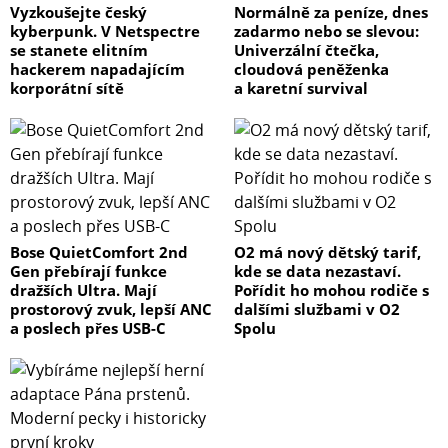
Vyzkoušejte český
Normálně za peníze, dnes
kyberpunk. V Netspectre
zadarmo nebo se slevou:
se stanete elitním
Univerzální čtečka,
hackerem napadajícím
cloudová peněženka
korporátní sítě
a karetní survival
Bose QuietComfort 2nd
O2 má nový dětský tarif,
Gen přebírají funkce
kde se data nezastaví.
dražších Ultra. Mají
Pořídit ho mohou rodiče s
prostorový zvuk, lepší ANC
dalšími službami v O2
a poslech přes USB-C
Spolu