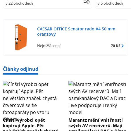
v 22 obchodech
v 5 obchodech
CAESAR OFFICE Senator rado A4 50 mm
oranžový
Nejnižší cena!
70 Kč
Články odjinud
Čínští výrobci opět
Marantz mění vnitřnosti
kopírují Apple. Pět
svých AV receiverů. Mají
největších značek chystá
osmikanálový DAC a Dirac