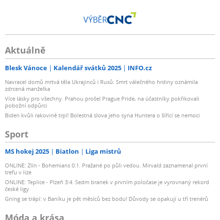
VÝBĚR
Aktuálně
Blesk Vánoce
Kalendář svátků 2025
INFO.cz
Navracel domů mrtvá těla Ukrajinců i Rusů: Smrt válečného hrdiny oznámila
zdrcená manželka
Více lásky pro všechny. Prahou prošel Prague Pride, na účastníky pokřikovali
pobožní odpůrci
Biden kvůli rakovině trpí! Bolestná slova jeho syna Huntera o šířící se nemoci
Sport
MS hokej 2025
Biatlon
Liga mistrů
ONLINE: Zlín - Bohemians 0:1. Pražané po půli vedou. Mirvald zaznamenal první
trefu v lize
ONLINE: Teplice - Plzeň 3:4. Sedm branek v prvním poločase je vyrovnaný rekord
české ligy
Gning se trápí: v Baníku je pět měsíců bez bodu! Důvody se opakují u tří trenérů
Móda a krása