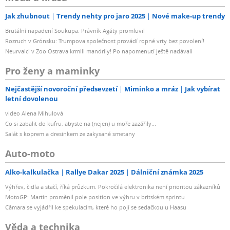
Jak zhubnout
Trendy nehty pro jaro 2025
Nové make-up trendy
Brutální napadení Soukupa. Právník Agáty promluvil
Rozruch v Grónsku: Trumpova společnost provádí ropné vrty bez povolení!
Neurvalci v Zoo Ostrava krmili mandrily! Po napomenutí ještě nadávali
Pro ženy a maminky
Nejčastější novoroční předsevzetí
Miminko a mráz
Jak vybírat
letní dovolenou
video Alena Mihulová
Co si zabalit do kufru, abyste na (nejen) u moře zazářily...
Salát s koprem a dresinkem ze zakysané smetany
Auto-moto
Alko-kalkulačka
Rallye Dakar 2025
Dálniční známka 2025
Výhřev, čidla a stačí, říká průzkum. Pokročilá elektronika není prioritou zákazníků
MotoGP: Martin proměnil pole position ve výhru v britském sprintu
Câmara se vyjádřil ke spekulacím, které ho pojí se sedačkou u Haasu
Věda a technika