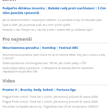
Podpořte dětskou imunitu
Babské rady proti nachlazení
S čím
vším pomůže rýmovník
Jak se zdravě zchladit v tropických vedrech: Co pomáhá a kdy už riskujete úpal
Úpal a úžeh: Jak je poznat a jak se z nich rychle vyléčit
Parazité v nás: Kterým se u nás líbí a kde v našem těle je můžeme najít?
Pro nejmenší
Mourissonova poradna
Komiksy
Festival ABC
Mourrisonova poradna: Jsem líná a nic se mi nechce dělat: Kdy jde o únavu a kdy
o lenost?
Česká společnost ornitologická slaví 100 let: Jak chrání ptáky v ČR?
Vyzkoušejte český kyberpunk. V Netspectre se stanete elitním hackerem
napadajícím korporátní sítě
Video
Prostor X
Branky, body, kokoti
Fortuna liga
Prague Pride vrcholí: Tisíce lidí v ulicích, jde duhový průvod! (8. srpna 2026)
Prague Pride vrcholí: Tisíce lidí v ulicích, jde duhový průvod! (8. srpna 2026)
Hra světel na fasádě slavné vily: Tugendhat slaví 25 let na seznamu UNESCO