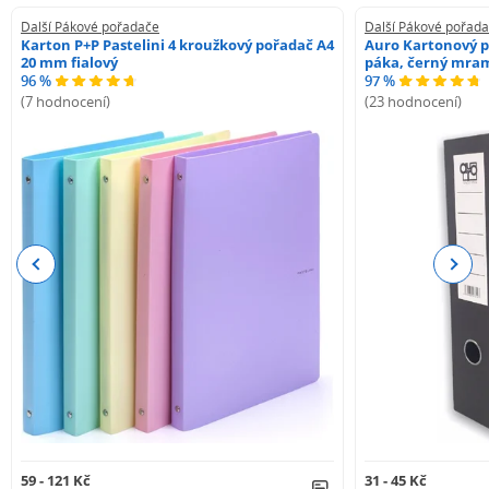
Další Pákové pořadače
Další Pákové pořad
Karton P+P Pastelini 4 kroužkový pořadač A4
Auro Kartonový p
20 mm fialový
páka, černý mra
96 %
97 %
(7 hodnocení)
(23 hodnocení)
Previous
Next
59 - 121 Kč
31 - 45 Kč