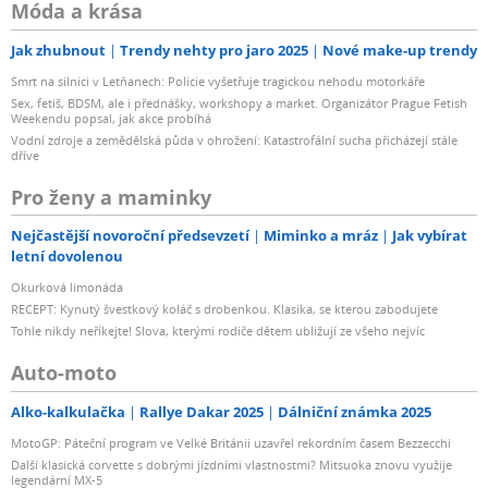
Móda a krása
Jak zhubnout
Trendy nehty pro jaro 2025
Nové make-up trendy
Smrt na silnici v Letňanech: Policie vyšetřuje tragickou nehodu motorkáře
Sex, fetiš, BDSM, ale i přednášky, workshopy a market. Organizátor Prague Fetish
Weekendu popsal, jak akce probíhá
Vodní zdroje a zemědělská půda v ohrožení: Katastrofální sucha přicházejí stále
dříve
Pro ženy a maminky
Nejčastější novoroční předsevzetí
Miminko a mráz
Jak vybírat
letní dovolenou
Okurková limonáda
RECEPT: Kynutý švestkový koláč s drobenkou. Klasika, se kterou zabodujete
Tohle nikdy neříkejte! Slova, kterými rodiče dětem ubližují ze všeho nejvíc
Auto-moto
Alko-kalkulačka
Rallye Dakar 2025
Dálniční známka 2025
MotoGP: Páteční program ve Velké Británii uzavřel rekordním časem Bezzecchi
Další klasická corvette s dobrými jízdními vlastnostmi? Mitsuoka znovu využije
legendární MX-5