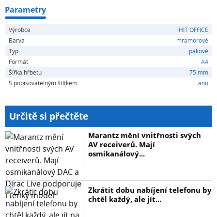
Parametry
Výrobce
HIT OFFICE
Barva
mramorové
Typ
pákové
Formát
A4
Šířka hřbetu
75 mm
S popisovatelným štítkem
ano
Určitě si přečtěte
Marantz mění vnitřnosti svých
AV receiverů. Mají
osmikanálový...
Zkrátit dobu nabíjení telefonu by
chtěl každý, ale jít...