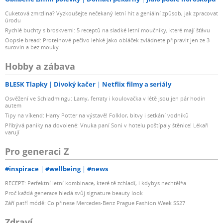
Cuketová zmrzlina? Vyzkoušejte nečekaný letní hit a geniální způsob, jak zpracovat
úrodu
Rychlé buchty s broskvemi: 5 receptů na sladké letní moučníky, které mají šťávu
Oopsie bread: Proteinové pečivo lehké jako obláček zvládnete připravit jen ze 3
surovin a bez mouky
Hobby a zábava
BLESK Tlapky
Divoký kačer
Netflix filmy a seriály
Osvěžení ve Schladmingu: Lamy, ferraty i koulovačka v létě jsou jen pár hodin
autem
Tipy na víkend: Harry Potter na výstavě! Folklor, bitvy i setkání vodníků
Přibývá paniky na dovolené: Vnuka paní Soni v hotelu poštípaly štěnice! Lékaři
varují
Pro generaci Z
#inspirace
#wellbeing
#news
RECEPT: Perfektní letní kombinace, které tě zchladí, i kdybys nechtěl*a
Proč každá generace hledá svůj signature beauty look
Září patří módě: Co přinese Mercedes-Benz Prague Fashion Week SS27
Zdraví