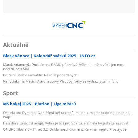
VÝBĚR
Aktuálně
Blesk Vánoce
Kalendář svátků 2025
INFO.cz
Marek Adamczyk: Problém na DAMU přetrvává. Všichni o něm vědí, jen moc
nevědí, co s ním
Brutální útok v Tanvaldu: Několik pobodaných
Nahotinky na Měsíci: Astronautovy Playboy fotky se vydražily za miliony
Sport
MS hokej 2025
Biatlon
Liga mistrů
Ostuda pro Dynamo. Odhlášení béčka za půl milionu, majitelka odmítla nabídku
kraje
Haraslín si zaslouží odejít. Výhra je to i pro Spartu, ale měla by ještě zareagovat
ONLINE: Slavia B - Třinec 3:2. Dukla hostí Kroměříž, Karviná hraje v Prostějově