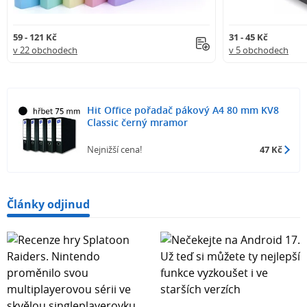
59 - 121 Kč
31 - 45 Kč
v 22 obchodech
v 5 obchodech
Hit Office pořadač pákový A4 80 mm KV8
Classic černý mramor
Nejnižší cena!
47 Kč
Články odjinud