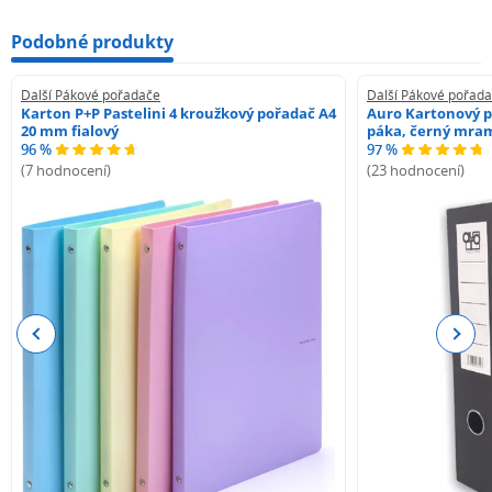
Podobné produkty
Další Pákové pořadače
Další Pákové pořad
Karton P+P Pastelini 4 kroužkový pořadač A4
Auro Kartonový p
20 mm fialový
páka, černý mra
96 %
97 %
(7 hodnocení)
(23 hodnocení)
Previous
Next