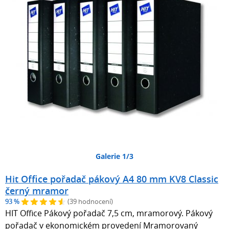
Galerie 1/3
Hit Office pořadač pákový A4 80 mm KV8 Classic
černý mramor
93 %
(39 hodnocení)
HIT Office Pákový pořadač 7,5 cm, mramorový. Pákový
pořadač v ekonomickém provedení Mramorovaný