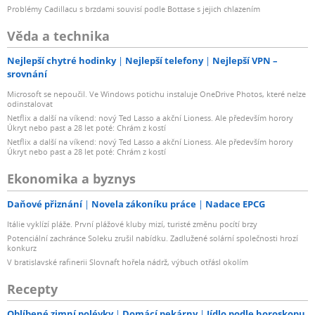
Problémy Cadillacu s brzdami souvisí podle Bottase s jejich chlazením
Věda a technika
Nejlepší chytré hodinky
Nejlepší telefony
Nejlepší VPN –
srovnání
Microsoft se nepoučil. Ve Windows potichu instaluje OneDrive Photos, které nelze
odinstalovat
Netflix a další na víkend: nový Ted Lasso a akční Lioness. Ale především horory
Úkryt nebo past a 28 let poté: Chrám z kostí
Netflix a další na víkend: nový Ted Lasso a akční Lioness. Ale především horory
Úkryt nebo past a 28 let poté: Chrám z kostí
Ekonomika a byznys
Daňové přiznání
Novela zákoníku práce
Nadace EPCG
Itálie vyklízí pláže. První plážové kluby mizí, turisté změnu pocítí brzy
Potenciální zachránce Soleku zrušil nabídku. Zadlužené solární společnosti hrozí
konkurz
V bratislavské rafinerii Slovnaft hořela nádrž, výbuch otřásl okolím
Recepty
Oblíbené zimní polévky
Domácí pekárny
Jídlo podle horoskopu