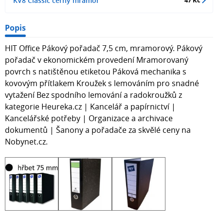
KV8 Classic černý mramor
47 Kč
Popis
HIT Office Pákový pořadač 7,5 cm, mramorový. Pákový
pořadač v ekonomickém provedení Mramorovaný
povrch s natištěnou etiketou Páková mechanika s
kovovým přítlakem Kroužek s lemováním pro snadné
vytažení Bez spodního lemování a radokroužků z
kategorie Heureka.cz | Kancelář a papírnictví |
Kancelářské potřeby | Organizace a archivace
dokumentů | Šanony a pořadače za skvělé ceny na
Nobynet.cz.