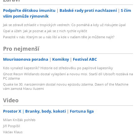
Podpořte dětskou imunitu
Babské rady proti nachlazení
S čím
vším pomůže rýmovník
Jak se zdravě zchladit v tropických vedrech: Co pomáhá a kdy už riskujete úpal
Úpal a úžeh: Jak je poznat a jak se z nich rychle vyléčit
Parazité v nás: Kterým se u nás líbí a kde v našem těle je můžeme najít?
Pro nejmenší
Mourissonova poradna
Komiksy
Festival ABC
Kdo vynalezl kapesník? Historie od středověku po papírové kapesníky
Ghost Recon Wildlands dostal vylepšení a novou misi. Starší díl Ubisoft rozdává na
PC zdarma
Quake ke 30. narozeninám dostal novou epizodu zdarma. Dawn of the Machine
vám zamotá hlavu iluzemi
Video
Prostor X
Branky, body, kokoti
Fortuna liga
Milan Knížák pohřeb
Jiří Pospíšil
Václav Klaus