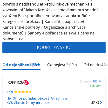
povrch s natištěnou etiketou Páková mechanika s
kovovým přítlakem Kroužek s lemováním pro snadné
vytažení Bez spodního lemování a radokroužků z
kategorie Heureka.cz | Kancelář a papírnictví |
Kancelářské potřeby | Organizace a archivace
dokumentů | Šanony a pořadače za skvělé ceny na
Nobynet.cz.
KOUPIT ZA 57 KČ
Od nejoblíbenějších
Od nejlevnějších
Od nejdražší
Doprava:
102 Kč
Skladem
97 %
Hit Office pořadač pákový A4 80 mm
KV8 Classic černý mramor
57 Kč