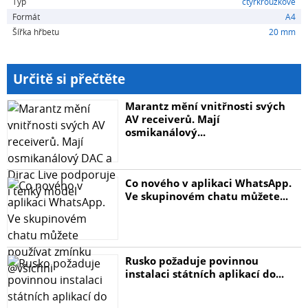
Typ
čtyřkroužkové
Formát
A4
Šířka hřbetu
20 mm
Určitě si přečtěte
Marantz mění vnitřnosti svých
AV receiverů. Mají
osmikanálový...
Co nového v aplikaci WhatsApp.
Ve skupinovém chatu můžete...
Rusko požaduje povinnou
instalaci státních aplikací do...