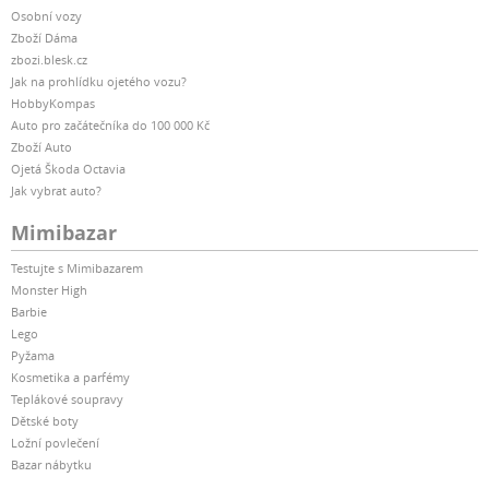
Osobní vozy
Zboží Dáma
zbozi.blesk.cz
Jak na prohlídku ojetého vozu?
HobbyKompas
Auto pro začátečníka do 100 000 Kč
Zboží Auto
Ojetá Škoda Octavia
Jak vybrat auto?
Mimibazar
Testujte s Mimibazarem
Monster High
Barbie
Lego
Pyžama
Kosmetika a parfémy
Teplákové soupravy
Dětské boty
Ložní povlečení
Bazar nábytku