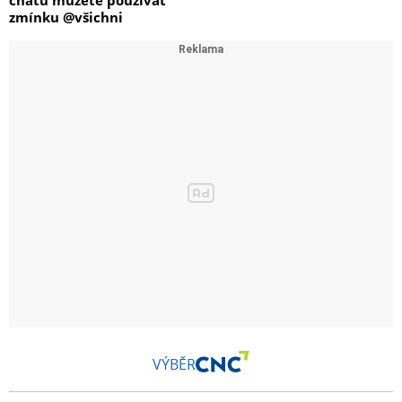
zmínku @všichni
VÝBĚR