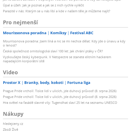
Úpal a úžeh: Jak je poznat a jak se z nich rychle vyléčit
Parazité v nás: Kterým se u nás líbí a kde v našem těle je můžeme najít?
Pro nejmenší
Mourissonova poradna
Komiksy
Festival ABC
Mourrisonova poradna: Jsem líná a nic se mi nechce dělat: Kdy jde o únavu a kdy
o lenost?
Česká společnost ornitologická slaví 100 let: Jak chrání ptáky v ČR?
Vyzkoušejte český kyberpunk. V Netspectre se stanete elitním hackerem
napadajícím korporátní sítě
Video
Prostor X
Branky, body, kokoti
Fortuna liga
Prague Pride vrcholí: Tisíce lidí v ulicích, jde duhový průvod! (8. srpna 2026)
Prague Pride vrcholí: Tisíce lidí v ulicích, jde duhový průvod! (8. srpna 2026)
Hra světel na fasádě slavné vily: Tugendhat slaví 25 let na seznamu UNESCO
Nákupy
hledejceny.cz
Zboží Živě