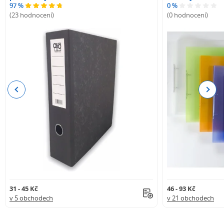
97 %
0 %
(23 hodnocení)
(0 hodnocení)
Previous
Next
31 - 45 Kč
46 - 93 Kč
v 5 obchodech
v 21 obchodech