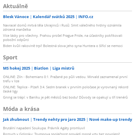
Aktuálně
Blesk Vánoce
Kalendář svátků 2025
INFO.cz
Navracel domů mrtvá těla Ukrajinců i Rusů: Smrt válečného hrdiny oznámila
zdrcená manželka
Více lásky pro všechny. Prahou prošel Prague Pride, na účastníky pokřikovali
pobožní odpůrci
Biden kvůli rakovině trpí! Bolestná slova jeho syna Huntera o šířící se nemoci
Sport
MS hokej 2025
Biatlon
Liga mistrů
ONLINE: Zlín - Bohemians 0:1. Pražané po půli vedou. Mirvald zaznamenal první
trefu v lize
ONLINE: Teplice - Plzeň 3:4. Sedm branek v prvním poločase je vyrovnaný rekord
české ligy
Gning se trápí: v Baníku je pět měsíců bez bodu! Důvody se opakují u tří trenérů
Móda a krása
Jak zhubnout
Trendy nehty pro jaro 2025
Nové make-up trendy
Brutální napadení Soukupa. Právník Agáty promluvil
Rozruch v Grónsku: Trumpova společnost provádí ropné vrty bez povolení!