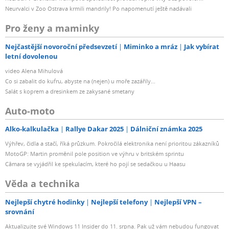
Neurvalci v Zoo Ostrava krmili mandrily! Po napomenutí ještě nadávali
Pro ženy a maminky
Nejčastější novoroční předsevzetí
Miminko a mráz
Jak vybírat
letní dovolenou
video Alena Mihulová
Co si zabalit do kufru, abyste na (nejen) u moře zazářily...
Salát s koprem a dresinkem ze zakysané smetany
Auto-moto
Alko-kalkulačka
Rallye Dakar 2025
Dálniční známka 2025
Výhřev, čidla a stačí, říká průzkum. Pokročilá elektronika není prioritou zákazníků
MotoGP: Martin proměnil pole position ve výhru v britském sprintu
Câmara se vyjádřil ke spekulacím, které ho pojí se sedačkou u Haasu
Věda a technika
Nejlepší chytré hodinky
Nejlepší telefony
Nejlepší VPN –
srovnání
Aktualizujte své Windows 11 Insider do 11. srpna. Pak už vám nebudou fungovat