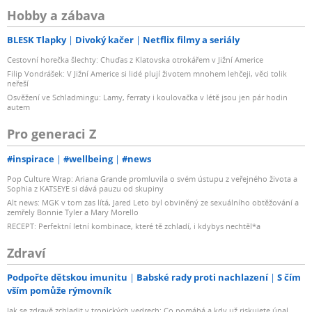
Hobby a zábava
BLESK Tlapky
Divoký kačer
Netflix filmy a seriály
Cestovní horečka šlechty: Chuďas z Klatovska otrokářem v Jižní Americe
Filip Vondrášek: V Jižní Americe si lidé plují životem mnohem lehčeji, věci tolik
neřeší
Osvěžení ve Schladmingu: Lamy, ferraty i koulovačka v létě jsou jen pár hodin
autem
Pro generaci Z
#inspirace
#wellbeing
#news
Pop Culture Wrap: Ariana Grande promluvila o svém ústupu z veřejného života a
Sophia z KATSEYE si dává pauzu od skupiny
Alt news: MGK v tom zas lítá, Jared Leto byl obviněný ze sexuálního obtěžování a
zemřely Bonnie Tyler a Mary Morello
RECEPT: Perfektní letní kombinace, které tě zchladí, i kdybys nechtěl*a
Zdraví
Podpořte dětskou imunitu
Babské rady proti nachlazení
S čím
vším pomůže rýmovník
Jak se zdravě zchladit v tropických vedrech: Co pomáhá a kdy už riskujete úpal