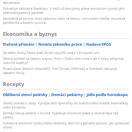
aktualizace
Pokračuje záchrana Starshipu. V moři už dva týdny plave monstrum vysoké jako
sedmnáctipatrový panelák
Normálně za peníze, dnes zadarmo nebo se slevou: Univerzální čtečka, cloudová
peněženka a karetní survival
Ekonomika a byznys
Daňové přiznání
Novela zákoníku práce
Nadace EPCG
Za státní dluhy Česko platí čtvrté nejvyšší úroky v Evropské unii
Děsivý pohled na českou krajinu. Proč v Česku mizí voda a jak k tomu přispívají
rodinné bazény?
Emancipace českých miliardářů. Proč Strnad, Křetínský a Komárek nakupují
západní ikony
Recepty
Oblíbené zimní polévky
Domácí pekárny
Jídlo podle horoskopu
Sladký poklad u cesty: Využijte letní špendlíky do tvarohového koláče, marmelády
nebo kompotu
Domácí kečup pečený v troubě: Vyžaduje minimum práce a chutná lépe než
vařený
Cuketová zmrzlina? Vyzkoušejte nečekaný letní hit a geniální způsob, jak zpracovat
úrodu