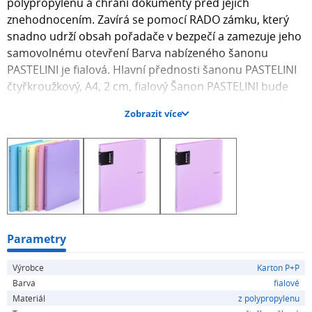
polypropylenu a chrání dokumenty před jejich
znehodnocením. Zavírá se pomocí RADO zámku, který
snadno udrží obsah pořadače v bezpečí a zamezuje jeho
samovolnému otevření Barva nabízeného šanonu
PASTELINI je fialová. Hlavní přednosti šanonu PASTELINI
čtyřkroužkový, A4, 2 cm, fialový Šanon PASTELINI bude
vaším asistentem pro organizaci různých dokumentů
Zobrazit více
Kroužkový pořadač umožňuje jednoduché nakládání s
materiály Doklady uvnitř pevně drží 4 kroužky Uchová
dokumenty ve velikosti A4 Jeho šířka je 20 mm Desky
pořadače jsou zhotoveny z pevného polypropylenu
Uzavírání šanonu je řešeno RADO zámkem Barva šanonu
PASTELINI je fialová Snadno omyvatelný povrch
umožňuje bezproblémové čištění prachu Všechny
doklady jsou na svém místě Praktický kroužkový
Parametry
mechanismus šanonu vám umožní...
Výrobce
Karton P+P
Barva
fialové
Materiál
z polypropylenu