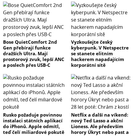
Bose QuietComfort 2nd
Vyzkoušejte český
Gen přebírají funkce
kyberpunk. V Netspectre
dražších Ultra. Mají
se stanete elitním
prostorový zvuk, lepší ANC
hackerem napadajícím
a poslech přes USB-C
korporátní sítě
Rusko požaduje povinnou
Netflix a další na víkend:
instalaci státních aplikací
nový Ted Lasso a akční
do iPhonů. Apple odmítl,
Lioness. Ale především
teď čelí miliardové pokutě
horory Úkryt nebo past a