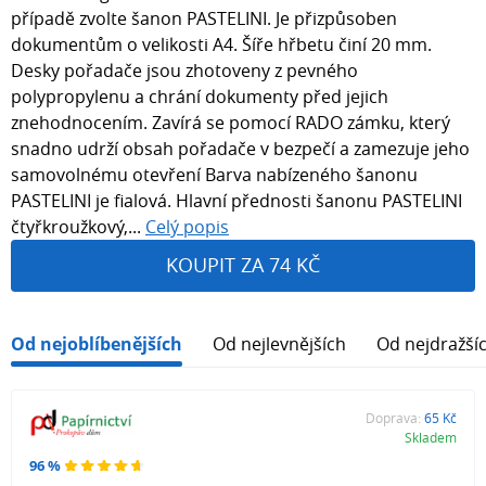
případě zvolte šanon PASTELINI. Je přizpůsoben
dokumentům o velikosti A4. Šíře hřbetu činí 20 mm.
Desky pořadače jsou zhotoveny z pevného
polypropylenu a chrání dokumenty před jejich
znehodnocením. Zavírá se pomocí RADO zámku, který
snadno udrží obsah pořadače v bezpečí a zamezuje jeho
samovolnému otevření Barva nabízeného šanonu
PASTELINI je fialová. Hlavní přednosti šanonu PASTELINI
čtyřkroužkový,...
Celý popis
KOUPIT ZA 74 KČ
Od nejoblíbenějších
Od nejlevnějších
Od nejdražší
Doprava:
65 Kč
Skladem
96 %