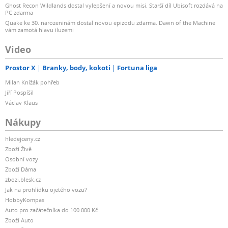
Ghost Recon Wildlands dostal vylepšení a novou misi. Starší díl Ubisoft rozdává na
PC zdarma
Quake ke 30. narozeninám dostal novou epizodu zdarma. Dawn of the Machine
vám zamotá hlavu iluzemi
Video
Prostor X
Branky, body, kokoti
Fortuna liga
Milan Knížák pohřeb
Jiří Pospíšil
Václav Klaus
Nákupy
hledejceny.cz
Zboží Živě
Osobní vozy
Zboží Dáma
zbozi.blesk.cz
Jak na prohlídku ojetého vozu?
HobbyKompas
Auto pro začátečníka do 100 000 Kč
Zboží Auto