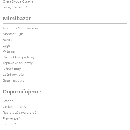
Ojetá Škoda Octavia
Jak vybrat auto?
Mimibazar
Testujte s Mimibazarem
Monster High
Barbie
Lego
Pyžama
Kosmetika a parfémy
Teplákové soupravy
Dětské boty
Ložní povlečení
Bazar nábytku
Doporučujeme
Starjob
České podcasty
Rádio a zábava pro děti
Frekvence 1
Evropa 2