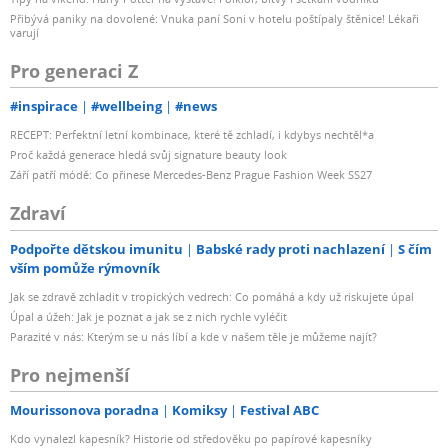
Přibývá paniky na dovolené: Vnuka paní Soni v hotelu poštípaly štěnice! Lékaři
varují
Pro generaci Z
#inspirace
#wellbeing
#news
RECEPT: Perfektní letní kombinace, které tě zchladí, i kdybys nechtěl*a
Proč každá generace hledá svůj signature beauty look
Září patří módě: Co přinese Mercedes-Benz Prague Fashion Week SS27
Zdraví
Podpořte dětskou imunitu
Babské rady proti nachlazení
S čím
vším pomůže rýmovník
Jak se zdravě zchladit v tropických vedrech: Co pomáhá a kdy už riskujete úpal
Úpal a úžeh: Jak je poznat a jak se z nich rychle vyléčit
Parazité v nás: Kterým se u nás líbí a kde v našem těle je můžeme najít?
Pro nejmenší
Mourissonova poradna
Komiksy
Festival ABC
Kdo vynalezl kapesník? Historie od středověku po papírové kapesníky