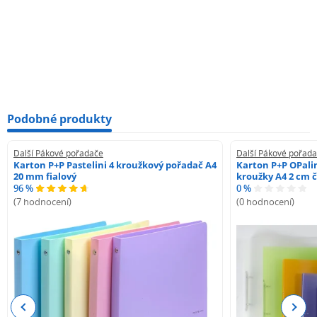
Podobné produkty
Další Pákové pořadače
Další Pákové pořad
Karton P+P Pastelini 4 kroužkový pořadač A4
Karton P+P OPali
20 mm fialový
kroužky A4 2 cm 
96 %
0 %
(7 hodnocení)
(0 hodnocení)
Previous
Next