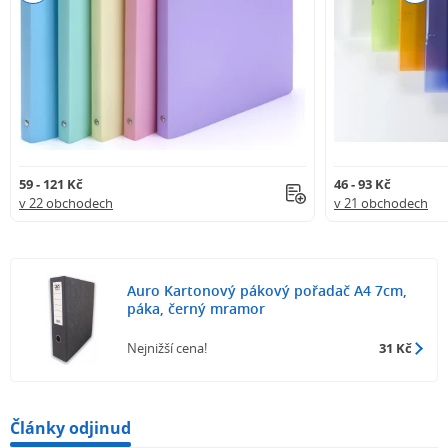
59 - 121 Kč
46 - 93 Kč
v 22 obchodech
v 21 obchodech
Auro Kartonový pákový pořadač A4 7cm,
páka, černý mramor
Nejnižší cena!
31 Kč
Články odjinud