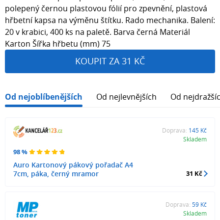
polepený černou plastovou fólií pro zpevnění, plastová
hřbetní kapsa na výměnu štítku. Rado mechanika. Balení:
20 v krabici, 400 ks na paletě. Barva černá Materiál
Karton Šířka hřbetu (mm) 75
KOUPIT ZA 31 KČ
Od nejoblíbenějších
Od nejlevnějších
Od nejdražší
Doprava:
145 Kč
Skladem
98 %
Auro Kartonový pákový pořadač A4
7cm, páka, černý mramor
31 Kč
Doprava:
59 Kč
Skladem