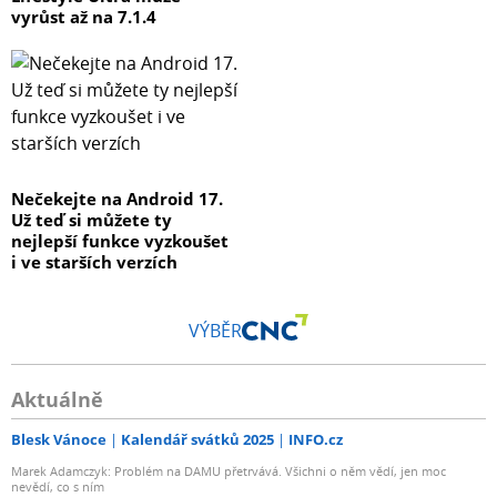
vyrůst až na 7.1.4
Nečekejte na Android 17.
Už teď si můžete ty
nejlepší funkce vyzkoušet
i ve starších verzích
VÝBĚR
Aktuálně
Blesk Vánoce
Kalendář svátků 2025
INFO.cz
Marek Adamczyk: Problém na DAMU přetrvává. Všichni o něm vědí, jen moc
nevědí, co s ním