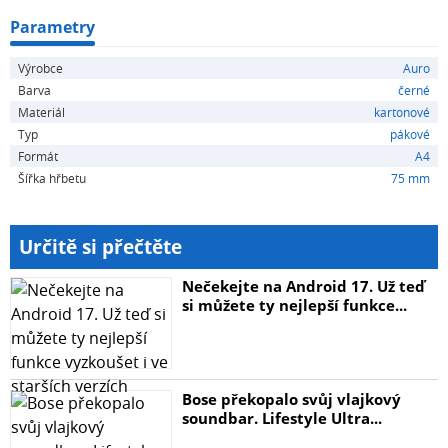
Parametry
Výrobce
Auro
Barva
černé
Materiál
kartonové
Typ
pákové
Formát
A4
Šířka hřbetu
75 mm
Určitě si přečtěte
Nečekejte na Android 17. Už teď
si můžete ty nejlepší funkce...
Bose překopalo svůj vlajkový
soundbar. Lifestyle Ultra...