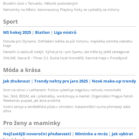
Brutální útok v Tanvaldu: Několik pobodaných
Nahotinky na Měsíci: Astronautovy Playboy fotky se vydražily za miliony
Sport
MS hokej 2025
Biatlon
Liga mistrů
Ostuda pro Dynamo. Odhlášení béčka za půl milionu, majitelka odmítla nabídku
kraje
Haraslín si zaslouží odejít. Výhra je to i pro Spartu, ale měla by ještě zareagovat
ONLINE: Slavia B - Třinec 3:2. Dukla hostí Kroměříž, Karviná hraje v Prostějově
Móda a krása
Jak zhubnout
Trendy nehty pro jaro 2025
Nové make-up trendy
Smrt na silnici v Letňanech: Policie vyšetřuje tragickou nehodu motorkáře
Sex, fetiš, BDSM, ale i přednášky, workshopy a market. Organizátor Prague Fetish
Weekendu popsal, jak akce probíhá
Vodní zdroje a zemědělská půda v ohrožení: Katastrofální sucha přicházejí stále
dříve
Pro ženy a maminky
Nejčastější novoroční předsevzetí
Miminko a mráz
Jak vybírat