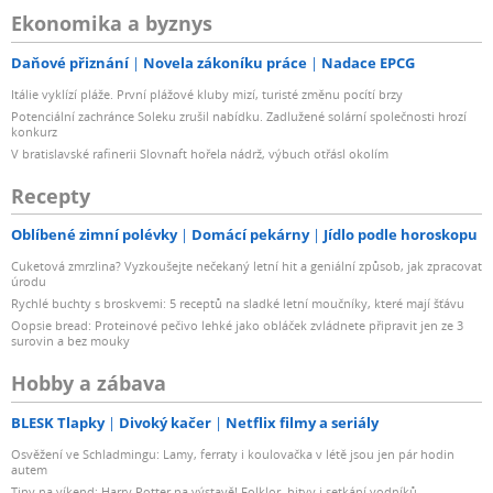
Ekonomika a byznys
Daňové přiznání
Novela zákoníku práce
Nadace EPCG
Itálie vyklízí pláže. První plážové kluby mizí, turisté změnu pocítí brzy
Potenciální zachránce Soleku zrušil nabídku. Zadlužené solární společnosti hrozí
konkurz
V bratislavské rafinerii Slovnaft hořela nádrž, výbuch otřásl okolím
Recepty
Oblíbené zimní polévky
Domácí pekárny
Jídlo podle horoskopu
Cuketová zmrzlina? Vyzkoušejte nečekaný letní hit a geniální způsob, jak zpracovat
úrodu
Rychlé buchty s broskvemi: 5 receptů na sladké letní moučníky, které mají šťávu
Oopsie bread: Proteinové pečivo lehké jako obláček zvládnete připravit jen ze 3
surovin a bez mouky
Hobby a zábava
BLESK Tlapky
Divoký kačer
Netflix filmy a seriály
Osvěžení ve Schladmingu: Lamy, ferraty i koulovačka v létě jsou jen pár hodin
autem
Tipy na víkend: Harry Potter na výstavě! Folklor, bitvy i setkání vodníků