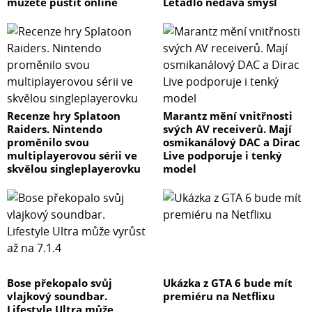
můžete pustit online
Letadlo nedává smysl
Recenze hry Splatoon
Marantz mění vnitřnosti
Raiders. Nintendo
svých AV receiverů. Mají
proměnilo svou
osmikanálový DAC a Dirac
multiplayerovou sérii ve
Live podporuje i tenký
skvělou singleplayerovku
model
Bose překopalo svůj
Ukázka z GTA 6 bude mít
vlajkový soundbar.
premiéru na Netflixu
Lifestyle Ultra může