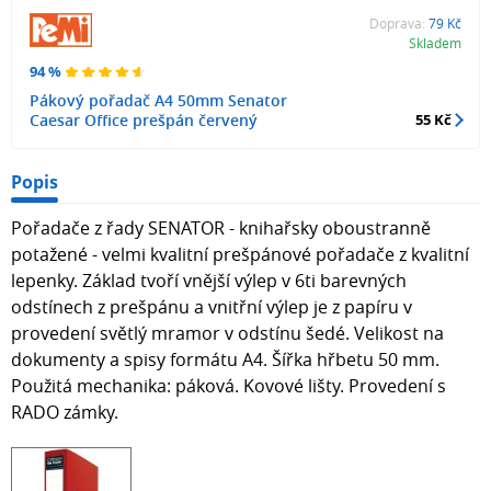
Doprava:
79 Kč
Skladem
94 %
Pákový pořadač A4 50mm Senator
Caesar Office prešpán červený
55 Kč
Popis
Pořadače z řady SENATOR - knihařsky oboustranně
potažené - velmi kvalitní prešpánové pořadače z kvalitní
lepenky. Základ tvoří vnější výlep v 6ti barevných
odstínech z prešpánu a vnitřní výlep je z papíru v
provedení světlý mramor v odstínu šedé. Velikost na
dokumenty a spisy formátu A4. Šířka hřbetu 50 mm.
Použitá mechanika: páková. Kovové lišty. Provedení s
RADO zámky.