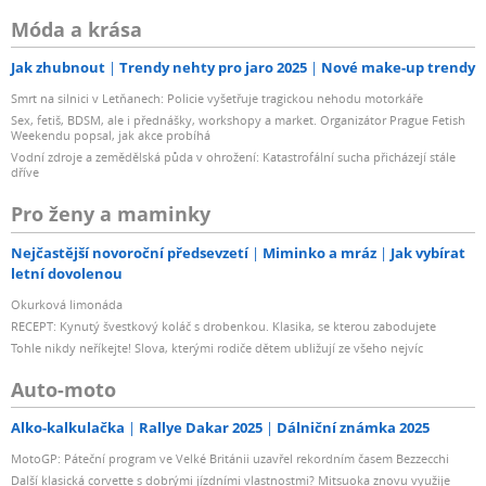
Móda a krása
Jak zhubnout
Trendy nehty pro jaro 2025
Nové make-up trendy
Smrt na silnici v Letňanech: Policie vyšetřuje tragickou nehodu motorkáře
Sex, fetiš, BDSM, ale i přednášky, workshopy a market. Organizátor Prague Fetish
Weekendu popsal, jak akce probíhá
Vodní zdroje a zemědělská půda v ohrožení: Katastrofální sucha přicházejí stále
dříve
Pro ženy a maminky
Nejčastější novoroční předsevzetí
Miminko a mráz
Jak vybírat
letní dovolenou
Okurková limonáda
RECEPT: Kynutý švestkový koláč s drobenkou. Klasika, se kterou zabodujete
Tohle nikdy neříkejte! Slova, kterými rodiče dětem ubližují ze všeho nejvíc
Auto-moto
Alko-kalkulačka
Rallye Dakar 2025
Dálniční známka 2025
MotoGP: Páteční program ve Velké Británii uzavřel rekordním časem Bezzecchi
Další klasická corvette s dobrými jízdními vlastnostmi? Mitsuoka znovu využije