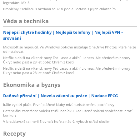
legendární MX-5
Problémy Cadillacu s brzdami souvisí podle Bottase s jejich chlazením
Věda a technika
Nejlepší chytré hodinky
Nejlepší telefony
Nejlepší VPN –
srovnání
Microsoft se nepoučil. Ve Windows potichu instaluje OneDrive Photos, které nelze
odinstalovat
Netflix a další na víkend: nový Ted Lasso a akční Lioness. Ale především horory
Úkryt nebo past a 28 let poté: Chrám z kostí
Netflix a další na víkend: nový Ted Lasso a akční Lioness. Ale především horory
Úkryt nebo past a 28 let poté: Chrám z kostí
Ekonomika a byznys
Daňové přiznání
Novela zákoníku práce
Nadace EPCG
Itálie vyklízí pláže. První plážové kluby mizí, turisté změnu pocítí brzy
Potenciální zachránce Soleku zrušil nabídku. Zadlužené solární společnosti hrozí
konkurz
V bratislavské rafinerii Slovnaft hořela nádrž, výbuch otřásl okolím
Recepty