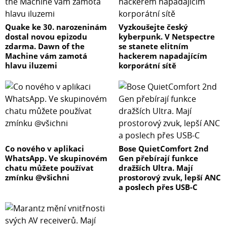
Quake ke 30. narozeninám
Vyzkoušejte český
dostal novou epizodu
kyberpunk. V Netspectre
zdarma. Dawn of the
se stanete elitním
Machine vám zamotá
hackerem napadajícím
hlavu iluzemi
korporátní sítě
Co nového v aplikaci
Bose QuietComfort 2nd
WhatsApp. Ve skupinovém
Gen přebírají funkce
chatu můžete používat
dražších Ultra. Mají
zmínku @všichni
prostorový zvuk, lepší ANC
a poslech přes USB-C