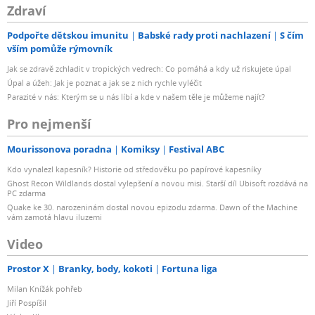
Zdraví
Podpořte dětskou imunitu
Babské rady proti nachlazení
S čím
vším pomůže rýmovník
Jak se zdravě zchladit v tropických vedrech: Co pomáhá a kdy už riskujete úpal
Úpal a úžeh: Jak je poznat a jak se z nich rychle vyléčit
Parazité v nás: Kterým se u nás líbí a kde v našem těle je můžeme najít?
Pro nejmenší
Mourissonova poradna
Komiksy
Festival ABC
Kdo vynalezl kapesník? Historie od středověku po papírové kapesníky
Ghost Recon Wildlands dostal vylepšení a novou misi. Starší díl Ubisoft rozdává na
PC zdarma
Quake ke 30. narozeninám dostal novou epizodu zdarma. Dawn of the Machine
vám zamotá hlavu iluzemi
Video
Prostor X
Branky, body, kokoti
Fortuna liga
Milan Knížák pohřeb
Jiří Pospíšil