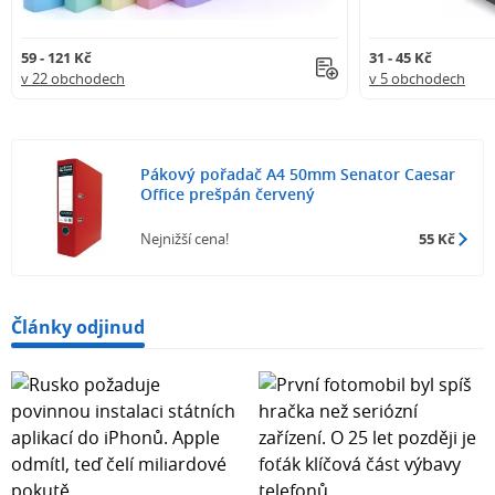
59 - 121 Kč
31 - 45 Kč
v 22 obchodech
v 5 obchodech
Pákový pořadač A4 50mm Senator Caesar
Office prešpán červený
Nejnižší cena!
55 Kč
Články odjinud