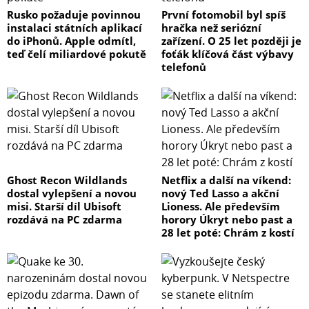
Rusko požaduje povinnou
První fotomobil byl spíš
instalaci státních aplikací
hračka než seriózní
do iPhonů. Apple odmítl,
zařízení. O 25 let později je
teď čelí miliardové pokutě
foťák klíčová část výbavy
telefonů
Ghost Recon Wildlands
Netflix a další na víkend:
dostal vylepšení a novou
nový Ted Lasso a akční
misi. Starší díl Ubisoft
Lioness. Ale především
rozdává na PC zdarma
horory Úkryt nebo past a
28 let poté: Chrám z kostí