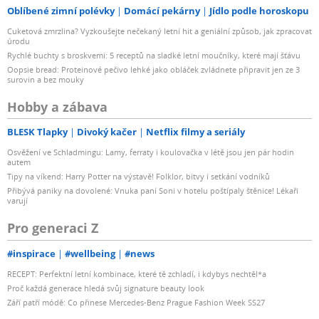
Oblíbené zimní polévky
Domácí pekárny
Jídlo podle horoskopu
Cuketová zmrzlina? Vyzkoušejte nečekaný letní hit a geniální způsob, jak zpracovat
úrodu
Rychlé buchty s broskvemi: 5 receptů na sladké letní moučníky, které mají šťávu
Oopsie bread: Proteinové pečivo lehké jako obláček zvládnete připravit jen ze 3
surovin a bez mouky
Hobby a zábava
BLESK Tlapky
Divoký kačer
Netflix filmy a seriály
Osvěžení ve Schladmingu: Lamy, ferraty i koulovačka v létě jsou jen pár hodin
autem
Tipy na víkend: Harry Potter na výstavě! Folklor, bitvy i setkání vodníků
Přibývá paniky na dovolené: Vnuka paní Soni v hotelu poštípaly štěnice! Lékaři
varují
Pro generaci Z
#inspirace
#wellbeing
#news
RECEPT: Perfektní letní kombinace, které tě zchladí, i kdybys nechtěl*a
Proč každá generace hledá svůj signature beauty look
Září patří módě: Co přinese Mercedes-Benz Prague Fashion Week SS27