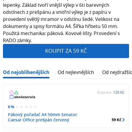
lepenky. Základ tvoří vnější výlep v 6ti barevných
odstínech z prešpánu a vnitřní výlep je z papíru v
provedení světlý mramor v odstínu šedé. Velikost na
dokumenty a spisy formátu A4. Šířka hřbetu 50 mm.
Použitá mechanika: páková. Kovové lišty. Provedení s
RADO zámky.
KOUPIT ZA 59 KČ
Od nejoblíbenějších
Od nejlevnějších
Od nejdražší
Doprava:
120 Kč
0 %
Pákový pořadač A4 50mm Senator
Caesar Office prešpán červený
59 Kč