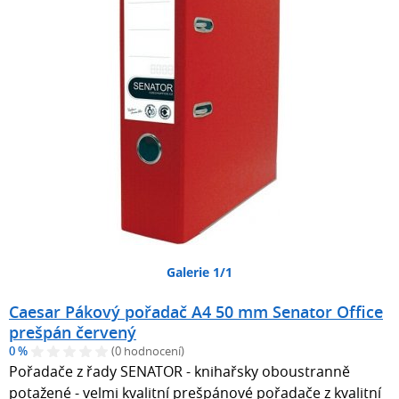
Galerie 1/1
Caesar Pákový pořadač A4 50 mm Senator Office
prešpán červený
0 %
(0 hodnocení)
Pořadače z řady SENATOR - knihařsky oboustranně
potažené - velmi kvalitní prešpánové pořadače z kvalitní