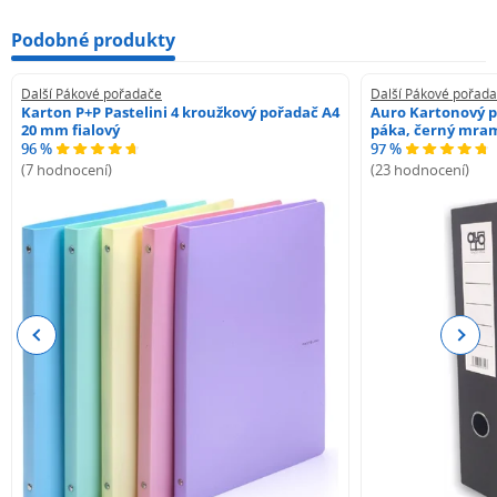
Podobné produkty
Další Pákové pořadače
Další Pákové pořad
Karton P+P Pastelini 4 kroužkový pořadač A4
Auro Kartonový p
20 mm fialový
páka, černý mra
96 %
97 %
(7 hodnocení)
(23 hodnocení)
Previous
Next