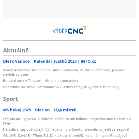
VÝBĚR
Aktuálně
Blesk Vánoce
Kalendář svátků 2025
INFO.cz
Marek Adamczyk: Problém na DAMU přetrvává. Všichni o něm vědí, jen moc
nevědí, co s ním
Brutální útok v Tanvaldu: Několik pobodaných
Nahotinky na Měsíci: Astronautovy Playboy fotky se vydražily za miliony
Sport
MS hokej 2025
Biatlon
Liga mistrů
Ostuda pro Dynamo. Odhlášení béčka za půl milionu, majitelka odmítla nabídku
kraje
Haraslín si zaslouží odejít. Výhra je to i pro Spartu, ale měla by ještě zareagovat
ONLINE: Slavia B - Třinec 3:2. Dukla hostí Kroměříž, Karviná hraje v Prostějově