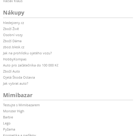
Václav Klaus
Nákupy
hledejceny.cz
Zboží Živě
Osobní vozy
Zboží Dáma
zbozi.blesk.cz
Jak na prohlídku ojetého vozu?
HobbyKompas
Auto pro začátečníka do 100 000 Kč
Zboží Auto
Ojetá Škoda Octavia
Jak vybrat auto?
Mimibazar
Testujte s Mimibazarem
Monster High
Barbie
Lego
Pyžama
Kosmetika a parfémy