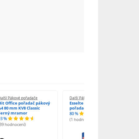
Další Pákové pořadače
Další Pákové pořadače
Hit Office pořadač pákový
Esselte Economy pákový
A4 80 mm KV8 Classic
pořadač A4 7,5 cm modrý
černý mramor
80 %
93 %
(1 hodnocení)
(39 hodnocení)