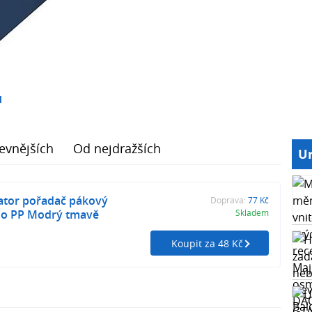
1
evnějších
Od nejdražších
Ur
ator pořadač pákový
Doprava:
77 Kč
o PP Modrý tmavě
Skladem
Koupit za 48 Kč