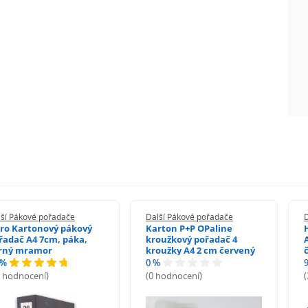
lší Pákové pořadače
Další Pákové pořadače
ro Kartonový pákový
Karton P+P OPaline
řadač A4 7cm, páka,
kroužkový pořadač 4
rný mramor
kroužky A4 2 cm červený
 %
0 %
3 hodnocení)
(0 hodnocení)