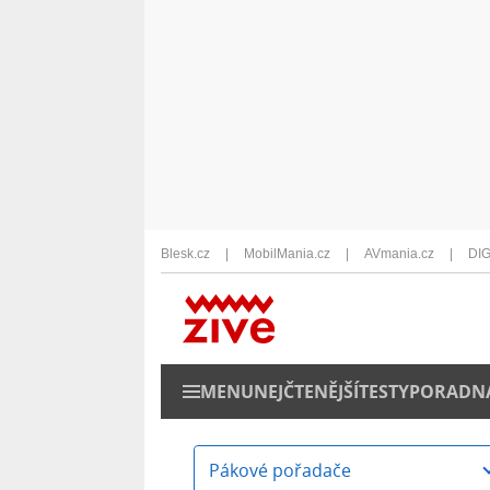
Blesk.cz
MobilMania.cz
AVmania.cz
DIG
MENU
NEJČTENĚJŠÍ
TESTY
PORADN
Pákové pořadače