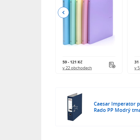
Previous
111 Kč
59 - 121 Kč
31 
 obchodech
v 22 obchodech
v 
Caesar Imperator 
Rado PP Modrý tm