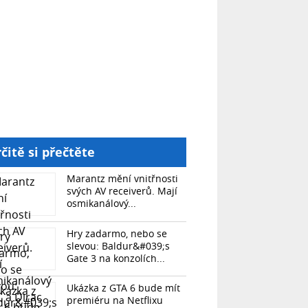
čitě si přečtěte
Marantz mění vnitřnosti
svých AV receiverů. Mají
osmikanálový...
Hry zadarmo, nebo se
slevou: Baldur&#039;s
Gate 3 na konzolích...
Ukázka z GTA 6 bude mít
premiéru na Netflixu