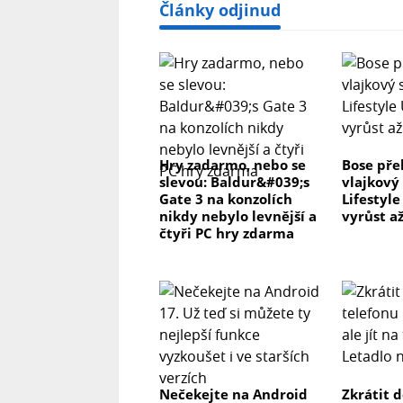
Články odjinud
Hry zadarmo, nebo se
Bose pře
slevou: Baldur&#039;s
vlajkový
Gate 3 na konzolích
Lifestyl
nikdy nebylo levnější a
vyrůst až
čtyři PC hry zdarma
Nečekejte na Android
Zkrátit 