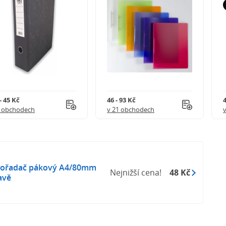
- 45 Kč
46 - 93 Kč
4
5 obchodech
v 21 obchodech
pořadač pákový A4/80mm
Nejnižší cena!
48 Kč
avě