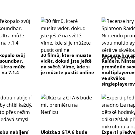
kopalo svůj
30 filmů, které musíte
Recenze hry S
 soundbar.
vidět, dokud jste ještě
Raiders. Nint
e Ultra může
na světě. Víme, kde si
proměnilo svo
 na 7.1.4
je můžete pustit online
multiplayerovo
ve skvělou
singleplayero
dobu nabíjení
Ukázka z GTA 6 bude
Experti předve