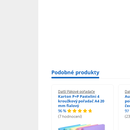
Podobné produkty
í Pákové pořadače
Další Pákové pořadače
Da
on P+P Pastelini
Karton P+P Pastelini 4
Au
žkový pořadač 2
kroužkový pořadač A4 20
po
žky A4 2 cm fialová
mm fialový
če
96 %
97
odnocení)
(7 hodnocení)
(2