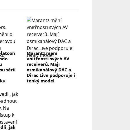
platoon
Marantz mění
endo
vnitřnosti svých AV
u
receiverů. Mají
u sérii
osmikanálový DAC a
Dirac Live podporuje i
vku
tenký model
dli, jak