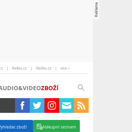
cz
Reflex.cz
Ábíčko.cz
více
AUDIO&VIDEO
ZBOŽÍ
Vyhledat zboží
Nákupní seznam