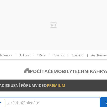
Iarena.cz
Auto.cz
E15.cz
iSport.cz
Doupě.cz
AutoRevue.
POČÍTAČE
MOBILY
TECHNIKA
HRY
A
DISKUZNÍ FÓRUM
VIDEO
PREMIUM