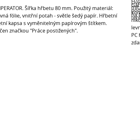
MPERATOR. Šířka hřbetu 80 mm. Použitý materiál:
ná fólie, vnitřní potah - světle šedý papír. Hřbetní
tní kapsa s vyměnitelným papírovým štítkem.
ačen značkou "Práce postižených".