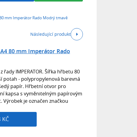
 80 mm Imperátor Rado Modrý tmavě
Následující produkt
 A4 80 mm Imperátor Rado
 z řady IMPERATOR. Šířka hřbetu 80
ší potah - polypropylenová barevná
e šedý papír. Hřbetní otvor pro
ní kapsa s vyměnitelným papírovým
t. Výrobek je označen značkou
8 KČ