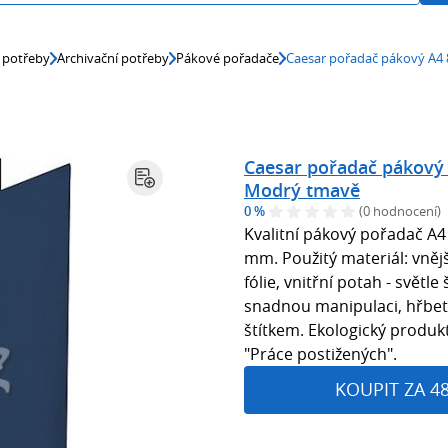
 potřeby
Archivační potřeby
Pákové pořadače
Caesar pořadač pákový A4
Caesar pořadač pákový
Modrý tmavě
0 %
(0 hodnocení)
Kvalitní pákový pořadač A4
mm. Použitý materiál: vněj
fólie, vnitřní potah - světl
snadnou manipulaci, hřbet
štítkem. Ekologický produk
"Práce postižených".
KOUPIT ZA 4