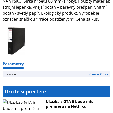
NA VÝŠKU. Šířka hřbetu 80 mm (široký). Použitý materiál:
strojní lepenka, vnější potah – barevný prešpán, vnitřní
potah - světlý papír. Ekologický produkt. Výrobek je
označen značkou "Práce postižených". Cena za kus.
Parametry
Výrobce
Caesar Office
Určitě si přečtěte
Ukázka z GTA 6 bude mít
premiéru na Netflixu