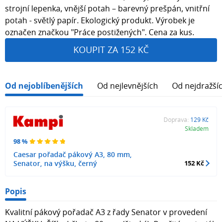
strojní lepenka, vnější potah – barevný prešpán, vnitřní
potah - světlý papír. Ekologický produkt. Výrobek je
označen značkou "Práce postižených". Cena za kus.
KOUPIT ZA 152 KČ
Od nejoblíbenějších
Od nejlevnějších
Od nejdražší
Doprava:
129 Kč
Skladem
98 %
Caesar pořadač pákový A3, 80 mm,
Senator, na výšku, černý
152 Kč
Popis
Kvalitní pákový pořadač A3 z řady Senator v provedení