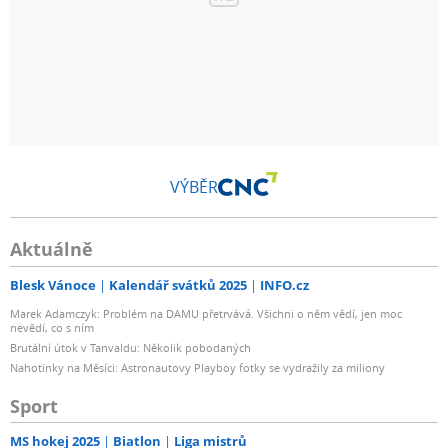
VÝBĚR
Aktuálně
Blesk Vánoce
Kalendář svátků 2025
INFO.cz
Marek Adamczyk: Problém na DAMU přetrvává. Všichni o něm vědí, jen moc
nevědí, co s ním
Brutální útok v Tanvaldu: Několik pobodaných
Nahotinky na Měsíci: Astronautovy Playboy fotky se vydražily za miliony
Sport
MS hokej 2025
Biatlon
Liga mistrů