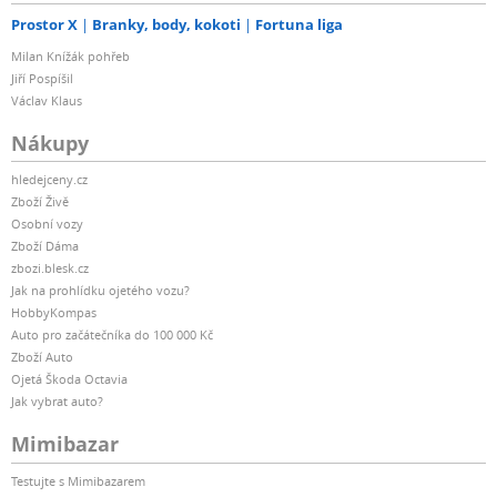
Prostor X
Branky, body, kokoti
Fortuna liga
Milan Knížák pohřeb
Jiří Pospíšil
Václav Klaus
Nákupy
hledejceny.cz
Zboží Živě
Osobní vozy
Zboží Dáma
zbozi.blesk.cz
Jak na prohlídku ojetého vozu?
HobbyKompas
Auto pro začátečníka do 100 000 Kč
Zboží Auto
Ojetá Škoda Octavia
Jak vybrat auto?
Mimibazar
Testujte s Mimibazarem