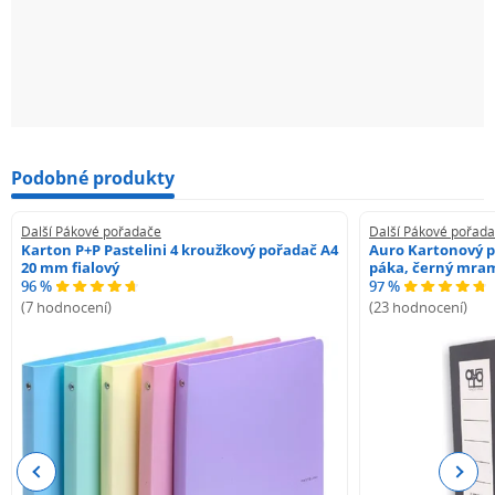
Podobné produkty
Další Pákové pořadače
Další Pákové pořad
Karton P+P Pastelini 4 kroužkový pořadač A4
Auro Kartonový p
20 mm fialový
páka, černý mra
96 %
97 %
(7 hodnocení)
(23 hodnocení)
Previous
Next