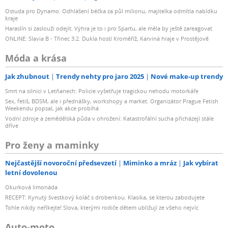
Ostuda pro Dynamo. Odhlášení béčka za půl milionu, majitelka odmítla nabídku
kraje
Haraslín si zaslouží odejít. Výhra je to i pro Spartu, ale měla by ještě zareagovat
ONLINE: Slavia B - Třinec 3:2. Dukla hostí Kroměříž, Karviná hraje v Prostějově
Móda a krása
Jak zhubnout
Trendy nehty pro jaro 2025
Nové make-up trendy
Smrt na silnici v Letňanech: Policie vyšetřuje tragickou nehodu motorkáře
Sex, fetiš, BDSM, ale i přednášky, workshopy a market. Organizátor Prague Fetish
Weekendu popsal, jak akce probíhá
Vodní zdroje a zemědělská půda v ohrožení: Katastrofální sucha přicházejí stále
dříve
Pro ženy a maminky
Nejčastější novoroční předsevzetí
Miminko a mráz
Jak vybírat
letní dovolenou
Okurková limonáda
RECEPT: Kynutý švestkový koláč s drobenkou. Klasika, se kterou zabodujete
Tohle nikdy neříkejte! Slova, kterými rodiče dětem ubližují ze všeho nejvíc
Auto-moto