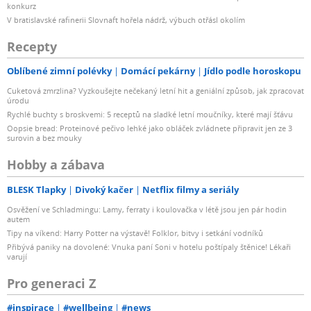
konkurz
V bratislavské rafinerii Slovnaft hořela nádrž, výbuch otřásl okolím
Recepty
Oblíbené zimní polévky
Domácí pekárny
Jídlo podle horoskopu
Cuketová zmrzlina? Vyzkoušejte nečekaný letní hit a geniální způsob, jak zpracovat
úrodu
Rychlé buchty s broskvemi: 5 receptů na sladké letní moučníky, které mají šťávu
Oopsie bread: Proteinové pečivo lehké jako obláček zvládnete připravit jen ze 3
surovin a bez mouky
Hobby a zábava
BLESK Tlapky
Divoký kačer
Netflix filmy a seriály
Osvěžení ve Schladmingu: Lamy, ferraty i koulovačka v létě jsou jen pár hodin
autem
Tipy na víkend: Harry Potter na výstavě! Folklor, bitvy i setkání vodníků
Přibývá paniky na dovolené: Vnuka paní Soni v hotelu poštípaly štěnice! Lékaři
varují
Pro generaci Z
#inspirace
#wellbeing
#news