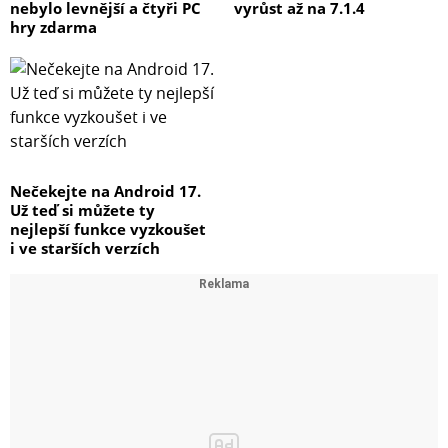
nebylo levnější a čtyři PC
vyrůst až na 7.1.4
hry zdarma
Nečekejte na Android 17.
Už teď si můžete ty
nejlepší funkce vyzkoušet
i ve starších verzích