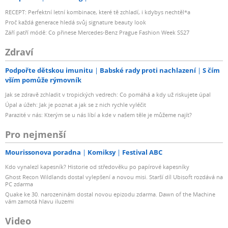
RECEPT: Perfektní letní kombinace, které tě zchladí, i kdybys nechtěl*a
Proč každá generace hledá svůj signature beauty look
Září patří módě: Co přinese Mercedes-Benz Prague Fashion Week SS27
Zdraví
Podpořte dětskou imunitu
Babské rady proti nachlazení
S čím
vším pomůže rýmovník
Jak se zdravě zchladit v tropických vedrech: Co pomáhá a kdy už riskujete úpal
Úpal a úžeh: Jak je poznat a jak se z nich rychle vyléčit
Parazité v nás: Kterým se u nás líbí a kde v našem těle je můžeme najít?
Pro nejmenší
Mourissonova poradna
Komiksy
Festival ABC
Kdo vynalezl kapesník? Historie od středověku po papírové kapesníky
Ghost Recon Wildlands dostal vylepšení a novou misi. Starší díl Ubisoft rozdává na
PC zdarma
Quake ke 30. narozeninám dostal novou epizodu zdarma. Dawn of the Machine
vám zamotá hlavu iluzemi
Video