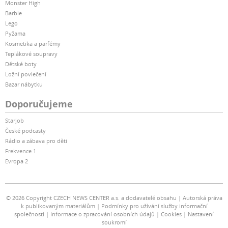
Monster High
Barbie
Lego
Pyžama
Kosmetika a parfémy
Teplákové soupravy
Dětské boty
Ložní povlečení
Bazar nábytku
Doporučujeme
Starjob
České podcasty
Rádio a zábava pro děti
Frekvence 1
Evropa 2
© 2026 Copyright CZECH NEWS CENTER a.s. a dodavatelé obsahu
Autorská práva
k publikovaným materiálům
Podmínky pro užívání služby informační
společnosti
Informace o zpracování osobních údajů
Cookies
Nastavení
soukromí