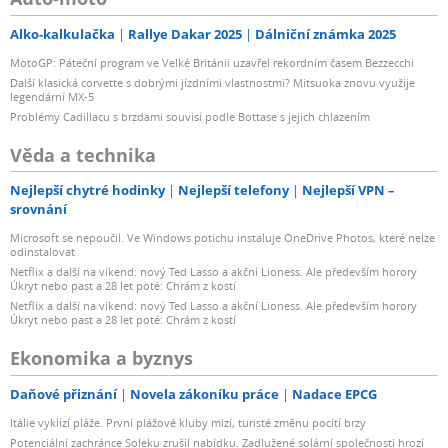
Alko-kalkulačka
Rallye Dakar 2025
Dálniční známka 2025
MotoGP: Páteční program ve Velké Británii uzavřel rekordním časem Bezzecchi
Další klasická corvette s dobrými jízdními vlastnostmi? Mitsuoka znovu využije
legendární MX-5
Problémy Cadillacu s brzdami souvisí podle Bottase s jejich chlazením
Věda a technika
Nejlepší chytré hodinky
Nejlepší telefony
Nejlepší VPN –
srovnání
Microsoft se nepoučil. Ve Windows potichu instaluje OneDrive Photos, které nelze
odinstalovat
Netflix a další na víkend: nový Ted Lasso a akční Lioness. Ale především horory
Úkryt nebo past a 28 let poté: Chrám z kostí
Netflix a další na víkend: nový Ted Lasso a akční Lioness. Ale především horory
Úkryt nebo past a 28 let poté: Chrám z kostí
Ekonomika a byznys
Daňové přiznání
Novela zákoníku práce
Nadace EPCG
Itálie vyklízí pláže. První plážové kluby mizí, turisté změnu pocítí brzy
Potenciální zachránce Soleku zrušil nabídku. Zadlužené solární společnosti hrozí