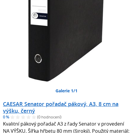
Galerie 1/1
CAESAR Senator pořadač pákový, A3, 8 cm na
výšku, černý
0 %
(0 hodnocení)
Kvalitní pákový pořadač A3 z řady Senator v provedení
NA VÝŠKU. Šířka hřbetu 80 mm (široký). Použitý materiál: