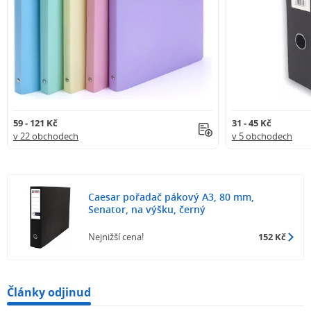
59 - 121 Kč
31 - 45 Kč
v 22 obchodech
v 5 obchodech
Caesar pořadač pákový A3, 80 mm,
Senator, na výšku, černý
Nejnižší cena!
152 Kč
Články odjinud