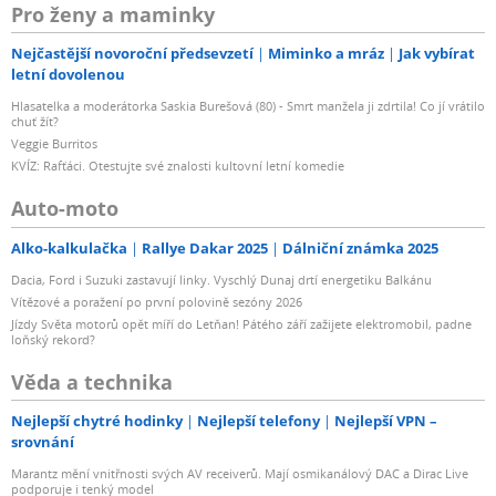
Pro ženy a maminky
Nejčastější novoroční předsevzetí
Miminko a mráz
Jak vybírat
letní dovolenou
Hlasatelka a moderátorka Saskia Burešová (80) - Smrt manžela ji zdrtila! Co jí vrátilo
chuť žít?
Veggie Burritos
KVÍZ: Rafťáci. Otestujte své znalosti kultovní letní komedie
Auto-moto
Alko-kalkulačka
Rallye Dakar 2025
Dálniční známka 2025
Dacia, Ford i Suzuki zastavují linky. Vyschlý Dunaj drtí energetiku Balkánu
Vítězové a poražení po první polovině sezóny 2026
Jízdy Světa motorů opět míří do Letňan! Pátého září zažijete elektromobil, padne
loňský rekord?
Věda a technika
Nejlepší chytré hodinky
Nejlepší telefony
Nejlepší VPN –
srovnání
Marantz mění vnitřnosti svých AV receiverů. Mají osmikanálový DAC a Dirac Live
podporuje i tenký model