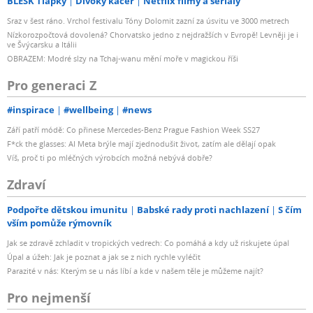
BLESK Tlapky
Divoký kačer
Netflix filmy a seriály
Sraz v šest ráno. Vrchol festivalu Tóny Dolomit zazní za úsvitu ve 3000 metrech
Nízkorozpočtová dovolená? Chorvatsko jedno z nejdražších v Evropě! Levněji je i
ve Švýcarsku a Itálii
OBRAZEM: Modré slzy na Tchaj-wanu mění moře v magickou říši
Pro generaci Z
#inspirace
#wellbeing
#news
Září patří módě: Co přinese Mercedes-Benz Prague Fashion Week SS27
F*ck the glasses: AI Meta brýle mají zjednodušit život, zatím ale dělají opak
Víš, proč ti po mléčných výrobcích možná nebývá dobře?
Zdraví
Podpořte dětskou imunitu
Babské rady proti nachlazení
S čím
vším pomůže rýmovník
Jak se zdravě zchladit v tropických vedrech: Co pomáhá a kdy už riskujete úpal
Úpal a úžeh: Jak je poznat a jak se z nich rychle vyléčit
Parazité v nás: Kterým se u nás líbí a kde v našem těle je můžeme najít?
Pro nejmenší