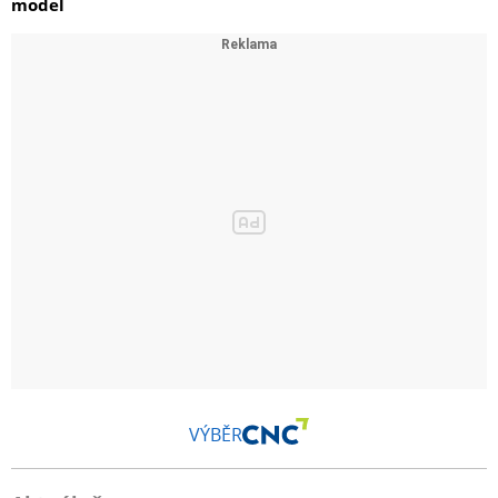
model
VÝBĚR