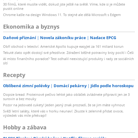
30 filmů, které musíte vidět, dokud jste ještě na světě. Víme, kde si je můžete
pustit online
Chrome kašle na design Windows 11. To stejné ale dělá Microsoft s Edgem
Ekonomika a byznys
Daňové přiznání
Novela zákoníku práce
Nadace EPCG
Obří obchod v letectví. Americké Apollo kupuje easyJet za 161 miliard korun
Tekuté zlato opět dostojí své přezdívce. Zdražení běžné potraviny brzy pocítí i Češi
AI místo finančního poradce? Test odhalil neexistující produkty i rady ze sociálních
sítí
Recepty
Oblíbené zimní polévky
Domácí pekárny
Jídlo podle horoskopu
Oopsie bread: Proteinové pečivo lehké jako obláček zvládnete připravit jen ze 3
surovin a bez mouky
Pozor na jedovaté cukety! Jeden jasný znak prozradí, že se jim máte vyhnout
Svěží letní saláty, které vás v horku neunaví: Zkuste k zelenině přidat ovoce,
výsledek vás mile překvapí!
Hobby a zábava