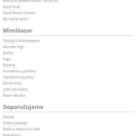
Auto pro začátečníka do 100 000 Kč
Zboží Auto
Ojetá Škoda Octavia
Jak vybrat auto?
Mimibazar
Testujte s Mimibazarem
Monster High
Barbie
Lego
Pyžama
Kosmetika a parfémy
Teplákové soupravy
Dětské boty
Ložní povlečení
Bazar nábytku
Doporučujeme
Starjob
České podcasty
Rádio a zábava pro děti
Frekvence 1