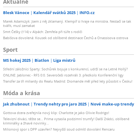
Aktuálně
Blesk Vánoce
Kalendář svátků 2025
INFO.cz
Marek Adamczyk: Jsem z něj zklamaný. Klempíř si hraje na ministra. Nestačí se tak
tvářit, musí zamakat
Smrt Češky (†14) v Alpách: Zemřela při túře s rodiči
Babišova dovolená: Kousek od oblíbené destinace Čechů a Onassisova ostrova
Sport
MS hokej 2025
Biatlon
Liga mistrů
Střední záložníci Sparty: Sochůrek bojuje s konkurencí, udrží se na Letné Hollý?
ONLINE: Jablonec - RFS 0:0. Severočeši rozehráli 3. předkolo Konferenční ligy
Transfer za tři miliardy do Realu Madrid: Diomande měl před lety působit v Česku!
Móda a krása
Jak zhubnout
Trendy nehty pro jaro 2025
Nové make-up trendy
Gottova dcera zveřejnila nový klip: Charlotte je jako Olivie Rodrigo!
Televizní diváci, těšte se... Prima vytasila podzimní trumfy! Další Zrádci, oblíbené
kriminálky a žhavé novinky...
Milionový spor s DPP uzavřen? Nejvyšší soud odmítl dovolání Rencaru