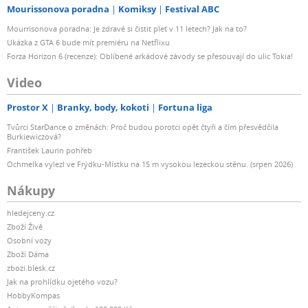
Mourissonova poradna
Komiksy
Festival ABC
Mourrisonova poradna: Je zdravé si čistit pleť v 11 letech? Jak na to?
Ukázka z GTA 6 bude mít premiéru na Netflixu
Forza Horizon 6 (recenze): Oblíbené arkádové závody se přesouvají do ulic Tokia!
Video
Prostor X
Branky, body, kokoti
Fortuna liga
Tvůrci StarDance o změnách: Proč budou porotci opět čtyři a čím přesvědčila
Burkiewiczová?
František Laurin pohřeb
Ochmelka vylezl ve Frýdku-Místku na 15 m vysokou lezeckou stěnu. (srpen 2026)
Nákupy
hledejceny.cz
Zboží Živě
Osobní vozy
Zboží Dáma
zbozi.blesk.cz
Jak na prohlídku ojetého vozu?
HobbyKompas