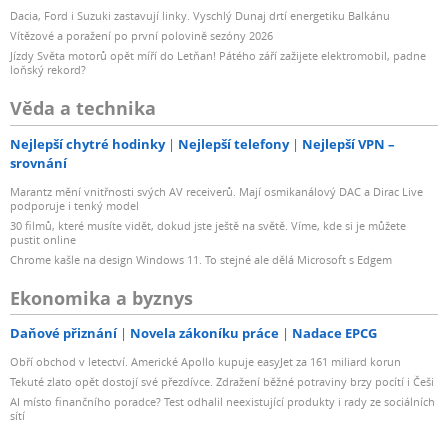
Dacia, Ford i Suzuki zastavují linky. Vyschlý Dunaj drtí energetiku Balkánu
Vítězové a poražení po první polovině sezóny 2026
Jízdy Světa motorů opět míří do Letňan! Pátého září zažijete elektromobil, padne
loňský rekord?
Věda a technika
Nejlepší chytré hodinky
Nejlepší telefony
Nejlepší VPN –
srovnání
Marantz mění vnitřnosti svých AV receiverů. Mají osmikanálový DAC a Dirac Live
podporuje i tenký model
30 filmů, které musíte vidět, dokud jste ještě na světě. Víme, kde si je můžete
pustit online
Chrome kašle na design Windows 11. To stejné ale dělá Microsoft s Edgem
Ekonomika a byznys
Daňové přiznání
Novela zákoníku práce
Nadace EPCG
Obří obchod v letectví. Americké Apollo kupuje easyJet za 161 miliard korun
Tekuté zlato opět dostojí své přezdívce. Zdražení běžné potraviny brzy pocítí i Češi
AI místo finančního poradce? Test odhalil neexistující produkty i rady ze sociálních
sítí