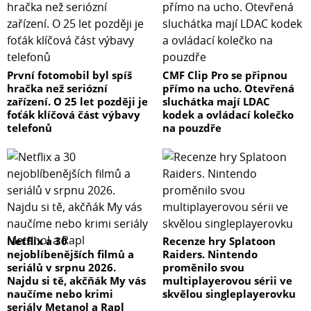
První fotomobil byl spíš
CMF Clip Pro se připnou
hračka než seriózní
přímo na ucho. Otevřená
zařízení. O 25 let později je
sluchátka mají LDAC
foťák klíčová část výbavy
kodek a ovládací kolečko
telefonů
na pouzdře
Netflix a 30
Recenze hry Splatoon
nejoblíbenějších filmů a
Raiders. Nintendo
seriálů v srpnu 2026.
proměnilo svou
Najdu si tě, akčňák My vás
multiplayerovou sérii ve
naučíme nebo krimi
skvělou singleplayerovku
seriály Metanol a Rapl