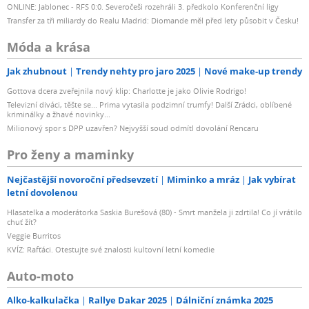
ONLINE: Jablonec - RFS 0:0. Severočeši rozehráli 3. předkolo Konferenční ligy
Transfer za tři miliardy do Realu Madrid: Diomande měl před lety působit v Česku!
Móda a krása
Jak zhubnout
Trendy nehty pro jaro 2025
Nové make-up trendy
Gottova dcera zveřejnila nový klip: Charlotte je jako Olivie Rodrigo!
Televizní diváci, těšte se... Prima vytasila podzimní trumfy! Další Zrádci, oblíbené
kriminálky a žhavé novinky...
Milionový spor s DPP uzavřen? Nejvyšší soud odmítl dovolání Rencaru
Pro ženy a maminky
Nejčastější novoroční předsevzetí
Miminko a mráz
Jak vybírat
letní dovolenou
Hlasatelka a moderátorka Saskia Burešová (80) - Smrt manžela ji zdrtila! Co jí vrátilo
chuť žít?
Veggie Burritos
KVÍZ: Rafťáci. Otestujte své znalosti kultovní letní komedie
Auto-moto
Alko-kalkulačka
Rallye Dakar 2025
Dálniční známka 2025