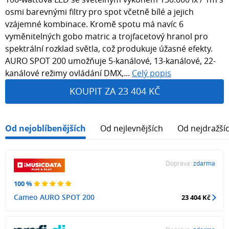
osmi barevnými filtry pro spot včetně bílé a jejich
vzájemné kombinace. Kromě spotu má navíc 6
vyměnitelných gobo matric a trojfacetový hranol pro
spektrální rozklad světla, což produkuje úžasné efekty.
AURO SPOT 200 umožňuje 5-kanálové, 13-kanálové, 22-
kanálové režimy ovládání DMX,...
Celý popis
KOUPIT ZA 23 404 KČ
Od nejoblíbenějších
Od nejlevnějších
Od nejdražší
Doprava:
zdarma
100 %
Cameo AURO SPOT 200
23 404 Kč