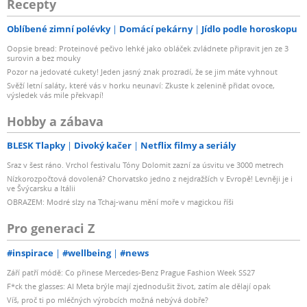
Recepty
Oblíbené zimní polévky
Domácí pekárny
Jídlo podle horoskopu
Oopsie bread: Proteinové pečivo lehké jako obláček zvládnete připravit jen ze 3
surovin a bez mouky
Pozor na jedovaté cukety! Jeden jasný znak prozradí, že se jim máte vyhnout
Svěží letní saláty, které vás v horku neunaví: Zkuste k zelenině přidat ovoce,
výsledek vás mile překvapí!
Hobby a zábava
BLESK Tlapky
Divoký kačer
Netflix filmy a seriály
Sraz v šest ráno. Vrchol festivalu Tóny Dolomit zazní za úsvitu ve 3000 metrech
Nízkorozpočtová dovolená? Chorvatsko jedno z nejdražších v Evropě! Levněji je i
ve Švýcarsku a Itálii
OBRAZEM: Modré slzy na Tchaj-wanu mění moře v magickou říši
Pro generaci Z
#inspirace
#wellbeing
#news
Září patří módě: Co přinese Mercedes-Benz Prague Fashion Week SS27
F*ck the glasses: AI Meta brýle mají zjednodušit život, zatím ale dělají opak
Víš, proč ti po mléčných výrobcích možná nebývá dobře?