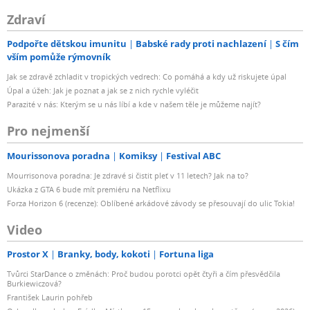
Zdraví
Podpořte dětskou imunitu
Babské rady proti nachlazení
S čím
vším pomůže rýmovník
Jak se zdravě zchladit v tropických vedrech: Co pomáhá a kdy už riskujete úpal
Úpal a úžeh: Jak je poznat a jak se z nich rychle vyléčit
Parazité v nás: Kterým se u nás líbí a kde v našem těle je můžeme najít?
Pro nejmenší
Mourissonova poradna
Komiksy
Festival ABC
Mourrisonova poradna: Je zdravé si čistit pleť v 11 letech? Jak na to?
Ukázka z GTA 6 bude mít premiéru na Netflixu
Forza Horizon 6 (recenze): Oblíbené arkádové závody se přesouvají do ulic Tokia!
Video
Prostor X
Branky, body, kokoti
Fortuna liga
Tvůrci StarDance o změnách: Proč budou porotci opět čtyři a čím přesvědčila
Burkiewiczová?
František Laurin pohřeb