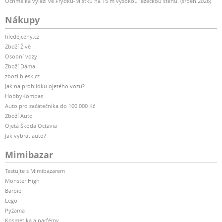
Ochmelka vylezl ve Frýdku-Místku na 15 m vysokou lezeckou stěnu. (srpen 2026)
Nákupy
hledejceny.cz
Zboží Živě
Osobní vozy
Zboží Dáma
zbozi.blesk.cz
Jak na prohlídku ojetého vozu?
HobbyKompas
Auto pro začátečníka do 100 000 Kč
Zboží Auto
Ojetá Škoda Octavia
Jak vybrat auto?
Mimibazar
Testujte s Mimibazarem
Monster High
Barbie
Lego
Pyžama
Kosmetika a parfémy