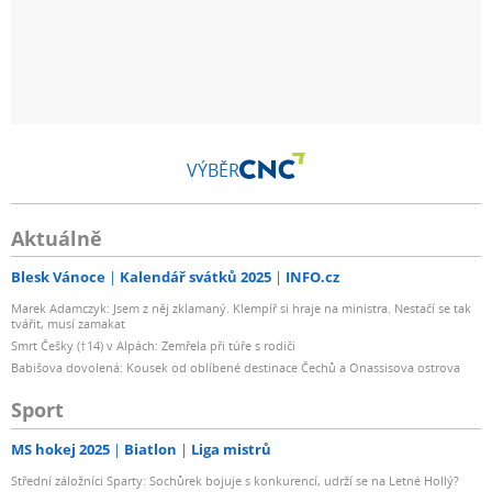
VÝBĚR
Aktuálně
Blesk Vánoce
Kalendář svátků 2025
INFO.cz
Marek Adamczyk: Jsem z něj zklamaný. Klempíř si hraje na ministra. Nestačí se tak
tvářit, musí zamakat
Smrt Češky (†14) v Alpách: Zemřela při túře s rodiči
Babišova dovolená: Kousek od oblíbené destinace Čechů a Onassisova ostrova
Sport
MS hokej 2025
Biatlon
Liga mistrů
Střední záložníci Sparty: Sochůrek bojuje s konkurencí, udrží se na Letné Hollý?