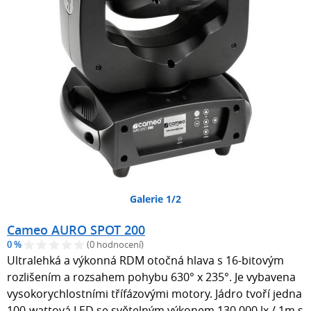
Galerie 1/2
Cameo AURO SPOT 200
0 %
(0 hodnocení)
Ultralehká a výkonná RDM otočná hlava s 16-bitovým
rozlišením a rozsahem pohybu 630° x 235°. Je vybavena
vysokorychlostními třífázovými motory. Jádro tvoří jedna
100-wattová LED se světelným výkonem 130.000 lx / 1m s