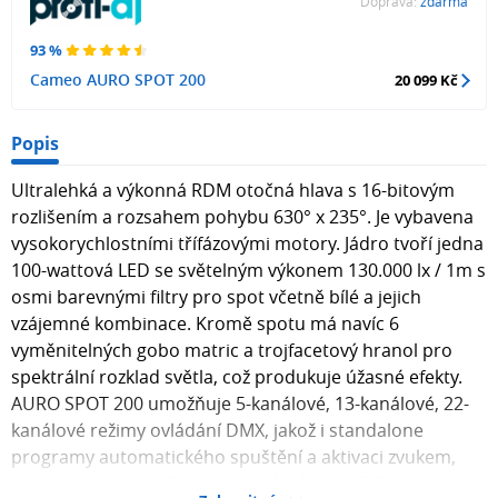
Doprava:
zdarma
93 %
Cameo AURO SPOT 200
20 099 Kč
Popis
Ultralehká a výkonná RDM otočná hlava s 16-bitovým
rozlišením a rozsahem pohybu 630° x 235°. Je vybavena
vysokorychlostními třífázovými motory. Jádro tvoří jedna
100-wattová LED se světelným výkonem 130.000 lx / 1m s
osmi barevnými filtry pro spot včetně bílé a jejich
vzájemné kombinace. Kromě spotu má navíc 6
vyměnitelných gobo matric a trojfacetový hranol pro
spektrální rozklad světla, což produkuje úžasné efekty.
AURO SPOT 200 umožňuje 5-kanálové, 13-kanálové, 22-
kanálové režimy ovládání DMX, jakož i standalone
programy automatického spuštění a aktivaci zvukem,
master, slave a další autonomní režimy, výběr ze 4