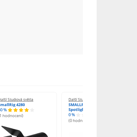
alší Studiová světla
Další Studiová světla
SmallRig 4280
SMALLRIG 6376 SP Air
Spotlight
80 %
0 %
(1 hodnocení)
(0 hodnocení)