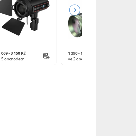
Next
 069 - 3 150 Kč
1 390 - 1 590 Kč
v 5 obchodech
ve 2 obchodech