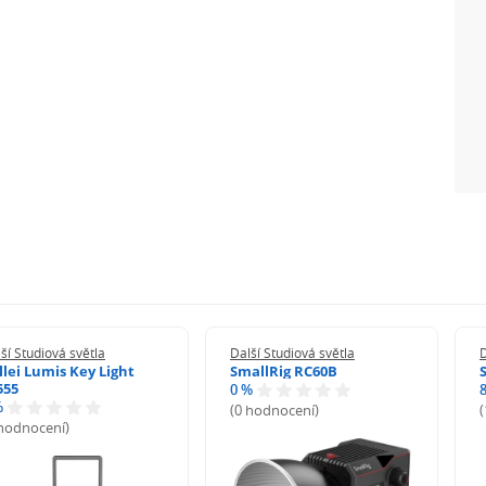
ší Studiová světla
Další Studiová světla
D
llei Lumis Key Light
SmallRig RC60B
555
0 %
%
(0 hodnocení)
 hodnocení)