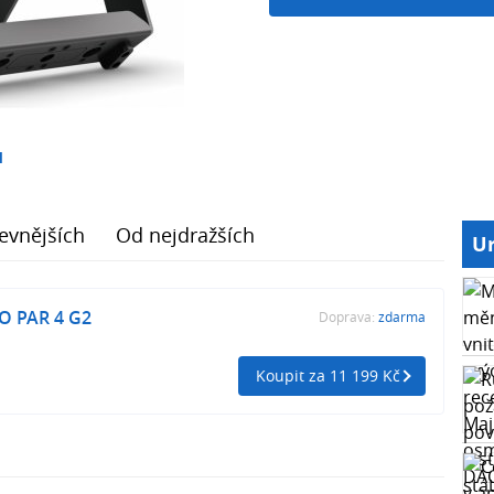
1
evnějších
Od nejdražších
Ur
O PAR 4 G2
Doprava:
zdarma
Koupit za 11 199 Kč