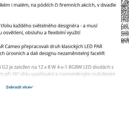
velkém i malém, na pódiích či firemních akcích, v divadle
portfoliu každého světelného designéra - a musí
 osvětlení, obsluhu a flexibilní využití
AR Cameo přepracovali druh klasických LED PAR
ech úrovních a dali designu nezaměnitelný facelift
G2 je založen na 12 x 8 W 4-v-1 RGBW LED diodách s
m při 16° úhlu vyzařování a rovnoměrným rozložením
Zobrazit více
 rozsahu od 650 Hz do 25 kHz je STUDIO PAR 4 G2
vadlech, TV studiích, na filmových placích nebo na
ombinaci s volitelně dostupnou Cameo iDMX Stick pro