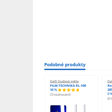
Podobné produkty
 Studiová světla
Další Studiová světla
Dal
un LED Molus X100
FILM-TECHNIKA RL-100
Ro
28
98 %
0 
(3 hodnocení)
odnocení)
(0