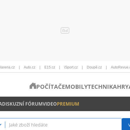
Iarena.cz
Auto.cz
E15.cz
iSport.cz
Doupě.cz
AutoRevue.
POČÍTAČE
MOBILY
TECHNIKA
HRY
A
DISKUZNÍ FÓRUM
VIDEO
PREMIUM