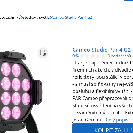
ototechnika
Studiová světla
Cameo Studio Par 4 G2
Cameo Studio Par 4 G2
0 %
(0 hodnocení)
- Lze je najít téměř na každ
firemních akcích, v divadle 
reflektory jsou stálicí v p
- a musí splňovat ty nejvyšš
obsluhu a flexibilní využit
PAR Cameo přepracovali dru
statické osvětlení na všech
nezaměnitelný facelift - 
je založen na...
Celý popis
KOUPIT ZA 11 1