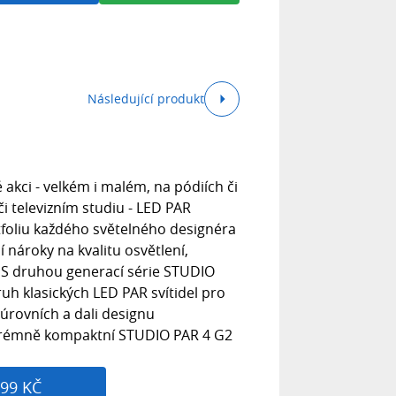
Následující produkt
é akci - velkém i malém, na pódiích či
či televizním studiu - LED PAR
ortfoliu každého světelného designéra
í nároky na kvalitu osvětlení,
í - S druhou generací série STUDIO
h klasických LED PAR svítidel pro
 úrovních a dali designu
Extrémně kompaktní STUDIO PAR 4 G2
99 KČ