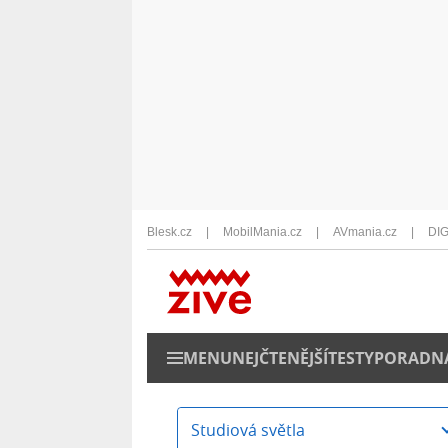
Blesk.cz
MobilMania.cz
AVmania.cz
DIG
MENU
NEJČTENĚJŠÍ
TESTY
PORADN
Studiová světla