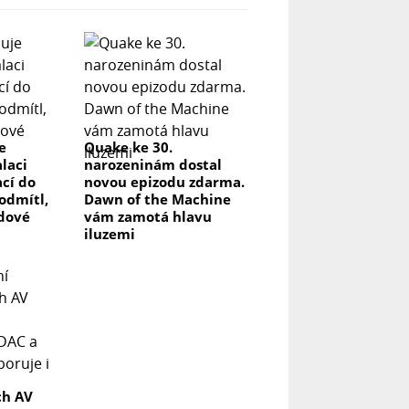
e
Quake ke 30.
laci
narozeninám dostal
ací do
novou epizodu zdarma.
odmítl,
Dawn of the Machine
rdové
vám zamotá hlavu
iluzemi
ch AV