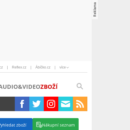
cz
Reflex.cz
Ábíčko.cz
více
AUDIO&VIDEO
ZBOŽÍ
Vyhledat zboží
Nákupní seznam