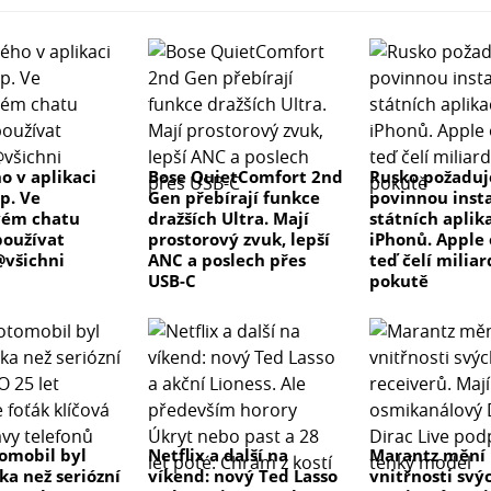
o v aplikaci
Bose QuietComfort 2nd
Rusko požaduj
p. Ve
Gen přebírají funkce
povinnou insta
vém chatu
dražších Ultra. Mají
státních aplik
oužívat
prostorový zvuk, lepší
iPhonů. Apple 
všichni
ANC a poslech přes
teď čelí milia
USB-C
pokutě
tomobil byl
Netflix a další na
Marantz mění
ka než seriózní
víkend: nový Ted Lasso
vnitřnosti svý