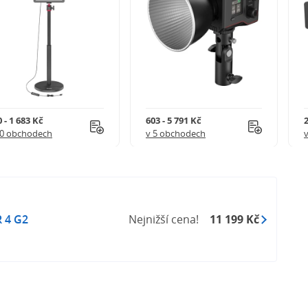
 - 1 683 Kč
603 - 5 791 Kč
2
10 obchodech
v 5 obchodech
 4 G2
Nejnižší cena!
11 199 Kč