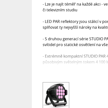
- Lze je najít téměř na každé akci - 
či televizním studiu
- LED PAR reflektory jsou stálicí v 
splňovat ty nejvyšší nároky na kvalitu
- S druhou generací série STUDIO P
svítidel pro statické osvětlení na vš
- Extrémně kompaktní STUDIO PAR 4 
působivým světelným tokem 4 100 l
světla
- Díky nastavitelné PWM frekvenci v
vhodný i pro provoz bez blikání v di
festivalech indoor light art
- Ještě všestrannější je použití v k