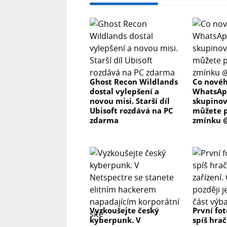
Ghost Recon Wildlands
Co novéh
dostal vylepšení a
WhatsAp
novou misi. Starší díl
skupino
Ubisoft rozdává na PC
můžete p
zdarma
zmínku @
Vyzkoušejte český
První fo
kyberpunk. V
spíš hrač