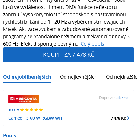
luxů ve vzdálenosti 1 metr. DMX funkce reflektoru
zahrnují vysokorychlostní stroboskop s nastavitelnou
rychlostí blikání od 1 - 20 Hz a výběrem stmievajúcich
křivek. Aktivace zvukem a zabudované automatizované
programy se Standalone režimem a frekvencí obnovy 3
600 Hz. Efekt disponuje pevným...
Celý popis
KOUPIT ZA 7 478 KČ
Od nejoblíbenějších
Od nejlevnějších
Od nejdražší
Doprava:
zdarma
100 %
Cameo TS 60 W RGBW WH
7 478 Kč
Popis