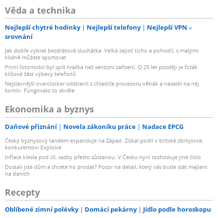
Věda a technika
Nejlepší chytré hodinky
Nejlepší telefony
Nejlepší VPN –
srovnání
Jak dobře vybrat bezdrátová sluchátka. Velká zajistí ticho a pohodlí, s malými
klidně můžete sportovat
První fotomobil byl spíš hračka než seriózní zařízení. O 25 let později je foťák
klíčová část výbavy telefonů
Nejslavnější overclocker odstranil z chladiče procesoru větrák a nasadil na něj
komín. Fungovalo to skvěle
Ekonomika a byznys
Daňové přiznání
Novela zákoníku práce
Nadace EPCG
Český byznysový tandem expanduje na Západ. Získal podíl v britské zbrojovce,
konkurentovi Explosie
Inflace klesla pod cíl, sazby přesto zůstanou. V Česku nyní rozhoduje jiné číslo
Dostali jste dům a chcete ho prodat? Pozor na detail, který vás bude stát majlant
na daních
Recepty
Oblíbené zimní polévky
Domácí pekárny
Jídlo podle horoskopu