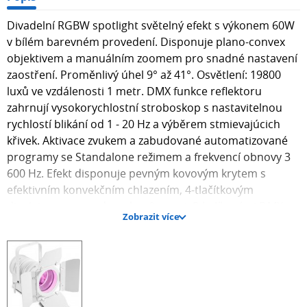
Divadelní RGBW spotlight světelný efekt s výkonem 60W
v bílém barevném provedení. Disponuje plano-convex
objektivem a manuálním zoomem pro snadné nastavení
zaostření. Proměnlivý úhel 9° až 41°. Osvětlení: 19800
luxů ve vzdálenosti 1 metr. DMX funkce reflektoru
zahrnují vysokorychlostní stroboskop s nastavitelnou
rychlostí blikání od 1 - 20 Hz a výběrem stmievajúcich
křivek. Aktivace zvukem a zabudované automatizované
programy se Standalone režimem a frekvencí obnovy 3
600 Hz. Efekt disponuje pevným kovovým krytem s
efektivním konvekčním chlazením, 4-tlačítkovým
displejem pro snadnou konfiguraci, 3-kolíkovými DMX
Zobrazit více
konektory a IEC napájecím vstupem. Součástí balení jsou
i otáčivé dvířka pro nastavení ostrosti paprsku a barevný
filtr. Rozměry: 14,5 x 20,5 x 24 cm, hmotnost: 3,6 kg