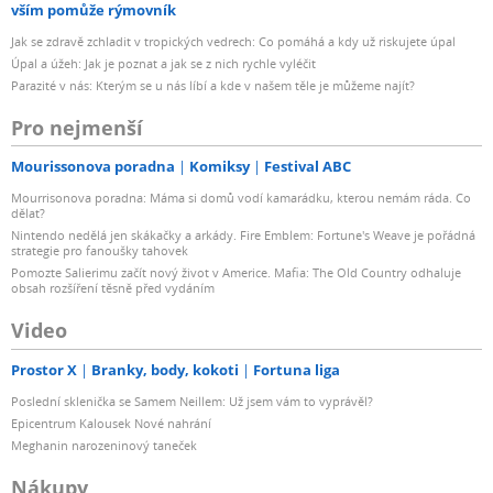
vším pomůže rýmovník
Jak se zdravě zchladit v tropických vedrech: Co pomáhá a kdy už riskujete úpal
Úpal a úžeh: Jak je poznat a jak se z nich rychle vyléčit
Parazité v nás: Kterým se u nás líbí a kde v našem těle je můžeme najít?
Pro nejmenší
Mourissonova poradna
Komiksy
Festival ABC
Mourrisonova poradna: Máma si domů vodí kamarádku, kterou nemám ráda. Co
dělat?
Nintendo nedělá jen skákačky a arkády. Fire Emblem: Fortune's Weave je pořádná
strategie pro fanoušky tahovek
Pomozte Salierimu začít nový život v Americe. Mafia: The Old Country odhaluje
obsah rozšíření těsně před vydáním
Video
Prostor X
Branky, body, kokoti
Fortuna liga
Poslední sklenička se Samem Neillem: Už jsem vám to vyprávěl?
Epicentrum Kalousek Nové nahrání
Meghanin narozeninový taneček
Nákupy