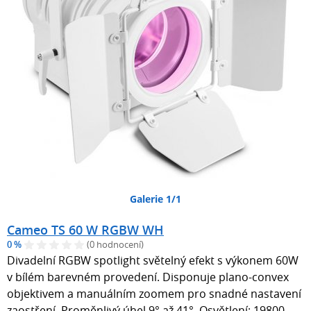
Galerie 1/1
Cameo TS 60 W RGBW WH
0 %
(0 hodnocení)
Divadelní RGBW spotlight světelný efekt s výkonem 60W
v bílém barevném provedení. Disponuje plano-convex
objektivem a manuálním zoomem pro snadné nastavení
zaostření. Proměnlivý úhel 9° až 41°. Osvětlení: 19800