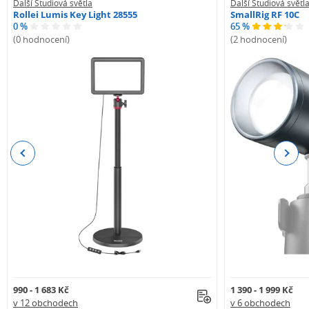
Další Studiová světla
Další Studiová světl
Rollei Lumis Key Light 28555
SmallRig RF 10C
0 %
65 %
(0 hodnocení)
(2 hodnocení)
Previous
Next
990 - 1 683 Kč
1 390 - 1 999 Kč
v 12 obchodech
v 6 obchodech