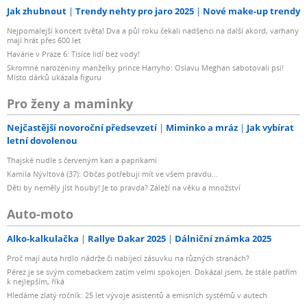
Jak zhubnout
Trendy nehty pro jaro 2025
Nové make-up trendy
Nejpomalejší koncert světa! Dva a půl roku čekali nadšenci na další akord, varhany
mají hrát přes 600 let
Havárie v Praze 6: Tisíce lidí bez vody!
Skromné narozeniny manželky prince Harryho: Oslavu Meghan sabotovali psi!
Místo dárků ukázala figuru
Pro ženy a maminky
Nejčastější novoroční předsevzetí
Miminko a mráz
Jak vybírat
letní dovolenou
Thajské nudle s červeným kari a paprikami
Kamila Nývltová (37): Občas potřebuji mít ve všem pravdu...
Děti by neměly jíst houby! Je to pravda? Záleží na věku a množství
Auto-moto
Alko-kalkulačka
Rallye Dakar 2025
Dálniční známka 2025
Proč mají auta hrdlo nádrže či nabíjecí zásuvku na různých stranách?
Pérez je se svým comebackem zatím velmi spokojen. Dokázal jsem, že stále patřím
k nejlepším, říká
Hledáme zlatý ročník: 25 let vývoje asistentů a emisních systémů v autech