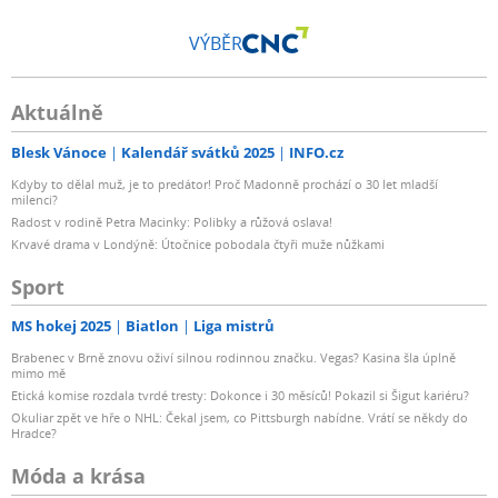
VÝBĚR
Aktuálně
Blesk Vánoce
Kalendář svátků 2025
INFO.cz
Kdyby to dělal muž, je to predátor! Proč Madonně prochází o 30 let mladší
milenci?
Radost v rodině Petra Macinky: Polibky a růžová oslava!
Krvavé drama v Londýně: Útočnice pobodala čtyři muže nůžkami
Sport
MS hokej 2025
Biatlon
Liga mistrů
Brabenec v Brně znovu oživí silnou rodinnou značku. Vegas? Kasina šla úplně
mimo mě
Etická komise rozdala tvrdé tresty: Dokonce i 30 měsíců! Pokazil si Šigut kariéru?
Okuliar zpět ve hře o NHL: Čekal jsem, co Pittsburgh nabídne. Vrátí se někdy do
Hradce?
Móda a krása