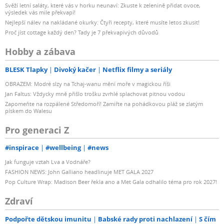
Svěží letní saláty, které vás v horku neunaví: Zkuste k zelenině přidat ovoce,
výsledek vás mile překvapí!
Nejlepší nálev na nakládané okurky: Čtyři recepty, které musíte letos zkusit!
Proč jíst cottage každý den? Tady je 7 překvapivých důvodů
Hobby a zábava
BLESK Tlapky
Divoký kačer
Netflix filmy a seriály
OBRAZEM: Modré slzy na Tchaj-wanu mění moře v magickou říši
Jan Faltus: Vždycky mně přišlo trošku zvrhlé splachovat pitnou vodou
Zapomeňte na rozpálené Středomoří! Zamiřte na pohádkovou pláž se zlatým
pískem do Walesu
Pro generaci Z
#inspirace
#wellbeing
#news
Jak funguje vztah Lva a Vodnáře?
FASHION NEWS: John Galliano headlinuje MET GALA 2027
Pop Culture Wrap: Madison Beer řekla ano a Met Gala odhalilo téma pro rok 2027!
Zdraví
Podpořte dětskou imunitu
Babské rady proti nachlazení
S čím