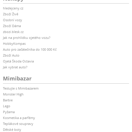
hledejceny.cz
Zboží Živě
Osobní vozy
Zboží Dáma
zbozi.blesk.cz
Jak na prohlídku ojetého vozu?
HobbyKompas
Auto pro začátečníka do 100 000 Kč
Zboží Auto
Ojetá Škoda Octavia
Jak vybrat auto?
Mimibazar
Testujte s Mimibazarem
Monster High
Barbie
Lego
Pyžama
Kosmetika a parfémy
Teplákové soupravy
Dětské boty