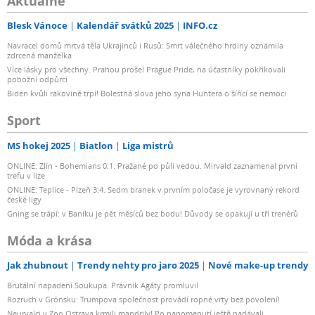
Aktuálně
Blesk Vánoce
Kalendář svátků 2025
INFO.cz
Navracel domů mrtvá těla Ukrajinců i Rusů: Smrt válečného hrdiny oznámila
zdrcená manželka
Více lásky pro všechny. Prahou prošel Prague Pride, na účastníky pokřikovali
pobožní odpůrci
Biden kvůli rakovině trpí! Bolestná slova jeho syna Huntera o šířící se nemoci
Sport
MS hokej 2025
Biatlon
Liga mistrů
ONLINE: Zlín - Bohemians 0:1. Pražané po půli vedou. Mirvald zaznamenal první
trefu v lize
ONLINE: Teplice - Plzeň 3:4. Sedm branek v prvním poločase je vyrovnaný rekord
české ligy
Gning se trápí: v Baníku je pět měsíců bez bodu! Důvody se opakují u tří trenérů
Móda a krása
Jak zhubnout
Trendy nehty pro jaro 2025
Nové make-up trendy
Brutální napadení Soukupa. Právník Agáty promluvil
Rozruch v Grónsku: Trumpova společnost provádí ropné vrty bez povolení!
Neurvalci v Zoo Ostrava krmili mandrily! Po napomenutí ještě nadávali