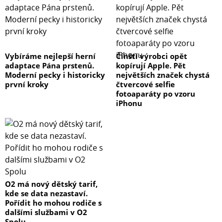
Vybíráme nejlepší herní
Čínští výrobci opět
adaptace Pána prstenů.
kopírují Apple. Pět
Moderní pecky i historicky
největších značek chystá
první kroky
čtvercové selfie
fotoaparáty po vzoru
iPhonu
O2 má nový dětský tarif,
kde se data nezastaví.
Pořídit ho mohou rodiče s
dalšími službami v O2
Spolu