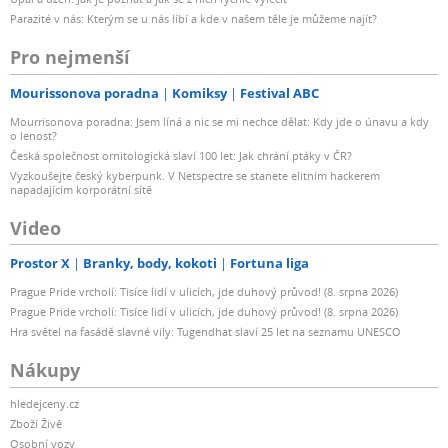
Parazité v nás: Kterým se u nás líbí a kde v našem těle je můžeme najít?
Pro nejmenší
Mourissonova poradna
Komiksy
Festival ABC
Mourrisonova poradna: Jsem líná a nic se mi nechce dělat: Kdy jde o únavu a kdy
o lenost?
Česká společnost ornitologická slaví 100 let: Jak chrání ptáky v ČR?
Vyzkoušejte český kyberpunk. V Netspectre se stanete elitním hackerem
napadajícím korporátní sítě
Video
Prostor X
Branky, body, kokoti
Fortuna liga
Prague Pride vrcholí: Tisíce lidí v ulicích, jde duhový průvod! (8. srpna 2026)
Prague Pride vrcholí: Tisíce lidí v ulicích, jde duhový průvod! (8. srpna 2026)
Hra světel na fasádě slavné vily: Tugendhat slaví 25 let na seznamu UNESCO
Nákupy
hledejceny.cz
Zboží Živě
Osobní vozy