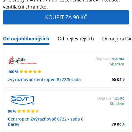
ventilační chránítko.
KOUPIT ZA 90 KČ
Od nejoblíbenějších
Od nejlevnějších
Od nejdražší
Doprava:
zdarma
Skladem
100 %
zvýrazňovač Centropen 8722/6 sada
90 Kč
Doprava:
135 Kč
Skladem
96 %
Centropen Zvýrazňovač 8722 - sada 6
barev
79 Kč