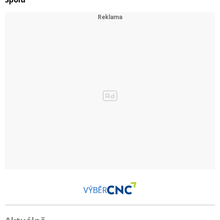
VÝBĚR