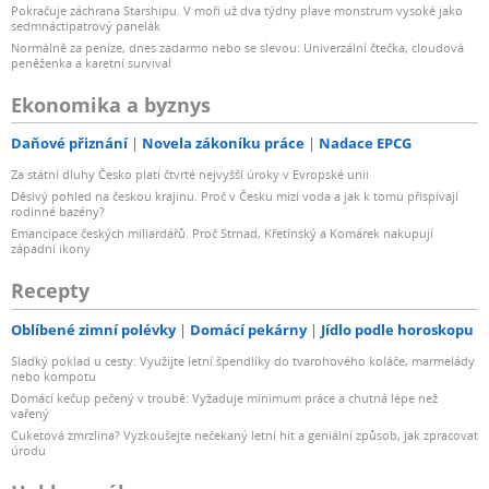
Pokračuje záchrana Starshipu. V moři už dva týdny plave monstrum vysoké jako
sedmnáctipatrový panelák
Normálně za peníze, dnes zadarmo nebo se slevou: Univerzální čtečka, cloudová
peněženka a karetní survival
Ekonomika a byznys
Daňové přiznání
Novela zákoníku práce
Nadace EPCG
Za státní dluhy Česko platí čtvrté nejvyšší úroky v Evropské unii
Děsivý pohled na českou krajinu. Proč v Česku mizí voda a jak k tomu přispívají
rodinné bazény?
Emancipace českých miliardářů. Proč Strnad, Křetínský a Komárek nakupují
západní ikony
Recepty
Oblíbené zimní polévky
Domácí pekárny
Jídlo podle horoskopu
Sladký poklad u cesty: Využijte letní špendlíky do tvarohového koláče, marmelády
nebo kompotu
Domácí kečup pečený v troubě: Vyžaduje minimum práce a chutná lépe než
vařený
Cuketová zmrzlina? Vyzkoušejte nečekaný letní hit a geniální způsob, jak zpracovat
úrodu