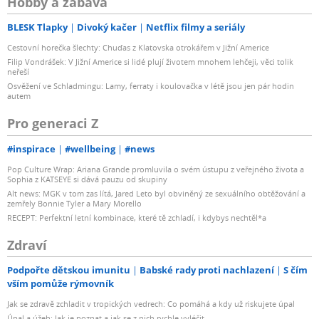
Hobby a zábava
BLESK Tlapky
Divoký kačer
Netflix filmy a seriály
Cestovní horečka šlechty: Chuďas z Klatovska otrokářem v Jižní Americe
Filip Vondrášek: V Jižní Americe si lidé plují životem mnohem lehčeji, věci tolik
neřeší
Osvěžení ve Schladmingu: Lamy, ferraty i koulovačka v létě jsou jen pár hodin
autem
Pro generaci Z
#inspirace
#wellbeing
#news
Pop Culture Wrap: Ariana Grande promluvila o svém ústupu z veřejného života a
Sophia z KATSEYE si dává pauzu od skupiny
Alt news: MGK v tom zas lítá, Jared Leto byl obviněný ze sexuálního obtěžování a
zemřely Bonnie Tyler a Mary Morello
RECEPT: Perfektní letní kombinace, které tě zchladí, i kdybys nechtěl*a
Zdraví
Podpořte dětskou imunitu
Babské rady proti nachlazení
S čím
vším pomůže rýmovník
Jak se zdravě zchladit v tropických vedrech: Co pomáhá a kdy už riskujete úpal
Úpal a úžeh: Jak je poznat a jak se z nich rychle vyléčit