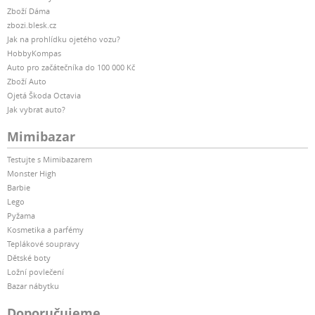
Zboží Dáma
zbozi.blesk.cz
Jak na prohlídku ojetého vozu?
HobbyKompas
Auto pro začátečníka do 100 000 Kč
Zboží Auto
Ojetá Škoda Octavia
Jak vybrat auto?
Mimibazar
Testujte s Mimibazarem
Monster High
Barbie
Lego
Pyžama
Kosmetika a parfémy
Teplákové soupravy
Dětské boty
Ložní povlečení
Bazar nábytku
Doporučujeme