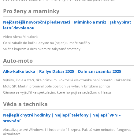
Pro ženy a maminky
Nejčastější novoroční předsevzetí
Miminko a mráz
Jak vybírat
letní dovolenou
video Alena Mihulová
Co si zabalit do kufru, abyste na (nejen) u moře zazářily...
Salát s koprem a dresinkem ze zakysané smetany
Auto-moto
Alko-kalkulačka
Rallye Dakar 2025
Dálniční známka 2025
Výhřev, čidla a stačí, říká průzkum. Pokročilá elektronika není prioritou zákazníků
MotoGP: Martin proměnil pole position ve výhru v britském sprintu
Câmara se vyjádřil ke spekulacím, které ho pojí se sedačkou u Haasu
Věda a technika
Nejlepší chytré hodinky
Nejlepší telefony
Nejlepší VPN –
srovnání
Aktualizujte své Windows 11 Insider do 11. srpna. Pak už vám nebudou fungovat
aktualizace