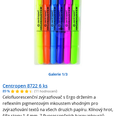
Galerie 1/3
Centropen 8722 6 ks
89 %
(11 hodnocení)
Celofluorescenční zvýrazňovač s Ergo držením a
reflexním pigmentovým inkoustem vhodným pro
zvýrazňování textů na všech druzích papíru. Klínový hrot,
šíře stopy 1-4 mm, 7 fluorescenčních barev inkoustů,