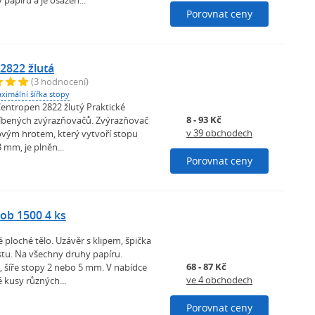
papíru a je osazen...
Porovnat ceny
2822 žlutá
(3 hodnocení)
ximální šířka stopy
entropen 2822 žlutý Praktické
8 - 93 Kč
íbených zvýrazňovačů. Zvýrazňovač
v 39 obchodech
novým hrotem, který vytvoří stopu
3 mm, je plněn...
Porovnat ceny
Job 1500 4 ks
 ploché tělo. Uzávěr s klipem, špička
stu. Na všechny druhy papíru.
68 - 87 Kč
, šíře stopy 2 nebo 5 mm. V nabídce
ve 4 obchodech
é kusy různých...
Porovnat ceny