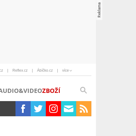
cz
Reflex.cz
Ábíčko.cz
více
AUDIO&VIDEO
ZBOŽÍ