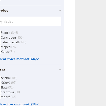
robce
Stabilo
(346)
Centropen
(155)
Faber Castell
(145)
Maped
(76)
Kores
(71)
brazit více možností (44)
rva
zelená
(103)
růžová
(99)
žlutá
(92)
oranžová
(80)
modré
(63)
brazit více možností (18)