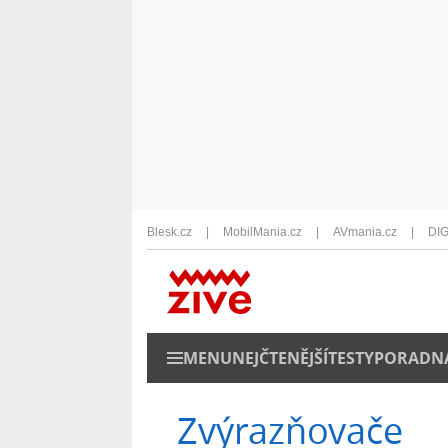
Blesk.cz
MobilMania.cz
AVmania.cz
DIG
MENU
NEJČTENĚJŠÍ
TESTY
PORADN
Zvýrazňovače