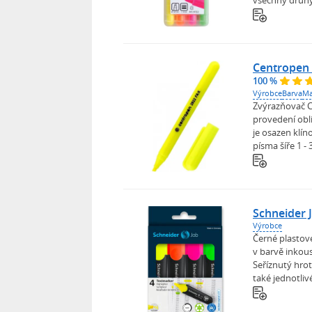
všechny druhy 
Centropen 
100 %
Výrobce
Barva
Ma
Zvýrazňovač C
provedení obl
je osazen klí
písma šíře 1 - 
Schneider 
Výrobce
Černé plastové
v barvě inkou
Seříznutý hrot
také jednotliv