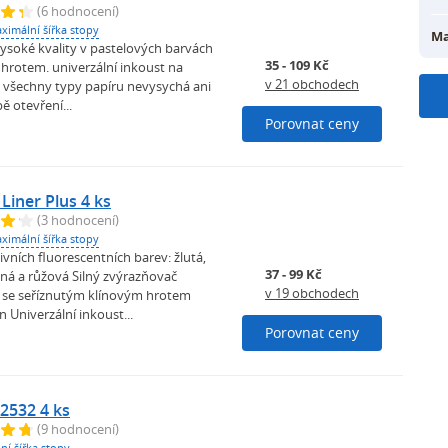
(6 hodnocení)
ximální šířka stopy
Ma
ysoké kvality v pastelových barvách
35 - 109 Kč
 hrotem. univerzální inkoust na
v 21 obchodech
o všechny typy papíru nevysychá ani
ě otevření...
Porovnat ceny
Liner Plus 4 ks
(3 hodnocení)
ximální šířka stopy
tivních fluorescentních barev: žlutá,
37 - 99 Kč
ená a růžová Silný zvýrazňovač
v 19 obchodech
y se seříznutým klínovým hrotem
n Univerzální inkoust...
Porovnat ceny
2532 4 ks
(9 hodnocení)
ní šířka stopy