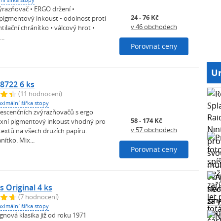
ýrazňovač • ERGO držení •
24 - 76 Kč
 pigmentový inkoust • odolnost proti
v 46 obchodech
tilační chránítko • válcový hrot •
..
Porovnat ceny
Ur
8722 6 ks
(11 hodnocení)
ximální šířka stopy
rescenčních zvýrazňovačů s ergo
58 - 174 Kč
exní pigmentový inkoust vhodný pro
v 57 obchodech
extů na všech druzích papíru.
nítko. Mix...
Porovnat ceny
s Original 4 ks
(7 hodnocení)
ximální šířka stopy
gnová klasika již od roku 1971