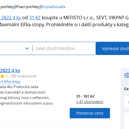
 potřeby
Psací potřeby
Zvýrazňovače
 2822 4 ks
od
31 Kč
koupíte u MEFISTO s.r.o., SEVT, VIKPAP 
imální šířka stopy. Prohlédněte si i další produkty v kateg
Vyhledat zbož
2822 4 ks
(30 hodnocení)
ní šířka stopy
ada 4ks Praktická sada
Ce
do kanceláří a domácností.
31 - 101 Kč
ají klínový hrot s reflexním,
v 47 obchodech
pigmentovým inkoustem a jsou
Porovnat ceny