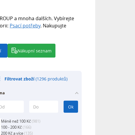
GROUP a mnoha dalších. Vybírejte
orii:
Psací potřeby
. Nakupujte
í
Nákupní seznam
Filtrovat zboží
(1296 produktů)
na
Ok
Méně než 100 Kč
(981)
100 - 200 Kč
(166)
200 Kč a více
(135)