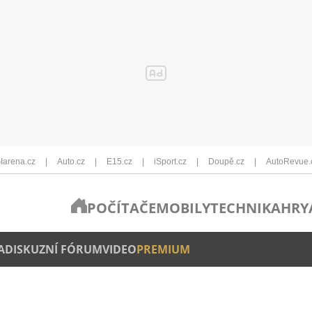
Iarena.cz
Auto.cz
E15.cz
iSport.cz
Doupě.cz
AutoRevue.
POČÍTAČE
MOBILY
TECHNIKA
HRY
A
DISKUZNÍ FÓRUM
VIDEO
PREMIUM