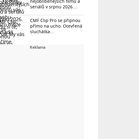
nejoblíbenějších filmů a
seriálů v srpnu 2026....
CMF Clip Pro se připnou
přímo na ucho. Otevřená
sluchátka...