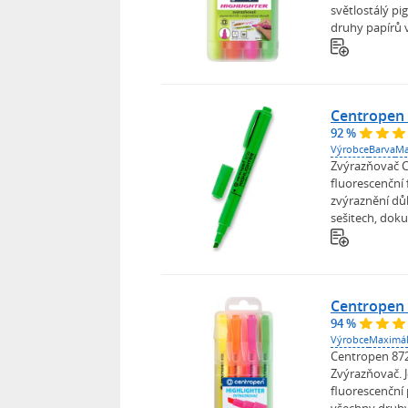
světlostálý p
druhy papírů v
Centropen 
92 %
Výrobce
Barva
Ma
Zvýrazňovač C
fluorescenční
zvýraznění důl
sešitech, dok
Centropen 
94 %
Výrobce
Maximál
Centropen 8722
Zvýrazňovač. 
fluorescenční