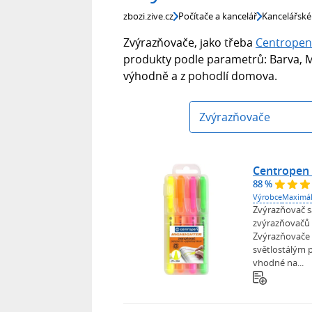
zbozi.zive.cz
Počítače a kancelář
Kancelářské
Zvýrazňovače, jako třeba
Centropen
produkty podle parametrů: Barva, Max
výhodně a z pohodlí domova.
Zvýrazňovače
Centropen 
88 %
Výrobce
Maximál
Zvýrazňovač s
zvýrazňovačů 
Zvýrazňovače m
světlostálým 
vhodné na...