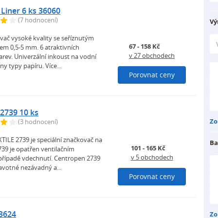
 Liner 6 ks 36060
(7 hodnocení)
Vý
vač vysoké kvality se seříznutým
67 - 158 Kč
em 0,5-5 mm. 6 atraktivních
v 27 obchodech
rev. Univerzální inkoust na vodní
ny typy papíru. Více...
Porovnat ceny
2739 10 ks
Zo
(3 hodnocení)
TILE 2739 je speciální značkovač na
Ba
101 - 165 Kč
2739 je opatřen ventilačním
v 5 obchodech
případě vdechnutí. Centropen 2739
avotné nezávadný a...
Porovnat ceny
 3624
Zo