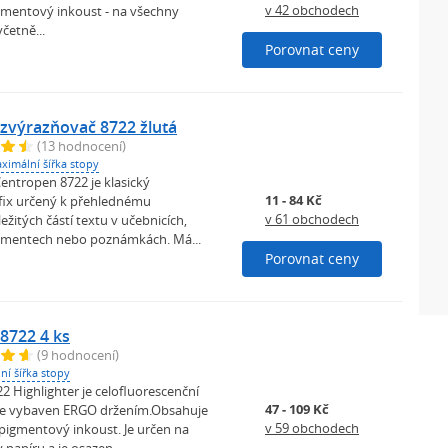
v 42 obchodech
igmentový inkoust - na všechny
četně...
Porovnat ceny
zvýrazňovač 8722 žlutá
(13 hodnocení)
ximální šířka stopy
entropen 8722 je klasický
11 - 84 Kč
 fix určený k přehlednému
v 61 obchodech
ežitých částí textu v učebnicích,
umentech nebo poznámkách. Má...
Porovnat ceny
8722 4 ks
(9 hodnocení)
ní šířka stopy
 Highlighter je celofluorescenční
47 - 109 Kč
Je vybaven ERGO držením.Obsahuje
v 59 obchodech
 pigmentový inkoust. Je určen na