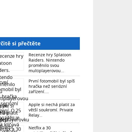
čitě si přečtěte
Recenze hry Splatoon
Raiders. Nintendo
proměnilo svou
multiplayerovou...
První fotomobil byl spíš
hračka než seriózní
zařízení....
Apple si nechá platit za
větší soukromí. Private
Relay...
Netflix a 30