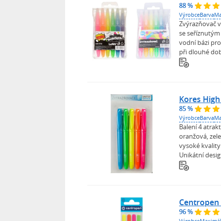
88 %
Výrobce
Barva
Ma
Zvýrazňovač v
se seříznutým
vodní bázi pr
při dlouhé dob
Kores High 
85 %
Výrobce
Barva
Ma
Balení 4 atrak
oranžová, zel
vysoké kvalit
Unikátní desig
Centropen 
96 %
Výrobce
Maximál