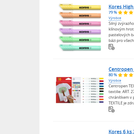
Kores High
79 %
Výrobce
Silný zvýrazňo
klínovým hrot
pastelových ba
bázi pro všech
Centropen 
80 %
Výrobce
Centropen TEX
textilie. ART. 
chránítkem v 
TEXTILE je zdr
Kores 6 ks