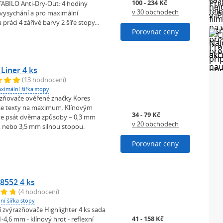
100 - 234 Kč
TABILO Anti-Dry-Out: 4 hodiny
v 30 obchodech
 vysychání a pro maximální
práci 4 zářivé barvy 2 šíře stopy...
Porovnat ceny
Liner 4 ks
(13 hodnocení)
ximální šířka stopy
zňovače ověřené značky Kores
še texty na maximum. Klínovým
34 - 79 Kč
e psát dvěma způsoby – 0,3 mm
v 20 obchodech
, nebo 3,5 mm silnou stopou.
Porovnat ceny
8552 4 ks
(4 hodnocení)
ní šířka stopy
 zvýrazňovače Highlighter 4 ks sada
41 - 158 Kč
,1-4,6 mm - klínový hrot - reflexní