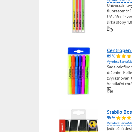
Univerzální zv
fluorescenční
UV záření • ven
šířka stopy 1,8.
Centropen 
89 %
Výrobce
Barva
Ma
Sada celofluo
držením. Refl
zvýrazňování t
Ventilační chrá
Stabilo Bos
95 %
Výrobce
Barva
Ma
Jedinečná desi