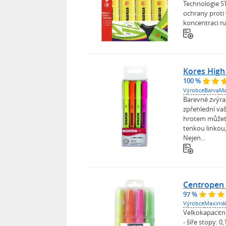
Technologie S
ochrany proti
koncentraci na 
Kores High 
100 %
Výrobce
Barva
Ma
Barevné zvýra
zpřehlední va
hrotem můžet
tenkou linkou
Nejen...
Centropen 
97 %
Výrobce
Maximál
Velkokapacitní
- šíře stopy: 0