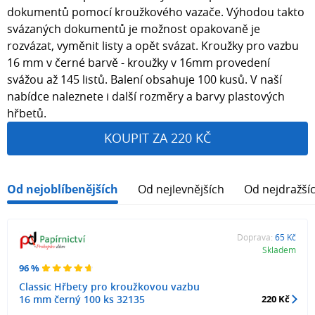
dokumentů pomocí kroužkového vazače. Výhodou takto
svázaných dokumentů je možnost opakovaně je
rozvázat, vyměnit listy a opět svázat. Kroužky pro vazbu
16 mm v černé barvě - kroužky v 16mm provedení
svážou až 145 listů. Balení obsahuje 100 kusů. V naší
nabídce naleznete i další rozměry a barvy plastových
hřbetů.
KOUPIT ZA 220 KČ
Od nejoblíbenějších
Od nejlevnějších
Od nejdražší
Doprava:
65 Kč
Skladem
96 %
Classic Hřbety pro kroužkovou vazbu
16 mm černý 100 ks 32135
220 Kč