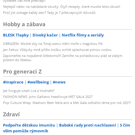
výsledek vás mile překvapí!
Nejlepší nálev na nakládané okurky: Čtyři recepty, které musíte letos zkusit!
Proč jíst cottage každý den? Tady je 7 překvapivých důvodů
Hobby a zábava
BLESK Tlapky
Divoký kačer
Netflix filmy a seriály
OBRAZEM: Modré slzy na Tchaj-wanu mění moře v magickou říši
Jan Faltus: Vždycky mně přišlo trošku zvrhlé splachovat pitnou vodou
Zapomeňte na rozpálené Středomoří! Zamiřte na pohádkovou pláž se zlatým
pískem do Walesu
Pro generaci Z
#inspirace
#wellbeing
#news
Jak funguje vztah Lva a Vodnáře?
FASHION NEWS: John Galliano headlinuje MET GALA 2027
Pop Culture Wrap: Madison Beer řekla ano a Met Gala odhalilo téma pro rok 2027!
Zdraví
Podpořte dětskou imunitu
Babské rady proti nachlazení
S čím
vším pomůže rýmovník