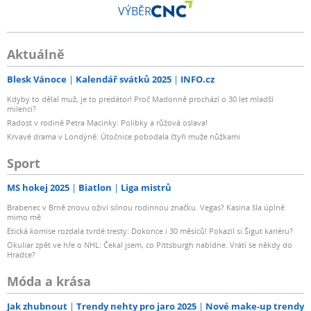
VÝBĚR
Aktuálně
Blesk Vánoce
Kalendář svátků 2025
INFO.cz
Kdyby to dělal muž, je to predátor! Proč Madonně prochází o 30 let mladší
milenci?
Radost v rodině Petra Macinky: Polibky a růžová oslava!
Krvavé drama v Londýně: Útočnice pobodala čtyři muže nůžkami
Sport
MS hokej 2025
Biatlon
Liga mistrů
Brabenec v Brně znovu oživí silnou rodinnou značku. Vegas? Kasina šla úplně
mimo mě
Etická komise rozdala tvrdé tresty: Dokonce i 30 měsíců! Pokazil si Šigut kariéru?
Okuliar zpět ve hře o NHL: Čekal jsem, co Pittsburgh nabídne. Vrátí se někdy do
Hradce?
Móda a krása
Jak zhubnout
Trendy nehty pro jaro 2025
Nové make-up trendy