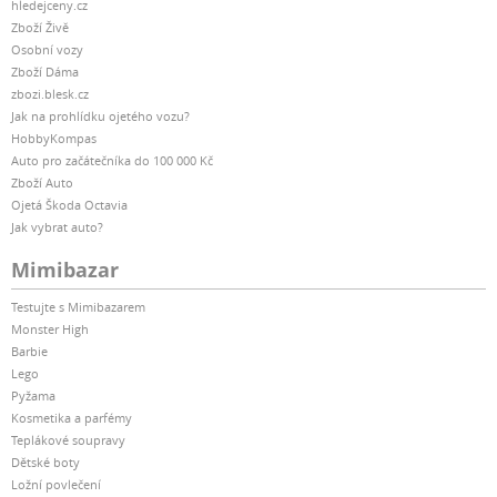
hledejceny.cz
Zboží Živě
Osobní vozy
Zboží Dáma
zbozi.blesk.cz
Jak na prohlídku ojetého vozu?
HobbyKompas
Auto pro začátečníka do 100 000 Kč
Zboží Auto
Ojetá Škoda Octavia
Jak vybrat auto?
Mimibazar
Testujte s Mimibazarem
Monster High
Barbie
Lego
Pyžama
Kosmetika a parfémy
Teplákové soupravy
Dětské boty
Ložní povlečení