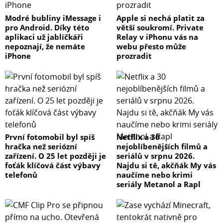
Modré bubliny iMessage i
Apple si nechá platit za
pro Android. Díky této
větší soukromí. Private
aplikaci už jablíčkáři
Relay v iPhonu vás na
nepoznají, že nemáte
webu přesto může
iPhone
prozradit
První fotomobil byl spíš
Netflix a 30
hračka než seriózní
nejoblíbenějších filmů a
zařízení. O 25 let později je
seriálů v srpnu 2026.
foťák klíčová část výbavy
Najdu si tě, akčňák My vás
telefonů
naučíme nebo krimi
seriály Metanol a Rapl