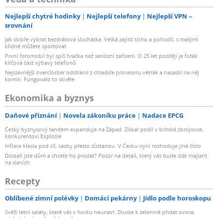
Nejlepší chytré hodinky
Nejlepší telefony
Nejlepší VPN –
srovnání
Jak dobře vybrat bezdrátová sluchátka. Velká zajistí ticho a pohodlí, s malými
klidně můžete sportovat
První fotomobil byl spíš hračka než seriózní zařízení. O 25 let později je foťák
klíčová část výbavy telefonů
Nejslavnější overclocker odstranil z chladiče procesoru větrák a nasadil na něj
komín. Fungovalo to skvěle
Ekonomika a byznys
Daňové přiznání
Novela zákoníku práce
Nadace EPCG
Český byznysový tandem expanduje na Západ. Získal podíl v britské zbrojovce,
konkurentovi Explosie
Inflace klesla pod cíl, sazby přesto zůstanou. V Česku nyní rozhoduje jiné číslo
Dostali jste dům a chcete ho prodat? Pozor na detail, který vás bude stát majlant
na daních
Recepty
Oblíbené zimní polévky
Domácí pekárny
Jídlo podle horoskopu
Svěží letní saláty, které vás v horku neunaví: Zkuste k zelenině přidat ovoce,