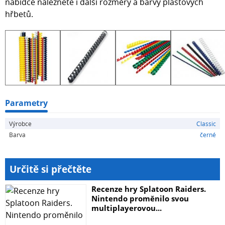
nabídce naleznete i další rozměry a barvy plastových
hřbetů.
Parametry
Výrobce
Classic
Barva
černé
Určitě si přečtěte
Recenze hry Splatoon Raiders.
Nintendo proměnilo svou
multiplayerovou...