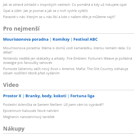
Jak se zdravě zchladit v tropických vedrech: Co pomáhá a kdy už riskujete úpal
Úpal a úžeh: Jak je poznat a jak se z nich rychle vyléčit
Parazité v nás: Kterým se u nás líbí a kde v našem těle je můžeme najít?
Pro nejmenší
Mourissonova poradna
Komiksy
Festival ABC
Mourrisonova poradna: Máma si domů vodí kamarádku, kterou nemám ráda. Co
dělat?
Nintendo nedělá jen skákačky a arkády. Fire Emblem: Fortune's Weave je pořádná
strategie pro fanoušky tahovek
Pomozte Salierimu začít nový život v Americe. Mafia: The Old Country odhaluje
obsah rozšíření těsně před vydáním
Video
Prostor X
Branky, body, kokoti
Fortuna liga
Poslední sklenička se Samem Neillem: Už jsem vám to vyprávěl?
Epicentrum Kalousek Nové nahrání
Meghanin narozeninový taneček
Nákupy