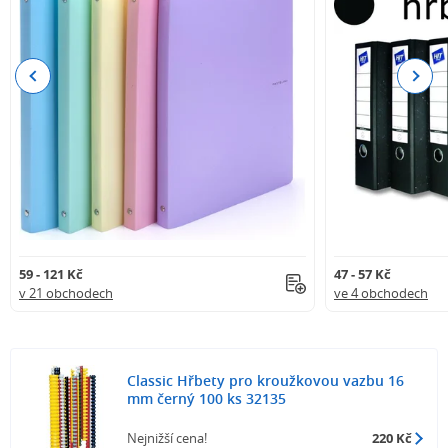
Previous
Next
59 - 121 Kč
47 - 57 Kč
v 21 obchodech
ve 4 obchodech
Classic Hřbety pro kroužkovou vazbu 16
mm černý 100 ks 32135
Nejnižší cena!
220 Kč