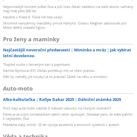
Nejpomalejší koncert světa! Dva a půl roku čekali nadšenci na další akord, varhany
mají hrát přes 600 let
Havárie v Praze 6: Tisíce lidí bez vody!
Skromné narozeniny manželky prince Harryho: Oslavu Meghan sabotovali psi!
Místo dárků ukázala figuru
Pro ženy a maminky
Nejčastější novoroční předsevzetí
Miminko a mráz
Jak vybírat
letní dovolenou
Thajské nudle s červeným kari a paprikami
Kamila Nývltová (37): Občas potřebuji mít ve všem pravdu...
Děti by neměly jíst houby! Je to pravda? Záleží na věku a množství
Auto-moto
Alko-kalkulačka
Rallye Dakar 2025
Dálniční známka 2025
Proč mají auta hrdlo nádrže či nabíjecí zásuvku na různých stranách?
Pérez je se svým comebackem zatím velmi spokojen. Dokázal jsem, že stále patřím
k nejlepším, říká
Hledáme zlatý ročník: 25 let vývoje asistentů a emisních systémů v autech
Věda a technika