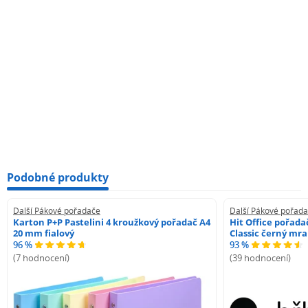
Podobné produkty
Další Pákové pořadače
Další Pákové pořad
Karton P+P Pastelini 4 kroužkový pořadač A4
Hit Office pořad
20 mm fialový
Classic černý mr
96 %
93 %
(7 hodnocení)
(39 hodnocení)