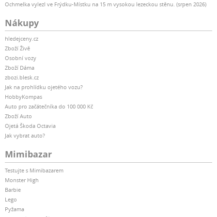
Ochmelka vylezl ve Frýdku-Místku na 15 m vysokou lezeckou stěnu. (srpen 2026)
Nákupy
hledejceny.cz
Zboží Živě
Osobní vozy
Zboží Dáma
zbozi.blesk.cz
Jak na prohlídku ojetého vozu?
HobbyKompas
Auto pro začátečníka do 100 000 Kč
Zboží Auto
Ojetá Škoda Octavia
Jak vybrat auto?
Mimibazar
Testujte s Mimibazarem
Monster High
Barbie
Lego
Pyžama