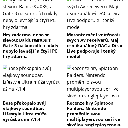
Hry zadarmo, nebo se
Marantz mění vnitřnosti
slevou: Baldur&#039;s
svých AV receiverů. Mají
Gate 3 na konzolích nikdy
osmikanálový DAC a Dirac
nebylo levnější a čtyři PC
Live podporuje i tenký
hry zdarma
model
Bose překopalo svůj
Recenze hry Splatoon
vlajkový soundbar.
Raiders. Nintendo
Lifestyle Ultra může
proměnilo svou
vyrůst až na 7.1.4
multiplayerovou sérii ve
skvělou singleplayerovku