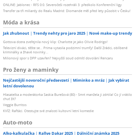
ONLINE: Jablonec - RFS 0:0. Severočeši rozehráli 3. předkolo Konferenční ligy
Transfer za tři miliardy do Realu Madrid: Diomande měl před lety působit v Česku!
Móda a krása
Jak zhubnout
Trendy nehty pro jaro 2025
Nové make-up trendy
Gottova dcera zveřejnila nový klip: Charlotte je jako Olivie Rodrigo!
Televizní diváci, těšte se... Prima vytasila podzimní trumfy! Další Zrádci, oblíbené
kriminálky a žhavé novinky...
Milionový spor s DPP uzavřen? Nejvyšší soud odmítl dovolání Rencaru
Pro ženy a maminky
Nejčastější novoroční předsevzetí
Miminko a mráz
Jak vybírat
letní dovolenou
Hlasatelka a moderátorka Saskia Burešová (80) - Smrt manžela ji zdrtila! Co jí vrátilo
chuť žít?
Veggie Burritos
KVÍZ: Rafťáci. Otestujte své znalosti kultovní letní komedie
Auto-moto
Alko-kalkulačka
Rallye Dakar 2025
Dálniční známka 2025