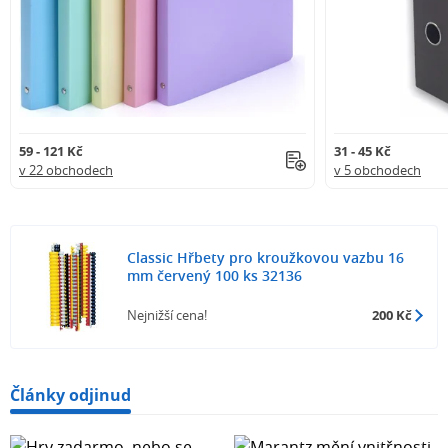
59 - 121 Kč
31 - 45 Kč
v 22 obchodech
v 5 obchodech
Classic Hřbety pro kroužkovou vazbu 16
mm červený 100 ks 32136
Nejnižší cena!
200 Kč
Články odjinud