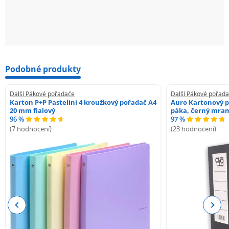
Podobné produkty
Další Pákové pořadače
Další Pákové pořad
Karton P+P Pastelini 4 kroužkový pořadač A4
Auro Kartonový p
20 mm fialový
páka, černý mra
96 %
97 %
(7 hodnocení)
(23 hodnocení)
Previous
Next