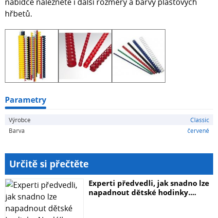
nabídce naleznete i další rozměry a barvy plastových
hřbetů.
Parametry
Výrobce
Classic
Barva
červené
Určitě si přečtěte
Experti předvedli, jak snadno lze
napadnout dětské hodinky....