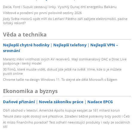
Dacia, Ford i Suzuki zastavují linky. Vyschlý Dunaj drtí energetiku Balkánu
Vítězové a poražení po první polovině sezóny 2026
Jízdy Světa motorů opět míří do Letňan! Pátého září zažijete elektromobil, padne
loňský rekord?
Věda a technika
Nejlepší chytré hodinky
Nejlepší telefony
Nejlepší VPN –
srovnání
Marantz mění vnitřnosti svých AV receiverů. Mají osmikanálový DAC a Dirac Live
podporuje i tenký model
30 filmů, které musíte vidět, dokud jste ještě na světě. Víme, kde si je můžete
pustit online
Chrome kašle na design Windows 11. To stejné ale dělá Microsoft s Edgem
Ekonomika a byznys
Daňové přiznání
Novela zákoníku práce
Nadace EPCG
Obří obchod v letectví. Americké Apollo kupuje easyJet za 161 miliard korun
Tekuté zlato opět dostojí své přezdívce. Zdražení běžné potraviny brzy pocítí i Češi
AI místo finančního poradce? Test odhalil neexistující produkty i rady ze sociálních
sítí