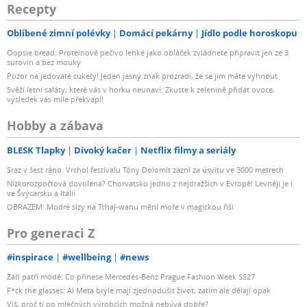
Recepty
Oblíbené zimní polévky
Domácí pekárny
Jídlo podle horoskopu
Oopsie bread: Proteinové pečivo lehké jako obláček zvládnete připravit jen ze 3
surovin a bez mouky
Pozor na jedovaté cukety! Jeden jasný znak prozradí, že se jim máte vyhnout
Svěží letní saláty, které vás v horku neunaví: Zkuste k zelenině přidat ovoce,
výsledek vás mile překvapí!
Hobby a zábava
BLESK Tlapky
Divoký kačer
Netflix filmy a seriály
Sraz v šest ráno. Vrchol festivalu Tóny Dolomit zazní za úsvitu ve 3000 metrech
Nízkorozpočtová dovolená? Chorvatsko jedno z nejdražších v Evropě! Levněji je i
ve Švýcarsku a Itálii
OBRAZEM: Modré slzy na Tchaj-wanu mění moře v magickou říši
Pro generaci Z
#inspirace
#wellbeing
#news
Září patří módě: Co přinese Mercedes-Benz Prague Fashion Week SS27
F*ck the glasses: AI Meta brýle mají zjednodušit život, zatím ale dělají opak
Víš, proč ti po mléčných výrobcích možná nebývá dobře?