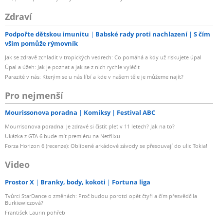
Zdraví
Podpořte dětskou imunitu
Babské rady proti nachlazení
S čím
vším pomůže rýmovník
Jak se zdravě zchladit v tropických vedrech: Co pomáhá a kdy už riskujete úpal
Úpal a úžeh: Jak je poznat a jak se z nich rychle vyléčit
Parazité v nás: Kterým se u nás líbí a kde v našem těle je můžeme najít?
Pro nejmenší
Mourissonova poradna
Komiksy
Festival ABC
Mourrisonova poradna: Je zdravé si čistit pleť v 11 letech? Jak na to?
Ukázka z GTA 6 bude mít premiéru na Netflixu
Forza Horizon 6 (recenze): Oblíbené arkádové závody se přesouvají do ulic Tokia!
Video
Prostor X
Branky, body, kokoti
Fortuna liga
Tvůrci StarDance o změnách: Proč budou porotci opět čtyři a čím přesvědčila
Burkiewiczová?
František Laurin pohřeb