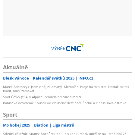
VÝBĚR
Aktuálně
Blesk Vánoce
Kalendář svátků 2025
INFO.cz
Marek Adamczyk: Jsem z něj zklamaný. Klempíř si hraje na ministra. Nestačí se tak
tvářit, musí zamakat
Smrt Češky (†14) v Alpách: Zemřela při túře s rodiči
Babišova dovolená: Kousek od oblíbené destinace Čechů a Onassisova ostrova
Sport
MS hokej 2025
Biatlon
Liga mistrů
Střední záložníci Sparty: Sochůrek bojuje s konkurencí, udrží se na Letné Hollý?