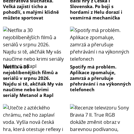
bezdrátová sluchátka.
další hry z Česka i
Velká zajistí ticho a
Slovenska. Po boji s
pohodlí, s malými klidně
hordami z Helu dorazí i
můžete sportovat
vesmírná mechanička
Netflix a 30
Spotify má problém.
nejoblíbenějších filmů a
Aplikace zpomaluje,
seriálů v srpnu 2026.
zamrzá a přerušuje
Najdu si tě, akčňák My vás
přehrávání i na výkonných
naučíme nebo krimi
telefonech
seriály Metanol a Rapl