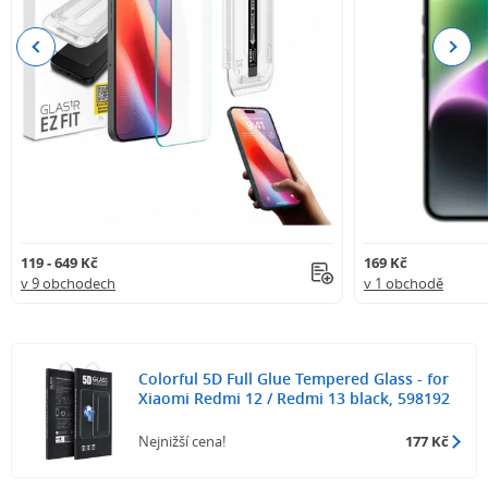
Previous
Next
119 - 649 Kč
169 Kč
v 9 obchodech
v 1 obchodě
Colorful 5D Full Glue Tempered Glass - for
Xiaomi Redmi 12 / Redmi 13 black, 598192
Nejnižší cena!
177 Kč