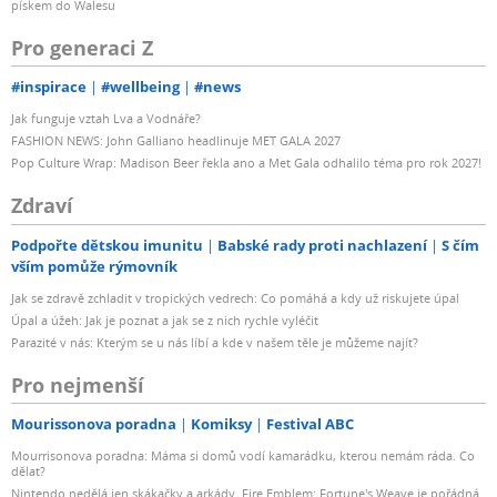
pískem do Walesu
Pro generaci Z
#inspirace
#wellbeing
#news
Jak funguje vztah Lva a Vodnáře?
FASHION NEWS: John Galliano headlinuje MET GALA 2027
Pop Culture Wrap: Madison Beer řekla ano a Met Gala odhalilo téma pro rok 2027!
Zdraví
Podpořte dětskou imunitu
Babské rady proti nachlazení
S čím
vším pomůže rýmovník
Jak se zdravě zchladit v tropických vedrech: Co pomáhá a kdy už riskujete úpal
Úpal a úžeh: Jak je poznat a jak se z nich rychle vyléčit
Parazité v nás: Kterým se u nás líbí a kde v našem těle je můžeme najít?
Pro nejmenší
Mourissonova poradna
Komiksy
Festival ABC
Mourrisonova poradna: Máma si domů vodí kamarádku, kterou nemám ráda. Co
dělat?
Nintendo nedělá jen skákačky a arkády. Fire Emblem: Fortune's Weave je pořádná