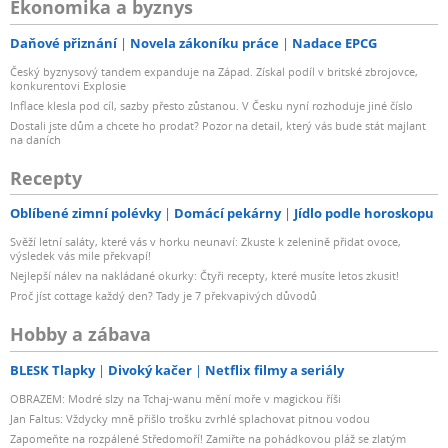
Ekonomika a byznys
Daňové přiznání
Novela zákoníku práce
Nadace EPCG
Český byznysový tandem expanduje na Západ. Získal podíl v britské zbrojovce,
konkurentovi Explosie
Inflace klesla pod cíl, sazby přesto zůstanou. V Česku nyní rozhoduje jiné číslo
Dostali jste dům a chcete ho prodat? Pozor na detail, který vás bude stát majlant
na daních
Recepty
Oblíbené zimní polévky
Domácí pekárny
Jídlo podle horoskopu
Svěží letní saláty, které vás v horku neunaví: Zkuste k zelenině přidat ovoce,
výsledek vás mile překvapí!
Nejlepší nálev na nakládané okurky: Čtyři recepty, které musíte letos zkusit!
Proč jíst cottage každý den? Tady je 7 překvapivých důvodů
Hobby a zábava
BLESK Tlapky
Divoký kačer
Netflix filmy a seriály
OBRAZEM: Modré slzy na Tchaj-wanu mění moře v magickou říši
Jan Faltus: Vždycky mně přišlo trošku zvrhlé splachovat pitnou vodou
Zapomeňte na rozpálené Středomoří! Zamiřte na pohádkovou pláž se zlatým