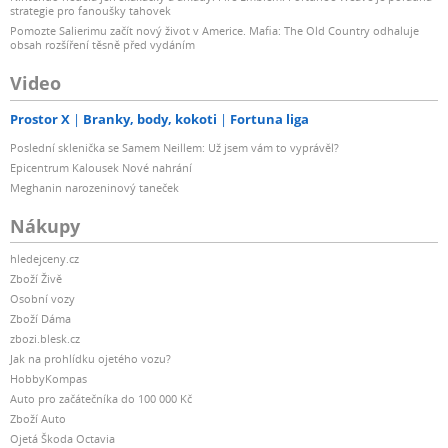
strategie pro fanoušky tahovek
Pomozte Salierimu začít nový život v Americe. Mafia: The Old Country odhaluje
obsah rozšíření těsně před vydáním
Video
Prostor X
Branky, body, kokoti
Fortuna liga
Poslední sklenička se Samem Neillem: Už jsem vám to vyprávěl?
Epicentrum Kalousek Nové nahrání
Meghanin narozeninový taneček
Nákupy
hledejceny.cz
Zboží Živě
Osobní vozy
Zboží Dáma
zbozi.blesk.cz
Jak na prohlídku ojetého vozu?
HobbyKompas
Auto pro začátečníka do 100 000 Kč
Zboží Auto
Ojetá Škoda Octavia