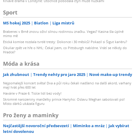
Krvavé drama v Londýně: Útočnice pobodala čtyři muže nůžkami
Sport
MS hokej 2025
Biatlon
Liga mistrů
Brabenec v Brně znovu oživí silnou rodinnou značku. Vegas? Kasina šla úplně
mimo mě
Etická komise rozdala tvrdé tresty: Dokonce i 30 měsíců! Pokazil si Šigut kariéru?
Okuliar zpět ve hře o NHL: Čekal jsem, co Pittsburgh nabídne. Vrátí se někdy do
Hradce?
Móda a krása
Jak zhubnout
Trendy nehty pro jaro 2025
Nové make-up trendy
Nejpomalejší koncert světa! Dva a půl roku čekali nadšenci na další akord, varhany
mají hrát přes 600 let
Havárie v Praze 6: Tisíce lidí bez vody!
Skromné narozeniny manželky prince Harryho: Oslavu Meghan sabotovali psi!
Místo dárků ukázala figuru
Pro ženy a maminky
Nejčastější novoroční předsevzetí
Miminko a mráz
Jak vybírat
letní dovolenou