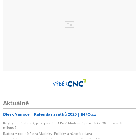
VÝBĚR
Aktuálně
Blesk Vánoce
Kalendář svátků 2025
INFO.cz
Kdyby to dělal muž, je to predátor! Proč Madonně prochází o 30 let mladší
milenci?
Radost v rodině Petra Macinky: Polibky a růžová oslava!