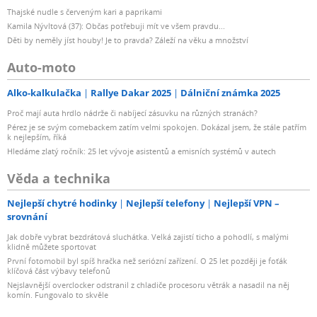
Thajské nudle s červeným kari a paprikami
Kamila Nývltová (37): Občas potřebuji mít ve všem pravdu...
Děti by neměly jíst houby! Je to pravda? Záleží na věku a množství
Auto-moto
Alko-kalkulačka
Rallye Dakar 2025
Dálniční známka 2025
Proč mají auta hrdlo nádrže či nabíjecí zásuvku na různých stranách?
Pérez je se svým comebackem zatím velmi spokojen. Dokázal jsem, že stále patřím
k nejlepším, říká
Hledáme zlatý ročník: 25 let vývoje asistentů a emisních systémů v autech
Věda a technika
Nejlepší chytré hodinky
Nejlepší telefony
Nejlepší VPN –
srovnání
Jak dobře vybrat bezdrátová sluchátka. Velká zajistí ticho a pohodlí, s malými
klidně můžete sportovat
První fotomobil byl spíš hračka než seriózní zařízení. O 25 let později je foťák
klíčová část výbavy telefonů
Nejslavnější overclocker odstranil z chladiče procesoru větrák a nasadil na něj
komín. Fungovalo to skvěle