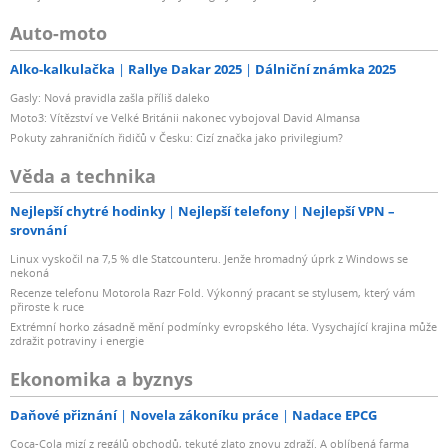
Auto-moto
Alko-kalkulačka
Rallye Dakar 2025
Dálniční známka 2025
Gasly: Nová pravidla zašla příliš daleko
Moto3: Vítězství ve Velké Británii nakonec vybojoval David Almansa
Pokuty zahraničních řidičů v Česku: Cizí značka jako privilegium?
Věda a technika
Nejlepší chytré hodinky
Nejlepší telefony
Nejlepší VPN –
srovnání
Linux vyskočil na 7,5 % dle Statcounteru. Jenže hromadný úprk z Windows se
nekoná
Recenze telefonu Motorola Razr Fold. Výkonný pracant se stylusem, který vám
přiroste k ruce
Extrémní horko zásadně mění podmínky evropského léta. Vysychající krajina může
zdražit potraviny i energie
Ekonomika a byznys
Daňové přiznání
Novela zákoníku práce
Nadace EPCG
Coca-Cola mizí z regálů obchodů, tekuté zlato znovu zdraží. A oblíbená farma