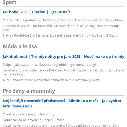
Sport
MS hokej 2025
Biatlon
Liga mistrů
ONLINE: Baník prohrává v Hradci a jde do deseti! Dvě červené za poločas v Jablonci
Sparťané si vyslechli od fanoušků. Zasloužený kouř, líčil Zelený. Experta nezaujal
Kuol
Slavia - Pardubice 2:1. Sešívaná jízda pokračuje, třetí výhru v řadě zařídil Chytil
Móda a krása
Jak zhubnout
Trendy nehty pro jaro 2025
Nové make-up trendy
Tulipán jako vzpomínka: Zapomenutý příběh významné rodiny!
Seriál zrušili, pro posluchače se Kolo času točí dál. Vypráví fantastickou ságu, která
nemá obdoby!
Alice Bendová po nevyhnutelné demolici: Takhle roste nový dům!
Pro ženy a maminky
Nejčastější novoroční předsevzetí
Miminko a mráz
Jak vybírat
letní dovolenou
Okurkový salát s novými brambory
Dobrý základ na dovolenou nejen u moře...
Vracejí se vám doma dokola rýmy a angíny? Chyba může být v zubním kartáčku