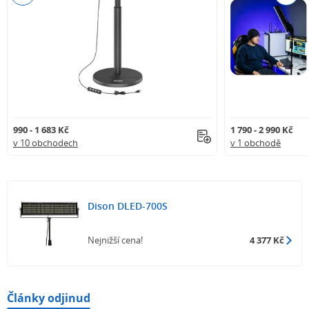
990 - 1 683 Kč
1 790 - 2 990 Kč
v 10 obchodech
v 1 obchodě
Dison DLED-700S
Nejnižší cena!
4 377 Kč
Články odjinud