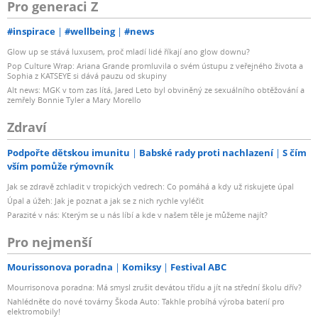
Pro generaci Z
#inspirace
#wellbeing
#news
Glow up se stává luxusem, proč mladí lidé říkají ano glow downu?
Pop Culture Wrap: Ariana Grande promluvila o svém ústupu z veřejného života a
Sophia z KATSEYE si dává pauzu od skupiny
Alt news: MGK v tom zas lítá, Jared Leto byl obviněný ze sexuálního obtěžování a
zemřely Bonnie Tyler a Mary Morello
Zdraví
Podpořte dětskou imunitu
Babské rady proti nachlazení
S čím
vším pomůže rýmovník
Jak se zdravě zchladit v tropických vedrech: Co pomáhá a kdy už riskujete úpal
Úpal a úžeh: Jak je poznat a jak se z nich rychle vyléčit
Parazité v nás: Kterým se u nás líbí a kde v našem těle je můžeme najít?
Pro nejmenší
Mourissonova poradna
Komiksy
Festival ABC
Mourrisonova poradna: Má smysl zrušit devátou třídu a jít na střední školu dřív?
Nahlédněte do nové továrny Škoda Auto: Takhle probíhá výroba baterií pro
elektromobily!