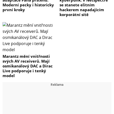
adaptace Pána prstenů.
kyberpunk. V Netspectre
Moderní pecky i historicky
se stanete elitním
první kroky
hackerem napadajícím
korporátní sítě
Marantz mění vnitřnosti
svých AV receiverů. Mají
osmikanálový DAC a Dirac
Live podporuje i tenký
model