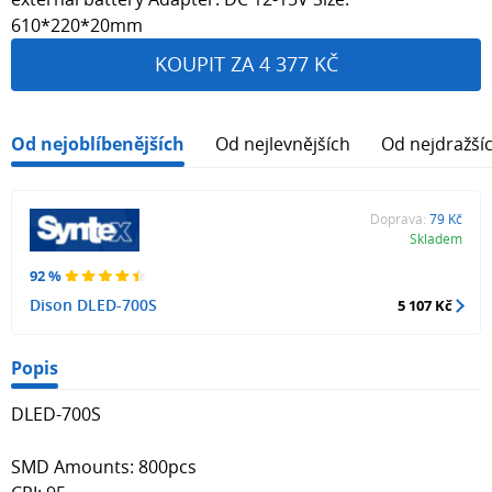
610*220*20mm
KOUPIT ZA 4 377 KČ
Od nejoblíbenějších
Od nejlevnějších
Od nejdražší
Doprava:
79 Kč
Skladem
92 %
Dison DLED-700S
5 107 Kč
Popis
DLED-700S
SMD Amounts: 800pcs