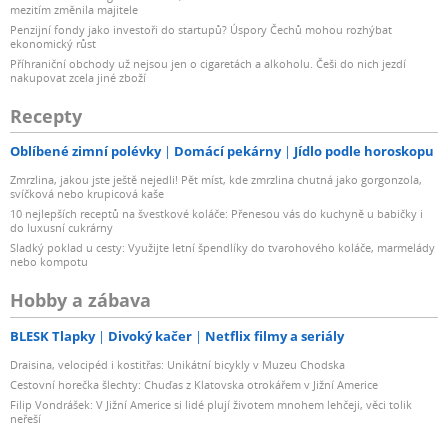
mezitím změnila majitele
Penzijní fondy jako investoři do startupů? Úspory Čechů mohou rozhýbat
ekonomický růst
Příhraniční obchody už nejsou jen o cigaretách a alkoholu. Češi do nich jezdí
nakupovat zcela jiné zboží
Recepty
Oblíbené zimní polévky
Domácí pekárny
Jídlo podle horoskopu
Zmrzlina, jakou jste ještě nejedli! Pět míst, kde zmrzlina chutná jako gorgonzola,
svíčková nebo krupicová kaše
10 nejlepších receptů na švestkové koláče: Přenesou vás do kuchyně u babičky i
do luxusní cukrárny
Sladký poklad u cesty: Využijte letní špendlíky do tvarohového koláče, marmelády
nebo kompotu
Hobby a zábava
BLESK Tlapky
Divoký kačer
Netflix filmy a seriály
Draisina, velocipéd i kostitřas: Unikátní bicykly v Muzeu Chodska
Cestovní horečka šlechty: Chuďas z Klatovska otrokářem v Jižní Americe
Filip Vondrášek: V Jižní Americe si lidé plují životem mnohem lehčeji, věci tolik
neřeší