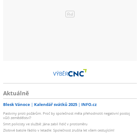
VÝBĚR
Aktuálně
Blesk Vánoce
Kalendář svátků 2025
INFO.cz
Pastviny proti požárům. Proč by společnost měla přehodnotit negativní postoj
vůči zemědělství?
Smrt policisty ve službě: Jána zabil řidič v protisměru
Zlobivé batole řádilo v letadle: Společnost zrušila let všem cestujícím!