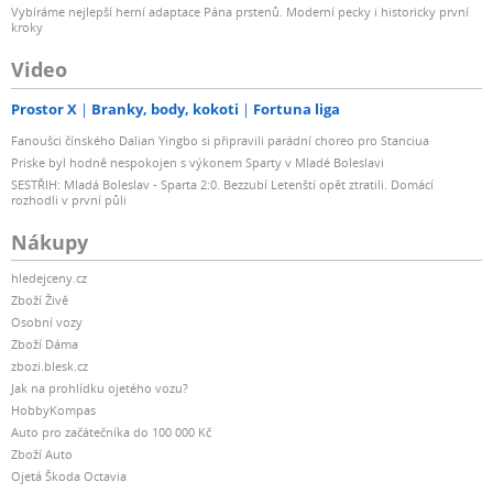
Vybíráme nejlepší herní adaptace Pána prstenů. Moderní pecky i historicky první
kroky
Video
Prostor X
Branky, body, kokoti
Fortuna liga
Fanoušci čínského Dalian Yingbo si připravili parádní choreo pro Stanciua
Priske byl hodně nespokojen s výkonem Sparty v Mladé Boleslavi
SESTŘIH: Mladá Boleslav - Sparta 2:0. Bezzubí Letenští opět ztratili. Domácí
rozhodli v první půli
Nákupy
hledejceny.cz
Zboží Živě
Osobní vozy
Zboží Dáma
zbozi.blesk.cz
Jak na prohlídku ojetého vozu?
HobbyKompas
Auto pro začátečníka do 100 000 Kč
Zboží Auto
Ojetá Škoda Octavia