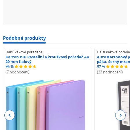
Podobné produkty
Další Pákové pořadače
Další Pákové pořad
Karton P+P Pastelini 4 kroužkový pořadač A4
Auro Kartonový p
20 mm fialový
páka, černý mra
96 %
97 %
(7 hodnocení)
(23 hodnocení)
Previous
Next