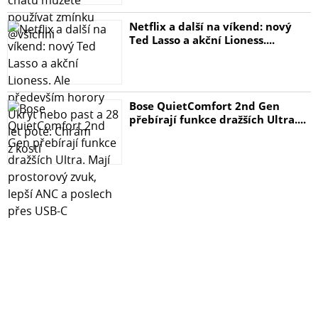
se sídlem v Prostějově.
Netflix a další na víkend: nový
Ted Lasso a akční Lioness....
Bose QuietComfort 2nd Gen
přebírají funkce dražších Ultra....