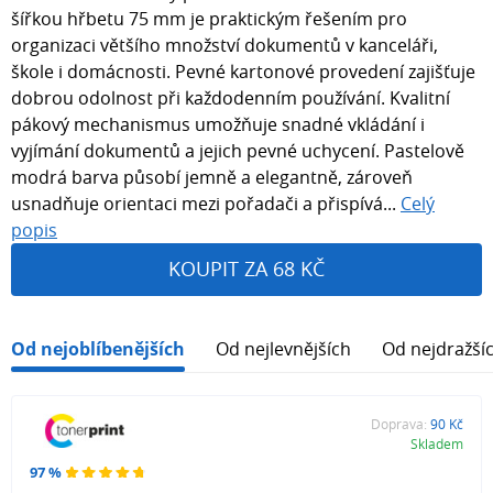
šířkou hřbetu 75 mm je praktickým řešením pro
organizaci většího množství dokumentů v kanceláři,
škole i domácnosti. Pevné kartonové provedení zajišťuje
dobrou odolnost při každodenním používání. Kvalitní
pákový mechanismus umožňuje snadné vkládání i
vyjímání dokumentů a jejich pevné uchycení. Pastelově
modrá barva působí jemně a elegantně, zároveň
usnadňuje orientaci mezi pořadači a přispívá...
Celý
popis
KOUPIT ZA 68 KČ
Od nejoblíbenějších
Od nejlevnějších
Od nejdražší
Doprava:
90 Kč
Skladem
97 %