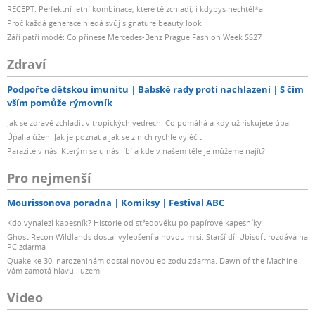
RECEPT: Perfektní letní kombinace, které tě zchladí, i kdybys nechtěl*a
Proč každá generace hledá svůj signature beauty look
Září patří módě: Co přinese Mercedes-Benz Prague Fashion Week SS27
Zdraví
Podpořte dětskou imunitu
Babské rady proti nachlazení
S čím
vším pomůže rýmovník
Jak se zdravě zchladit v tropických vedrech: Co pomáhá a kdy už riskujete úpal
Úpal a úžeh: Jak je poznat a jak se z nich rychle vyléčit
Parazité v nás: Kterým se u nás líbí a kde v našem těle je můžeme najít?
Pro nejmenší
Mourissonova poradna
Komiksy
Festival ABC
Kdo vynalezl kapesník? Historie od středověku po papírové kapesníky
Ghost Recon Wildlands dostal vylepšení a novou misi. Starší díl Ubisoft rozdává na
PC zdarma
Quake ke 30. narozeninám dostal novou epizodu zdarma. Dawn of the Machine
vám zamotá hlavu iluzemi
Video