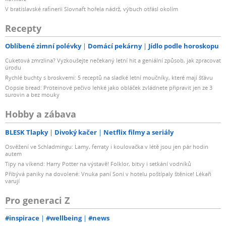
V bratislavské rafinerii Slovnaft hořela nádrž, výbuch otřásl okolím
Recepty
Oblíbené zimní polévky
Domácí pekárny
Jídlo podle horoskopu
Cuketová zmrzlina? Vyzkoušejte nečekaný letní hit a geniální způsob, jak zpracovat
úrodu
Rychlé buchty s broskvemi: 5 receptů na sladké letní moučníky, které mají šťávu
Oopsie bread: Proteinové pečivo lehké jako obláček zvládnete připravit jen ze 3
surovin a bez mouky
Hobby a zábava
BLESK Tlapky
Divoký kačer
Netflix filmy a seriály
Osvěžení ve Schladmingu: Lamy, ferraty i koulovačka v létě jsou jen pár hodin
autem
Tipy na víkend: Harry Potter na výstavě! Folklor, bitvy i setkání vodníků
Přibývá paniky na dovolené: Vnuka paní Soni v hotelu poštípaly štěnice! Lékaři
varují
Pro generaci Z
#inspirace
#wellbeing
#news