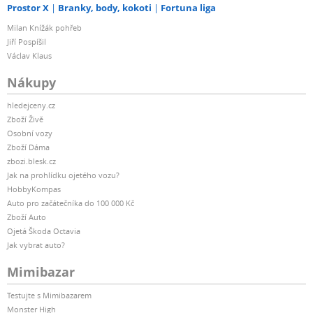
Prostor X
Branky, body, kokoti
Fortuna liga
Milan Knížák pohřeb
Jiří Pospíšil
Václav Klaus
Nákupy
hledejceny.cz
Zboží Živě
Osobní vozy
Zboží Dáma
zbozi.blesk.cz
Jak na prohlídku ojetého vozu?
HobbyKompas
Auto pro začátečníka do 100 000 Kč
Zboží Auto
Ojetá Škoda Octavia
Jak vybrat auto?
Mimibazar
Testujte s Mimibazarem
Monster High