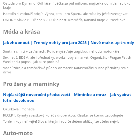
Ostuda pro Dynamo. Odhlášení béčka za půl milionu, majitelka odmítla nabídku
kraje
Haraslín si zaslouží odejít. Výhra je to i pro Spartu, ale měla by ještě zareagovat
ONLINE: Slavia B - Třinec 3:2. Dukla hostí Kroměříž, Karviná hraje v Prostějově
Móda a krása
Jak zhubnout
Trendy nehty pro jaro 2025
Nové make-up trendy
Smrt na silnici v Letňanech: Policie vyšetřuje tragickou nehodu motorkáře
Sex, fetiš, BDSM, ale i přednášky, workshopy a market. Organizátor Prague Fetish
Weekendu popsal, jak akce probíhá
Vodní zdroje a zemědělská půda v ohrožení: Katastrofální sucha přicházejí stále
dříve
Pro ženy a maminky
Nejčastější novoroční předsevzetí
Miminko a mráz
Jak vybírat
letní dovolenou
Okurková limonáda
RECEPT: Kynutý švestkový koláč s drobenkou. Klasika, se kterou zabodujete
Tohle nikdy neříkejte! Slova, kterými rodiče dětem ubližují ze všeho nejvíc
Auto-moto