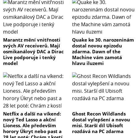
Marantz mění vnitřnosti
Quake ke 30. narozeninám
svých AV receiverů. Mají
dostal novou epizodu
osmikanálový DAC a Dirac
zdarma. Dawn of the
Live podporuje i tenký
Machine vám zamotá
model
hlavu iluzemi
Netflix a další na víkend:
Ghost Recon Wildlands
nový Ted Lasso a akční
dostal vylepšení a novou
Lioness. Ale především
misi. Starší díl Ubisoft
horory Úkryt nebo past a
rozdává na PC zdarma
28 let poté: Chrám z kostí