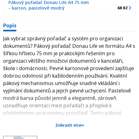
Pákový pořadač Donau Life A4 75 mm
– karton, pastelově modrý
68 Kč
Popis
Jak vybrat správný pořadač a systém pro organizaci
dokumentů? Pákový pořadač Donau Life ve formátu A4 s
šířkou hřbetu 75 mm je praktickým řešením pro
organizaci většího množství dokumentů v kanceláři,
škole i domácnosti. Pevné kartonové provedení zajišťuje
dobrou odolnost při každodenním používání. Kvalitní
pákový mechanismus umožňuje snadné vkládání i
vyjímání dokumentů a jejich pevné uchycení. Pastelově
modrá barva působí jemně a elegantně, zároveň
usnadňuje orientaci mezi pořadači a přispívá k
přehlednému pracovnímu prostředí. Tento pákový
pořadač je ideální volbou pro všechny, kteří hledají
Zobrazit více
pořadač A4, šanon 75 mm, kancelářský pořadač nebo
praktické řešení pro archivaci dokumentů. Přehledná