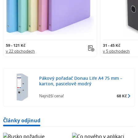
59 - 121 Kč
31 - 45 Kč
v 22 obchodech
v 5 obchodech
Pákový pořadač Donau Life A4 75 mm –
karton, pastelově modrý
Nejnižší cena!
68 Kč
Články odjinud