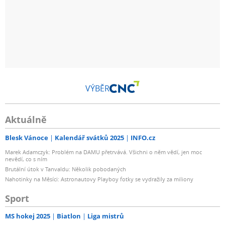
VÝBĚR
Aktuálně
Blesk Vánoce
Kalendář svátků 2025
INFO.cz
Marek Adamczyk: Problém na DAMU přetrvává. Všichni o něm vědí, jen moc
nevědí, co s ním
Brutální útok v Tanvaldu: Několik pobodaných
Nahotinky na Měsíci: Astronautovy Playboy fotky se vydražily za miliony
Sport
MS hokej 2025
Biatlon
Liga mistrů