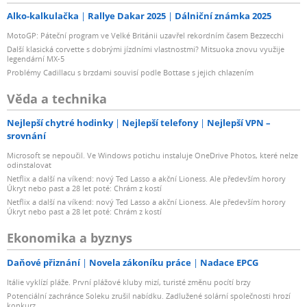
Alko-kalkulačka
Rallye Dakar 2025
Dálniční známka 2025
MotoGP: Páteční program ve Velké Británii uzavřel rekordním časem Bezzecchi
Další klasická corvette s dobrými jízdními vlastnostmi? Mitsuoka znovu využije
legendární MX-5
Problémy Cadillacu s brzdami souvisí podle Bottase s jejich chlazením
Věda a technika
Nejlepší chytré hodinky
Nejlepší telefony
Nejlepší VPN –
srovnání
Microsoft se nepoučil. Ve Windows potichu instaluje OneDrive Photos, které nelze
odinstalovat
Netflix a další na víkend: nový Ted Lasso a akční Lioness. Ale především horory
Úkryt nebo past a 28 let poté: Chrám z kostí
Netflix a další na víkend: nový Ted Lasso a akční Lioness. Ale především horory
Úkryt nebo past a 28 let poté: Chrám z kostí
Ekonomika a byznys
Daňové přiznání
Novela zákoníku práce
Nadace EPCG
Itálie vyklízí pláže. První plážové kluby mizí, turisté změnu pocítí brzy
Potenciální zachránce Soleku zrušil nabídku. Zadlužené solární společnosti hrozí
konkurz