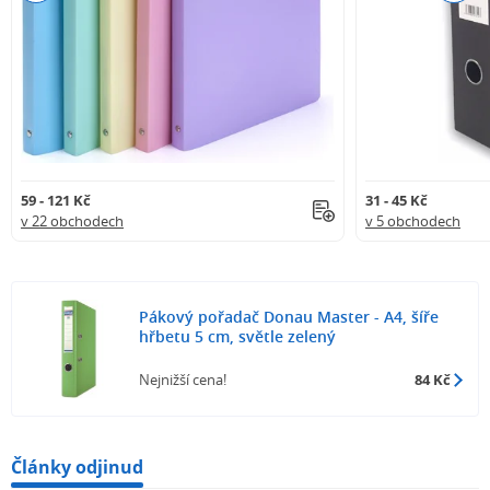
59 - 121 Kč
31 - 45 Kč
v 22 obchodech
v 5 obchodech
Pákový pořadač Donau Master - A4, šíře
hřbetu 5 cm, světle zelený
Nejnižší cena!
84 Kč
Články odjinud