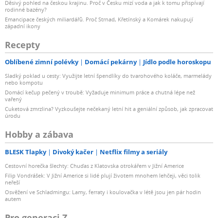
Děsivý pohled na českou krajinu. Proč v Česku mizí voda a jak k tomu přispívají
rodinné bazény?
Emancipace českých miliardářů. Proč Strnad, Křetínský a Komárek nakupují
západní ikony
Recepty
Oblíbené zimní polévky
Domácí pekárny
Jídlo podle horoskopu
Sladký poklad u cesty: Využijte letní špendlíky do tvarohového koláče, marmelády
nebo kompotu
Domácí kečup pečený v troubě: Vyžaduje minimum práce a chutná lépe než
vařený
Cuketová zmrzlina? Vyzkoušejte nečekaný letní hit a geniální způsob, jak zpracovat
úrodu
Hobby a zábava
BLESK Tlapky
Divoký kačer
Netflix filmy a seriály
Cestovní horečka šlechty: Chuďas z Klatovska otrokářem v Jižní Americe
Filip Vondrášek: V Jižní Americe si lidé plují životem mnohem lehčeji, věci tolik
neřeší
Osvěžení ve Schladmingu: Lamy, ferraty i koulovačka v létě jsou jen pár hodin
autem
Pro generaci Z