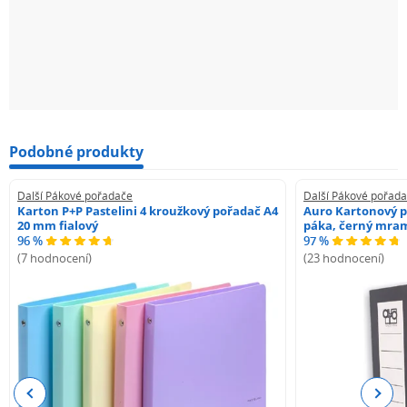
Podobné produkty
Další Pákové pořadače
Další Pákové pořad
Karton P+P Pastelini 4 kroužkový pořadač A4
Auro Kartonový p
20 mm fialový
páka, černý mra
96 %
97 %
(7 hodnocení)
(23 hodnocení)
Previous
Next