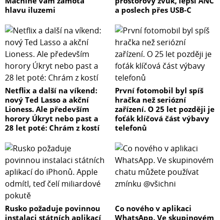
Machine vám zamotá
prostorový zvuk, lepší ANC
hlavu iluzemi
a poslech přes USB-C
Netflix a další na víkend:
První fotomobil byl spíš
nový Ted Lasso a akční
hračka než seriózní
Lioness. Ale především
zařízení. O 25 let později je
horory Úkryt nebo past a
foťák klíčová část výbavy
28 let poté: Chrám z kostí
telefonů
Rusko požaduje povinnou
Co nového v aplikaci
instalaci státních aplikací
WhatsApp. Ve skupinovém