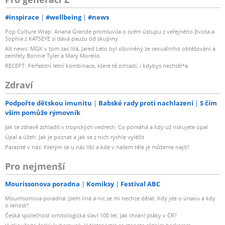
#inspirace
#wellbeing
#news
Pop Culture Wrap: Ariana Grande promluvila o svém ústupu z veřejného života a
Sophia z KATSEYE si dává pauzu od skupiny
Alt news: MGK v tom zas lítá, Jared Leto byl obviněný ze sexuálního obtěžování a
zemřely Bonnie Tyler a Mary Morello
RECEPT: Perfektní letní kombinace, které tě zchladí, i kdybys nechtěl*a
Zdraví
Podpořte dětskou imunitu
Babské rady proti nachlazení
S čím
vším pomůže rýmovník
Jak se zdravě zchladit v tropických vedrech: Co pomáhá a kdy už riskujete úpal
Úpal a úžeh: Jak je poznat a jak se z nich rychle vyléčit
Parazité v nás: Kterým se u nás líbí a kde v našem těle je můžeme najít?
Pro nejmenší
Mourissonova poradna
Komiksy
Festival ABC
Mourrisonova poradna: Jsem líná a nic se mi nechce dělat: Kdy jde o únavu a kdy
o lenost?
Česká společnost ornitologická slaví 100 let: Jak chrání ptáky v ČR?