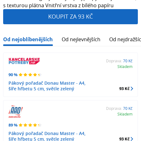
s texturou plátna Vnitřní vrstva z bílého papíru
KOUPIT ZA 93 KČ
Od nejoblíbenějších
Od nejlevnějších
Od nejdražší
Doprava:
70 Kč
Skladem
90 %
Pákový pořadač Donau Master - A4,
šíře hřbetu 5 cm, světle zelený
93 Kč
Doprava:
70 Kč
Skladem
89 %
Pákový pořadač Donau Master - A4,
šíře hřbetu 5 cm, světle zelený
93 Kč