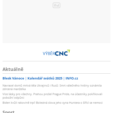
VÝBĚR
Aktuálně
Blesk Vánoce
Kalendář svátků 2025
INFO.cz
Navracel domů mrtvá těla Ukrajinců i Rusů: Smrt válečného hrdiny oznámila
zdrcená manželka
Více lásky pro všechny. Prahou prošel Prague Pride, na účastníky pokřikovali
pobožní odpůrci
Biden kvůli rakovině trpí! Bolestná slova jeho syna Huntera o šířící se nemoci
Sport