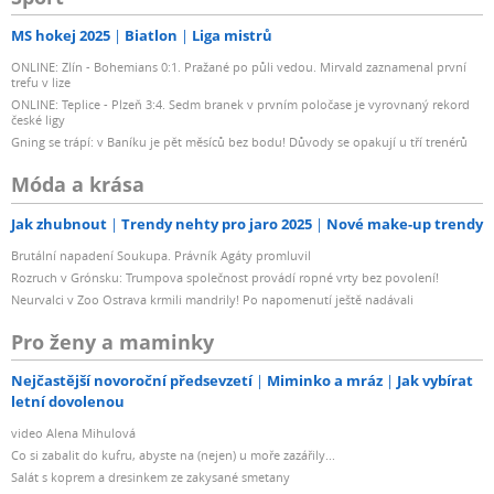
MS hokej 2025
Biatlon
Liga mistrů
ONLINE: Zlín - Bohemians 0:1. Pražané po půli vedou. Mirvald zaznamenal první
trefu v lize
ONLINE: Teplice - Plzeň 3:4. Sedm branek v prvním poločase je vyrovnaný rekord
české ligy
Gning se trápí: v Baníku je pět měsíců bez bodu! Důvody se opakují u tří trenérů
Móda a krása
Jak zhubnout
Trendy nehty pro jaro 2025
Nové make-up trendy
Brutální napadení Soukupa. Právník Agáty promluvil
Rozruch v Grónsku: Trumpova společnost provádí ropné vrty bez povolení!
Neurvalci v Zoo Ostrava krmili mandrily! Po napomenutí ještě nadávali
Pro ženy a maminky
Nejčastější novoroční předsevzetí
Miminko a mráz
Jak vybírat
letní dovolenou
video Alena Mihulová
Co si zabalit do kufru, abyste na (nejen) u moře zazářily...
Salát s koprem a dresinkem ze zakysané smetany