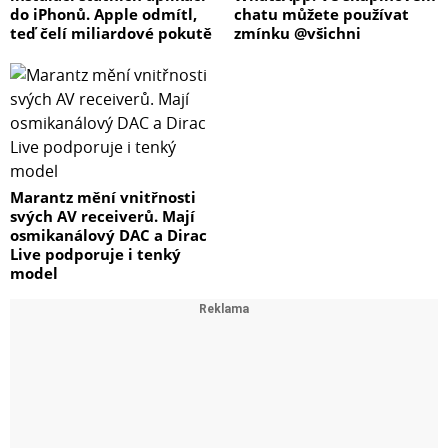
do iPhonů. Apple odmítl,
chatu můžete používat
teď čelí miliardové pokutě
zmínku @všichni
Marantz mění vnitřnosti
svých AV receiverů. Mají
osmikanálový DAC a Dirac
Live podporuje i tenký
model