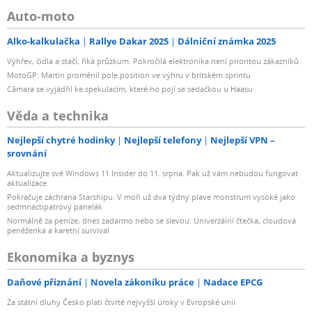
Auto-moto
Alko-kalkulačka
Rallye Dakar 2025
Dálniční známka 2025
Výhřev, čidla a stačí, říká průzkum. Pokročilá elektronika není prioritou zákazníků
MotoGP: Martin proměnil pole position ve výhru v britském sprintu
Câmara se vyjádřil ke spekulacím, které ho pojí se sedačkou u Haasu
Věda a technika
Nejlepší chytré hodinky
Nejlepší telefony
Nejlepší VPN –
srovnání
Aktualizujte své Windows 11 Insider do 11. srpna. Pak už vám nebudou fungovat
aktualizace
Pokračuje záchrana Starshipu. V moři už dva týdny plave monstrum vysoké jako
sedmnáctipatrový panelák
Normálně za peníze, dnes zadarmo nebo se slevou: Univerzální čtečka, cloudová
peněženka a karetní survival
Ekonomika a byznys
Daňové přiznání
Novela zákoníku práce
Nadace EPCG
Za státní dluhy Česko platí čtvrté nejvyšší úroky v Evropské unii