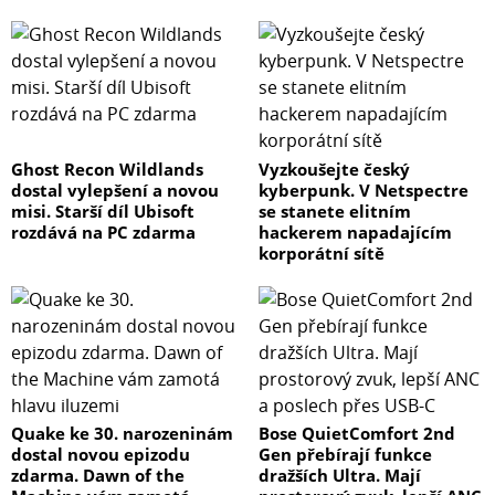
Ghost Recon Wildlands
Vyzkoušejte český
dostal vylepšení a novou
kyberpunk. V Netspectre
misi. Starší díl Ubisoft
se stanete elitním
rozdává na PC zdarma
hackerem napadajícím
korporátní sítě
Quake ke 30. narozeninám
Bose QuietComfort 2nd
dostal novou epizodu
Gen přebírají funkce
zdarma. Dawn of the
dražších Ultra. Mají