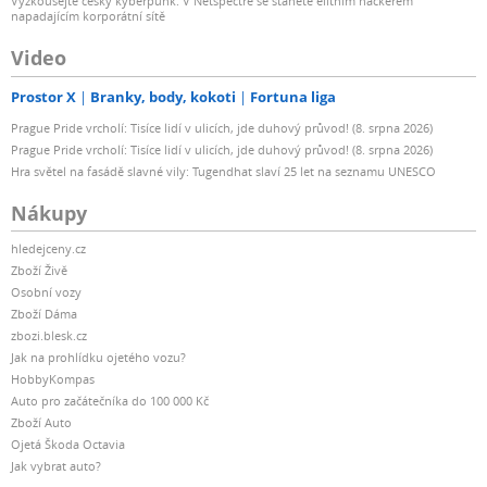
Vyzkoušejte český kyberpunk. V Netspectre se stanete elitním hackerem
napadajícím korporátní sítě
Video
Prostor X
Branky, body, kokoti
Fortuna liga
Prague Pride vrcholí: Tisíce lidí v ulicích, jde duhový průvod! (8. srpna 2026)
Prague Pride vrcholí: Tisíce lidí v ulicích, jde duhový průvod! (8. srpna 2026)
Hra světel na fasádě slavné vily: Tugendhat slaví 25 let na seznamu UNESCO
Nákupy
hledejceny.cz
Zboží Živě
Osobní vozy
Zboží Dáma
zbozi.blesk.cz
Jak na prohlídku ojetého vozu?
HobbyKompas
Auto pro začátečníka do 100 000 Kč
Zboží Auto
Ojetá Škoda Octavia
Jak vybrat auto?