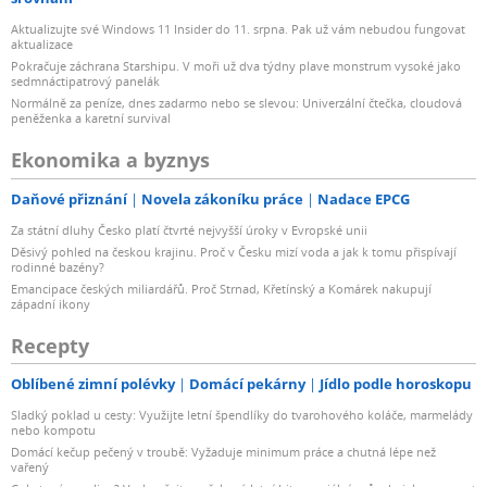
Aktualizujte své Windows 11 Insider do 11. srpna. Pak už vám nebudou fungovat
aktualizace
Pokračuje záchrana Starshipu. V moři už dva týdny plave monstrum vysoké jako
sedmnáctipatrový panelák
Normálně za peníze, dnes zadarmo nebo se slevou: Univerzální čtečka, cloudová
peněženka a karetní survival
Ekonomika a byznys
Daňové přiznání
Novela zákoníku práce
Nadace EPCG
Za státní dluhy Česko platí čtvrté nejvyšší úroky v Evropské unii
Děsivý pohled na českou krajinu. Proč v Česku mizí voda a jak k tomu přispívají
rodinné bazény?
Emancipace českých miliardářů. Proč Strnad, Křetínský a Komárek nakupují
západní ikony
Recepty
Oblíbené zimní polévky
Domácí pekárny
Jídlo podle horoskopu
Sladký poklad u cesty: Využijte letní špendlíky do tvarohového koláče, marmelády
nebo kompotu
Domácí kečup pečený v troubě: Vyžaduje minimum práce a chutná lépe než
vařený