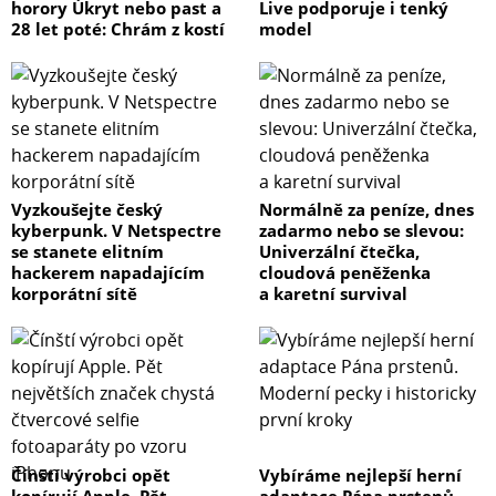
horory Úkryt nebo past a
Live podporuje i tenký
28 let poté: Chrám z kostí
model
Vyzkoušejte český
Normálně za peníze, dnes
kyberpunk. V Netspectre
zadarmo nebo se slevou:
se stanete elitním
Univerzální čtečka,
hackerem napadajícím
cloudová peněženka
korporátní sítě
a karetní survival
Čínští výrobci opět
Vybíráme nejlepší herní