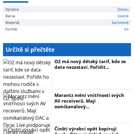
Výrobce
Donau
Barva
zelené
Materiál
kartonové
Formát
A4
Určitě si přečtěte
O2 má nový dětský tarif, kde se
data nezastaví. Pořídit...
Marantz mění vnitřnosti svých
AV receiverů. Mají
osmikanálový...
Čínští výrobci opět kopírují