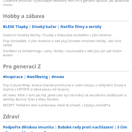
Cuketová zmrzlina? Vyzkoušejte nečekaný letní hit a geniální způsob, jak zpracovat
úrodu
Hobby a zábava
BLESK Tlapky
Divoký kačer
Netflix filmy a seriály
Cestovní horečka šlechty: Chuďas z Klatovska otrokářem v Jižní Americe
Filip Vondrášek: V Jižní Americe si lidé plují životem mnohem lehčeji, věci tolik
neřeší
Osvěžení ve Schladmingu: Lamy, ferraty i koulovačka v létě jsou jen pár hodin
autem
Pro generaci Z
#inspirace
#wellbeing
#news
Pop Culture Wrap: Ariana Grande promluvila o svém ústupu z veřejného života a
Sophia z KATSEYE si dává pauzu od skupiny
Alt news: MGK v tom zas lítá, Jared Leto byl obviněný ze sexuálního obtěžování a
zemřely Bonnie Tyler a Mary Morello
RECEPT: Perfektní letní kombinace, které tě zchladí, i kdybys nechtěl*a
Zdraví
Podpořte dětskou imunitu
Babské rady proti nachlazení
S čím