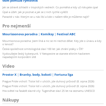
vším pomůže rýmovník
Jak se zdravě zchladit v tropických vedrech: Co pomáhá a kdy už riskujete úpal
Úpal a úžeh: Jak je poznat a jak se z nich rychle vyléčit
Parazité v nás: Kterým se u nás líbí a kde v našem těle je můžeme najít?
Pro nejmenší
Mourissonova poradna
Komiksy
Festival ABC
Mourrisonova poradna: Jsem líná a nic se mi nechce dělat: Kdy jde o únavu a kdy
o lenost?
Česká společnost ornitologická slaví 100 let: Jak chrání ptáky v ČR?
Vyzkoušejte český kyberpunk. V Netspectre se stanete elitním hackerem
napadajícím korporátní sítě
Video
Prostor X
Branky, body, kokoti
Fortuna liga
Prague Pride vrcholí: Tisíce lidí v ulicích, jde duhový průvod! (8. srpna 2026)
Prague Pride vrcholí: Tisíce lidí v ulicích, jde duhový průvod! (8. srpna 2026)
Hra světel na fasádě slavné vily: Tugendhat slaví 25 let na seznamu UNESCO
Nákupy