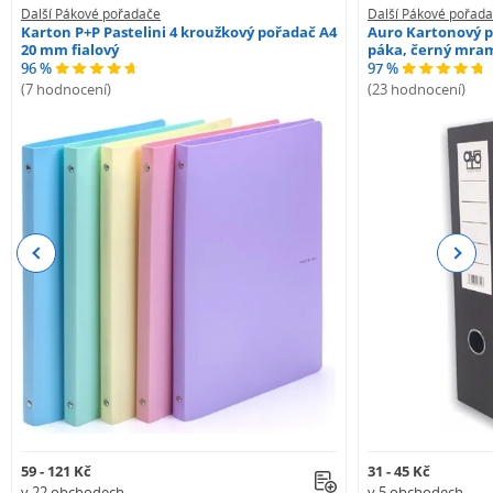
Další Pákové pořadače
Další Pákové pořad
Karton P+P Pastelini 4 kroužkový pořadač A4
Auro Kartonový p
20 mm fialový
páka, černý mra
96 %
97 %
(7 hodnocení)
(23 hodnocení)
Previous
Next
59 - 121 Kč
31 - 45 Kč
v 22 obchodech
v 5 obchodech