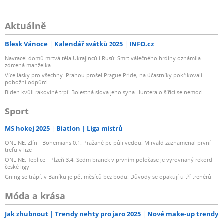
Aktuálně
Blesk Vánoce
Kalendář svátků 2025
INFO.cz
Navracel domů mrtvá těla Ukrajinců i Rusů: Smrt válečného hrdiny oznámila
zdrcená manželka
Více lásky pro všechny. Prahou prošel Prague Pride, na účastníky pokřikovali
pobožní odpůrci
Biden kvůli rakovině trpí! Bolestná slova jeho syna Huntera o šířící se nemoci
Sport
MS hokej 2025
Biatlon
Liga mistrů
ONLINE: Zlín - Bohemians 0:1. Pražané po půli vedou. Mirvald zaznamenal první
trefu v lize
ONLINE: Teplice - Plzeň 3:4. Sedm branek v prvním poločase je vyrovnaný rekord
české ligy
Gning se trápí: v Baníku je pět měsíců bez bodu! Důvody se opakují u tří trenérů
Móda a krása
Jak zhubnout
Trendy nehty pro jaro 2025
Nové make-up trendy