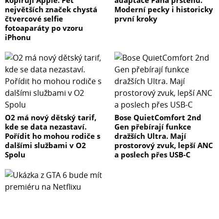
kopírují Apple. Pět
adaptace Pána prstenů.
největších značek chystá
Moderní pecky i historicky
čtvercové selfie
první kroky
fotoaparáty po vzoru
iPhonu
O2 má nový dětský tarif,
Bose QuietComfort 2nd
kde se data nezastaví.
Gen přebírají funkce
Pořídit ho mohou rodiče s
dražších Ultra. Mají
dalšími službami v O2
prostorový zvuk, lepší ANC
Spolu
a poslech přes USB-C