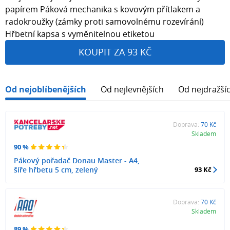
papírem Páková mechanika s kovovým přítlakem a
radokroužky (zámky proti samovolnému rozevírání)
Hřbetní kapsa s vyměnitelnou etiketou
KOUPIT ZA 93 KČ
Od nejoblíbenějších
Od nejlevnějších
Od nejdražší
Doprava:
70 Kč
Skladem
90 %
Pákový pořadač Donau Master - A4,
šíře hřbetu 5 cm, zelený
93 Kč
Doprava:
70 Kč
Skladem
89 %