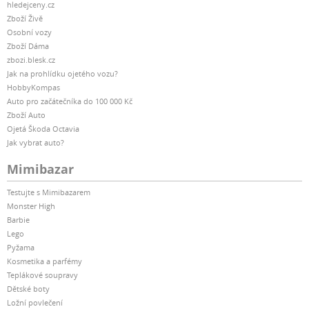
hledejceny.cz
Zboží Živě
Osobní vozy
Zboží Dáma
zbozi.blesk.cz
Jak na prohlídku ojetého vozu?
HobbyKompas
Auto pro začátečníka do 100 000 Kč
Zboží Auto
Ojetá Škoda Octavia
Jak vybrat auto?
Mimibazar
Testujte s Mimibazarem
Monster High
Barbie
Lego
Pyžama
Kosmetika a parfémy
Teplákové soupravy
Dětské boty
Ložní povlečení