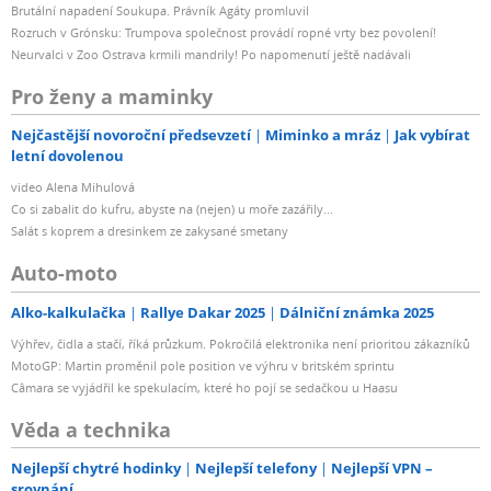
Brutální napadení Soukupa. Právník Agáty promluvil
Rozruch v Grónsku: Trumpova společnost provádí ropné vrty bez povolení!
Neurvalci v Zoo Ostrava krmili mandrily! Po napomenutí ještě nadávali
Pro ženy a maminky
Nejčastější novoroční předsevzetí
Miminko a mráz
Jak vybírat
letní dovolenou
video Alena Mihulová
Co si zabalit do kufru, abyste na (nejen) u moře zazářily...
Salát s koprem a dresinkem ze zakysané smetany
Auto-moto
Alko-kalkulačka
Rallye Dakar 2025
Dálniční známka 2025
Výhřev, čidla a stačí, říká průzkum. Pokročilá elektronika není prioritou zákazníků
MotoGP: Martin proměnil pole position ve výhru v britském sprintu
Câmara se vyjádřil ke spekulacím, které ho pojí se sedačkou u Haasu
Věda a technika
Nejlepší chytré hodinky
Nejlepší telefony
Nejlepší VPN –
srovnání