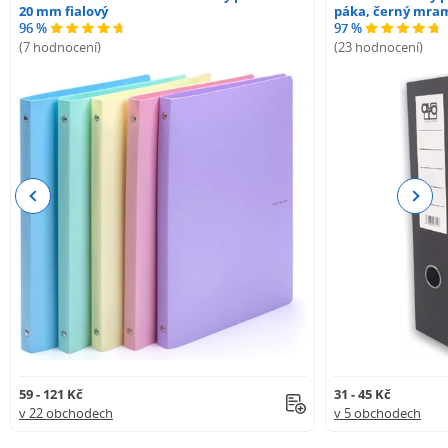
20 mm fialový
páka, černý mra
96 %
97 %
(7 hodnocení)
(23 hodnocení)
Previous
Next
59 - 121 Kč
31 - 45 Kč
v 22 obchodech
v 5 obchodech