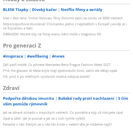
BLESK Tlapky
Divoký kačer
Netflix filmy a seriály
Sraz v šest ráno. Vrchol festivalu Tóny Dolomit zazní za úsvitu ve 3000 metrech
Nízkorozpočtová dovolená? Chorvatsko jedno z nejdražších v Evropě! Levněji je i
ve Švýcarsku a Itálii
OBRAZEM: Modré slzy na Tchaj-wanu mění moře v magickou říši
Pro generaci Z
#inspirace
#wellbeing
#news
Září patří módě: Co přinese Mercedes-Benz Prague Fashion Week SS27
F*ck the glasses: AI Meta brýle mají zjednodušit život, zatím ale dělají opak
Víš, proč ti po mléčných výrobcích možná nebývá dobře?
Zdraví
Podpořte dětskou imunitu
Babské rady proti nachlazení
S čím
vším pomůže rýmovník
Jak se zdravě zchladit v tropických vedrech: Co pomáhá a kdy už riskujete úpal
Úpal a úžeh: Jak je poznat a jak se z nich rychle vyléčit
Parazité v nás: Kterým se u nás líbí a kde v našem těle je můžeme najít?