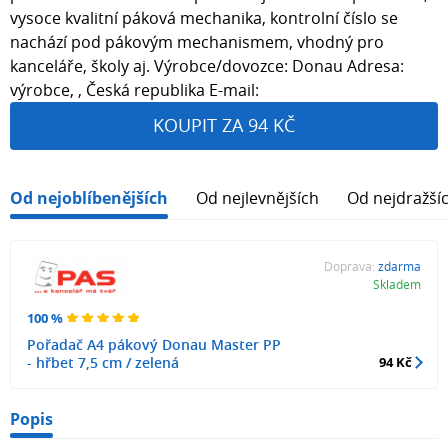
vysoce kvalitní páková mechanika, kontrolní číslo se
nachází pod pákovým mechanismem, vhodný pro
kanceláře, školy aj. Výrobce/dovozce: Donau Adresa:
výrobce, , Česká republika E-mail:
KOUPIT ZA 94 KČ
Od nejoblíbenějších
Od nejlevnějších
Od nejdražší
Doprava:
zdarma
Skladem
100 %
Pořadač A4 pákový Donau Master PP
- hřbet 7,5 cm / zelená
94 Kč
Popis