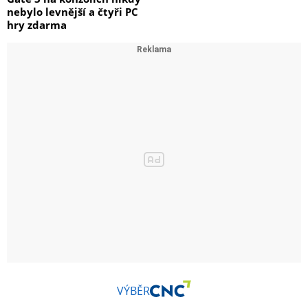
nebylo levnější a čtyři PC
hry zdarma
VÝBĚR