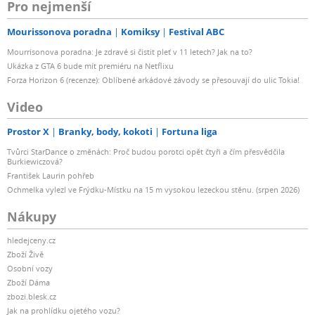
Pro nejmenší
Mourissonova poradna
Komiksy
Festival ABC
Mourrisonova poradna: Je zdravé si čistit pleť v 11 letech? Jak na to?
Ukázka z GTA 6 bude mít premiéru na Netflixu
Forza Horizon 6 (recenze): Oblíbené arkádové závody se přesouvají do ulic Tokia!
Video
Prostor X
Branky, body, kokoti
Fortuna liga
Tvůrci StarDance o změnách: Proč budou porotci opět čtyři a čím přesvědčila
Burkiewiczová?
František Laurin pohřeb
Ochmelka vylezl ve Frýdku-Místku na 15 m vysokou lezeckou stěnu. (srpen 2026)
Nákupy
hledejceny.cz
Zboží Živě
Osobní vozy
Zboží Dáma
zbozi.blesk.cz
Jak na prohlídku ojetého vozu?