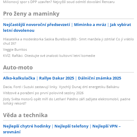
Milionový spor s DPP uzavřen? Nejvyšší soud odmítl dovolání Rencaru
Pro ženy a maminky
Nejčastější novoroční předsevzetí
Miminko a mráz
Jak vybírat
letní dovolenou
Hlasatelka a moderátorka Saskia Burešová (80) - Smrt manžela ji zdrtila! Co jí vrátilo
chuť žít?
Veggie Burritos
KVÍZ: Rafťáci. Otestujte své znalosti kultovní letní komedie
Auto-moto
Alko-kalkulačka
Rallye Dakar 2025
Dálniční známka 2025
Dacia, Ford i Suzuki zastavují linky. Vyschlý Dunaj drtí energetiku Balkánu
Vítězové a poražení po první polovině sezóny 2026
Jízdy Světa motorů opět míří do Letňan! Pátého září zažijete elektromobil, padne
loňský rekord?
Věda a technika
Nejlepší chytré hodinky
Nejlepší telefony
Nejlepší VPN –
srovnání