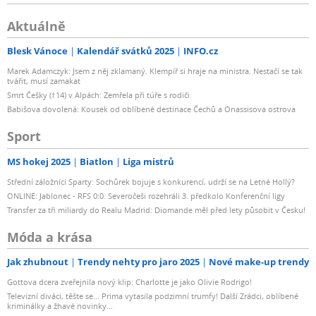
Aktuálně
Blesk Vánoce
Kalendář svátků 2025
INFO.cz
Marek Adamczyk: Jsem z něj zklamaný. Klempíř si hraje na ministra. Nestačí se tak
tvářit, musí zamakat
Smrt Češky (†14) v Alpách: Zemřela při túře s rodiči
Babišova dovolená: Kousek od oblíbené destinace Čechů a Onassisova ostrova
Sport
MS hokej 2025
Biatlon
Liga mistrů
Střední záložníci Sparty: Sochůrek bojuje s konkurencí, udrží se na Letné Hollý?
ONLINE: Jablonec - RFS 0:0. Severočeši rozehráli 3. předkolo Konferenční ligy
Transfer za tři miliardy do Realu Madrid: Diomande měl před lety působit v Česku!
Móda a krása
Jak zhubnout
Trendy nehty pro jaro 2025
Nové make-up trendy
Gottova dcera zveřejnila nový klip: Charlotte je jako Olivie Rodrigo!
Televizní diváci, těšte se... Prima vytasila podzimní trumfy! Další Zrádci, oblíbené
kriminálky a žhavé novinky...