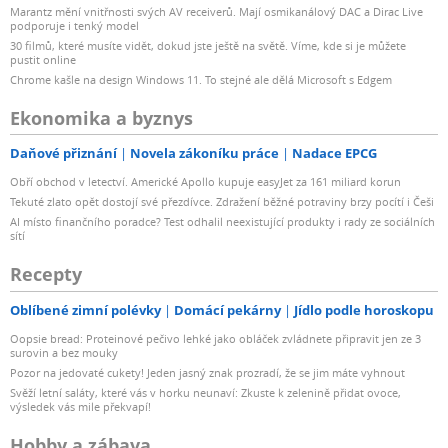
Marantz mění vnitřnosti svých AV receiverů. Mají osmikanálový DAC a Dirac Live
podporuje i tenký model
30 filmů, které musíte vidět, dokud jste ještě na světě. Víme, kde si je můžete
pustit online
Chrome kašle na design Windows 11. To stejné ale dělá Microsoft s Edgem
Ekonomika a byznys
Daňové přiznání
Novela zákoníku práce
Nadace EPCG
Obří obchod v letectví. Americké Apollo kupuje easyJet za 161 miliard korun
Tekuté zlato opět dostojí své přezdívce. Zdražení běžné potraviny brzy pocítí i Češi
AI místo finančního poradce? Test odhalil neexistující produkty i rady ze sociálních
sítí
Recepty
Oblíbené zimní polévky
Domácí pekárny
Jídlo podle horoskopu
Oopsie bread: Proteinové pečivo lehké jako obláček zvládnete připravit jen ze 3
surovin a bez mouky
Pozor na jedovaté cukety! Jeden jasný znak prozradí, že se jim máte vyhnout
Svěží letní saláty, které vás v horku neunaví: Zkuste k zelenině přidat ovoce,
výsledek vás mile překvapí!
Hobby a zábava