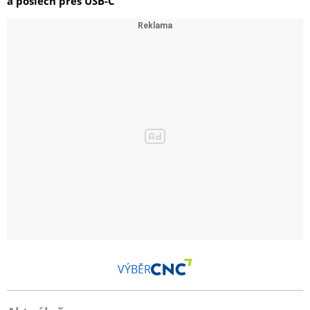
a poslech přes USB-C
VÝBĚR