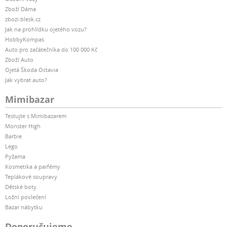
Zboží Dáma
zbozi.blesk.cz
Jak na prohlídku ojetého vozu?
HobbyKompas
Auto pro začátečníka do 100 000 Kč
Zboží Auto
Ojetá Škoda Octavia
Jak vybrat auto?
Mimibazar
Testujte s Mimibazarem
Monster High
Barbie
Lego
Pyžama
Kosmetika a parfémy
Teplákové soupravy
Dětské boty
Ložní povlečení
Bazar nábytku
Doporučujeme