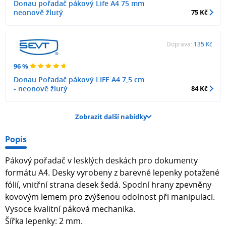
Donau pořadač pákový Life A4 75 mm
neonově žlutý
75 Kč
Doprava:
135 Kč
96 %
Donau Pořadač pákový LIFE A4 7,5 cm
- neonově žlutý
84 Kč
Zobrazit další nabídky
Popis
Pákový pořadač v lesklých deskách pro dokumenty
formátu A4. Desky vyrobeny z barevné lepenky potažené
fólií, vnitřní strana desek šedá. Spodní hrany zpevněny
kovovým lemem pro zvýšenou odolnost při manipulaci.
Vysoce kvalitní páková mechanika.
Šířka lepenky: 2 mm.