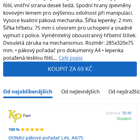
fólií, vnitřní strana desek šedá. Spodní hrany zpevněny
kovovým lemem pro zvýšenou odolnost při manipulaci.
Vysoce kvalitní páková mechanika. Šířka lepenky: 2 mm.
Šířka hřbetu: 75 mm s otvorem pro uchopení a snadné
vyjmutí z police. Vyměnitelný oboustranný hřbetní štítek.
Dvouletá záruka na mechanismus. Rozměr: 285x320x75
mm. • pákový pořadač pro dokumenty A4 • lepenka
potažená lesklou fólií,...
Celý popis
KOUPIT ZA 69 KČ
Od nejoblíbenějších
Od nejlevnějších
Od nejdražší
Doprava:
50 Kč
Skladem
100 %
DONAU pákový pořadač Life, A4/75