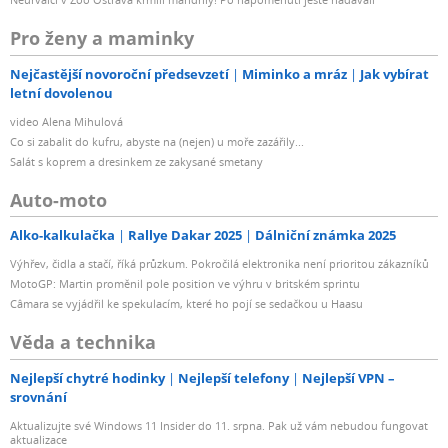
Pro ženy a maminky
Nejčastější novoroční předsevzetí
Miminko a mráz
Jak vybírat
letní dovolenou
video Alena Mihulová
Co si zabalit do kufru, abyste na (nejen) u moře zazářily...
Salát s koprem a dresinkem ze zakysané smetany
Auto-moto
Alko-kalkulačka
Rallye Dakar 2025
Dálniční známka 2025
Výhřev, čidla a stačí, říká průzkum. Pokročilá elektronika není prioritou zákazníků
MotoGP: Martin proměnil pole position ve výhru v britském sprintu
Câmara se vyjádřil ke spekulacím, které ho pojí se sedačkou u Haasu
Věda a technika
Nejlepší chytré hodinky
Nejlepší telefony
Nejlepší VPN –
srovnání
Aktualizujte své Windows 11 Insider do 11. srpna. Pak už vám nebudou fungovat
aktualizace