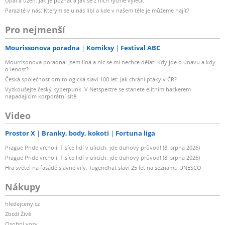
Úpal a úžeh: Jak je poznat a jak se z nich rychle vyléčit
Parazité v nás: Kterým se u nás líbí a kde v našem těle je můžeme najít?
Pro nejmenší
Mourissonova poradna
Komiksy
Festival ABC
Mourrisonova poradna: Jsem líná a nic se mi nechce dělat: Kdy jde o únavu a kdy
o lenost?
Česká společnost ornitologická slaví 100 let: Jak chrání ptáky v ČR?
Vyzkoušejte český kyberpunk. V Netspectre se stanete elitním hackerem
napadajícím korporátní sítě
Video
Prostor X
Branky, body, kokoti
Fortuna liga
Prague Pride vrcholí: Tisíce lidí v ulicích, jde duhový průvod! (8. srpna 2026)
Prague Pride vrcholí: Tisíce lidí v ulicích, jde duhový průvod! (8. srpna 2026)
Hra světel na fasádě slavné vily: Tugendhat slaví 25 let na seznamu UNESCO
Nákupy
hledejceny.cz
Zboží Živě
Osobní vozy