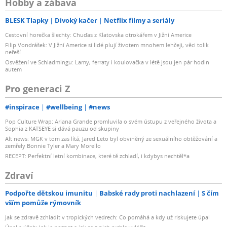
Hobby a zábava
BLESK Tlapky
Divoký kačer
Netflix filmy a seriály
Cestovní horečka šlechty: Chuďas z Klatovska otrokářem v Jižní Americe
Filip Vondrášek: V Jižní Americe si lidé plují životem mnohem lehčeji, věci tolik
neřeší
Osvěžení ve Schladmingu: Lamy, ferraty i koulovačka v létě jsou jen pár hodin
autem
Pro generaci Z
#inspirace
#wellbeing
#news
Pop Culture Wrap: Ariana Grande promluvila o svém ústupu z veřejného života a
Sophia z KATSEYE si dává pauzu od skupiny
Alt news: MGK v tom zas lítá, Jared Leto byl obviněný ze sexuálního obtěžování a
zemřely Bonnie Tyler a Mary Morello
RECEPT: Perfektní letní kombinace, které tě zchladí, i kdybys nechtěl*a
Zdraví
Podpořte dětskou imunitu
Babské rady proti nachlazení
S čím
vším pomůže rýmovník
Jak se zdravě zchladit v tropických vedrech: Co pomáhá a kdy už riskujete úpal