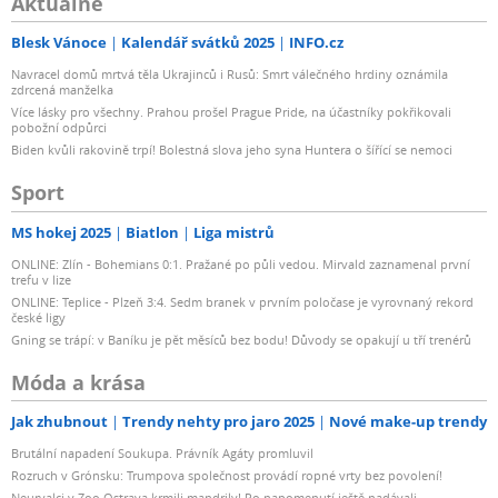
Aktuálně
Blesk Vánoce
Kalendář svátků 2025
INFO.cz
Navracel domů mrtvá těla Ukrajinců i Rusů: Smrt válečného hrdiny oznámila
zdrcená manželka
Více lásky pro všechny. Prahou prošel Prague Pride, na účastníky pokřikovali
pobožní odpůrci
Biden kvůli rakovině trpí! Bolestná slova jeho syna Huntera o šířící se nemoci
Sport
MS hokej 2025
Biatlon
Liga mistrů
ONLINE: Zlín - Bohemians 0:1. Pražané po půli vedou. Mirvald zaznamenal první
trefu v lize
ONLINE: Teplice - Plzeň 3:4. Sedm branek v prvním poločase je vyrovnaný rekord
české ligy
Gning se trápí: v Baníku je pět měsíců bez bodu! Důvody se opakují u tří trenérů
Móda a krása
Jak zhubnout
Trendy nehty pro jaro 2025
Nové make-up trendy
Brutální napadení Soukupa. Právník Agáty promluvil
Rozruch v Grónsku: Trumpova společnost provádí ropné vrty bez povolení!
Neurvalci v Zoo Ostrava krmili mandrily! Po napomenutí ještě nadávali