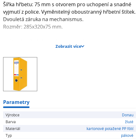
Šířka hřbetu: 75 mm s otvorem pro uchopení a snadné
vyjmutí z police. Vyměnitelný oboustranný hřbetní štítek.
Dvouletá záruka na mechanismus.
Rozměr: 285x320x75 mm.
• pákový pořadač pro dokumenty A4
Zobrazit více
• lepenka potažená lesklou fólií, hrany zpevněny
kovovým lemem
• vysoce kvalitní páková mechanika
• hřbetní otvor pro snadnou manipulaci a vyměnitelný
oboustranný hřbetní štítek
• šířka hřbetu: 75 mm
• barva: neonově žlutý
Parametry
Výrobce
Donau
Barva
žluté
Materiál
kartonové potažené PP fólií
Typ
pákové