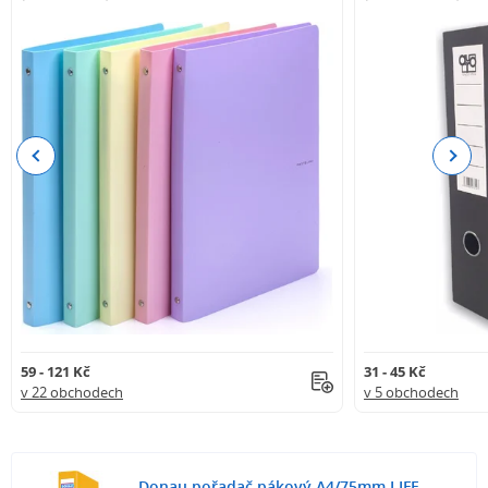
Previous
Next
59 - 121 Kč
31 - 45 Kč
v 22 obchodech
v 5 obchodech
Donau pořadač pákový A4/75mm LIFE