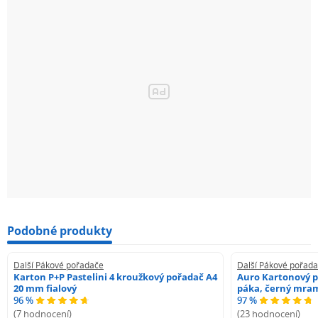
Podobné produkty
Další Pákové pořadače
Další Pákové pořad
Karton P+P Pastelini 4 kroužkový pořadač A4
Auro Kartonový p
20 mm fialový
páka, černý mra
96 %
97 %
(7 hodnocení)
(23 hodnocení)