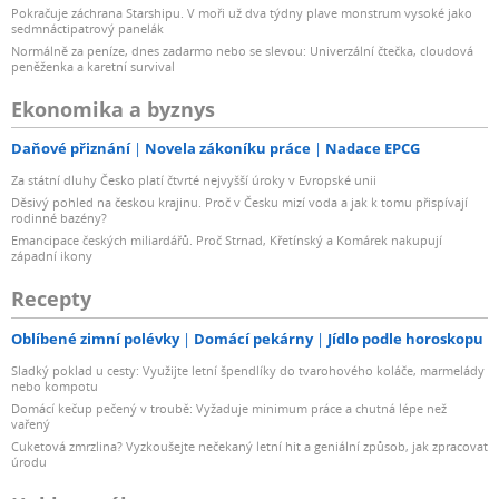
Pokračuje záchrana Starshipu. V moři už dva týdny plave monstrum vysoké jako
sedmnáctipatrový panelák
Normálně za peníze, dnes zadarmo nebo se slevou: Univerzální čtečka, cloudová
peněženka a karetní survival
Ekonomika a byznys
Daňové přiznání
Novela zákoníku práce
Nadace EPCG
Za státní dluhy Česko platí čtvrté nejvyšší úroky v Evropské unii
Děsivý pohled na českou krajinu. Proč v Česku mizí voda a jak k tomu přispívají
rodinné bazény?
Emancipace českých miliardářů. Proč Strnad, Křetínský a Komárek nakupují
západní ikony
Recepty
Oblíbené zimní polévky
Domácí pekárny
Jídlo podle horoskopu
Sladký poklad u cesty: Využijte letní špendlíky do tvarohového koláče, marmelády
nebo kompotu
Domácí kečup pečený v troubě: Vyžaduje minimum práce a chutná lépe než
vařený
Cuketová zmrzlina? Vyzkoušejte nečekaný letní hit a geniální způsob, jak zpracovat
úrodu