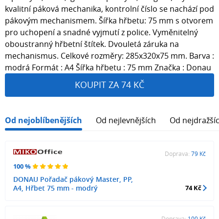
kvalitní páková mechanika, kontrolní číslo se nachází pod
pákovým mechanismem. Šířka hřbetu: 75 mm s otvorem
pro uchopení a snadné vyjmutí z police. Vyměnitelný
oboustranný hřbetní štítek. Dvouletá záruka na
mechanismus. Celkové rozměry: 285x320x75 mm. Barva :
modrá Formát : A4 Šířka hřbetu : 75 mm Značka : Donau
KOUPIT ZA 74 KČ
Od nejoblíbenějších
Od nejlevnějších
Od nejdražší
Doprava:
79 Kč
100 %
DONAU Pořadač pákový Master, PP,
A4, Hřbet 75 mm - modrý
74 Kč
Doprava:
100 Kč