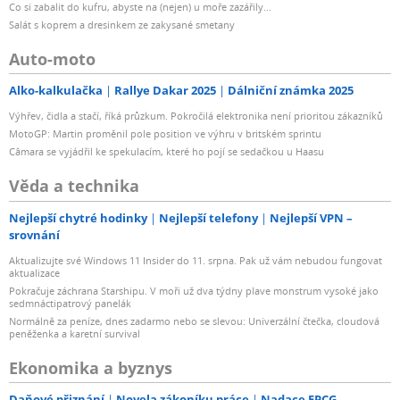
Co si zabalit do kufru, abyste na (nejen) u moře zazářily...
Salát s koprem a dresinkem ze zakysané smetany
Auto-moto
Alko-kalkulačka
Rallye Dakar 2025
Dálniční známka 2025
Výhřev, čidla a stačí, říká průzkum. Pokročilá elektronika není prioritou zákazníků
MotoGP: Martin proměnil pole position ve výhru v britském sprintu
Câmara se vyjádřil ke spekulacím, které ho pojí se sedačkou u Haasu
Věda a technika
Nejlepší chytré hodinky
Nejlepší telefony
Nejlepší VPN –
srovnání
Aktualizujte své Windows 11 Insider do 11. srpna. Pak už vám nebudou fungovat
aktualizace
Pokračuje záchrana Starshipu. V moři už dva týdny plave monstrum vysoké jako
sedmnáctipatrový panelák
Normálně za peníze, dnes zadarmo nebo se slevou: Univerzální čtečka, cloudová
peněženka a karetní survival
Ekonomika a byznys
Daňové přiznání
Novela zákoníku práce
Nadace EPCG