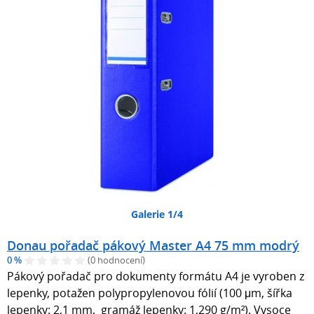
Galerie 1/4
Donau pořadač pákový Master A4 75 mm modrý
0 %
(0 hodnocení)
Pákový pořadač pro dokumenty formátu A4 je vyroben z
lepenky, potažen polypropylenovou fólií (100 μm, šířka
lepenky: 2,1 mm, gramáž lepenky: 1,290 g/m²). Vysoce