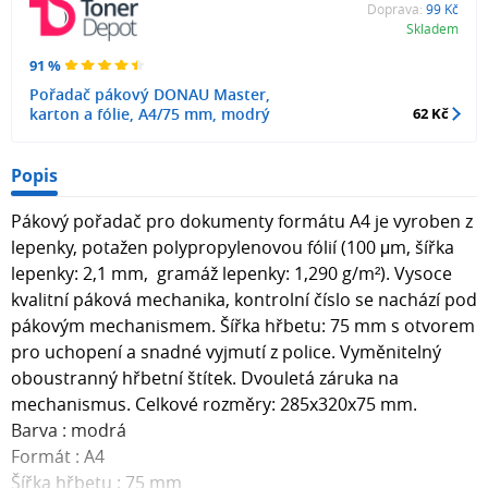
Doprava:
99 Kč
Skladem
91 %
Pořadač pákový DONAU Master,
karton a fólie, A4/75 mm, modrý
62 Kč
Popis
Pákový pořadač pro dokumenty formátu A4 je vyroben z
lepenky, potažen polypropylenovou fólií (100 μm, šířka
lepenky: 2,1 mm, gramáž lepenky: 1,290 g/m²). Vysoce
kvalitní páková mechanika, kontrolní číslo se nachází pod
pákovým mechanismem. Šířka hřbetu: 75 mm s otvorem
pro uchopení a snadné vyjmutí z police. Vyměnitelný
oboustranný hřbetní štítek. Dvouletá záruka na
mechanismus. Celkové rozměry: 285x320x75 mm.
Barva : modrá
Formát : A4
Šířka hřbetu : 75 mm