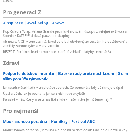
autem
Pro generaci Z
#inspirace
#wellbeing
#news
Pop Culture Wrap: Ariana Grande promluvila o svém ústupu z veřejného života a
Sophia z KATSEYE si dává pauzu od skupiny
Alt news: MGK v tom zas lítá, Jared Leto byl obviněný ze sexuálního obtěžování a
zemřely Bonnie Tyler a Mary Morello
RECEPT: Perfektní letní kombinace, které tě zchladí, i kdybys nechtěl*a
Zdraví
Podpořte dětskou imunitu
Babské rady proti nachlazení
S čím
vším pomůže rýmovník
Jak se zdravě zchladit v tropických vedrech: Co pomáhá a kdy už riskujete úpal
Úpal a úžeh: Jak je poznat a jak se z nich rychle vyléčit
Parazité v nás: Kterým se u nás líbí a kde v našem těle je můžeme najít?
Pro nejmenší
Mourissonova poradna
Komiksy
Festival ABC
Mourrisonova poradna: Jsem líná a nic se mi nechce dělat: Kdy jde o únavu a kdy