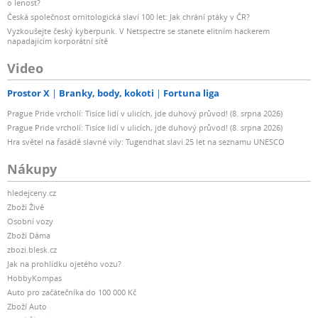
o lenost?
Česká společnost ornitologická slaví 100 let: Jak chrání ptáky v ČR?
Vyzkoušejte český kyberpunk. V Netspectre se stanete elitním hackerem
napadajícím korporátní sítě
Video
Prostor X
Branky, body, kokoti
Fortuna liga
Prague Pride vrcholí: Tisíce lidí v ulicích, jde duhový průvod! (8. srpna 2026)
Prague Pride vrcholí: Tisíce lidí v ulicích, jde duhový průvod! (8. srpna 2026)
Hra světel na fasádě slavné vily: Tugendhat slaví 25 let na seznamu UNESCO
Nákupy
hledejceny.cz
Zboží Živě
Osobní vozy
Zboží Dáma
zbozi.blesk.cz
Jak na prohlídku ojetého vozu?
HobbyKompas
Auto pro začátečníka do 100 000 Kč
Zboží Auto