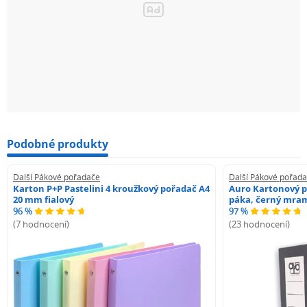
Podobné produkty
Další Pákové pořadače
Další Pákové pořad
Karton P+P Pastelini 4 kroužkový pořadač A4
Auro Kartonový p
20 mm fialový
páka, černý mra
96 %
97 %
(7 hodnocení)
(23 hodnocení)