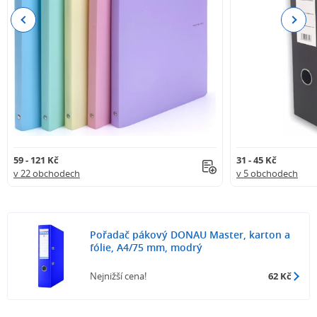
Previous
Next
59 - 121 Kč
31 - 45 Kč
v 22 obchodech
v 5 obchodech
Pořadač pákový DONAU Master, karton a
fólie, A4/75 mm, modrý
Nejnižší cena!
62 Kč