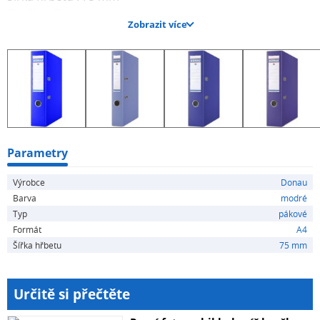
Značka : Donau
Zobrazit více
Parametry
Výrobce
Donau
Barva
modré
Typ
pákové
Formát
A4
Šířka hřbetu
75 mm
Určitě si přečtěte