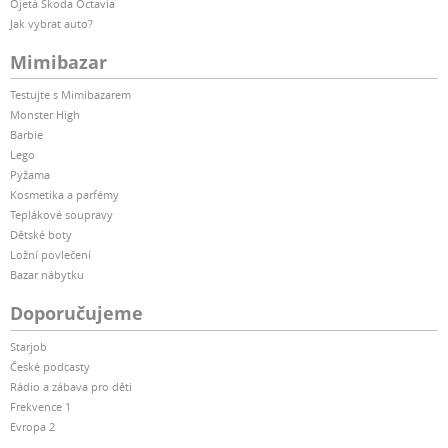
Ojetá Škoda Octavia
Jak vybrat auto?
Mimibazar
Testujte s Mimibazarem
Monster High
Barbie
Lego
Pyžama
Kosmetika a parfémy
Teplákové soupravy
Dětské boty
Ložní povlečení
Bazar nábytku
Doporučujeme
Starjob
České podcasty
Rádio a zábava pro děti
Frekvence 1
Evropa 2