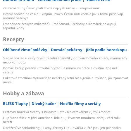
Za státní dluhy Česko platí čtvrté nejvyšší úroky v Evropské unii
Děsivý pohled na českou krajinu. Proč v Česku mizí voda a jak k tomu přispívají
rodinné bazény?
Emancipace českých miliardářů. Proč Strnad, Křetínský a Komárek nakupují
západní ikony
Recepty
Oblíbené zimní polévky
Domácí pekárny
Jídlo podle horoskopu
Sladký poklad u cesty: Využijte letní špendlíky do tvarohového koláče, marmelády
nebo kompotu
Domácí kečup pečený v troubě: Vyžaduje minimum práce a chutná lépe než
vařený
Cuketová zmrzlina? Vyzkoušejte nečekaný letní hit a geniální způsob, jak zpracovat
úrodu
Hobby a zábava
BLESK Tlapky
Divoký kačer
Netflix filmy a seriály
Cestovní horečka šlechty: Chuďas z Klatovska otrokářem v Jižní Americe
Filip Vondrášek: V Jižní Americe si lidé plují životem mnohem lehčeji, věci tolik
neřeší
Osvěžení ve Schladmingu: Lamy, ferraty i koulovačka v létě jsou jen pár hodin