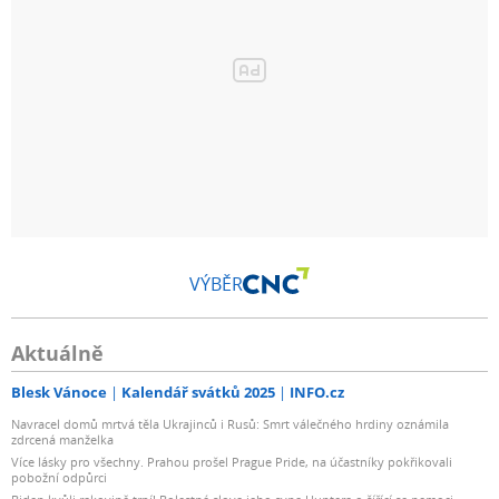
VÝBĚR
Aktuálně
Blesk Vánoce
Kalendář svátků 2025
INFO.cz
Navracel domů mrtvá těla Ukrajinců i Rusů: Smrt válečného hrdiny oznámila
zdrcená manželka
Více lásky pro všechny. Prahou prošel Prague Pride, na účastníky pokřikovali
pobožní odpůrci