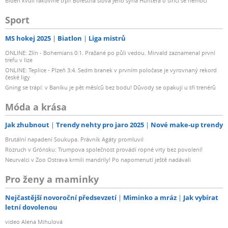
Biden kvůli rakovině trpí! Bolestná slova jeho syna Huntera o šířící se nemoci
Sport
MS hokej 2025
Biatlon
Liga mistrů
ONLINE: Zlín - Bohemians 0:1. Pražané po půli vedou. Mirvald zaznamenal první
trefu v lize
ONLINE: Teplice - Plzeň 3:4. Sedm branek v prvním poločase je vyrovnaný rekord
české ligy
Gning se trápí: v Baníku je pět měsíců bez bodu! Důvody se opakují u tří trenérů
Móda a krása
Jak zhubnout
Trendy nehty pro jaro 2025
Nové make-up trendy
Brutální napadení Soukupa. Právník Agáty promluvil
Rozruch v Grónsku: Trumpova společnost provádí ropné vrty bez povolení!
Neurvalci v Zoo Ostrava krmili mandrily! Po napomenutí ještě nadávali
Pro ženy a maminky
Nejčastější novoroční předsevzetí
Miminko a mráz
Jak vybírat
letní dovolenou
video Alena Mihulová