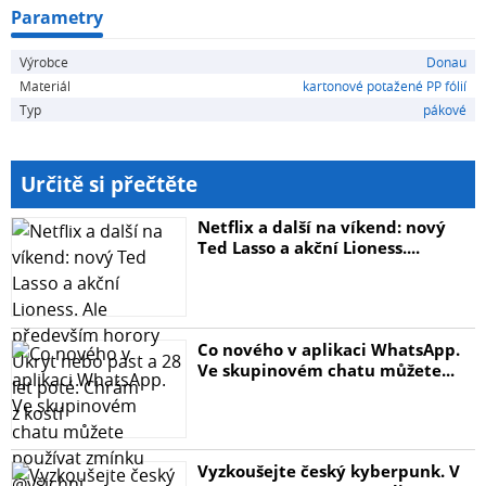
Parametry
Výrobce
Donau
Materiál
kartonové potažené PP fólií
Typ
pákové
Určitě si přečtěte
Netflix a další na víkend: nový
Ted Lasso a akční Lioness....
Co nového v aplikaci WhatsApp.
Ve skupinovém chatu můžete...
Vyzkoušejte český kyberpunk. V