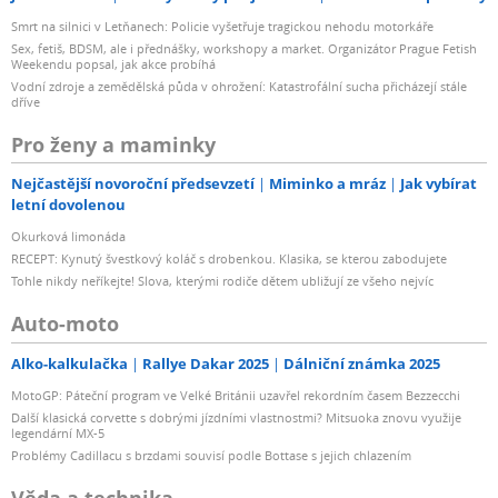
Smrt na silnici v Letňanech: Policie vyšetřuje tragickou nehodu motorkáře
Sex, fetiš, BDSM, ale i přednášky, workshopy a market. Organizátor Prague Fetish
Weekendu popsal, jak akce probíhá
Vodní zdroje a zemědělská půda v ohrožení: Katastrofální sucha přicházejí stále
dříve
Pro ženy a maminky
Nejčastější novoroční předsevzetí
Miminko a mráz
Jak vybírat
letní dovolenou
Okurková limonáda
RECEPT: Kynutý švestkový koláč s drobenkou. Klasika, se kterou zabodujete
Tohle nikdy neříkejte! Slova, kterými rodiče dětem ubližují ze všeho nejvíc
Auto-moto
Alko-kalkulačka
Rallye Dakar 2025
Dálniční známka 2025
MotoGP: Páteční program ve Velké Británii uzavřel rekordním časem Bezzecchi
Další klasická corvette s dobrými jízdními vlastnostmi? Mitsuoka znovu využije
legendární MX-5
Problémy Cadillacu s brzdami souvisí podle Bottase s jejich chlazením
Věda a technika