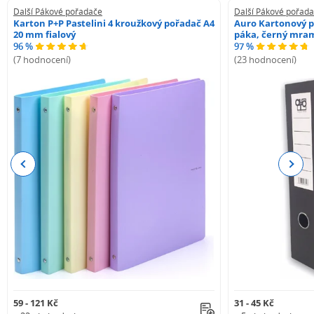
Další Pákové pořadače
Další Pákové pořad
Karton P+P Pastelini 4 kroužkový pořadač A4
Auro Kartonový p
20 mm fialový
páka, černý mra
96 %
97 %
(7 hodnocení)
(23 hodnocení)
Previous
Next
59 - 121 Kč
31 - 45 Kč