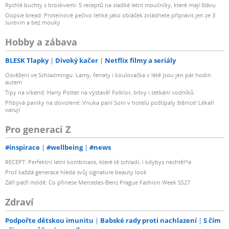
Rychlé buchty s broskvemi: 5 receptů na sladké letní moučníky, které mají šťávu
Oopsie bread: Proteinové pečivo lehké jako obláček zvládnete připravit jen ze 3
surovin a bez mouky
Hobby a zábava
BLESK Tlapky
Divoký kačer
Netflix filmy a seriály
Osvěžení ve Schladmingu: Lamy, ferraty i koulovačka v létě jsou jen pár hodin
autem
Tipy na víkend: Harry Potter na výstavě! Folklor, bitvy i setkání vodníků
Přibývá paniky na dovolené: Vnuka paní Soni v hotelu poštípaly štěnice! Lékaři
varují
Pro generaci Z
#inspirace
#wellbeing
#news
RECEPT: Perfektní letní kombinace, které tě zchladí, i kdybys nechtěl*a
Proč každá generace hledá svůj signature beauty look
Září patří módě: Co přinese Mercedes-Benz Prague Fashion Week SS27
Zdraví
Podpořte dětskou imunitu
Babské rady proti nachlazení
S čím