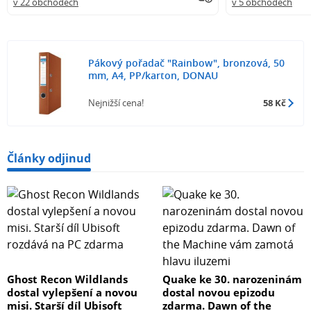
v 22 obchodech
v 5 obchodech
Pákový pořadač "Rainbow", bronzová, 50
mm, A4, PP/karton, DONAU
Nejnižší cena!
58 Kč
Články odjinud
Ghost Recon Wildlands
Quake ke 30. narozeninám
dostal vylepšení a novou
dostal novou epizodu
misi. Starší díl Ubisoft
zdarma. Dawn of the