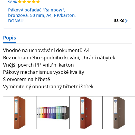
98 %
Pákový pořadač "Rainbow",
bronzová, 50 mm, A4, PP/karton,
DONAU
58 Kč
Popis
Vhodné na uchovávání dokumentů A4
Bez ochranného spodního kování, chrání nábytek
Vnější povrch PP, vnitřní karton
Pákový mechanismus vysoké kvality
S otvorem na hřbetě
Vyměnitelný oboustranný hřbetní štítek