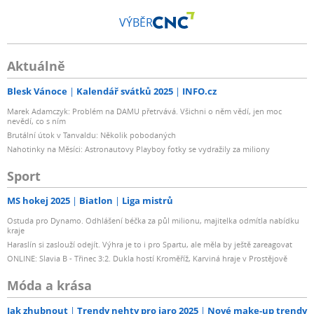
VÝBĚR
Aktuálně
Blesk Vánoce
Kalendář svátků 2025
INFO.cz
Marek Adamczyk: Problém na DAMU přetrvává. Všichni o něm vědí, jen moc
nevědí, co s ním
Brutální útok v Tanvaldu: Několik pobodaných
Nahotinky na Měsíci: Astronautovy Playboy fotky se vydražily za miliony
Sport
MS hokej 2025
Biatlon
Liga mistrů
Ostuda pro Dynamo. Odhlášení béčka za půl milionu, majitelka odmítla nabídku
kraje
Haraslín si zaslouží odejít. Výhra je to i pro Spartu, ale měla by ještě zareagovat
ONLINE: Slavia B - Třinec 3:2. Dukla hostí Kroměříž, Karviná hraje v Prostějově
Móda a krása
Jak zhubnout
Trendy nehty pro jaro 2025
Nové make-up trendy