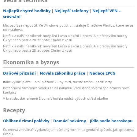
Nejlepší chytré hodinky
Nejlepší telefony
Nejlepší VPN –
srovnání
Microsoft se nepoučil. Ve Windows potichu instaluje OneDrive Photos, které nelze
odinstalovat
Netflix a další na víkend: nový Ted Lasso a akční Lioness. Ale především horory
Úkryt nebo past a 28 let poté: Chrám z kostí
Netflix a další na víkend: nový Ted Lasso a akční Lioness. Ale především horory
Úkryt nebo past a 28 let poté: Chrám z kostí
Ekonomika a byznys
Daňové přiznání
Novela zákoníku práce
Nadace EPCG
Itálie vyklízí pláže. První plážové kluby mizí, turisté změnu pocítí brzy
Potenciální zachránce Soleku zrušil nabídku. Zadlužené solární společnosti hrozí
konkurz
V bratislavské rafinerii Slovnaft hořela nádrž, výbuch otřásl okolím
Recepty
Oblíbené zimní polévky
Domácí pekárny
Jídlo podle horoskopu
Cuketová zmrzlina? Vyzkoušejte nečekaný letní hit a geniální způsob, jak zpracovat
úrodu