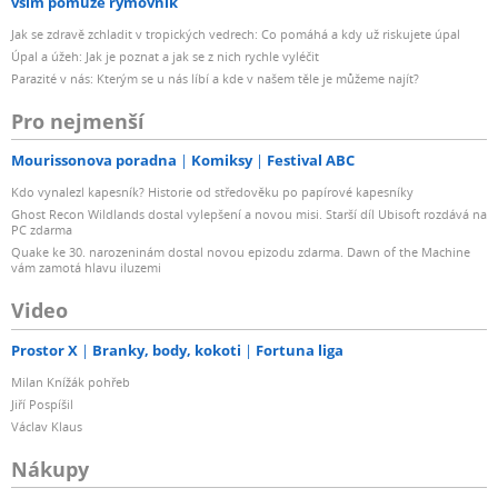
vším pomůže rýmovník
Jak se zdravě zchladit v tropických vedrech: Co pomáhá a kdy už riskujete úpal
Úpal a úžeh: Jak je poznat a jak se z nich rychle vyléčit
Parazité v nás: Kterým se u nás líbí a kde v našem těle je můžeme najít?
Pro nejmenší
Mourissonova poradna
Komiksy
Festival ABC
Kdo vynalezl kapesník? Historie od středověku po papírové kapesníky
Ghost Recon Wildlands dostal vylepšení a novou misi. Starší díl Ubisoft rozdává na
PC zdarma
Quake ke 30. narozeninám dostal novou epizodu zdarma. Dawn of the Machine
vám zamotá hlavu iluzemi
Video
Prostor X
Branky, body, kokoti
Fortuna liga
Milan Knížák pohřeb
Jiří Pospíšil
Václav Klaus
Nákupy