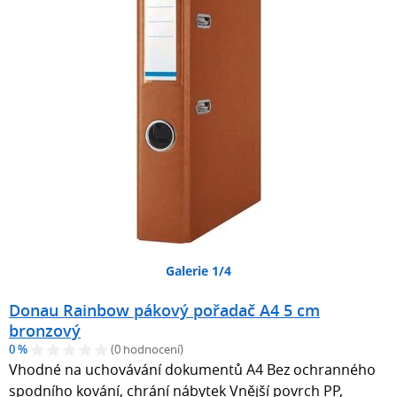
Galerie 1/4
Donau Rainbow pákový pořadač A4 5 cm
bronzový
0 %
(0 hodnocení)
Vhodné na uchovávání dokumentů A4 Bez ochranného
spodního kování, chrání nábytek Vnější povrch PP,