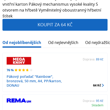
vnitřní karton Pákový mechanismus vysoké kvality S
otvorem na hřbetě Vyměnitelný oboustranný hřbetní
štítek
KOUPIT ZA 64 KČ
Od nejoblíbenějších
Od nejlevnějších
Od nejdražší
Doprava:
89 Kč
76 %
Pákový pořadač "Rainbow",
bronzová, 50 mm, A4, PP/karton,
DONAU
64 Kč
Doprava:
95 Kč
Skladem