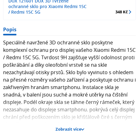
DUX 121601 DUX 3D Tvrzené
ochranné sklo pro Xiaomi Redmi 15C
/ Redmi 15C 5G
348 Kč
Popis
Speciálně navržené 3D ochranné sklo poskytne
komplexní ochranu pro displej vašeho Xiaomi Redmi 15C
/ Redmi 15C 5G. Tvrdost 9H zajišťuje vyšší odolnost proti
poškrábání a díky oleofobní vrstvě se na skle
nezachytávají otisky prstů. Sklo bylo vyvinuto s ohledem
na přesné rozměry vašeho zařízení a poskytuje ochranu i
zakřiveným hranám smartphonu. Instalace skla je
snadná, v balení jsou suché a mokré utěrky na čištění
displeje. Podél okraje skla se táhne černý rámeček, který
nezasahuje do displeje smartphonu. pokrývá celý displej
chrání před poškozením sklo je křišťálově čiré s černým
rámečkem po aplikaci skla doporučujeme odstranit a
Zobrazit více
znovu nasadit otisky prstů určeno pro Xiaomi Redmi 15C