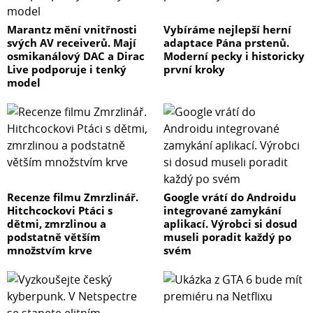
Marantz mění vnitřnosti
Vybíráme nejlepší herní
svých AV receiverů. Mají
adaptace Pána prstenů.
osmikanálový DAC a Dirac
Moderní pecky i historicky
Live podporuje i tenký
první kroky
model
Recenze filmu Zmrzlinář.
Google vrátí do Androidu
Hitchcockovi Ptáci s
integrované zamykání
dětmi, zmrzlinou a
aplikací. Výrobci si dosud
podstatně větším
museli poradit každý po
množstvím krve
svém