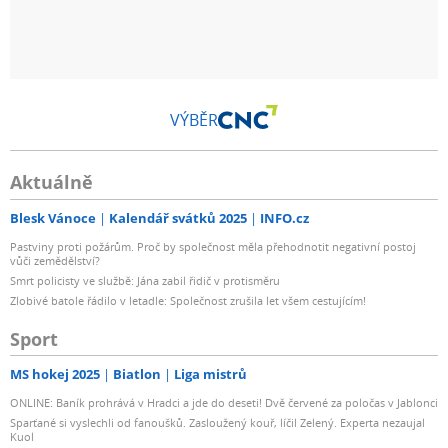
VÝBĚR
Aktuálně
Blesk Vánoce
Kalendář svátků 2025
INFO.cz
Pastviny proti požárům. Proč by společnost měla přehodnotit negativní postoj
vůči zemědělství?
Smrt policisty ve službě: Jána zabil řidič v protisměru
Zlobivé batole řádilo v letadle: Společnost zrušila let všem cestujícím!
Sport
MS hokej 2025
Biatlon
Liga mistrů
ONLINE: Baník prohrává v Hradci a jde do deseti! Dvě červené za poločas v Jablonci
Sparťané si vyslechli od fanoušků. Zasloužený kouř, líčil Zelený. Experta nezaujal
Kuol