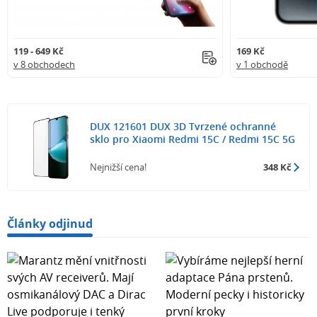
119 - 649 Kč
169 Kč
v 8 obchodech
v 1 obchodě
DUX 121601 DUX 3D Tvrzené ochranné
sklo pro Xiaomi Redmi 15C / Redmi 15C 5G
Nejnižší cena!
348 Kč
Články odjinud