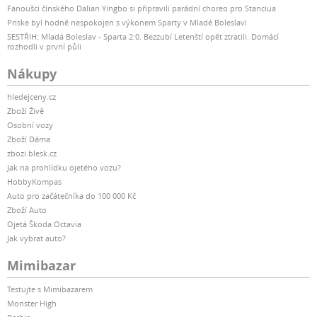
Fanoušci čínského Dalian Yingbo si připravili parádní choreo pro Stanciua
Priske byl hodně nespokojen s výkonem Sparty v Mladé Boleslavi
SESTŘIH: Mladá Boleslav - Sparta 2:0. Bezzubí Letenští opět ztratili. Domácí
rozhodli v první půli
Nákupy
hledejceny.cz
Zboží Živě
Osobní vozy
Zboží Dáma
zbozi.blesk.cz
Jak na prohlídku ojetého vozu?
HobbyKompas
Auto pro začátečníka do 100 000 Kč
Zboží Auto
Ojetá Škoda Octavia
Jak vybrat auto?
Mimibazar
Testujte s Mimibazarem
Monster High