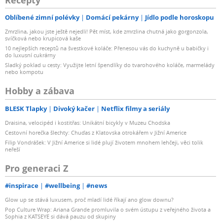
Oblíbené zimní polévky
Domácí pekárny
Jídlo podle horoskopu
Zmrzlina, jakou jste ještě nejedli! Pět míst, kde zmrzlina chutná jako gorgonzola,
svíčková nebo krupicová kaše
10 nejlepších receptů na švestkové koláče: Přenesou vás do kuchyně u babičky i
do luxusní cukrárny
Sladký poklad u cesty: Využijte letní špendlíky do tvarohového koláče, marmelády
nebo kompotu
Hobby a zábava
BLESK Tlapky
Divoký kačer
Netflix filmy a seriály
Draisina, velocipéd i kostitřas: Unikátní bicykly v Muzeu Chodska
Cestovní horečka šlechty: Chuďas z Klatovska otrokářem v Jižní Americe
Filip Vondrášek: V Jižní Americe si lidé plují životem mnohem lehčeji, věci tolik
neřeší
Pro generaci Z
#inspirace
#wellbeing
#news
Glow up se stává luxusem, proč mladí lidé říkají ano glow downu?
Pop Culture Wrap: Ariana Grande promluvila o svém ústupu z veřejného života a
Sophia z KATSEYE si dává pauzu od skupiny