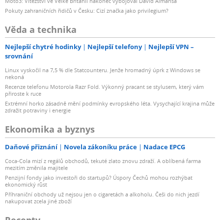
Moto3: Vítězství ve Velké Británii nakonec vybojoval David Almansa
Pokuty zahraničních řidičů v Česku: Cizí značka jako privilegium?
Věda a technika
Nejlepší chytré hodinky
Nejlepší telefony
Nejlepší VPN –
srovnání
Linux vyskočil na 7,5 % dle Statcounteru. Jenže hromadný úprk z Windows se
nekoná
Recenze telefonu Motorola Razr Fold. Výkonný pracant se stylusem, který vám
přiroste k ruce
Extrémní horko zásadně mění podmínky evropského léta. Vysychající krajina může
zdražit potraviny i energie
Ekonomika a byznys
Daňové přiznání
Novela zákoníku práce
Nadace EPCG
Coca-Cola mizí z regálů obchodů, tekuté zlato znovu zdraží. A oblíbená farma
mezitím změnila majitele
Penzijní fondy jako investoři do startupů? Úspory Čechů mohou rozhýbat
ekonomický růst
Příhraniční obchody už nejsou jen o cigaretách a alkoholu. Češi do nich jezdí
nakupovat zcela jiné zboží
Recepty