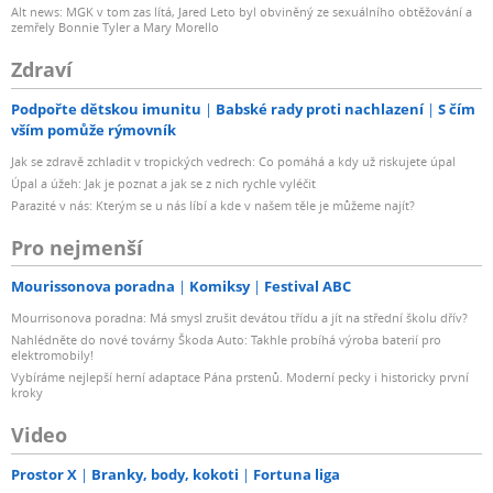
Alt news: MGK v tom zas lítá, Jared Leto byl obviněný ze sexuálního obtěžování a
zemřely Bonnie Tyler a Mary Morello
Zdraví
Podpořte dětskou imunitu
Babské rady proti nachlazení
S čím
vším pomůže rýmovník
Jak se zdravě zchladit v tropických vedrech: Co pomáhá a kdy už riskujete úpal
Úpal a úžeh: Jak je poznat a jak se z nich rychle vyléčit
Parazité v nás: Kterým se u nás líbí a kde v našem těle je můžeme najít?
Pro nejmenší
Mourissonova poradna
Komiksy
Festival ABC
Mourrisonova poradna: Má smysl zrušit devátou třídu a jít na střední školu dřív?
Nahlédněte do nové továrny Škoda Auto: Takhle probíhá výroba baterií pro
elektromobily!
Vybíráme nejlepší herní adaptace Pána prstenů. Moderní pecky i historicky první
kroky
Video
Prostor X
Branky, body, kokoti
Fortuna liga