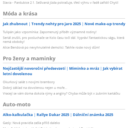
Slavia - Pardubice 2:1. Sešívaná jízda pokračuje, třetí výhru v řadě zařídil Chytil
Móda a krása
Jak zhubnout
Trendy nehty pro jaro 2025
Nové make-up trendy
Tulipán jako vzpomínka: Zapomenutý příběh významné rodiny!
Seriál zrušili, pro posluchače se Kolo času točí dál. Vypráví fantastickou ságu, která
nemá obdoby!
Alice Bendová po nevyhnutelné demolici: Takhle roste nový dům!
Pro ženy a maminky
Nejčastější novoroční předsevzetí
Miminko a mráz
Jak vybírat
letní dovolenou
Okurkový salát s novými brambory
Dobrý základ na dovolenou nejen u moře...
Vracejí se vám doma dokola rýmy a angíny? Chyba může být v zubním kartáčku
Auto-moto
Alko-kalkulačka
Rallye Dakar 2025
Dálniční známka 2025
Gasly: Nová pravidla zašla příliš daleko