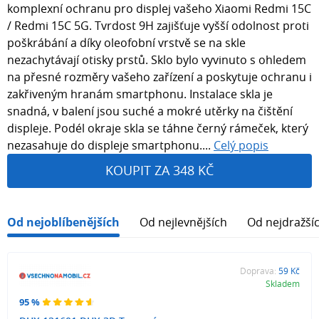
komplexní ochranu pro displej vašeho Xiaomi Redmi 15C
/ Redmi 15C 5G. Tvrdost 9H zajišťuje vyšší odolnost proti
poškrábání a díky oleofobní vrstvě se na skle
nezachytávají otisky prstů. Sklo bylo vyvinuto s ohledem
na přesné rozměry vašeho zařízení a poskytuje ochranu i
zakřiveným hranám smartphonu. Instalace skla je
snadná, v balení jsou suché a mokré utěrky na čištění
displeje. Podél okraje skla se táhne černý rámeček, který
nezasahuje do displeje smartphonu....
Celý popis
KOUPIT ZA 348 KČ
Od nejoblíbenějších
Od nejlevnějších
Od nejdražší
Doprava:
59 Kč
Skladem
95 %