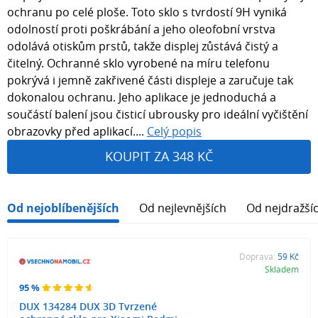
ochranu po celé ploše. Toto sklo s tvrdostí 9H vyniká
odolností proti poškrábání a jeho oleofobní vrstva
odolává otiskům prstů, takže displej zůstává čistý a
čitelný. Ochranné sklo vyrobené na míru telefonu
pokrývá i jemně zakřivené části displeje a zaručuje tak
dokonalou ochranu. Jeho aplikace je jednoduchá a
součástí balení jsou čisticí ubrousky pro ideální vyčištění
obrazovky před aplikací....
Celý popis
KOUPIT ZA 348 KČ
Od nejoblíbenějších
Od nejlevnějších
Od nejdražší
Doprava:
59 Kč
Skladem
95 %
DUX 134284 DUX 3D Tvrzené