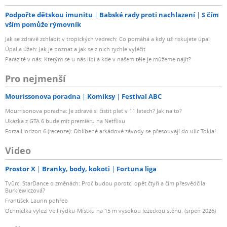
Podpořte dětskou imunitu
Babské rady proti nachlazení
S čím
vším pomůže rýmovník
Jak se zdravě zchladit v tropických vedrech: Co pomáhá a kdy už riskujete úpal
Úpal a úžeh: Jak je poznat a jak se z nich rychle vyléčit
Parazité v nás: Kterým se u nás líbí a kde v našem těle je můžeme najít?
Pro nejmenší
Mourissonova poradna
Komiksy
Festival ABC
Mourrisonova poradna: Je zdravé si čistit pleť v 11 letech? Jak na to?
Ukázka z GTA 6 bude mít premiéru na Netflixu
Forza Horizon 6 (recenze): Oblíbené arkádové závody se přesouvají do ulic Tokia!
Video
Prostor X
Branky, body, kokoti
Fortuna liga
Tvůrci StarDance o změnách: Proč budou porotci opět čtyři a čím přesvědčila
Burkiewiczová?
František Laurin pohřeb
Ochmelka vylezl ve Frýdku-Místku na 15 m vysokou lezeckou stěnu. (srpen 2026)