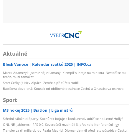
VÝBĚR
Aktuálně
Blesk Vánoce
Kalendář svátků 2025
INFO.cz
Marek Adamczyk: Jsem z něj zklamaný. Klempíř si hraje na ministra. Nestačí se tak
tvářit, musí zamakat
Smrt Češky (†14) v Alpách: Zemřela při túře s rodiči
Babišova dovolená: Kousek od oblíbené destinace Čechů a Onassisova ostrova
Sport
MS hokej 2025
Biatlon
Liga mistrů
Střední záložníci Sparty: Sochůrek bojuje s konkurencí, udrží se na Letné Hollý?
ONLINE: Jablonec - RFS 0:0. Severočeši rozehráli 3. předkolo Konferenční ligy
Transfer za tři miliardy do Realu Madrid: Diomande měl před lety působit v Česku!