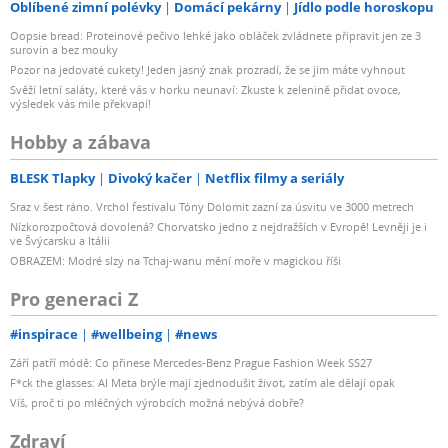
Oblíbené zimní polévky
Domácí pekárny
Jídlo podle horoskopu
Oopsie bread: Proteinové pečivo lehké jako obláček zvládnete připravit jen ze 3
surovin a bez mouky
Pozor na jedovaté cukety! Jeden jasný znak prozradí, že se jim máte vyhnout
Svěží letní saláty, které vás v horku neunaví: Zkuste k zelenině přidat ovoce,
výsledek vás mile překvapí!
Hobby a zábava
BLESK Tlapky
Divoký kačer
Netflix filmy a seriály
Sraz v šest ráno. Vrchol festivalu Tóny Dolomit zazní za úsvitu ve 3000 metrech
Nízkorozpočtová dovolená? Chorvatsko jedno z nejdražších v Evropě! Levněji je i
ve Švýcarsku a Itálii
OBRAZEM: Modré slzy na Tchaj-wanu mění moře v magickou říši
Pro generaci Z
#inspirace
#wellbeing
#news
Září patří módě: Co přinese Mercedes-Benz Prague Fashion Week SS27
F*ck the glasses: AI Meta brýle mají zjednodušit život, zatím ale dělají opak
Víš, proč ti po mléčných výrobcích možná nebývá dobře?
Zdraví