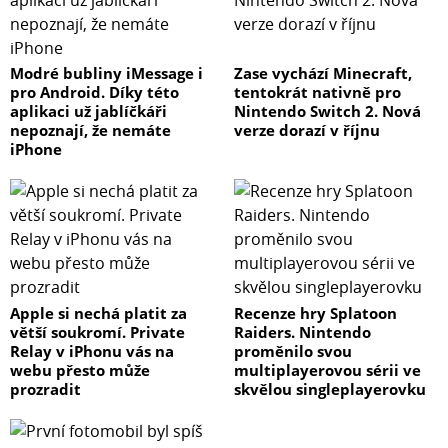
Modré bubliny iMessage i
Zase vychází Minecraft,
pro Android. Díky této
tentokrát nativně pro
aplikaci už jablíčkáři
Nintendo Switch 2. Nová
nepoznají, že nemáte
verze dorazí v říjnu
iPhone
Apple si nechá platit za
Recenze hry Splatoon
větší soukromí. Private
Raiders. Nintendo
Relay v iPhonu vás na
proměnilo svou
webu přesto může
multiplayerovou sérii ve
prozradit
skvělou singleplayerovku