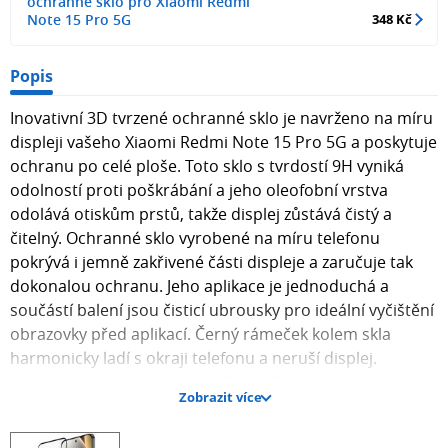
ochranné sklo pro Xiaomi Redmi
Note 15 Pro 5G
348 Kč
Popis
Inovativní 3D tvrzené ochranné sklo je navrženo na míru
displeji vašeho Xiaomi Redmi Note 15 Pro 5G a poskytuje
ochranu po celé ploše. Toto sklo s tvrdostí 9H vyniká
odolností proti poškrábání a jeho oleofobní vrstva
odolává otiskům prstů, takže displej zůstává čistý a
čitelný. Ochranné sklo vyrobené na míru telefonu
pokrývá i jemně zakřivené části displeje a zaručuje tak
dokonalou ochranu. Jeho aplikace je jednoduchá a
součástí balení jsou čisticí ubrousky pro ideální vyčištění
obrazovky před aplikací. Černý rámeček kolem skla
harmonicky ladí s okraji telefonu a neruší displej.
pokrývá celý displej chrání před poškozením sklo je
Zobrazit více
křišťálově čiré s černým rámečkem po aplikaci skla
doporučujeme odstranit a znovu nasadit otisky prstů