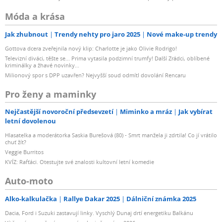
Móda a krása
Jak zhubnout
Trendy nehty pro jaro 2025
Nové make-up trendy
Gottova dcera zveřejnila nový klip: Charlotte je jako Olivie Rodrigo!
Televizní diváci, těšte se... Prima vytasila podzimní trumfy! Další Zrádci, oblíbené
kriminálky a žhavé novinky...
Milionový spor s DPP uzavřen? Nejvyšší soud odmítl dovolání Rencaru
Pro ženy a maminky
Nejčastější novoroční předsevzetí
Miminko a mráz
Jak vybírat
letní dovolenou
Hlasatelka a moderátorka Saskia Burešová (80) - Smrt manžela ji zdrtila! Co jí vrátilo
chuť žít?
Veggie Burritos
KVÍZ: Rafťáci. Otestujte své znalosti kultovní letní komedie
Auto-moto
Alko-kalkulačka
Rallye Dakar 2025
Dálniční známka 2025
Dacia, Ford i Suzuki zastavují linky. Vyschlý Dunaj drtí energetiku Balkánu