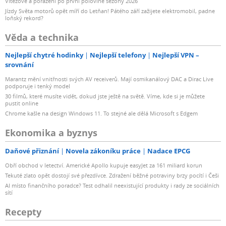
Vítězové a poražení po první polovině sezóny 2026
Jízdy Světa motorů opět míří do Letňan! Pátého září zažijete elektromobil, padne
loňský rekord?
Věda a technika
Nejlepší chytré hodinky
Nejlepší telefony
Nejlepší VPN –
srovnání
Marantz mění vnitřnosti svých AV receiverů. Mají osmikanálový DAC a Dirac Live
podporuje i tenký model
30 filmů, které musíte vidět, dokud jste ještě na světě. Víme, kde si je můžete
pustit online
Chrome kašle na design Windows 11. To stejné ale dělá Microsoft s Edgem
Ekonomika a byznys
Daňové přiznání
Novela zákoníku práce
Nadace EPCG
Obří obchod v letectví. Americké Apollo kupuje easyJet za 161 miliard korun
Tekuté zlato opět dostojí své přezdívce. Zdražení běžné potraviny brzy pocítí i Češi
AI místo finančního poradce? Test odhalil neexistující produkty i rady ze sociálních
sítí
Recepty