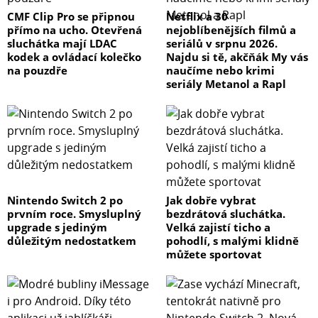
CMF Clip Pro se připnou
Netflix a 30
přímo na ucho. Otevřená
nejoblíbenějších filmů a
sluchátka mají LDAC
seriálů v srpnu 2026.
kodek a ovládací kolečko
Najdu si tě, akčňák My vás
na pouzdře
naučíme nebo krimi
seriály Metanol a Rapl
Nintendo Switch 2 po
Jak dobře vybrat
prvním roce. Smysluplný
bezdrátová sluchátka.
upgrade s jediným
Velká zajistí ticho a
důležitým nedostatkem
pohodlí, s malými klidně
můžete sportovat