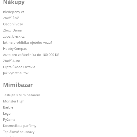
Nákupy
hledejceny.cz
Zboží Živě
Osobní vozy
Zboží Dáma
zbozi.blesk.cz
Jak na prohlídku ojetého vozu?
HobbyKompas
Auto pro začátečníka do 100 000 Kč
Zboží Auto
Ojetá Škoda Octavia
Jak vybrat auto?
Mimibazar
Testujte s Mimibazarem
Monster High
Barbie
Lego
Pyžama
Kosmetika a parfémy
Teplákové soupravy