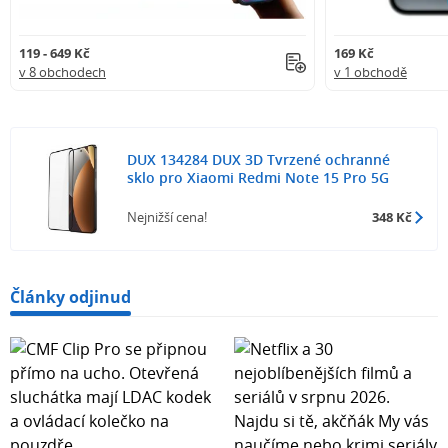
119 - 649 Kč
169 Kč
v 8 obchodech
v 1 obchodě
DUX 134284 DUX 3D Tvrzené ochranné
sklo pro Xiaomi Redmi Note 15 Pro 5G
Nejnižší cena!
348 Kč
Články odjinud