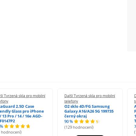
ší Tvrzená skla pro mobilní
Další Tvrzená skla pro mobilní
D
efony
telefony
t
zaGuard 2.5D Case
O2 sklo 4D/FG Samsung
iendly Glass pro iPhone
Galaxy A16/A26 5G 199735
/ 13 Pro / 14 / 16e AGD-
černý okraj
1
F0147P2
90 %
 %
(129 hodnocení)
5 hodnocení)