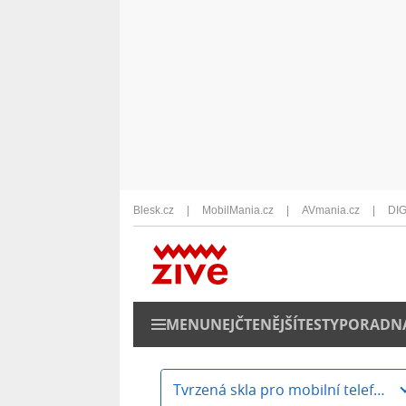
Blesk.cz
MobilMania.cz
AVmania.cz
DIG
MENU
NEJČTENĚJŠÍ
TESTY
PORADN
Tvrzená skla pro mobilní telefony