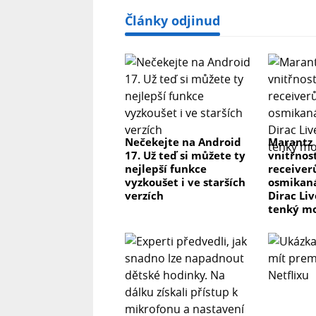
Články odjinud
Nečekejte na Android
Marantz
17. Už teď si můžete ty
vnitřnos
nejlepší funkce
receiver
vyzkoušet i ve starších
osmikaná
verzích
Dirac Li
tenký m