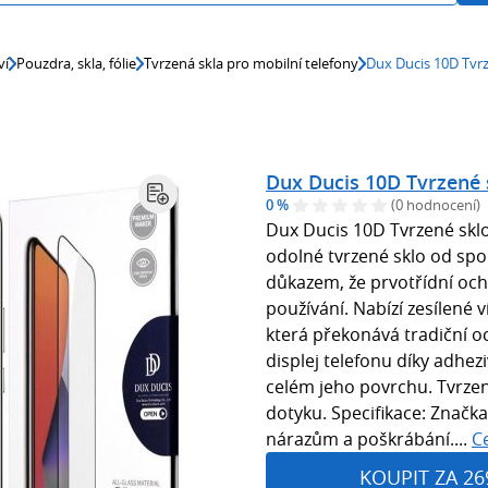
ví
Pouzdra, skla, fólie
Tvrzená skla pro mobilní telefony
Dux Ducis 10D Tvr
Dux Ducis 10D Tvrzené 
0 %
(0 hodnocení)
Dux Ducis 10D Tvrzené skl
odolné tvrzené sklo od spo
důkazem, že prvotřídní oc
používání. Nabízí zesílené v
která překonává tradiční 
displej telefonu díky adhezi
celém jeho povrchu. Tvrzené
dotyku. Specifikace: Značk
nárazům a poškrábání....
C
KOUPIT ZA 26