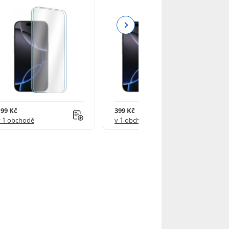
Next
199 Kč
399 Kč
v 1 obchodě
v 1 obchodě