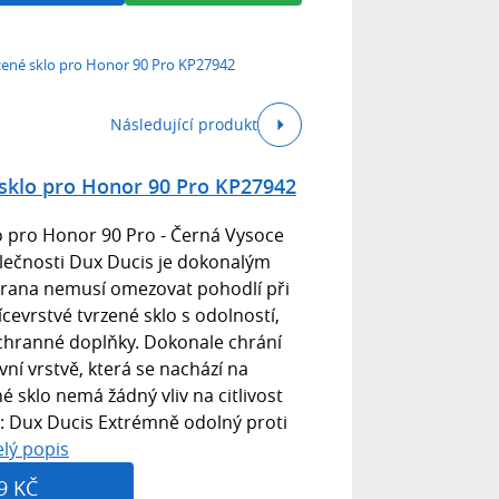
zené sklo pro Honor 90 Pro KP27942
Následující produkt
sklo pro Honor 90 Pro KP27942
o pro Honor 90 Pro - Černá Vysoce
lečnosti Dux Ducis je dokonalým
hrana nemusí omezovat pohodlí při
ícevrstvé tvrzené sklo s odolností,
ochranné doplňky. Dokonale chrání
vní vrstvě, která se nachází na
 sklo nemá žádný vliv na citlivost
a: Dux Ducis Extrémně odolný proti
elý popis
9 KČ