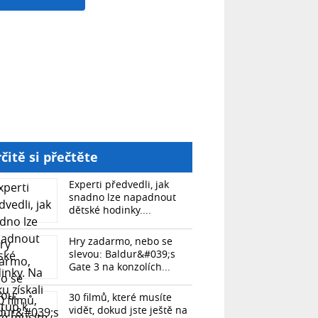
čitě si přečtěte
Experti předvedli, jak
snadno lze napadnout
dětské hodinky....
Hry zadarmo, nebo se
slevou: Baldur&#039;s
Gate 3 na konzolích...
30 filmů, které musíte
vidět, dokud jste ještě na