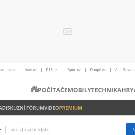
Iarena.cz
Auto.cz
E15.cz
iSport.cz
Doupě.cz
AutoRevue.
POČÍTAČE
MOBILY
TECHNIKA
HRY
A
DISKUZNÍ FÓRUM
VIDEO
PREMIUM