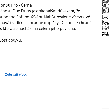
or 90 Pro - Černá
ečnosti Dux Ducis je dokonalým důkazem, že
pohodlí při používání. Nabízí zesílené vícevrstvé
konává tradiční ochranné doplňky. Dokonale chrání
vě, která se nachází na celém jeho povrchu.
ivost dotyku.
oškrábání.
Zobrazit více
ontáž skla.