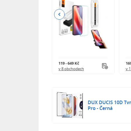
Previous
Kč
119 - 649 Kč
16
 obchodech
v 8 obchodech
v 
DUX DUCIS 10D Tvr
Pro - Černá