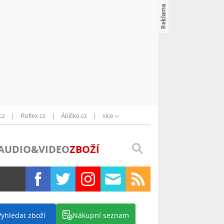
cz
Reflex.cz
Ábíčko.cz
více
AUDIO&VIDEO
ZBOŽÍ
Vyhledat zboží
Nákupní seznam