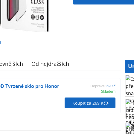
1
evnějších
Od nejdražších
Ur
D Tvrzené sklo pro Honor
Doprava:
69 Kč
á
Skladem
Koupit za 269 Kč