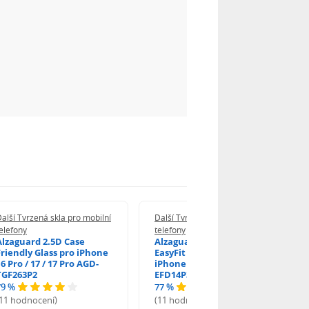
alší Tvrzená skla pro mobilní
Další Tvrzená skla pro mobilní
elefony
telefony
Alzaguard 2.5D Case
Alzaguard 2.5D Glass
Friendly Glass pro iPhone
EasyFit DustFree pro
6 Pro / 17 / 17 Pro AGD-
iPhone 16 Pro / 17 AGD-
TGF263P2
EFD14P3
79 %
77 %
(11 hodnocení)
(11 hodnocení)