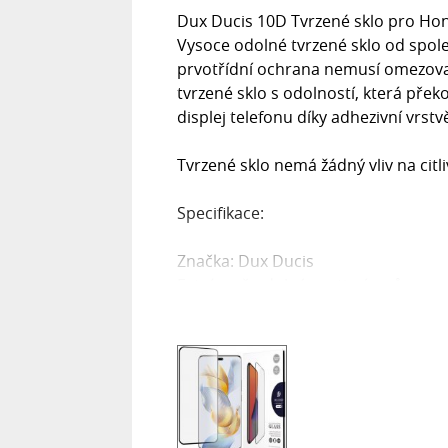
Dux Ducis 10D Tvrzené sklo pro Hon
Vysoce odolné tvrzené sklo od spol
prvotřídní ochrana nemusí omezovat 
tvrzené sklo s odolností, která pře
displej telefonu díky adhezivní vrst
Tvrzené sklo nemá žádný vliv na citl
Specifikace:
Značka: Dux Ducis
Extrémně odolný proti nárazům a p
Chrání celou obrazovku.
Lepicí vrstva po celé ploše.
Jednoduchá montáž.
Krabice obsahuje sadu pro vlastní m
Barva: Černá