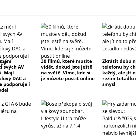
 mění
30 filmů, které musíte
Zkrátit dobu n
ti svých AV
vidět, dokud jste ještě
telefonu by ch
ů. Mají
na světě. Víme, kde si
každý, ale jít 
lový DAC a
je můžete pustit online
režim Letadlo
ve podporuje i
smysl
odel