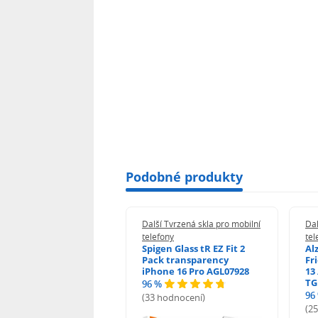
Podobné produkty
 Tvrzená skla pro mobilní
Další Tvrzená skla pro mobilní
Dal
ony
telefony
tel
guard 2.5D Glass
Spigen Glass tR EZ Fit 2
Al
Fit DustFree pro
Pack transparency
Fr
ne 17 Pro Max AGD-
iPhone 16 Pro AGL07928
13 
479BDAP3
TG
96 %
96
(33 hodnocení)
odnocení)
(2