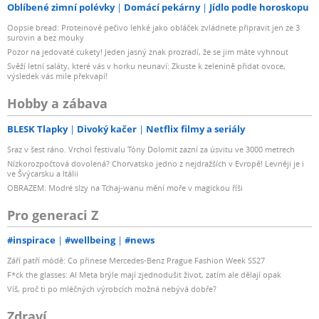
Oblíbené zimní polévky
Domácí pekárny
Jídlo podle horoskopu
Oopsie bread: Proteinové pečivo lehké jako obláček zvládnete připravit jen ze 3
surovin a bez mouky
Pozor na jedovaté cukety! Jeden jasný znak prozradí, že se jim máte vyhnout
Svěží letní saláty, které vás v horku neunaví: Zkuste k zelenině přidat ovoce,
výsledek vás mile překvapí!
Hobby a zábava
BLESK Tlapky
Divoký kačer
Netflix filmy a seriály
Sraz v šest ráno. Vrchol festivalu Tóny Dolomit zazní za úsvitu ve 3000 metrech
Nízkorozpočtová dovolená? Chorvatsko jedno z nejdražších v Evropě! Levněji je i
ve Švýcarsku a Itálii
OBRAZEM: Modré slzy na Tchaj-wanu mění moře v magickou říši
Pro generaci Z
#inspirace
#wellbeing
#news
Září patří módě: Co přinese Mercedes-Benz Prague Fashion Week SS27
F*ck the glasses: AI Meta brýle mají zjednodušit život, zatím ale dělají opak
Víš, proč ti po mléčných výrobcích možná nebývá dobře?
Zdraví