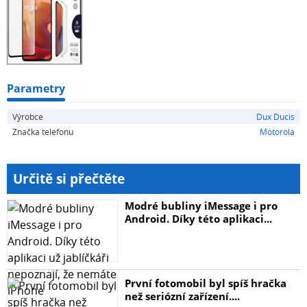
Značka: Dux Ducis
Extrémně odolný proti nárazům a poškrábání.
Chrání celou obrazovku.
Lepicí vrstva po celé ploše.
Jednoduchá montáž.
Krabice obsahuje sadu pro vlastní montáž skla.
Parametry
Barva: Černá
Výrobce
Dux Ducis
Značka telefonu
Motorola
Kompatibilní: Motorola Moto G15/Moto G15
Určitě si přečtěte
Modré bubliny iMessage i pro
Android. Díky této aplikaci...
První fotomobil byl spíš hračka
než seriózní zařízení....