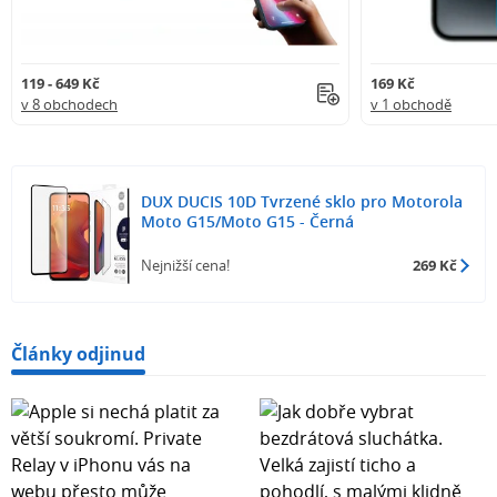
119 - 649 Kč
169 Kč
v 8 obchodech
v 1 obchodě
DUX DUCIS 10D Tvrzené sklo pro Motorola
Moto G15/Moto G15 - Černá
Nejnižší cena!
269 Kč
Články odjinud