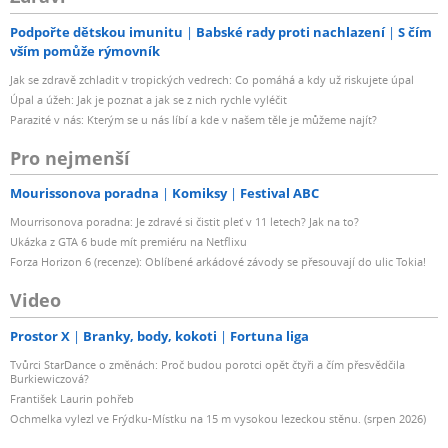
Podpořte dětskou imunitu
Babské rady proti nachlazení
S čím
vším pomůže rýmovník
Jak se zdravě zchladit v tropických vedrech: Co pomáhá a kdy už riskujete úpal
Úpal a úžeh: Jak je poznat a jak se z nich rychle vyléčit
Parazité v nás: Kterým se u nás líbí a kde v našem těle je můžeme najít?
Pro nejmenší
Mourissonova poradna
Komiksy
Festival ABC
Mourrisonova poradna: Je zdravé si čistit pleť v 11 letech? Jak na to?
Ukázka z GTA 6 bude mít premiéru na Netflixu
Forza Horizon 6 (recenze): Oblíbené arkádové závody se přesouvají do ulic Tokia!
Video
Prostor X
Branky, body, kokoti
Fortuna liga
Tvůrci StarDance o změnách: Proč budou porotci opět čtyři a čím přesvědčila
Burkiewiczová?
František Laurin pohřeb
Ochmelka vylezl ve Frýdku-Místku na 15 m vysokou lezeckou stěnu. (srpen 2026)