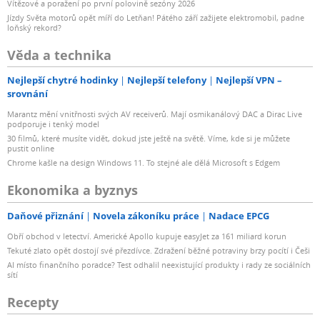
Vítězové a poražení po první polovině sezóny 2026
Jízdy Světa motorů opět míří do Letňan! Pátého září zažijete elektromobil, padne
loňský rekord?
Věda a technika
Nejlepší chytré hodinky
Nejlepší telefony
Nejlepší VPN –
srovnání
Marantz mění vnitřnosti svých AV receiverů. Mají osmikanálový DAC a Dirac Live
podporuje i tenký model
30 filmů, které musíte vidět, dokud jste ještě na světě. Víme, kde si je můžete
pustit online
Chrome kašle na design Windows 11. To stejné ale dělá Microsoft s Edgem
Ekonomika a byznys
Daňové přiznání
Novela zákoníku práce
Nadace EPCG
Obří obchod v letectví. Americké Apollo kupuje easyJet za 161 miliard korun
Tekuté zlato opět dostojí své přezdívce. Zdražení běžné potraviny brzy pocítí i Češi
AI místo finančního poradce? Test odhalil neexistující produkty i rady ze sociálních
sítí
Recepty