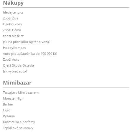
Nákupy
hledejceny.cz
Zboží Živě
Osobní vozy
Zboží Dáma
zbozi.blesk.cz
Jak na prohlídku ojetého vozu?
HobbyKompas
Auto pro začátečníka do 100 000 Kč
Zboží Auto
Ojetá Škoda Octavia
Jak vybrat auto?
Mimibazar
Testujte s Mimibazarem
Monster High
Barbie
Lego
Pyžama
Kosmetika a parfémy
Teplákové soupravy