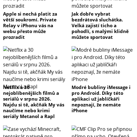
Apple si nechá platit za
Jak dobře vybrat
větší soukromí. Private
bezdrátová sluchátka.
Relay v iPhonu vás na
Velká zajistí ticho a
webu přesto může
pohodlí, s malými klidně
prozradit
můžete sportovat
Netflix a 30
Modré bubliny iMessage i
nejoblíbenějších filmů a
pro Android. Díky této
seriálů v srpnu 2026.
aplikaci už jablíčkáři
Najdu si tě, akčňák My vás
nepoznají, že nemáte
naučíme nebo krimi
iPhone
seriály Metanol a Rapl