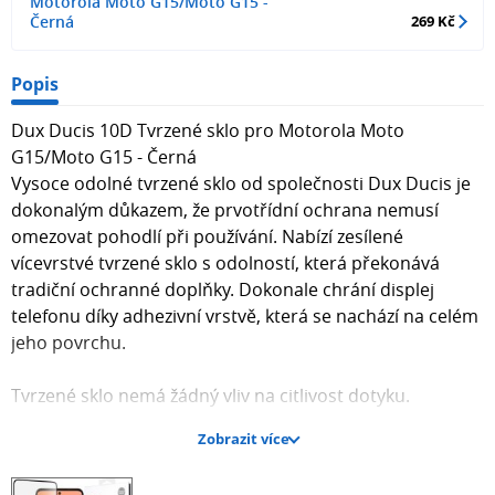
Motorola Moto G15/Moto G15 -
Černá
269 Kč
Popis
Dux Ducis 10D Tvrzené sklo pro Motorola Moto
G15/Moto G15 - Černá
Vysoce odolné tvrzené sklo od společnosti Dux Ducis je
dokonalým důkazem, že prvotřídní ochrana nemusí
omezovat pohodlí při používání. Nabízí zesílené
vícevrstvé tvrzené sklo s odolností, která překonává
tradiční ochranné doplňky. Dokonale chrání displej
telefonu díky adhezivní vrstvě, která se nachází na celém
jeho povrchu.
Tvrzené sklo nemá žádný vliv na citlivost dotyku.
Zobrazit více
Specifikace: