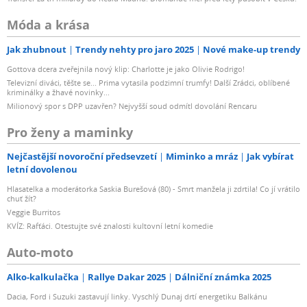
Móda a krása
Jak zhubnout
Trendy nehty pro jaro 2025
Nové make-up trendy
Gottova dcera zveřejnila nový klip: Charlotte je jako Olivie Rodrigo!
Televizní diváci, těšte se... Prima vytasila podzimní trumfy! Další Zrádci, oblíbené
kriminálky a žhavé novinky...
Milionový spor s DPP uzavřen? Nejvyšší soud odmítl dovolání Rencaru
Pro ženy a maminky
Nejčastější novoroční předsevzetí
Miminko a mráz
Jak vybírat
letní dovolenou
Hlasatelka a moderátorka Saskia Burešová (80) - Smrt manžela ji zdrtila! Co jí vrátilo
chuť žít?
Veggie Burritos
KVÍZ: Rafťáci. Otestujte své znalosti kultovní letní komedie
Auto-moto
Alko-kalkulačka
Rallye Dakar 2025
Dálniční známka 2025
Dacia, Ford i Suzuki zastavují linky. Vyschlý Dunaj drtí energetiku Balkánu