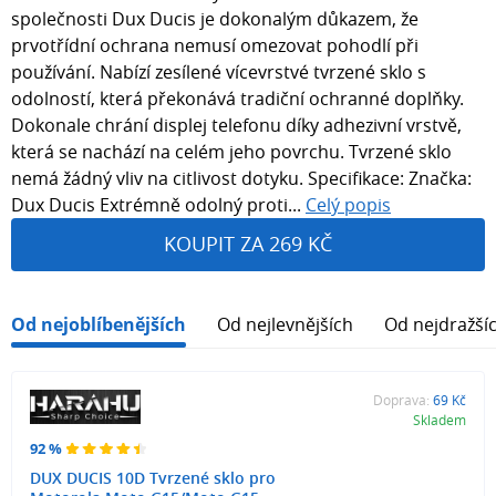
společnosti Dux Ducis je dokonalým důkazem, že
prvotřídní ochrana nemusí omezovat pohodlí při
používání. Nabízí zesílené vícevrstvé tvrzené sklo s
odolností, která překonává tradiční ochranné doplňky.
Dokonale chrání displej telefonu díky adhezivní vrstvě,
která se nachází na celém jeho povrchu. Tvrzené sklo
nemá žádný vliv na citlivost dotyku. Specifikace: Značka:
Dux Ducis Extrémně odolný proti...
Celý popis
KOUPIT ZA 269 KČ
Od nejoblíbenějších
Od nejlevnějších
Od nejdražší
Doprava:
69 Kč
Skladem
92 %
DUX DUCIS 10D Tvrzené sklo pro