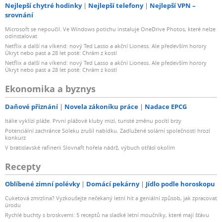
Nejlepší chytré hodinky
Nejlepší telefony
Nejlepší VPN –
srovnání
Microsoft se nepoučil. Ve Windows potichu instaluje OneDrive Photos, které nelze
odinstalovat
Netflix a další na víkend: nový Ted Lasso a akční Lioness. Ale především horory
Úkryt nebo past a 28 let poté: Chrám z kostí
Netflix a další na víkend: nový Ted Lasso a akční Lioness. Ale především horory
Úkryt nebo past a 28 let poté: Chrám z kostí
Ekonomika a byznys
Daňové přiznání
Novela zákoníku práce
Nadace EPCG
Itálie vyklízí pláže. První plážové kluby mizí, turisté změnu pocítí brzy
Potenciální zachránce Soleku zrušil nabídku. Zadlužené solární společnosti hrozí
konkurz
V bratislavské rafinerii Slovnaft hořela nádrž, výbuch otřásl okolím
Recepty
Oblíbené zimní polévky
Domácí pekárny
Jídlo podle horoskopu
Cuketová zmrzlina? Vyzkoušejte nečekaný letní hit a geniální způsob, jak zpracovat
úrodu
Rychlé buchty s broskvemi: 5 receptů na sladké letní moučníky, které mají šťávu