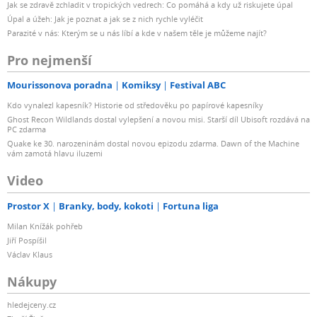
Jak se zdravě zchladit v tropických vedrech: Co pomáhá a kdy už riskujete úpal
Úpal a úžeh: Jak je poznat a jak se z nich rychle vyléčit
Parazité v nás: Kterým se u nás líbí a kde v našem těle je můžeme najít?
Pro nejmenší
Mourissonova poradna
Komiksy
Festival ABC
Kdo vynalezl kapesník? Historie od středověku po papírové kapesníky
Ghost Recon Wildlands dostal vylepšení a novou misi. Starší díl Ubisoft rozdává na
PC zdarma
Quake ke 30. narozeninám dostal novou epizodu zdarma. Dawn of the Machine
vám zamotá hlavu iluzemi
Video
Prostor X
Branky, body, kokoti
Fortuna liga
Milan Knížák pohřeb
Jiří Pospíšil
Václav Klaus
Nákupy
hledejceny.cz