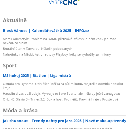
VÝBĚR
Aktuálně
Blesk Vánoce
Kalendář svátků 2025
INFO.cz
Marek Adamczyk: Problém na DAMU přetrvává. Všichni o něm vědí, jen moc
nevědí, co s ním
Brutální útok v Tanvaldu: Několik pobodaných
Nahotinky na Měsíci: Astronautovy Playboy fotky se vydražily za miliony
Sport
MS hokej 2025
Biatlon
Liga mistrů
Ostuda pro Dynamo. Odhlášení béčka za půl milionu, majitelka odmítla nabídku
kraje
Haraslín si zaslouží odejít. Výhra je to i pro Spartu, ale měla by ještě zareagovat
ONLINE: Slavia B - Třinec 3:2. Dukla hostí Kroměříž, Karviná hraje v Prostějově
Móda a krása
Jak zhubnout
Trendy nehty pro jaro 2025
Nové make-up trendy
Smrt na silnici v Letňanech: Policie vyšetřuje tragickou nehodu motorkáře