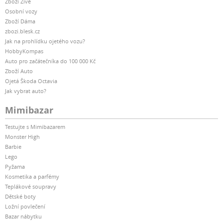
Zboží Živě
Osobní vozy
Zboží Dáma
zbozi.blesk.cz
Jak na prohlídku ojetého vozu?
HobbyKompas
Auto pro začátečníka do 100 000 Kč
Zboží Auto
Ojetá Škoda Octavia
Jak vybrat auto?
Mimibazar
Testujte s Mimibazarem
Monster High
Barbie
Lego
Pyžama
Kosmetika a parfémy
Teplákové soupravy
Dětské boty
Ložní povlečení
Bazar nábytku