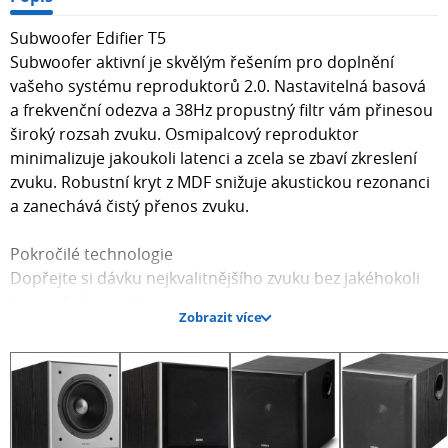
Subwoofer Edifier T5
Subwoofer aktivní je skvělým řešením pro doplnění
vašeho systému reproduktorů 2.0. Nastavitelná basová
a frekvenční odezva a 38Hz propustný filtr vám přinesou
široký rozsah zvuku. Osmipalcový reproduktor
minimalizuje jakoukoli latenci a zcela se zbaví zkreslení
zvuku. Robustní kryt z MDF snižuje akustickou rezonanci
a zanechává čistý přenos zvuku.
Pokročilé technologie
Dopřejte si dávku nejkvalitnějšího zvuku bez jakéhokoli
šumu. Průchozí filtr má na starosti vysoké a střední
Zobrazit více
frekvence a vylepšuje hluboké basy s rozsahem 38 Hz.
Osmipalcový reproduktor se systémem DSP zaručuje
výkon až 70 W. Zajistěte si hodiny zábavy, kdy si budete
vychutnávat bohaté detaily svých oblíbených skladeb.
Inteligentní režim