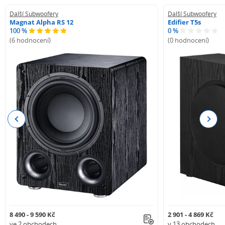
Další Subwoofery
Další Subwoofery
Magnat Alpha RS 12
Edifier T5s
100 %
0 %
(6 hodnocení)
(0 hodnocení)
Previous
Next
8 490 - 9 590 Kč
2 901 - 4 869 Kč
ve 2 obchodech
v 13 obchodech