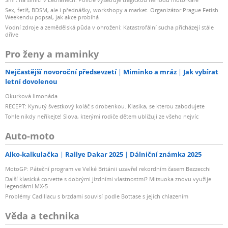
Sex, fetiš, BDSM, ale i přednášky, workshopy a market. Organizátor Prague Fetish
Weekendu popsal, jak akce probíhá
Vodní zdroje a zemědělská půda v ohrožení: Katastrofální sucha přicházejí stále
dříve
Pro ženy a maminky
Nejčastější novoroční předsevzetí
Miminko a mráz
Jak vybírat
letní dovolenou
Okurková limonáda
RECEPT: Kynutý švestkový koláč s drobenkou. Klasika, se kterou zabodujete
Tohle nikdy neříkejte! Slova, kterými rodiče dětem ubližují ze všeho nejvíc
Auto-moto
Alko-kalkulačka
Rallye Dakar 2025
Dálniční známka 2025
MotoGP: Páteční program ve Velké Británii uzavřel rekordním časem Bezzecchi
Další klasická corvette s dobrými jízdními vlastnostmi? Mitsuoka znovu využije
legendární MX-5
Problémy Cadillacu s brzdami souvisí podle Bottase s jejich chlazením
Věda a technika