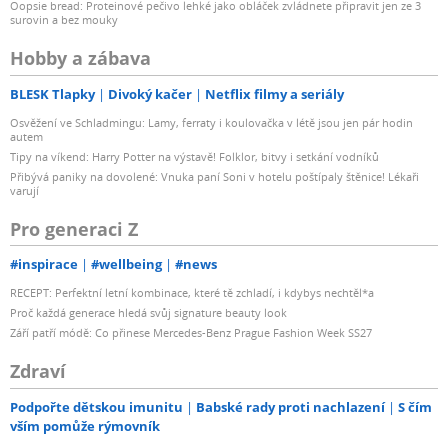
Oopsie bread: Proteinové pečivo lehké jako obláček zvládnete připravit jen ze 3
surovin a bez mouky
Hobby a zábava
BLESK Tlapky
Divoký kačer
Netflix filmy a seriály
Osvěžení ve Schladmingu: Lamy, ferraty i koulovačka v létě jsou jen pár hodin
autem
Tipy na víkend: Harry Potter na výstavě! Folklor, bitvy i setkání vodníků
Přibývá paniky na dovolené: Vnuka paní Soni v hotelu poštípaly štěnice! Lékaři
varují
Pro generaci Z
#inspirace
#wellbeing
#news
RECEPT: Perfektní letní kombinace, které tě zchladí, i kdybys nechtěl*a
Proč každá generace hledá svůj signature beauty look
Září patří módě: Co přinese Mercedes-Benz Prague Fashion Week SS27
Zdraví
Podpořte dětskou imunitu
Babské rady proti nachlazení
S čím
vším pomůže rýmovník