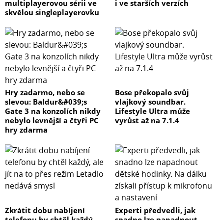
multiplayerovou sérii ve
i ve starších verzích
skvělou singleplayerovku
Hry zadarmo, nebo se
Bose překopalo svůj
slevou: Baldur&#039;s
vlajkový soundbar.
Gate 3 na konzolích nikdy
Lifestyle Ultra může
nebylo levnější a čtyři PC
vyrůst až na 7.1.4
hry zdarma
Zkrátit dobu nabíjení
Experti předvedli, jak
telefonu by chtěl každý,
snadno lze napadnout