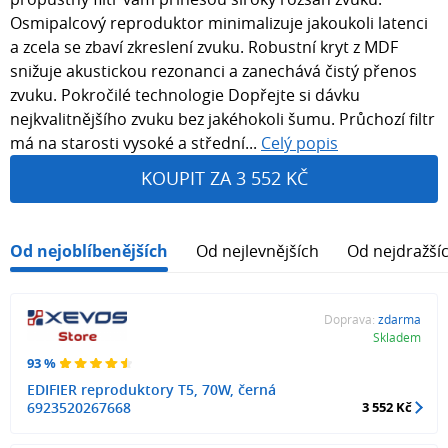
Osmipalcový reproduktor minimalizuje jakoukoli latenci
a zcela se zbaví zkreslení zvuku. Robustní kryt z MDF
snižuje akustickou rezonanci a zanechává čistý přenos
zvuku. Pokročilé technologie Dopřejte si dávku
nejkvalitnějšího zvuku bez jakéhokoli šumu. Průchozí filtr
má na starosti vysoké a střední...
Celý popis
KOUPIT ZA 3 552 KČ
Od nejoblíbenějších
Od nejlevnějších
Od nejdražší
Doprava:
zdarma
Skladem
93 %
EDIFIER reproduktory T5, 70W, černá
6923520267668
3 552 Kč