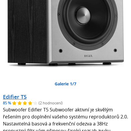
Galerie 1/7
Edifier T5
85 %
(2 hodnocení)
Subwoofer Edifier T5 Subwoofer aktivní je skvělým
řešením pro doplnění vašeho systému reproduktorů 2.0.
Nastavitelná basová a frekvenční odezva a 38Hz
propustný filtr vám přinesou široký rozsah zvuku.