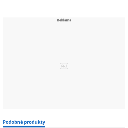
Úroveň šumu
≤25dB(A)
Vstupní citlivost
50±20mV
Porty
DC, x2 RCA
Odpor
2Ω
Podobné produkty