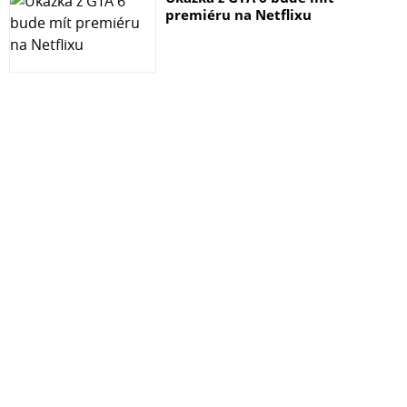
Napájecí kabel
premiéru na Netflixu
Audio kabel 3,5 mm na RCA
Audio kabel RCA na RCA
Příručka
Značka
Edifier
Model
T5
Celkový výstupní výkon
RMS 70W
Odstup signálu od šumu
≥85 dB (A)
Frekvenční odezva
38 Hz - 200 Hz