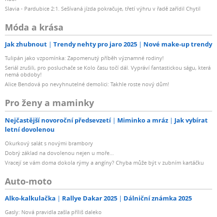
Slavia - Pardubice 2:1. Sešívaná jízda pokračuje, třetí výhru v řadě zařídil Chytil
Móda a krása
Jak zhubnout
Trendy nehty pro jaro 2025
Nové make-up trendy
Tulipán jako vzpomínka: Zapomenutý příběh významné rodiny!
Seriál zrušili, pro posluchače se Kolo času točí dál. Vypráví fantastickou ságu, která
nemá obdoby!
Alice Bendová po nevyhnutelné demolici: Takhle roste nový dům!
Pro ženy a maminky
Nejčastější novoroční předsevzetí
Miminko a mráz
Jak vybírat
letní dovolenou
Okurkový salát s novými brambory
Dobrý základ na dovolenou nejen u moře...
Vracejí se vám doma dokola rýmy a angíny? Chyba může být v zubním kartáčku
Auto-moto
Alko-kalkulačka
Rallye Dakar 2025
Dálniční známka 2025
Gasly: Nová pravidla zašla příliš daleko