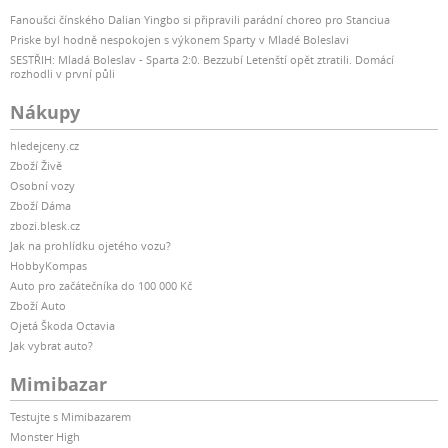
Fanoušci čínského Dalian Yingbo si připravili parádní choreo pro Stanciua
Priske byl hodně nespokojen s výkonem Sparty v Mladé Boleslavi
SESTŘIH: Mladá Boleslav - Sparta 2:0. Bezzubí Letenští opět ztratili. Domácí
rozhodli v první půli
Nákupy
hledejceny.cz
Zboží Živě
Osobní vozy
Zboží Dáma
zbozi.blesk.cz
Jak na prohlídku ojetého vozu?
HobbyKompas
Auto pro začátečníka do 100 000 Kč
Zboží Auto
Ojetá Škoda Octavia
Jak vybrat auto?
Mimibazar
Testujte s Mimibazarem
Monster High