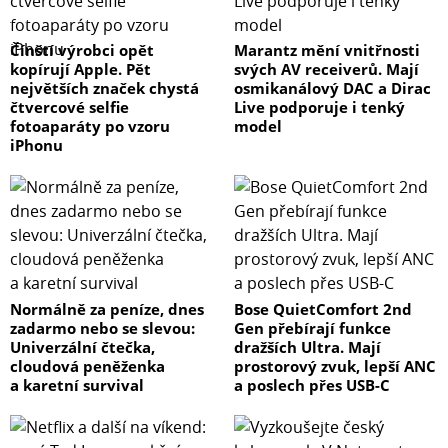
Čínští výrobci opět
Marantz mění vnitřnosti
kopírují Apple. Pět
svých AV receiverů. Mají
největších značek chystá
osmikanálový DAC a Dirac
čtvercové selfie
Live podporuje i tenký
fotoaparáty po vzoru
model
iPhonu
Normálně za peníze, dnes
Bose QuietComfort 2nd
zadarmo nebo se slevou:
Gen přebírají funkce
Univerzální čtečka,
dražších Ultra. Mají
cloudová peněženka
prostorový zvuk, lepší ANC
a karetní survival
a poslech přes USB-C