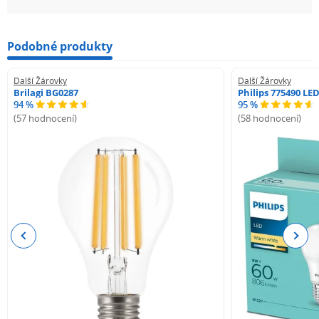
Podobné produkty
Další Žárovky
Další Žárovky
Brilagi BG0287
Philips 775490 LE
94 %
95 %
(57 hodnocení)
(58 hodnocení)
Previous
Next