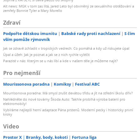
Alt news: MGK v tom zas lítá, Jared Leto byl obviněný ze sexuálního obtěžování a
zemřely Bonnie Tyler a Mary Morello
Zdraví
Podpořte dětskou imunitu
Babské rady proti nachlazení
S čím
vším pomůže rýmovník
Jak se zdravě zchladit v tropických vedrech: Co pomáhá a kdy už riskujete úpal
Úpal a úžeh: Jak je poznat a jak se z nich rychle vyléčit
Parazité v nás: Kterým se u nás líbí a kde v našem těle je můžeme najít?
Pro nejmenší
Mourissonova poradna
Komiksy
Festival ABC
Mourrisonova poradna: Má smysl zrušit devátou třídu a jít na střední školu dřív?
Nahlédněte do nové továrny Škoda Auto: Takhle probíhá výroba baterií pro
elektromobily!
Vybíráme nejlepší herní adaptace Pána prstenů. Moderní pecky i historicky první
kroky
Video
Prostor X
Branky, body, kokoti
Fortuna liga