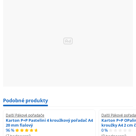
Podobné produkty
Další Pákové pořadače
Další Pákové pořad
Karton P+P Pastelini 4 kroužkový pořadač A4
Karton P+P OPali
20 mm fialový
kroužky A4 2 cm 
96 %
0 %
(7 hodnocení)
(0 hodnocení)