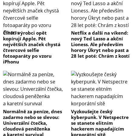
Čínští výrobci opět
Netflix a další na víkend:
kopírují Apple. Pět
nový Ted Lasso a akční
největších značek chystá
Lioness. Ale především
čtvercové selfie
horory Úkryt nebo past a
fotoaparáty po vzoru
28 let poté: Chrám z kostí
iPhonu
Normálně za peníze, dnes
Vyzkoušejte český
zadarmo nebo se slevou:
kyberpunk. V Netspectre
Univerzální čtečka,
se stanete elitním
cloudová peněženka
hackerem napadajícím
a karetní survival
korporátní sítě