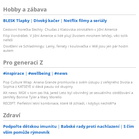
Hobby a zábava
BLESK Tlapky
Divoký kačer
Netflix filmy a seriály
Cestovní horečka šlechty: Chuďas z Klatovska otrokářem v Jižní Americe
Filip Vondrášek: V Jižní Americe si lidé plují životem mnohem lehčeji, věci tolik
neřeší
Osvěžení ve Schladmingu: Lamy, ferraty i koulovačka v létě jsou jen pár hodin
autem
Pro generaci Z
#inspirace
#wellbeing
#news
Pop Culture Wrap: Ariana Grande promluvila o svém ústupu z veřejného života a
Sophia z KATSEYE si dává pauzu od skupiny
Alt news: MGK v tom zas lítá, Jared Leto byl obviněný ze sexuálního obtěžování a
zemřely Bonnie Tyler a Mary Morello
RECEPT: Perfektní letní kombinace, které tě zchladí, i kdybys nechtěl*a
Zdraví
Podpořte dětskou imunitu
Babské rady proti nachlazení
S čím
vším pomůže rýmovník