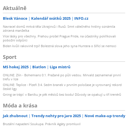
Aktuálně
Blesk Vánoce
Kalendář svátků 2025
INFO.cz
Navracel domů mrtvá těla Ukrajinců i Rusů: Smrt válečného hrdiny oznámila
zdrcená manželka
Více lásky pro všechny. Prahou prošel Prague Pride, na účastníky pokřikovali
pobožní odpůrci
Biden kvůli rakovině trpí! Bolestná slova jeho syna Huntera o šířící se nemoci
Sport
MS hokej 2025
Biatlon
Liga mistrů
ONLINE: Zlín - Bohemians 0:1. Pražané po půli vedou. Mirvald zaznamenal první
trefu v lize
ONLINE: Teplice - Plzeň 3:4. Sedm branek v prvním poločase je vyrovnaný rekord
české ligy
Gning se trápí: v Baníku je pět měsíců bez bodu! Důvody se opakují u tří trenérů
Móda a krása
Jak zhubnout
Trendy nehty pro jaro 2025
Nové make-up trendy
Brutální napadení Soukupa. Právník Agáty promluvil