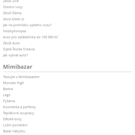
Zboží Živě
Osobní vozy
Zboží Dáma
zbozi.blesk.cz
Jak na prohlídku ojetého vozu?
HobbyKompas
Auto pro začátečníka do 100 000 Kč
Zboží Auto
Ojetá Škoda Octavia
Jak vybrat auto?
Mimibazar
Testujte s Mimibazarem
Monster High
Barbie
Lego
Pyžama
Kosmetika a parfémy
Teplákové soupravy
Dětské boty
Ložní povlečení
Bazar nábytku