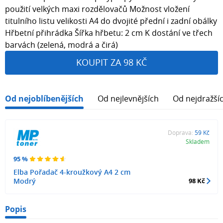
použití velkých maxi rozdělovačů Možnost vložení
titulního listu velikosti A4 do dvojité přední i zadní obálky
Hřbetní přihrádka Šířka hřbetu: 2 cm K dostání ve třech
barvách (zelená, modrá a čirá)
KOUPIT ZA 98 KČ
Od nejoblíbenějších
Od nejlevnějších
Od nejdražší
Doprava:
59 Kč
Skladem
95 %
Elba Pořadač 4-kroužkový A4 2 cm
Modrý
98 Kč
Popis