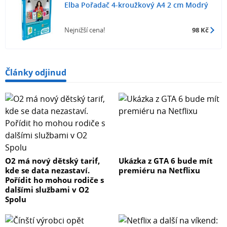
Elba Pořadač 4-kroužkový A4 2 cm Modrý
Nejnižší cena!
98 Kč
Články odjinud
O2 má nový dětský tarif,
Ukázka z GTA 6 bude mít
kde se data nezastaví.
premiéru na Netflixu
Pořídit ho mohou rodiče s
dalšími službami v O2
Spolu