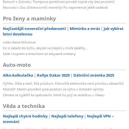
Rozruch v Grónsku: Trumpova společnost provádí ropné vrty bez povolení!
Neurvalci v Zoo Ostrava krmili mandrily! Po napomenutí ještě nadávali
Pro ženy a maminky
Nejčastější novoroční předsevzetí
Miminko a mráz
Jak vybírat
letní dovolenou
video Alena Mihulová
Co si zabalit do kufru, abyste na (nejen) u moře zazářily...
Salát s koprem a dresinkem ze zakysané smetany
Auto-moto
Alko-kalkulačka
Rallye Dakar 2025
Dálniční známka 2025
Výhřev, čidla a stačí, říká průzkum. Pokročilá elektronika není prioritou zákazníků
MotoGP: Martin proměnil pole position ve výhru v britském sprintu
Câmara se vyjádřil ke spekulacím, které ho pojí se sedačkou u Haasu
Věda a technika
Nejlepší chytré hodinky
Nejlepší telefony
Nejlepší VPN –
srovnání