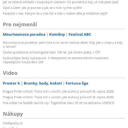
Jak se zdravě zchladit v tropických vedrech: Co pomáhá a kdy už riskujete úpal
Úpal a úžeh: Jak je poznat a jak se z nich rychle vyléčit
Parazité v nás: Kterým se u nás líbí a kde v našem těle je můžeme najít?
Pro nejmenší
Mourissonova poradna
Komiksy
Festival ABC
Mourrisonova poradna: Jsem líná a nic se mi nechce dělat: Kdy jde o únavu a kdy
o lenost?
Česká společnost ornitologická slaví 100 let: Jak chrání ptáky v ČR?
Vyzkoušejte český kyberpunk. V Netspectre se stanete elitním hackerem
napadajícím korporátní sítě
Video
Prostor X
Branky, body, kokoti
Fortuna liga
Prague Pride vrcholí: Tisíce lidí v ulicích, jde duhový průvod! (8. srpna 2026)
Prague Pride vrcholí: Tisíce lidí v ulicích, jde duhový průvod! (8. srpna 2026)
Hra světel na fasádě slavné vily: Tugendhat slaví 25 let na seznamu UNESCO
Nákupy
hledejceny.cz