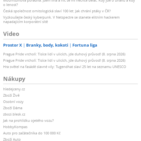
Mourrisonova poradna: Jsem líná a nic se mi nechce dělat: Kdy jde o únavu a kdy
o lenost?
Česká společnost ornitologická slaví 100 let: Jak chrání ptáky v ČR?
Vyzkoušejte český kyberpunk. V Netspectre se stanete elitním hackerem
napadajícím korporátní sítě
Video
Prostor X
Branky, body, kokoti
Fortuna liga
Prague Pride vrcholí: Tisíce lidí v ulicích, jde duhový průvod! (8. srpna 2026)
Prague Pride vrcholí: Tisíce lidí v ulicích, jde duhový průvod! (8. srpna 2026)
Hra světel na fasádě slavné vily: Tugendhat slaví 25 let na seznamu UNESCO
Nákupy
hledejceny.cz
Zboží Živě
Osobní vozy
Zboží Dáma
zbozi.blesk.cz
Jak na prohlídku ojetého vozu?
HobbyKompas
Auto pro začátečníka do 100 000 Kč
Zboží Auto