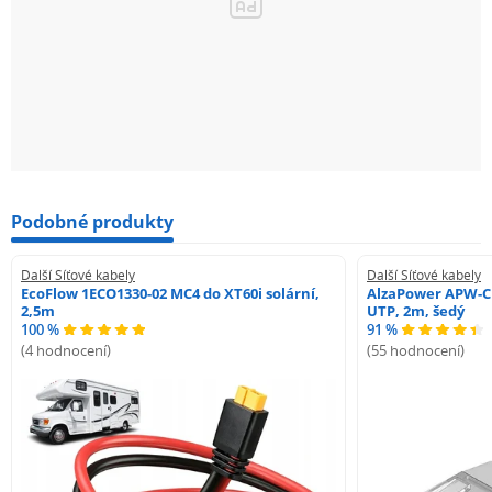
Podobné produkty
Další Síťové kabely
Další Síťové kabely
EcoFlow 1ECO1330-02 MC4 do XT60i solární,
AlzaPower APW-C
2,5m
UTP, 2m, šedý
100 %
91 %
(4 hodnocení)
(55 hodnocení)