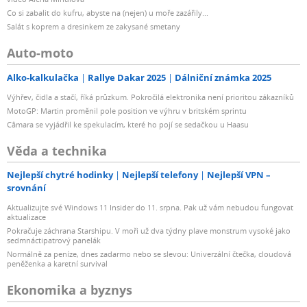
Co si zabalit do kufru, abyste na (nejen) u moře zazářily...
Salát s koprem a dresinkem ze zakysané smetany
Auto-moto
Alko-kalkulačka
Rallye Dakar 2025
Dálniční známka 2025
Výhřev, čidla a stačí, říká průzkum. Pokročilá elektronika není prioritou zákazníků
MotoGP: Martin proměnil pole position ve výhru v britském sprintu
Câmara se vyjádřil ke spekulacím, které ho pojí se sedačkou u Haasu
Věda a technika
Nejlepší chytré hodinky
Nejlepší telefony
Nejlepší VPN –
srovnání
Aktualizujte své Windows 11 Insider do 11. srpna. Pak už vám nebudou fungovat
aktualizace
Pokračuje záchrana Starshipu. V moři už dva týdny plave monstrum vysoké jako
sedmnáctipatrový panelák
Normálně za peníze, dnes zadarmo nebo se slevou: Univerzální čtečka, cloudová
peněženka a karetní survival
Ekonomika a byznys