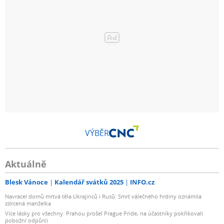
VÝBĚR
Aktuálně
Blesk Vánoce
Kalendář svátků 2025
INFO.cz
Navracel domů mrtvá těla Ukrajinců i Rusů: Smrt válečného hrdiny oznámila
zdrcená manželka
Více lásky pro všechny. Prahou prošel Prague Pride, na účastníky pokřikovali
pobožní odpůrci