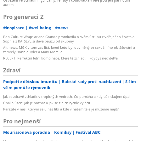
Osvěžení ve Schladmingu: Lamy, ferraty i koulovačka v létě jsou jen pár hodin
autem
Pro generaci Z
#inspirace
#wellbeing
#news
Pop Culture Wrap: Ariana Grande promluvila o svém ústupu z veřejného života a
Sophia z KATSEYE si dává pauzu od skupiny
Alt news: MGK v tom zas lítá, Jared Leto byl obviněný ze sexuálního obtěžování a
zemřely Bonnie Tyler a Mary Morello
RECEPT: Perfektní letní kombinace, které tě zchladí, i kdybys nechtěl*a
Zdraví
Podpořte dětskou imunitu
Babské rady proti nachlazení
S čím
vším pomůže rýmovník
Jak se zdravě zchladit v tropických vedrech: Co pomáhá a kdy už riskujete úpal
Úpal a úžeh: Jak je poznat a jak se z nich rychle vyléčit
Parazité v nás: Kterým se u nás líbí a kde v našem těle je můžeme najít?
Pro nejmenší
Mourissonova poradna
Komiksy
Festival ABC