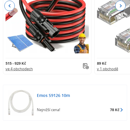
Previous
Next
515 - 929 Kč
89 Kč
ve 4 obchodech
v 1 obchodě
Emos S9126 10m
Nejnižší cena!
78 Kč