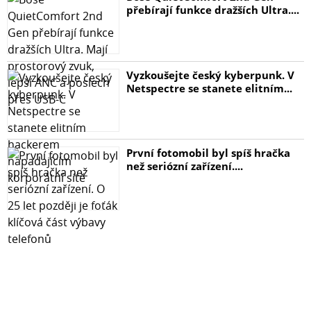
přebírají funkce dražších Ultra....
- tloušťka pláště: 1,1 mm
- průměr vnitřního vodiče: 0,533 mm
- tloušťka izolace vodičů: 0,22 mm
- značení kabelu: UTP Cat5E PVC Patch cable
Vyzkoušejte český kyberpunk. V
- skladovací teplota: -20 °C až +60 °C
Netspectre se stanete elitním...
- stínění: ne
- tahový prvek: neuvádí se
- typ ochrany konektorů: litá
- prodejní obal: 1 ks, PVC sáček
První fotomobil byl spíš hračka
než seriózní zařízení....