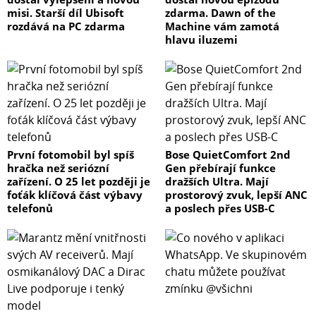
misi. Starší díl Ubisoft
zdarma. Dawn of the
rozdává na PC zdarma
Machine vám zamotá
hlavu iluzemi
První fotomobil byl spíš
Bose QuietComfort 2nd
hračka než seriózní
Gen přebírají funkce
zařízení. O 25 let později je
dražších Ultra. Mají
foťák klíčová část výbavy
prostorový zvuk, lepší ANC
telefonů
a poslech přes USB-C