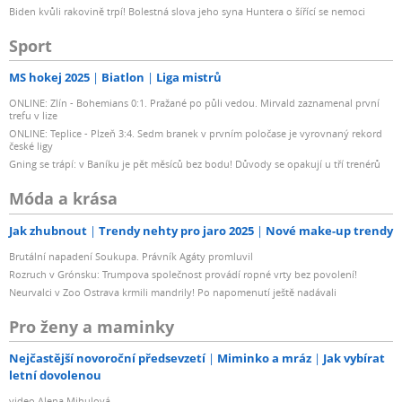
Biden kvůli rakovině trpí! Bolestná slova jeho syna Huntera o šířící se nemoci
Sport
MS hokej 2025
Biatlon
Liga mistrů
ONLINE: Zlín - Bohemians 0:1. Pražané po půli vedou. Mirvald zaznamenal první
trefu v lize
ONLINE: Teplice - Plzeň 3:4. Sedm branek v prvním poločase je vyrovnaný rekord
české ligy
Gning se trápí: v Baníku je pět měsíců bez bodu! Důvody se opakují u tří trenérů
Móda a krása
Jak zhubnout
Trendy nehty pro jaro 2025
Nové make-up trendy
Brutální napadení Soukupa. Právník Agáty promluvil
Rozruch v Grónsku: Trumpova společnost provádí ropné vrty bez povolení!
Neurvalci v Zoo Ostrava krmili mandrily! Po napomenutí ještě nadávali
Pro ženy a maminky
Nejčastější novoroční předsevzetí
Miminko a mráz
Jak vybírat
letní dovolenou
video Alena Mihulová