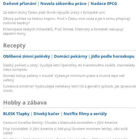
Daňové přiznání
Novela zákoníku práce
Nadace EPCG
Za státní dluhy Česko platí čtvrté nejvyšší úroky v Evropské unii
Děsivý pohled na českou krajinu. Proč v Česku mizí voda a jak k tomu přispívají
rodinné bazény?
Emancipace českých miliardářů. Proč Strnad, Křetínský a Komárek nakupují
západní ikony
Recepty
Oblíbené zimní polévky
Domácí pekárny
Jídlo podle horoskopu
Sladký poklad u cesty: Využijte letní špendlíky do tvarohového koláče, marmelády
nebo kompotu
Domácí kečup pečený v troubě: Vyžaduje minimum práce a chutná lépe než
vařený
Cuketová zmrzlina? Vyzkoušejte nečekaný letní hit a geniální způsob, jak zpracovat
úrodu
Hobby a zábava
BLESK Tlapky
Divoký kačer
Netflix filmy a seriály
Cestovní horečka šlechty: Chuďas z Klatovska otrokářem v Jižní Americe
Filip Vondrášek: V Jižní Americe si lidé plují životem mnohem lehčeji, věci tolik
neřeší