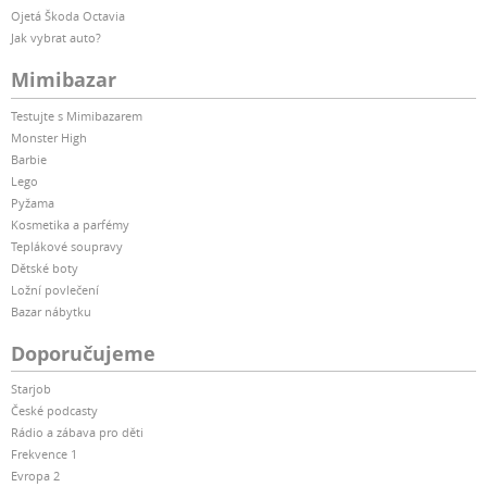
Ojetá Škoda Octavia
Jak vybrat auto?
Mimibazar
Testujte s Mimibazarem
Monster High
Barbie
Lego
Pyžama
Kosmetika a parfémy
Teplákové soupravy
Dětské boty
Ložní povlečení
Bazar nábytku
Doporučujeme
Starjob
České podcasty
Rádio a zábava pro děti
Frekvence 1
Evropa 2