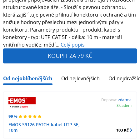
strukturované kabeláže. - Slouží s pevnou ochranou,
která zajiš´tuje pevné přilnutí konektoru k ochraně a tím
snižuje hodnoty přeslechu mezi jednotlivými páry v
konektoru. Parametry produktu - produkt: kabel s
konektory - typ: UTP CAT 5E - délka: 10 m - materiál
vnitřního vodiče: mědí...
Celý popis
KOUPIT ZA 79 KČ
Od nejoblíbenějších
Od nejlevnějších
Od nejdražší
Doprava:
zdarma
Skladem
99 %
EMOS S9126 PATCH kabel UTP 5E,
10m
103 Kč