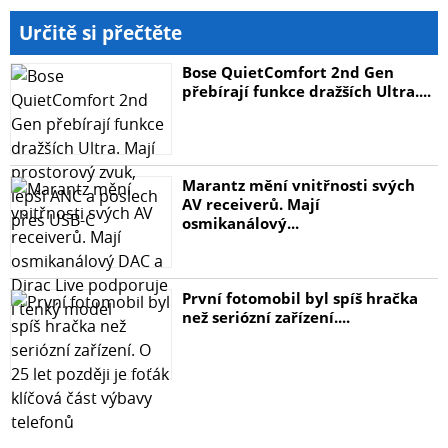
Určitě si přečtěte
Bose QuietComfort 2nd Gen
přebírají funkce dražších Ultra....
Marantz mění vnitřnosti svých
AV receiverů. Mají
osmikanálový...
První fotomobil byl spíš hračka
než seriózní zařízení....