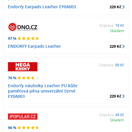
Endorfy Earpads Leather EY0A003
229 Kč
Doprava:
79 Kč
Skladem
97 %
ENDORFY Earpads Leather
229 Kč
Doprava:
89 Kč
76 %
Endorfy náušníky Leather PU kůže
paměťová pěna univerzální černé
EY0A003
229 Kč
Doprava:
49 Kč
Skladem
96 %