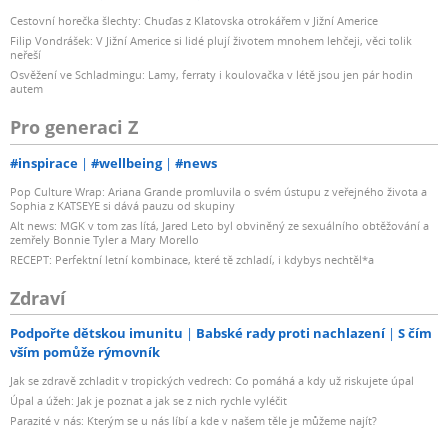
Cestovní horečka šlechty: Chuďas z Klatovska otrokářem v Jižní Americe
Filip Vondrášek: V Jižní Americe si lidé plují životem mnohem lehčeji, věci tolik
neřeší
Osvěžení ve Schladmingu: Lamy, ferraty i koulovačka v létě jsou jen pár hodin
autem
Pro generaci Z
#inspirace
#wellbeing
#news
Pop Culture Wrap: Ariana Grande promluvila o svém ústupu z veřejného života a
Sophia z KATSEYE si dává pauzu od skupiny
Alt news: MGK v tom zas lítá, Jared Leto byl obviněný ze sexuálního obtěžování a
zemřely Bonnie Tyler a Mary Morello
RECEPT: Perfektní letní kombinace, které tě zchladí, i kdybys nechtěl*a
Zdraví
Podpořte dětskou imunitu
Babské rady proti nachlazení
S čím
vším pomůže rýmovník
Jak se zdravě zchladit v tropických vedrech: Co pomáhá a kdy už riskujete úpal
Úpal a úžeh: Jak je poznat a jak se z nich rychle vyléčit
Parazité v nás: Kterým se u nás líbí a kde v našem těle je můžeme najít?