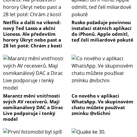
Netflix a další na víkend:
Rusko požaduje povinnou
nový Ted Lasso a akční
instalaci státních aplikací
Lioness. Ale především
do iPhonů. Apple odmítl,
horory Úkryt nebo past a
teď čelí miliardové pokutě
28 let poté: Chrám z kostí
Marantz mění vnitřnosti
Co nového v aplikaci
svých AV receiverů. Mají
WhatsApp. Ve skupinovém
osmikanálový DAC a Dirac
chatu můžete používat
Live podporuje i tenký
zmínku @všichni
model