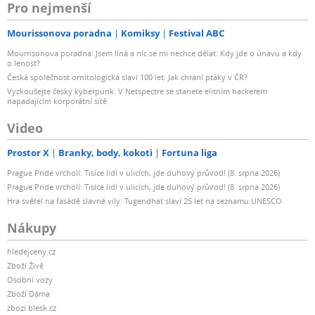
Pro nejmenší
Mourissonova poradna
Komiksy
Festival ABC
Mourrisonova poradna: Jsem líná a nic se mi nechce dělat: Kdy jde o únavu a kdy
o lenost?
Česká společnost ornitologická slaví 100 let: Jak chrání ptáky v ČR?
Vyzkoušejte český kyberpunk. V Netspectre se stanete elitním hackerem
napadajícím korporátní sítě
Video
Prostor X
Branky, body, kokoti
Fortuna liga
Prague Pride vrcholí: Tisíce lidí v ulicích, jde duhový průvod! (8. srpna 2026)
Prague Pride vrcholí: Tisíce lidí v ulicích, jde duhový průvod! (8. srpna 2026)
Hra světel na fasádě slavné vily: Tugendhat slaví 25 let na seznamu UNESCO
Nákupy
hledejceny.cz
Zboží Živě
Osobní vozy
Zboží Dáma
zbozi.blesk.cz