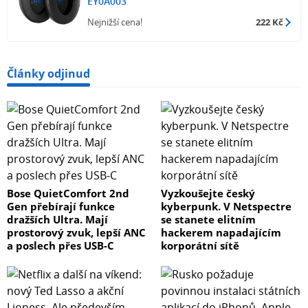
EY0A003
Nejnižší cena!
222 Kč
Články odjinud
Bose QuietComfort 2nd
Vyzkoušejte český
Gen přebírají funkce
kyberpunk. V Netspectre
dražších Ultra. Mají
se stanete elitním
prostorový zvuk, lepší ANC
hackerem napadajícím
a poslech přes USB-C
korporátní sítě