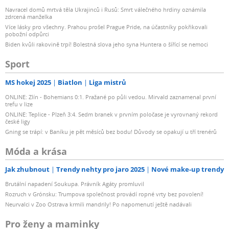
Navracel domů mrtvá těla Ukrajinců i Rusů: Smrt válečného hrdiny oznámila
zdrcená manželka
Více lásky pro všechny. Prahou prošel Prague Pride, na účastníky pokřikovali
pobožní odpůrci
Biden kvůli rakovině trpí! Bolestná slova jeho syna Huntera o šířící se nemoci
Sport
MS hokej 2025
Biatlon
Liga mistrů
ONLINE: Zlín - Bohemians 0:1. Pražané po půli vedou. Mirvald zaznamenal první
trefu v lize
ONLINE: Teplice - Plzeň 3:4. Sedm branek v prvním poločase je vyrovnaný rekord
české ligy
Gning se trápí: v Baníku je pět měsíců bez bodu! Důvody se opakují u tří trenérů
Móda a krása
Jak zhubnout
Trendy nehty pro jaro 2025
Nové make-up trendy
Brutální napadení Soukupa. Právník Agáty promluvil
Rozruch v Grónsku: Trumpova společnost provádí ropné vrty bez povolení!
Neurvalci v Zoo Ostrava krmili mandrily! Po napomenutí ještě nadávali
Pro ženy a maminky