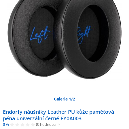
Galerie 1/2
Endorfy náušníky Leather PU kůže paměťová
pěna univerzální černé EY0A003
0 %
(0 hodnocení)