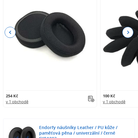
Previous
Next
254 Kč
100 Kč
v 1 obchodě
v 1 obchodě
Endorfy náušníky Leather / PU kůže /
paměťová pěna / univerzální / černé