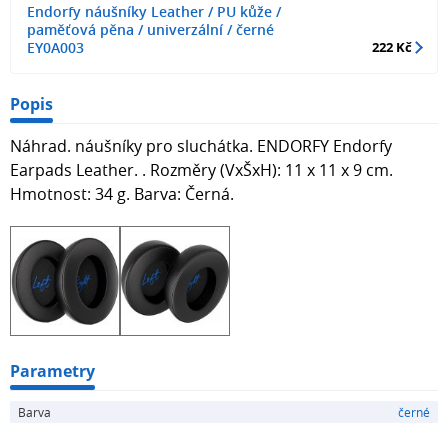
Endorfy náušníky Leather / PU kůže /
paměťová pěna / univerzální / černé
EY0A003
222 Kč
Popis
Náhrad. náušníky pro sluchátka. ENDORFY Endorfy
Earpads Leather. . Rozměry (VxŠxH): 11 x 11 x 9 cm.
Hmotnost: 34 g. Barva: Černá.
Parametry
Barva
černé