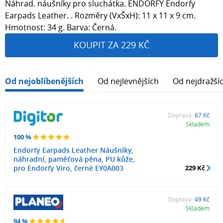
Náhrad. náušníky pro sluchátka. ENDORFY Endorfy
Earpads Leather. . Rozměry (VxŠxH): 11 x 11 x 9 cm.
Hmotnost: 34 g. Barva: Černá.
KOUPIT ZA 229 KČ
Od nejoblíbenějších
Od nejlevnějších
Od nejdražší
Doprava:
67 Kč
Skladem
100 %
Endorfy Earpads Leather Náušníky,
náhradní, paměťová pěna, PU kůže,
pro Endorfy Viro, černé EY0A003
229 Kč
Doprava:
49 Kč
Skladem
94 %