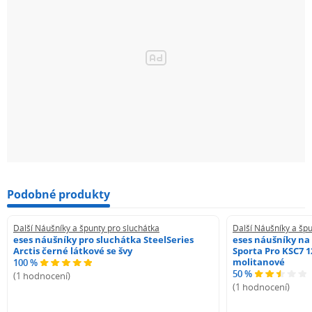
Podobné produkty
Další Náušníky a špunty pro sluchátka
Další Náušníky a špu
eses náušníky pro sluchátka SteelSeries
eses náušníky na
Arctis černé látkové se švy
Sporta Pro KSC7 1
molitanové
100 %
50 %
(1 hodnocení)
(1 hodnocení)