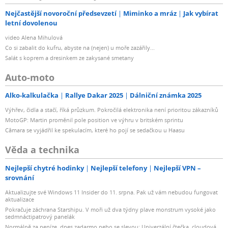
Nejčastější novoroční předsevzetí
Miminko a mráz
Jak vybírat
letní dovolenou
video Alena Mihulová
Co si zabalit do kufru, abyste na (nejen) u moře zazářily...
Salát s koprem a dresinkem ze zakysané smetany
Auto-moto
Alko-kalkulačka
Rallye Dakar 2025
Dálniční známka 2025
Výhřev, čidla a stačí, říká průzkum. Pokročilá elektronika není prioritou zákazníků
MotoGP: Martin proměnil pole position ve výhru v britském sprintu
Câmara se vyjádřil ke spekulacím, které ho pojí se sedačkou u Haasu
Věda a technika
Nejlepší chytré hodinky
Nejlepší telefony
Nejlepší VPN –
srovnání
Aktualizujte své Windows 11 Insider do 11. srpna. Pak už vám nebudou fungovat
aktualizace
Pokračuje záchrana Starshipu. V moři už dva týdny plave monstrum vysoké jako
sedmnáctipatrový panelák
Normálně za peníze, dnes zadarmo nebo se slevou: Univerzální čtečka, cloudová