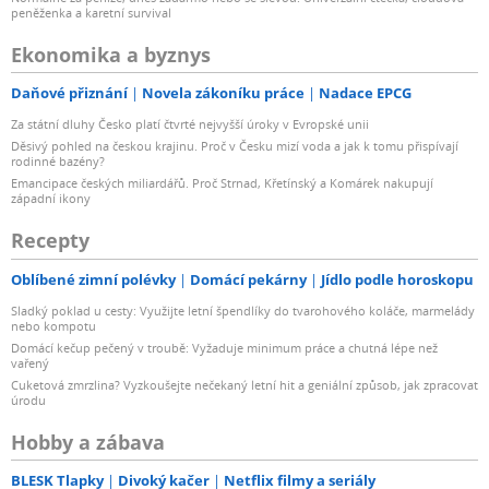
peněženka a karetní survival
Ekonomika a byznys
Daňové přiznání
Novela zákoníku práce
Nadace EPCG
Za státní dluhy Česko platí čtvrté nejvyšší úroky v Evropské unii
Děsivý pohled na českou krajinu. Proč v Česku mizí voda a jak k tomu přispívají
rodinné bazény?
Emancipace českých miliardářů. Proč Strnad, Křetínský a Komárek nakupují
západní ikony
Recepty
Oblíbené zimní polévky
Domácí pekárny
Jídlo podle horoskopu
Sladký poklad u cesty: Využijte letní špendlíky do tvarohového koláče, marmelády
nebo kompotu
Domácí kečup pečený v troubě: Vyžaduje minimum práce a chutná lépe než
vařený
Cuketová zmrzlina? Vyzkoušejte nečekaný letní hit a geniální způsob, jak zpracovat
úrodu
Hobby a zábava
BLESK Tlapky
Divoký kačer
Netflix filmy a seriály