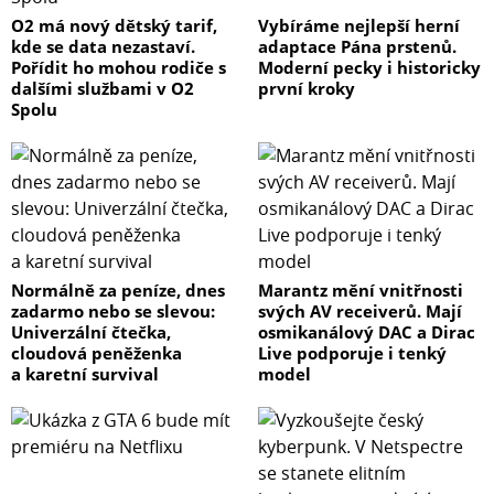
O2 má nový dětský tarif,
Vybíráme nejlepší herní
kde se data nezastaví.
adaptace Pána prstenů.
Pořídit ho mohou rodiče s
Moderní pecky i historicky
dalšími službami v O2
první kroky
Spolu
Normálně za peníze, dnes
Marantz mění vnitřnosti
zadarmo nebo se slevou:
svých AV receiverů. Mají
Univerzální čtečka,
osmikanálový DAC a Dirac
cloudová peněženka
Live podporuje i tenký
a karetní survival
model