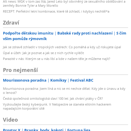
Alt news: MGK v tom zas lítá, Jared Leto byl obviněný ze sexuálního obtěžování a
zemřely Bonnie Tyler a Mary Morello
RECEPT: Perfektní letní kombinace, které tě zchladí, i kdybys nechtěl*a
Zdraví
Podpořte dětskou imunitu
Babské rady proti nachlazení
S čím
vším pomůže rýmovník
Jak se zdravě zchladit v tropických vedrech: Co pomáhá a kdy už riskujete úpal
Úpal a úžeh: Jak je poznat a jak se z nich rychle vyléčit
Parazité v nás: Kterým se u nás líbí a kde v našem těle je můžeme najít?
Pro nejmenší
Mourissonova poradna
Komiksy
Festival ABC
Mourrisonova poradna: Jsem líná a nic se mi nechce dělat: Kdy jde o únavu a kdy
o lenost?
Česká společnost ornitologická slaví 100 let: Jak chrání ptáky v ČR?
Vyzkoušejte český kyberpunk. V Netspectre se stanete elitním hackerem
napadajícím korporátní sítě
Video
Prostor X
Branky, body, kokoti
Fortuna liga