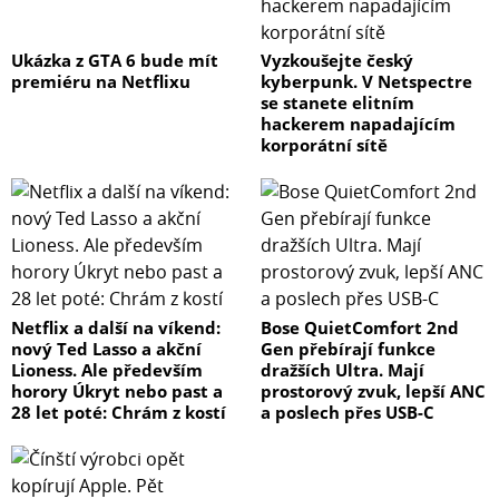
Ukázka z GTA 6 bude mít
Vyzkoušejte český
premiéru na Netflixu
kyberpunk. V Netspectre
se stanete elitním
hackerem napadajícím
korporátní sítě
Netflix a další na víkend:
Bose QuietComfort 2nd
nový Ted Lasso a akční
Gen přebírají funkce
Lioness. Ale především
dražších Ultra. Mají
horory Úkryt nebo past a
prostorový zvuk, lepší ANC
28 let poté: Chrám z kostí
a poslech přes USB-C