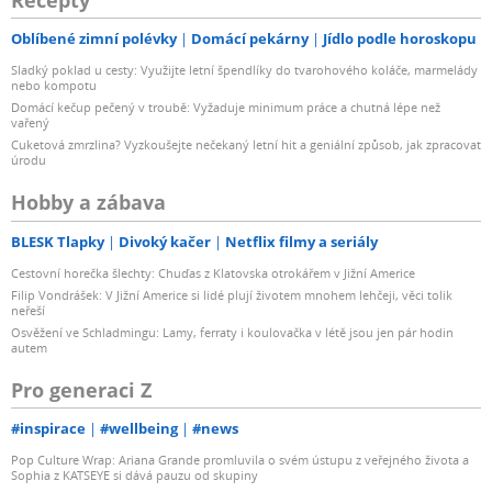
Oblíbené zimní polévky
Domácí pekárny
Jídlo podle horoskopu
Sladký poklad u cesty: Využijte letní špendlíky do tvarohového koláče, marmelády
nebo kompotu
Domácí kečup pečený v troubě: Vyžaduje minimum práce a chutná lépe než
vařený
Cuketová zmrzlina? Vyzkoušejte nečekaný letní hit a geniální způsob, jak zpracovat
úrodu
Hobby a zábava
BLESK Tlapky
Divoký kačer
Netflix filmy a seriály
Cestovní horečka šlechty: Chuďas z Klatovska otrokářem v Jižní Americe
Filip Vondrášek: V Jižní Americe si lidé plují životem mnohem lehčeji, věci tolik
neřeší
Osvěžení ve Schladmingu: Lamy, ferraty i koulovačka v létě jsou jen pár hodin
autem
Pro generaci Z
#inspirace
#wellbeing
#news
Pop Culture Wrap: Ariana Grande promluvila o svém ústupu z veřejného života a
Sophia z KATSEYE si dává pauzu od skupiny