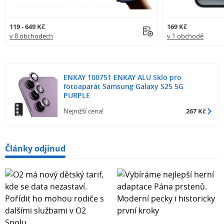
119 - 649 Kč
169 Kč
v 8 obchodech
v 1 obchodě
ENKAY 100751 ENKAY ALU Sklo pro
fotoaparát Samsung Galaxy S25 5G
PURPLE
Nejnižší cena!
267 Kč
Články odjinud