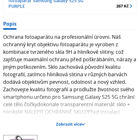
fotoaparát Samsung Galaxy S25 5G
PURPLE
267 Kč
Popis
Ochrana fotoaparátu na profesionální úrovni. Náš
ochranný kryt objektivu fotoaparátu je vyroben z
kombinace tvrzeného skla 9H a hliníkové slitiny, což
zajišťuje maximální ochranu před poškrábáním, nárazy a
jiným poškozením. Sklo zachovává původní kvalitu
fotografií, zatímco hliníková slitina v různých barvách
dodává objektivům pevnost, odolnost a nový vzhled.
Zachovejte kvalitu fotografií a prodlužte životnost svého
smartphonu.určeno pro Samsung Galaxy S25 5G chrání
celé tělo čočkydokonale transparentní materiál: sklo +
hliníkJAK NALEPIT OCHRANNÉ SKLO?Před instalací
doporučujeme zkontrolovat, zda je sklo správně
Zobrazit více
připevněno ke smartphonu. 1. Důkladně vyčistěte
displej/objektiv fotoaparátu smartphonu pomocí