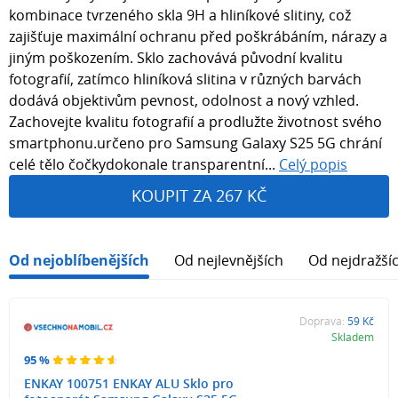
kombinace tvrzeného skla 9H a hliníkové slitiny, což
zajišťuje maximální ochranu před poškrábáním, nárazy a
jiným poškozením. Sklo zachovává původní kvalitu
fotografií, zatímco hliníková slitina v různých barvách
dodává objektivům pevnost, odolnost a nový vzhled.
Zachovejte kvalitu fotografií a prodlužte životnost svého
smartphonu.určeno pro Samsung Galaxy S25 5G chrání
celé tělo čočkydokonale transparentní...
Celý popis
KOUPIT ZA 267 KČ
Od nejoblíbenějších
Od nejlevnějších
Od nejdražší
Doprava:
59 Kč
Skladem
95 %
ENKAY 100751 ENKAY ALU Sklo pro