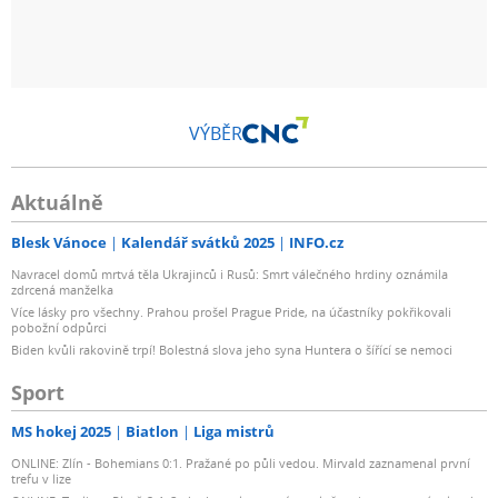
VÝBĚR
Aktuálně
Blesk Vánoce
Kalendář svátků 2025
INFO.cz
Navracel domů mrtvá těla Ukrajinců i Rusů: Smrt válečného hrdiny oznámila
zdrcená manželka
Více lásky pro všechny. Prahou prošel Prague Pride, na účastníky pokřikovali
pobožní odpůrci
Biden kvůli rakovině trpí! Bolestná slova jeho syna Huntera o šířící se nemoci
Sport
MS hokej 2025
Biatlon
Liga mistrů
ONLINE: Zlín - Bohemians 0:1. Pražané po půli vedou. Mirvald zaznamenal první
trefu v lize