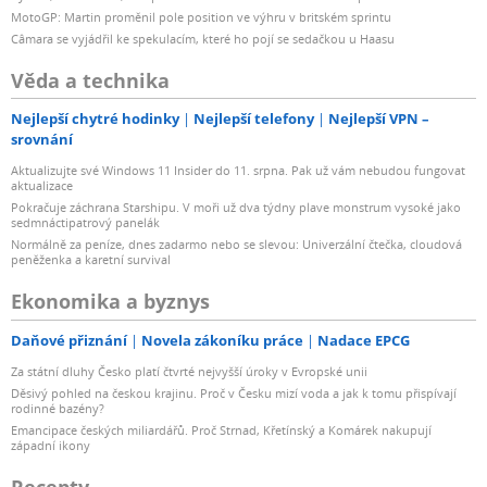
MotoGP: Martin proměnil pole position ve výhru v britském sprintu
Câmara se vyjádřil ke spekulacím, které ho pojí se sedačkou u Haasu
Věda a technika
Nejlepší chytré hodinky
Nejlepší telefony
Nejlepší VPN –
srovnání
Aktualizujte své Windows 11 Insider do 11. srpna. Pak už vám nebudou fungovat
aktualizace
Pokračuje záchrana Starshipu. V moři už dva týdny plave monstrum vysoké jako
sedmnáctipatrový panelák
Normálně za peníze, dnes zadarmo nebo se slevou: Univerzální čtečka, cloudová
peněženka a karetní survival
Ekonomika a byznys
Daňové přiznání
Novela zákoníku práce
Nadace EPCG
Za státní dluhy Česko platí čtvrté nejvyšší úroky v Evropské unii
Děsivý pohled na českou krajinu. Proč v Česku mizí voda a jak k tomu přispívají
rodinné bazény?
Emancipace českých miliardářů. Proč Strnad, Křetínský a Komárek nakupují
západní ikony
Recepty