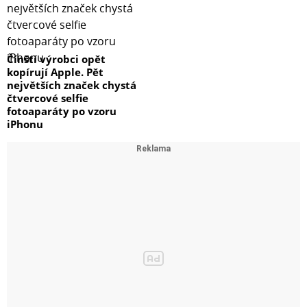
Čínští výrobci opět
kopírují Apple. Pět
největších značek chystá
čtvercové selfie
fotoaparáty po vzoru
iPhonu