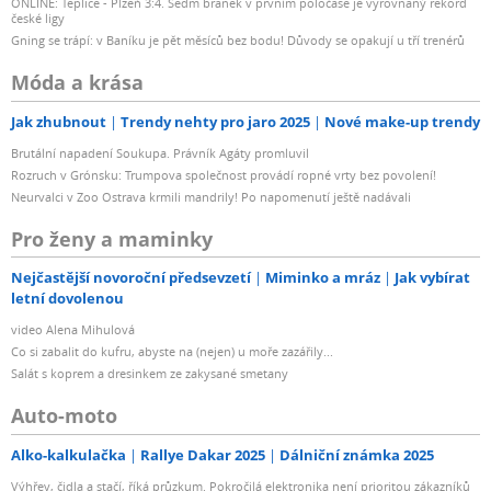
ONLINE: Teplice - Plzeň 3:4. Sedm branek v prvním poločase je vyrovnaný rekord
české ligy
Gning se trápí: v Baníku je pět měsíců bez bodu! Důvody se opakují u tří trenérů
Móda a krása
Jak zhubnout
Trendy nehty pro jaro 2025
Nové make-up trendy
Brutální napadení Soukupa. Právník Agáty promluvil
Rozruch v Grónsku: Trumpova společnost provádí ropné vrty bez povolení!
Neurvalci v Zoo Ostrava krmili mandrily! Po napomenutí ještě nadávali
Pro ženy a maminky
Nejčastější novoroční předsevzetí
Miminko a mráz
Jak vybírat
letní dovolenou
video Alena Mihulová
Co si zabalit do kufru, abyste na (nejen) u moře zazářily...
Salát s koprem a dresinkem ze zakysané smetany
Auto-moto
Alko-kalkulačka
Rallye Dakar 2025
Dálniční známka 2025
Výhřev, čidla a stačí, říká průzkum. Pokročilá elektronika není prioritou zákazníků