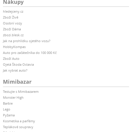
Nákupy
hledejceny.cz
Zboží Živě
Osobní vozy
Zboží Dáma
zbozi.blesk.cz
Jak na prohlídku ojetého vozu?
HobbyKompas
Auto pro začátečníka do 100 000 Kč
Zboží Auto
Ojetá Škoda Octavia
Jak vybrat auto?
Mimibazar
Testujte s Mimibazarem
Monster High
Barbie
Lego
Pyžama
Kosmetika a parfémy
Teplákové soupravy