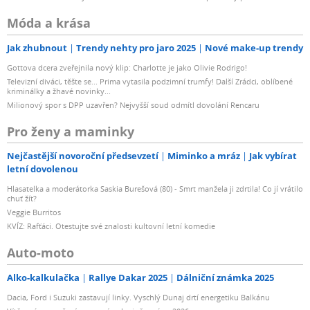
Móda a krása
Jak zhubnout
Trendy nehty pro jaro 2025
Nové make-up trendy
Gottova dcera zveřejnila nový klip: Charlotte je jako Olivie Rodrigo!
Televizní diváci, těšte se... Prima vytasila podzimní trumfy! Další Zrádci, oblíbené
kriminálky a žhavé novinky...
Milionový spor s DPP uzavřen? Nejvyšší soud odmítl dovolání Rencaru
Pro ženy a maminky
Nejčastější novoroční předsevzetí
Miminko a mráz
Jak vybírat
letní dovolenou
Hlasatelka a moderátorka Saskia Burešová (80) - Smrt manžela ji zdrtila! Co jí vrátilo
chuť žít?
Veggie Burritos
KVÍZ: Rafťáci. Otestujte své znalosti kultovní letní komedie
Auto-moto
Alko-kalkulačka
Rallye Dakar 2025
Dálniční známka 2025
Dacia, Ford i Suzuki zastavují linky. Vyschlý Dunaj drtí energetiku Balkánu