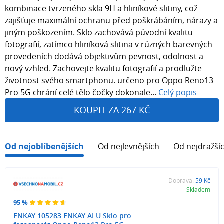
kombinace tvrzeného skla 9H a hliníkové slitiny, což
zajišťuje maximální ochranu před poškrábáním, nárazy a
jiným poškozením. Sklo zachovává původní kvalitu
fotografií, zatímco hliníková slitina v různých barevných
provedeních dodává objektivům pevnost, odolnost a
nový vzhled. Zachovejte kvalitu fotografií a prodlužte
životnost svého smartphonu. určeno pro Oppo Reno13
Pro 5G chrání celé tělo čočky dokonale...
Celý popis
KOUPIT ZA 267 KČ
Od nejoblíbenějších
Od nejlevnějších
Od nejdražší
Doprava:
59 Kč
Skladem
95 %
ENKAY 105283 ENKAY ALU Sklo pro