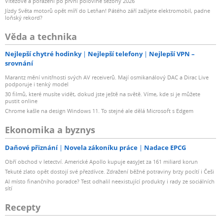
Vítězové a poražení po první polovině sezóny 2026
Jízdy Světa motorů opět míří do Letňan! Pátého září zažijete elektromobil, padne
loňský rekord?
Věda a technika
Nejlepší chytré hodinky
Nejlepší telefony
Nejlepší VPN –
srovnání
Marantz mění vnitřnosti svých AV receiverů. Mají osmikanálový DAC a Dirac Live
podporuje i tenký model
30 filmů, které musíte vidět, dokud jste ještě na světě. Víme, kde si je můžete
pustit online
Chrome kašle na design Windows 11. To stejné ale dělá Microsoft s Edgem
Ekonomika a byznys
Daňové přiznání
Novela zákoníku práce
Nadace EPCG
Obří obchod v letectví. Americké Apollo kupuje easyJet za 161 miliard korun
Tekuté zlato opět dostojí své přezdívce. Zdražení běžné potraviny brzy pocítí i Češi
AI místo finančního poradce? Test odhalil neexistující produkty i rady ze sociálních
sítí
Recepty