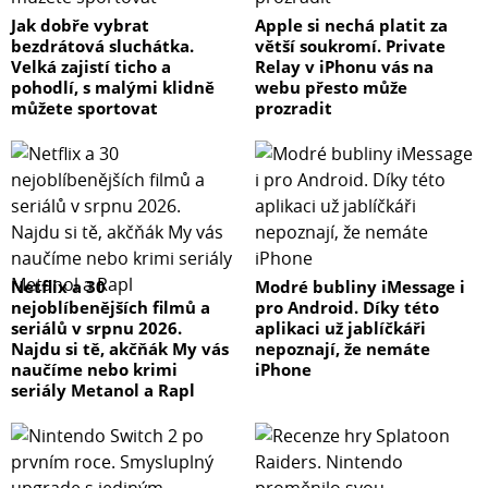
Jak dobře vybrat
Apple si nechá platit za
bezdrátová sluchátka.
větší soukromí. Private
Velká zajistí ticho a
Relay v iPhonu vás na
pohodlí, s malými klidně
webu přesto může
můžete sportovat
prozradit
Netflix a 30
Modré bubliny iMessage i
nejoblíbenějších filmů a
pro Android. Díky této
seriálů v srpnu 2026.
aplikaci už jablíčkáři
Najdu si tě, akčňák My vás
nepoznají, že nemáte
naučíme nebo krimi
iPhone
seriály Metanol a Rapl