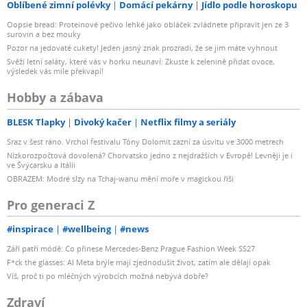
Oblíbené zimní polévky
Domácí pekárny
Jídlo podle horoskopu
Oopsie bread: Proteinové pečivo lehké jako obláček zvládnete připravit jen ze 3
surovin a bez mouky
Pozor na jedovaté cukety! Jeden jasný znak prozradí, že se jim máte vyhnout
Svěží letní saláty, které vás v horku neunaví: Zkuste k zelenině přidat ovoce,
výsledek vás mile překvapí!
Hobby a zábava
BLESK Tlapky
Divoký kačer
Netflix filmy a seriály
Sraz v šest ráno. Vrchol festivalu Tóny Dolomit zazní za úsvitu ve 3000 metrech
Nízkorozpočtová dovolená? Chorvatsko jedno z nejdražších v Evropě! Levněji je i
ve Švýcarsku a Itálii
OBRAZEM: Modré slzy na Tchaj-wanu mění moře v magickou říši
Pro generaci Z
#inspirace
#wellbeing
#news
Září patří módě: Co přinese Mercedes-Benz Prague Fashion Week SS27
F*ck the glasses: AI Meta brýle mají zjednodušit život, zatím ale dělají opak
Víš, proč ti po mléčných výrobcích možná nebývá dobře?
Zdraví