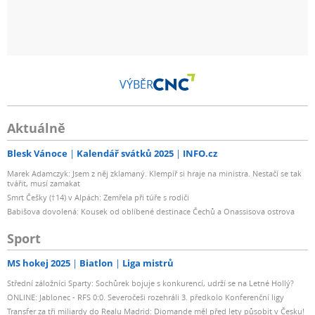
VÝBĚR
Aktuálně
Blesk Vánoce
Kalendář svátků 2025
INFO.cz
Marek Adamczyk: Jsem z něj zklamaný. Klempíř si hraje na ministra. Nestačí se tak
tvářit, musí zamakat
Smrt Češky (†14) v Alpách: Zemřela při túře s rodiči
Babišova dovolená: Kousek od oblíbené destinace Čechů a Onassisova ostrova
Sport
MS hokej 2025
Biatlon
Liga mistrů
Střední záložníci Sparty: Sochůrek bojuje s konkurencí, udrží se na Letné Hollý?
ONLINE: Jablonec - RFS 0:0. Severočeši rozehráli 3. předkolo Konferenční ligy
Transfer za tři miliardy do Realu Madrid: Diomande měl před lety působit v Česku!