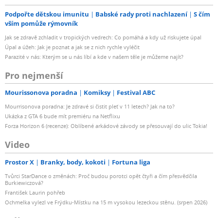
Podpořte dětskou imunitu
Babské rady proti nachlazení
S čím
vším pomůže rýmovník
Jak se zdravě zchladit v tropických vedrech: Co pomáhá a kdy už riskujete úpal
Úpal a úžeh: Jak je poznat a jak se z nich rychle vyléčit
Parazité v nás: Kterým se u nás líbí a kde v našem těle je můžeme najít?
Pro nejmenší
Mourissonova poradna
Komiksy
Festival ABC
Mourrisonova poradna: Je zdravé si čistit pleť v 11 letech? Jak na to?
Ukázka z GTA 6 bude mít premiéru na Netflixu
Forza Horizon 6 (recenze): Oblíbené arkádové závody se přesouvají do ulic Tokia!
Video
Prostor X
Branky, body, kokoti
Fortuna liga
Tvůrci StarDance o změnách: Proč budou porotci opět čtyři a čím přesvědčila
Burkiewiczová?
František Laurin pohřeb
Ochmelka vylezl ve Frýdku-Místku na 15 m vysokou lezeckou stěnu. (srpen 2026)