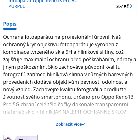
fotoaparát Oppo Reno13 Pro 5G
PURPLE
267 Kč
Popis
Ochrana fotoaparátu na profesionální úrovni. Náš
ochranný kryt objektivu fotoaparátu je vyroben z
kombinace tvrzeného skla 9H a hliníkové slitiny, což
zajišťuje maximální ochranu před poškrábáním, nárazy a
jiným poškozením. Sklo zachovává původní kvalitu
fotografií, zatímco hliníková slitina v různých barevných
provedeních dodává objektivům pevnost, odolnost a
nový vzhled. Zachovejte kvalitu fotografií a prodlužte
životnost svého smartphonu. určeno pro Oppo Reno13
Pro 5G chrání celé tělo čočky dokonale transparentní
materiál: sklo + hliník JAK NALEPIT OCHRANNÉ SKLO?
Před instalací doporučujeme zkontrolovat, zda je sklo
Zobrazit více
správně připevněno ke smartphonu. 1. Důkladně
vyčistěte displej/objektiv fotoaparátu smartphonu