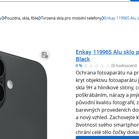
ví
Pouzdra, skla, fólie
Tvrzená skla pro mobilní telefony
Enkay 119965 Alu s
Enkay 119965 Alu sklo 
Black
0 %
(0 hodnocení)
Ochrana fotoaparátu na pr
kryt objektivu fotoaparátu
skla 9H a hliníkové slitiny,
poškrábáním, nárazy a jin
původní kvalitu fotografií, 
barevných provedeních do
a nový vzhled. Zachovejte kv
životnost svého smartphon
chrání celé tělo čočky doko