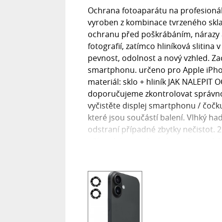
Ochrana fotoaparátu na profesionáln
vyroben z kombinace tvrzeného skla 9
ochranu před poškrábáním, nárazy a
fotografií, zatímco hliníková sliti
pevnost, odolnost a nový vzhled. Zac
smartphonu. určeno pro Apple iPhon
materiál: sklo + hliník JAK NALEPI
doporučujeme zkontrolovat správnos
vyčistěte displej smartphonu / čoč
které jsou součástí balení. Vlhký ha
odstraní případné zbytky nečistot. 
některých typech skel je ochranná f
přiložte, přejeďte prstem středem di
případě, že se pod sklem nacházejí 
smartphonu.