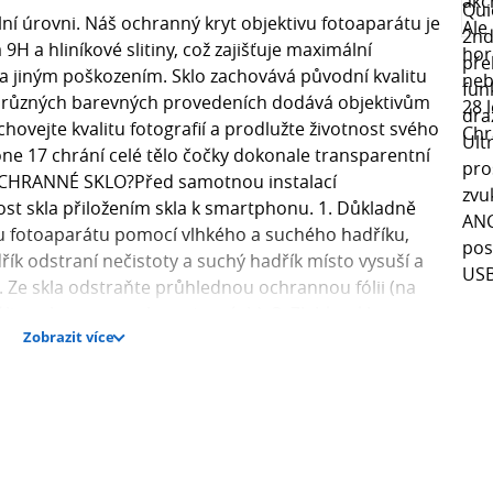
í úrovni. Náš ochranný kryt objektivu fotoaparátu je
H a hliníkové slitiny, což zajišťuje maximální
 jiným poškozením. Sklo zachovává původní kvalitu
na v různých barevných provedeních dodává objektivům
hovejte kvalitu fotografií a prodlužte životnost svého
e 17 chrání celé tělo čočky dokonale transparentní
T OCHRANNÉ SKLO?Před samotnou instalací
t skla přiložením skla k smartphonu. 1. Důkladně
ku fotoaparátu pomocí vlhkého a suchého hadříku,
dřík odstraní nečistoty a suchý hadřík místo vysuší a
2. Ze skla odstraňte průhlednou ochrannou fólii (na
ólie nalepena na obou stranách). 3. Zlehka sklo
Zobrazit více
spleje a nechte sklo přilnout k smartphonu. 4. V
vzduchové bubliny vytlačte je směrem k okraji