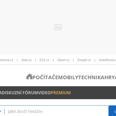
Iarena.cz
Auto.cz
E15.cz
iSport.cz
Doupě.cz
AutoRevue.
POČÍTAČE
MOBILY
TECHNIKA
HRY
A
DISKUZNÍ FÓRUM
VIDEO
PREMIUM