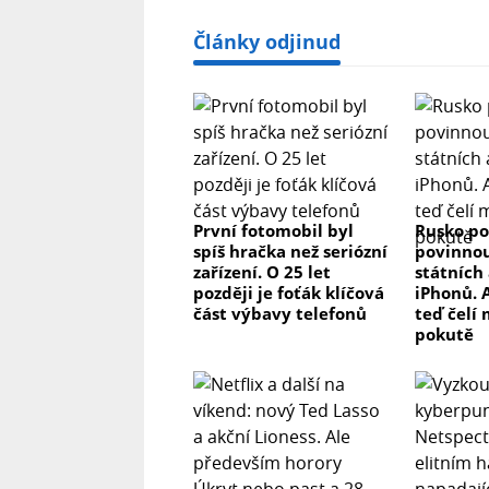
Články odjinud
První fotomobil byl
Rusko po
spíš hračka než seriózní
povinnou
zařízení. O 25 let
státních 
později je foťák klíčová
iPhonů. 
část výbavy telefonů
teď čelí
pokutě