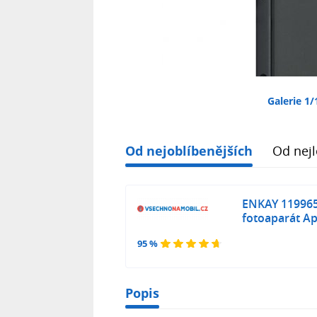
Galerie 1/
Od nejoblíbenějších
Od nejl
ENKAY 119965
fotoaparát A
95 %
Popis