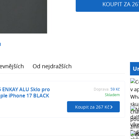
KOUPIT ZA 26
1
evnějších
Od nejdražších
Ur
 ENKAY ALU Sklo pro
Doprava:
59 Kč
pple iPhone 17 BLACK
Skladem
Koupit za 267 Kč