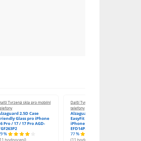
alší Tvrzená skla pro mobilní
Další Tvrzená skla pro mobilní
elefony
telefony
Alzaguard 2.5D Case
Alzaguard 2.5D Glass
Friendly Glass pro iPhone
EasyFit DustFree pro
6 Pro / 17 / 17 Pro AGD-
iPhone 16 Pro / 17 AGD-
TGF263P2
EFD14P3
79 %
77 %
(11 hodnocení)
(11 hodnocení)