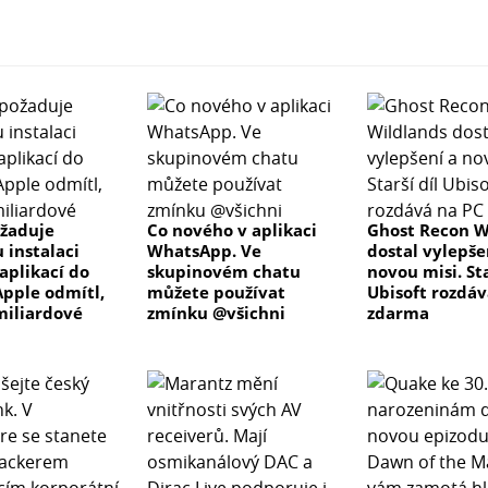
žaduje
Co nového v aplikaci
Ghost Recon W
 instalaci
WhatsApp. Ve
dostal vylepše
aplikací do
skupinovém chatu
novou misi. Sta
Apple odmítl,
můžete používat
Ubisoft rozdáv
 miliardové
zmínku @všichni
zdarma