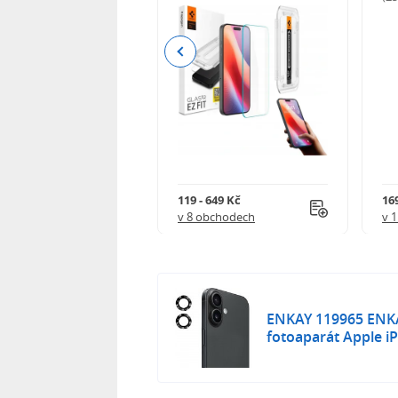
Previous
Kč
119 - 649 Kč
16
 obchodech
v 8 obchodech
v 
ENKAY 119965 ENKA
fotoaparát Apple 