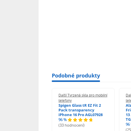
Podobné produkty
 Tvrzená skla pro mobilní
Další Tvrzená skla pro mobilní
Dal
ony
telefony
tel
guard 2.5D Glass
Spigen Glass tR EZ Fit 2
Al
Fit DustFree pro
Pack transparency
Fr
ne 17 Pro Max AGD-
iPhone 16 Pro AGL07928
13 
479BDAP3
TG
96 %
96
(33 hodnocení)
odnocení)
(2