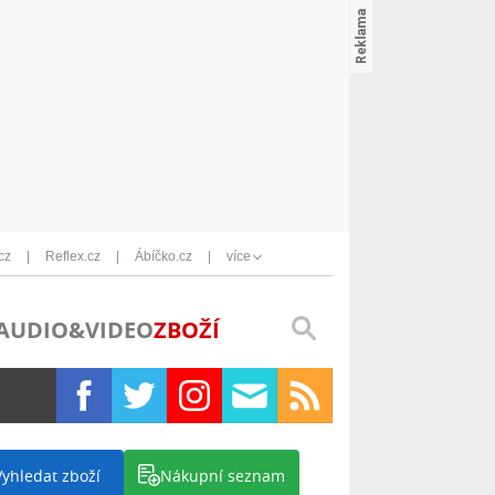
cz
Reflex.cz
Ábíčko.cz
více
AUDIO&VIDEO
ZBOŽÍ
Vyhledat zboží
Nákupní seznam