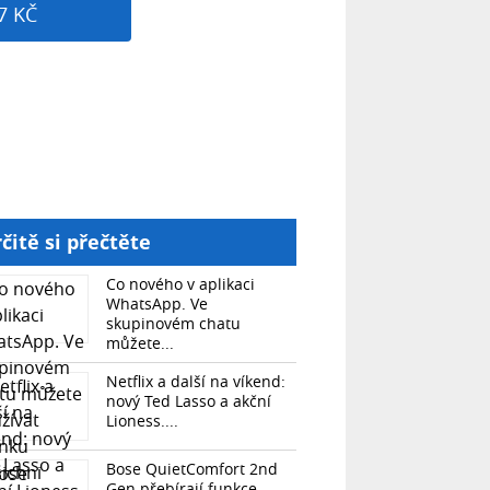
7 KČ
čitě si přečtěte
Co nového v aplikaci
WhatsApp. Ve
skupinovém chatu
můžete...
Netflix a další na víkend:
nový Ted Lasso a akční
Lioness....
Bose QuietComfort 2nd
Gen přebírají funkce