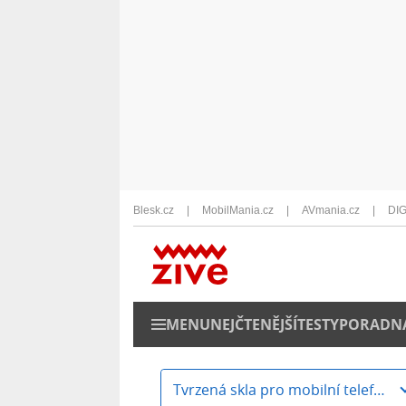
Blesk.cz
MobilMania.cz
AVmania.cz
DIG
MENU
NEJČTENĚJŠÍ
TESTY
PORADN
Tvrzená skla pro mobilní telefony