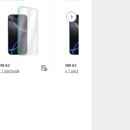
Next
199 Kč
399 Kč
v 1 obchodě
v 1 obchodě