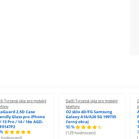
ší Tvrzená skla pro mobilní
Další Tvrzená skla pro mobilní
D
efony
telefony
t
zaGuard 2.5D Case
O2 sklo 4D/FG Samsung
iendly Glass pro iPhone
Galaxy A16/A26 5G 199735
/ 13 Pro / 14 / 16e AGD-
černý okraj
1
F0147P2
90 %
 %
(129 hodnocení)
5 hodnocení)