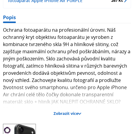
fotoaparát Apple iPhone Air PURPLE
267 Kč
Popis
Ochrana fotoaparátu na profesionální úrovni. Náš
ochranný kryt objektivu fotoaparátu je vyroben z
kombinace tvrzeného skla 9H a hliníkové slitiny, což
zajišťuje maximální ochranu před poškrábáním, nárazy a
jiným poškozením. Sklo zachovává původní kvalitu
fotografií, zatímco hliníková slitina v různých barevných
provedeních dodává objektivům pevnost, odolnost a
nový vzhled. Zachovejte kvalitu fotografií a prodlužte
životnost svého smartphonu. určeno pro Apple iPhone
Air chrání celé tělo čočky dokonale transparentní
materiál: sklo + hliník JAK NALEPIT OCHRANNÉ SKLO?
Před samotnou instalací doporučujeme zkontrolovat
Zobrazit více
správnost skla přiložením skla k smartphonu. 1.
Důkladně vyčistěte displej smartphonu / čočku
fotoaparátu pomocí vlhkého a suchého hadříku, které