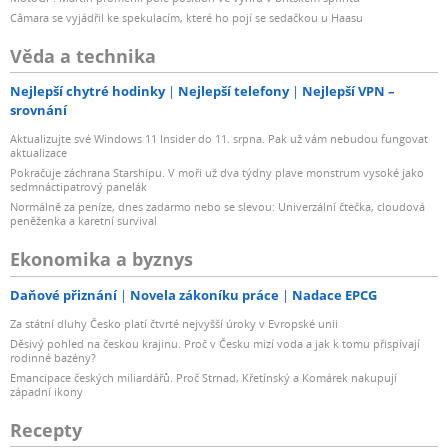
Câmara se vyjádřil ke spekulacím, které ho pojí se sedačkou u Haasu
Věda a technika
Nejlepší chytré hodinky
Nejlepší telefony
Nejlepší VPN –
srovnání
Aktualizujte své Windows 11 Insider do 11. srpna. Pak už vám nebudou fungovat
aktualizace
Pokračuje záchrana Starshipu. V moři už dva týdny plave monstrum vysoké jako
sedmnáctipatrový panelák
Normálně za peníze, dnes zadarmo nebo se slevou: Univerzální čtečka, cloudová
peněženka a karetní survival
Ekonomika a byznys
Daňové přiznání
Novela zákoníku práce
Nadace EPCG
Za státní dluhy Česko platí čtvrté nejvyšší úroky v Evropské unii
Děsivý pohled na českou krajinu. Proč v Česku mizí voda a jak k tomu přispívají
rodinné bazény?
Emancipace českých miliardářů. Proč Strnad, Křetínský a Komárek nakupují
západní ikony
Recepty