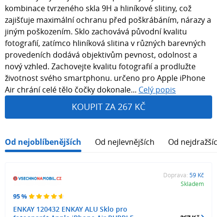
kombinace tvrzeného skla 9H a hliníkové slitiny, což
zajišťuje maximální ochranu před poškrábáním, nárazy a
jiným poškozením. Sklo zachovává původní kvalitu
fotografií, zatímco hliníková slitina v různých barevných
provedeních dodává objektivům pevnost, odolnost a
nový vzhled. Zachovejte kvalitu fotografií a prodlužte
životnost svého smartphonu. určeno pro Apple iPhone
Air chrání celé tělo čočky dokonale...
Celý popis
KOUPIT ZA 267 KČ
Od nejoblíbenějších
Od nejlevnějších
Od nejdražší
Doprava:
59 Kč
Skladem
95 %
ENKAY 120432 ENKAY ALU Sklo pro