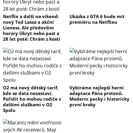
Netflix a další na víkend:
Ukázka z GTA 6 bude mít
nový Ted Lasso a akční
premiéru na Netflixu
Lioness. Ale především
horory Úkryt nebo past a
28 let poté: Chrám z kostí
O2 má nový dětský tarif,
Vybíráme nejlepší herní
kde se data nezastaví.
adaptace Pána prstenů.
Pořídit ho mohou rodiče s
Moderní pecky i historicky
dalšími službami v O2
první kroky
Spolu