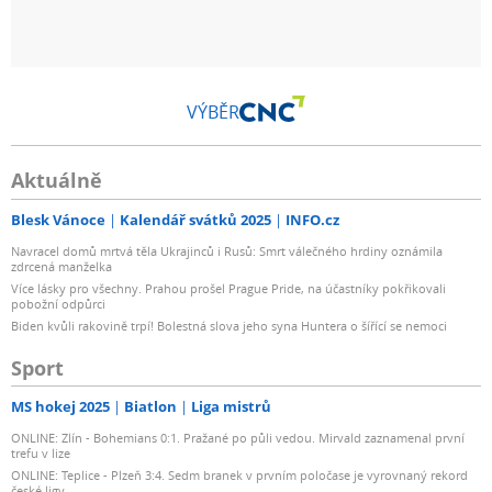
VÝBĚR
Aktuálně
Blesk Vánoce
Kalendář svátků 2025
INFO.cz
Navracel domů mrtvá těla Ukrajinců i Rusů: Smrt válečného hrdiny oznámila
zdrcená manželka
Více lásky pro všechny. Prahou prošel Prague Pride, na účastníky pokřikovali
pobožní odpůrci
Biden kvůli rakovině trpí! Bolestná slova jeho syna Huntera o šířící se nemoci
Sport
MS hokej 2025
Biatlon
Liga mistrů
ONLINE: Zlín - Bohemians 0:1. Pražané po půli vedou. Mirvald zaznamenal první
trefu v lize
ONLINE: Teplice - Plzeň 3:4. Sedm branek v prvním poločase je vyrovnaný rekord
české ligy