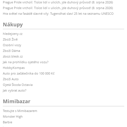
Prague Pride vrcholí: Tisíce lidí v ulicích, jde duhový průvod! (8. srpna 2026)
Prague Pride vrcholí: Tisíce lidí v ulicích, jde duhový průvod! (8. srpna 2026)
Hra světel na fasádě slavné vily: Tugendhat slaví 25 let na seznamu UNESCO
Nákupy
hledejceny.cz
Zboží Živě
Osobní vozy
Zboží Dáma
zbozi.blesk.cz
Jak na prohlídku ojetého vozu?
HobbyKompas
Auto pro začátečníka do 100 000 Kč
Zboží Auto
Ojetá Škoda Octavia
Jak vybrat auto?
Mimibazar
Testujte s Mimibazarem
Monster High
Barbie