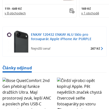
119 - 649 Kč
169 Kč
v 8 obchodech
v 1 obchodě
ENKAY 120432 ENKAY ALU Sklo pro
fotoaparát Apple iPhone Air PURPLE
Nejnižší cena!
267 Kč
Články odjinud