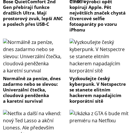
Bose QuietComfort 2nd
Čínští výrobci opět
Gen přebírají funkce
kopírují Apple. Pět
dražších Ultra. Mají
největších značek chystá
prostorový zvuk, lepší ANC
čtvercové selfie
a poslech přes USB-C
fotoaparáty po vzoru
iPhonu
Normálně za peníze, dnes
Vyzkoušejte český
zadarmo nebo se slevou:
kyberpunk. V Netspectre
Univerzální čtečka,
se stanete elitním
cloudová peněženka
hackerem napadajícím
a karetní survival
korporátní sítě