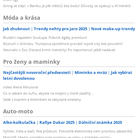
Gning se trápí: v Baníku je pět měsíců bez bodu! Důvody se opakují u tří trenérů
Móda a krása
Jak zhubnout
Trendy nehty pro jaro 2025
Nové make-up trendy
Brutální napadení Soukupa. Právník Agáty promluvil
Rozruch v Grónsku: Trumpova společnost provádí ropné vrty bez povolení!
Neurvalci v Zoo Ostrava krmili mandrily! Po napomenutí ještě nadávali
Pro ženy a maminky
Nejčastější novoroční předsevzetí
Miminko a mráz
Jak vybírat
letní dovolenou
video Alena Mihulová
Co si zabalit do kufru, abyste na (nejen) u moře zazářily...
Salát s koprem a dresinkem ze zakysané smetany
Auto-moto
Alko-kalkulačka
Rallye Dakar 2025
Dálniční známka 2025
Výhřev, čidla a stačí, říká průzkum. Pokročilá elektronika není prioritou zákazníků
MotoGP: Martin proměnil pole position ve výhru v britském sprintu