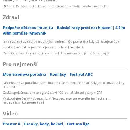
zemřely Bonnie Tyler a Mary Morello
RECEPT: Perfektní letní kombinace, které tě zchladí, i kdybys nechtěl*a
Zdraví
Podpořte dětskou imunitu
Babské rady proti nachlazení
S čím
vším pomůže rýmovník
Jak se zdravě zchladit v tropických vedrech: Co pomáhá a kdy už riskujete úpal
Úpal a úžeh: Jak je poznat a jak se z nich rychle vyléčit
Parazité v nás: Kterým se u nás líbí a kde v našem těle je můžeme najít?
Pro nejmenší
Mourissonova poradna
Komiksy
Festival ABC
Mourrisonova poradna: Jsem líná a nic se mi nechce dělat: Kdy jde o únavu a kdy
o lenost?
Česká společnost ornitologická slaví 100 let: Jak chrání ptáky v ČR?
Vyzkoušejte český kyberpunk. V Netspectre se stanete elitním hackerem
napadajícím korporátní sítě
Video
Prostor X
Branky, body, kokoti
Fortuna liga