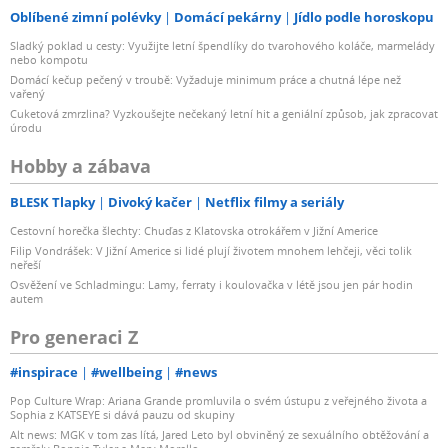
Oblíbené zimní polévky
Domácí pekárny
Jídlo podle horoskopu
Sladký poklad u cesty: Využijte letní špendlíky do tvarohového koláče, marmelády
nebo kompotu
Domácí kečup pečený v troubě: Vyžaduje minimum práce a chutná lépe než
vařený
Cuketová zmrzlina? Vyzkoušejte nečekaný letní hit a geniální způsob, jak zpracovat
úrodu
Hobby a zábava
BLESK Tlapky
Divoký kačer
Netflix filmy a seriály
Cestovní horečka šlechty: Chuďas z Klatovska otrokářem v Jižní Americe
Filip Vondrášek: V Jižní Americe si lidé plují životem mnohem lehčeji, věci tolik
neřeší
Osvěžení ve Schladmingu: Lamy, ferraty i koulovačka v létě jsou jen pár hodin
autem
Pro generaci Z
#inspirace
#wellbeing
#news
Pop Culture Wrap: Ariana Grande promluvila o svém ústupu z veřejného života a
Sophia z KATSEYE si dává pauzu od skupiny
Alt news: MGK v tom zas lítá, Jared Leto byl obviněný ze sexuálního obtěžování a