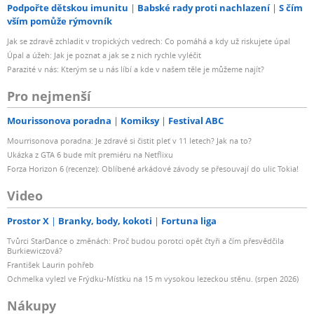
Podpořte dětskou imunitu
Babské rady proti nachlazení
S čím
vším pomůže rýmovník
Jak se zdravě zchladit v tropických vedrech: Co pomáhá a kdy už riskujete úpal
Úpal a úžeh: Jak je poznat a jak se z nich rychle vyléčit
Parazité v nás: Kterým se u nás líbí a kde v našem těle je můžeme najít?
Pro nejmenší
Mourissonova poradna
Komiksy
Festival ABC
Mourrisonova poradna: Je zdravé si čistit pleť v 11 letech? Jak na to?
Ukázka z GTA 6 bude mít premiéru na Netflixu
Forza Horizon 6 (recenze): Oblíbené arkádové závody se přesouvají do ulic Tokia!
Video
Prostor X
Branky, body, kokoti
Fortuna liga
Tvůrci StarDance o změnách: Proč budou porotci opět čtyři a čím přesvědčila
Burkiewiczová?
František Laurin pohřeb
Ochmelka vylezl ve Frýdku-Místku na 15 m vysokou lezeckou stěnu. (srpen 2026)
Nákupy