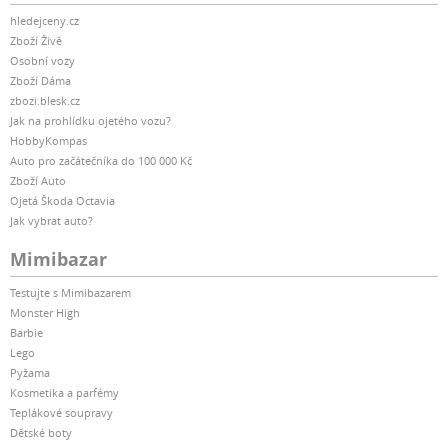
hledejceny.cz
Zboží Živě
Osobní vozy
Zboží Dáma
zbozi.blesk.cz
Jak na prohlídku ojetého vozu?
HobbyKompas
Auto pro začátečníka do 100 000 Kč
Zboží Auto
Ojetá Škoda Octavia
Jak vybrat auto?
Mimibazar
Testujte s Mimibazarem
Monster High
Barbie
Lego
Pyžama
Kosmetika a parfémy
Teplákové soupravy
Dětské boty