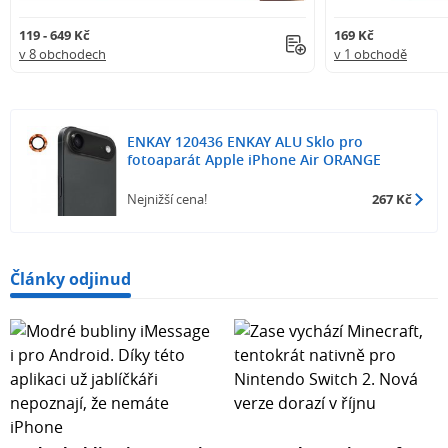
119 - 649 Kč
169 Kč
v 8 obchodech
v 1 obchodě
ENKAY 120436 ENKAY ALU Sklo pro
fotoaparát Apple iPhone Air ORANGE
Nejnižší cena!
267 Kč
Články odjinud