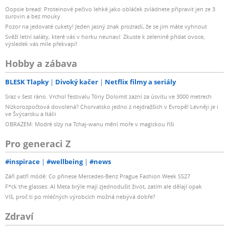
Oopsie bread: Proteinové pečivo lehké jako obláček zvládnete připravit jen ze 3
surovin a bez mouky
Pozor na jedovaté cukety! Jeden jasný znak prozradí, že se jim máte vyhnout
Svěží letní saláty, které vás v horku neunaví: Zkuste k zelenině přidat ovoce,
výsledek vás mile překvapí!
Hobby a zábava
BLESK Tlapky
Divoký kačer
Netflix filmy a seriály
Sraz v šest ráno. Vrchol festivalu Tóny Dolomit zazní za úsvitu ve 3000 metrech
Nízkorozpočtová dovolená? Chorvatsko jedno z nejdražších v Evropě! Levněji je i
ve Švýcarsku a Itálii
OBRAZEM: Modré slzy na Tchaj-wanu mění moře v magickou říši
Pro generaci Z
#inspirace
#wellbeing
#news
Září patří módě: Co přinese Mercedes-Benz Prague Fashion Week SS27
F*ck the glasses: AI Meta brýle mají zjednodušit život, zatím ale dělají opak
Víš, proč ti po mléčných výrobcích možná nebývá dobře?
Zdraví