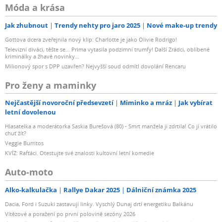
Móda a krása
Jak zhubnout
Trendy nehty pro jaro 2025
Nové make-up trendy
Gottova dcera zveřejnila nový klip: Charlotte je jako Olivie Rodrigo!
Televizní diváci, těšte se... Prima vytasila podzimní trumfy! Další Zrádci, oblíbené
kriminálky a žhavé novinky...
Milionový spor s DPP uzavřen? Nejvyšší soud odmítl dovolání Rencaru
Pro ženy a maminky
Nejčastější novoroční předsevzetí
Miminko a mráz
Jak vybírat
letní dovolenou
Hlasatelka a moderátorka Saskia Burešová (80) - Smrt manžela ji zdrtila! Co jí vrátilo
chuť žít?
Veggie Burritos
KVÍZ: Rafťáci. Otestujte své znalosti kultovní letní komedie
Auto-moto
Alko-kalkulačka
Rallye Dakar 2025
Dálniční známka 2025
Dacia, Ford i Suzuki zastavují linky. Vyschlý Dunaj drtí energetiku Balkánu
Vítězové a poražení po první polovině sezóny 2026