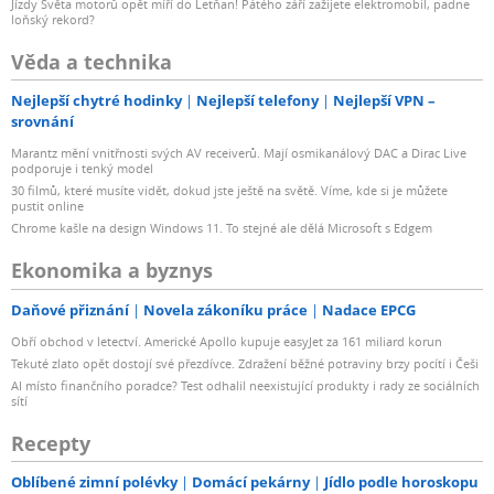
Jízdy Světa motorů opět míří do Letňan! Pátého září zažijete elektromobil, padne
loňský rekord?
Věda a technika
Nejlepší chytré hodinky
Nejlepší telefony
Nejlepší VPN –
srovnání
Marantz mění vnitřnosti svých AV receiverů. Mají osmikanálový DAC a Dirac Live
podporuje i tenký model
30 filmů, které musíte vidět, dokud jste ještě na světě. Víme, kde si je můžete
pustit online
Chrome kašle na design Windows 11. To stejné ale dělá Microsoft s Edgem
Ekonomika a byznys
Daňové přiznání
Novela zákoníku práce
Nadace EPCG
Obří obchod v letectví. Americké Apollo kupuje easyJet za 161 miliard korun
Tekuté zlato opět dostojí své přezdívce. Zdražení běžné potraviny brzy pocítí i Češi
AI místo finančního poradce? Test odhalil neexistující produkty i rady ze sociálních
sítí
Recepty
Oblíbené zimní polévky
Domácí pekárny
Jídlo podle horoskopu