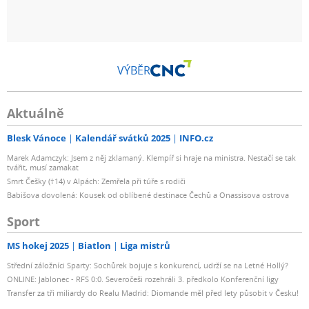
VÝBĚR
Aktuálně
Blesk Vánoce
Kalendář svátků 2025
INFO.cz
Marek Adamczyk: Jsem z něj zklamaný. Klempíř si hraje na ministra. Nestačí se tak
tvářit, musí zamakat
Smrt Češky (†14) v Alpách: Zemřela při túře s rodiči
Babišova dovolená: Kousek od oblíbené destinace Čechů a Onassisova ostrova
Sport
MS hokej 2025
Biatlon
Liga mistrů
Střední záložníci Sparty: Sochůrek bojuje s konkurencí, udrží se na Letné Hollý?
ONLINE: Jablonec - RFS 0:0. Severočeši rozehráli 3. předkolo Konferenční ligy
Transfer za tři miliardy do Realu Madrid: Diomande měl před lety působit v Česku!