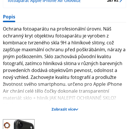
fotoaparát Apple iPhone Air ORANGE
267 Kč
Popis
Ochrana fotoaparátu na profesionální úrovni. Náš
ochranný kryt objektivu fotoaparátu je vyroben z
kombinace tvrzeného skla 9H a hliníkové slitiny, což
zajišťuje maximální ochranu před poškrábáním, nárazy a
jiným poškozením. Sklo zachovává původní kvalitu
fotografií, zatímco hliníková slitina v různých barevných
provedeních dodává objektivům pevnost, odolnost a
nový vzhled. Zachovejte kvalitu fotografií a prodlužte
životnost svého smartphonu. určeno pro Apple iPhone
Air chrání celé tělo čočky dokonale transparentní
materiál: sklo + hliník JAK NALEPIT OCHRANNÉ SKLO?
Před samotnou instalací doporučujeme zkontrolovat
Zobrazit více
správnost skla přiložením skla k smartphonu. 1.
Důkladně vyčistěte displej smartphonu / čočku
fotoaparátu pomocí vlhkého a suchého hadříku, které