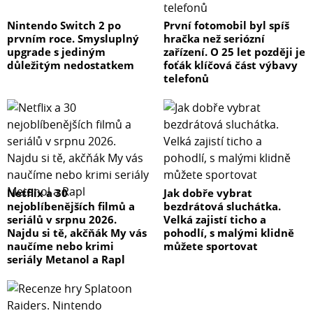
Nintendo Switch 2 po
První fotomobil byl spíš
prvním roce. Smysluplný
hračka než seriózní
upgrade s jediným
zařízení. O 25 let později je
důležitým nedostatkem
foťák klíčová část výbavy
telefonů
Netflix a 30
Jak dobře vybrat
nejoblíbenějších filmů a
bezdrátová sluchátka.
seriálů v srpnu 2026.
Velká zajistí ticho a
Najdu si tě, akčňák My vás
pohodlí, s malými klidně
naučíme nebo krimi
můžete sportovat
seriály Metanol a Rapl