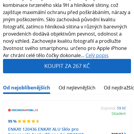
kombinace tvrzeného skla 9H a hliníkové slitiny, což
zajišťuje maximální ochranu před poškrábáním, nárazy a
jiným poškozením. Sklo zachovává původní kvalitu
fotografií, zatímco hliníková slitina v různých barevných
provedeních dodává objektivům pevnost, odolnost a
nový vzhled. Zachovejte kvalitu fotografií a prodlužte
životnost svého smartphonu. určeno pro Apple iPhone
Air chrání celé tělo čočky dokonale...
Celý popis
KOUPIT ZA 267 KČ
Od nejoblíbenějších
Od nejlevnějších
Od nejdražší
Doprava:
59 Kč
Skladem
95 %
ENKAY 120436 ENKAY ALU Sklo pro