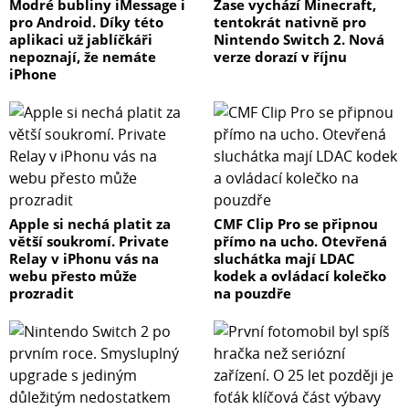
Modré bubliny iMessage i
Zase vychází Minecraft,
pro Android. Díky této
tentokrát nativně pro
aplikaci už jablíčkáři
Nintendo Switch 2. Nová
nepoznají, že nemáte
verze dorazí v říjnu
iPhone
Apple si nechá platit za
CMF Clip Pro se připnou
větší soukromí. Private
přímo na ucho. Otevřená
Relay v iPhonu vás na
sluchátka mají LDAC
webu přesto může
kodek a ovládací kolečko
prozradit
na pouzdře