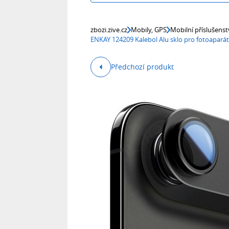
zbozi.zive.cz
Mobily, GPS
Mobilní příslušenst
ENKAY 124209 Kalebol Alu sklo pro fotoaparát
Předchozí produkt