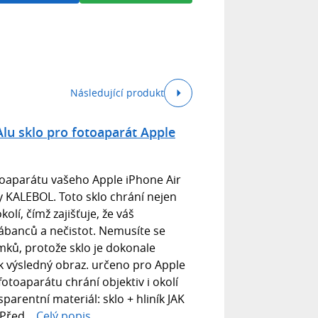
Následující produkt
lu sklo pro fotoaparát Apple
oaparátu vašeho Apple iPhone Air
y KALEBOL. Toto sklo chrání nejen
kolí, čímž zajišťuje, že váš
ábanců a nečistot. Nemusíte se
mků, protože sklo je dokonale
k výsledný obraz. určeno pro Apple
fotoaparátu chrání objektiv i okolí
arentní materiál: sklo + hliník JAK
řed...
Celý popis