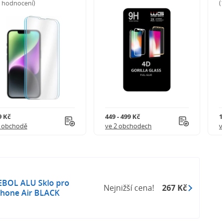
5 hodnocení)
9 Kč
449 - 499 Kč
1 obchodě
ve 2 obchodech
EBOL ALU Sklo pro
Nejnižší cena!
267 Kč
Phone Air BLACK