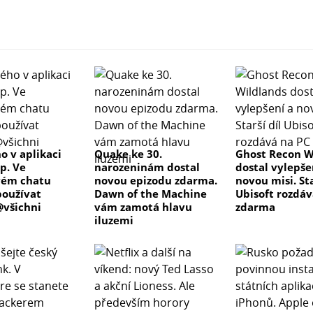
o v aplikaci
Quake ke 30.
Ghost Recon W
p. Ve
narozeninám dostal
dostal vylepše
vém chatu
novou epizodu zdarma.
novou misi. Sta
oužívat
Dawn of the Machine
Ubisoft rozdáv
všichni
vám zamotá hlavu
zdarma
iluzemi