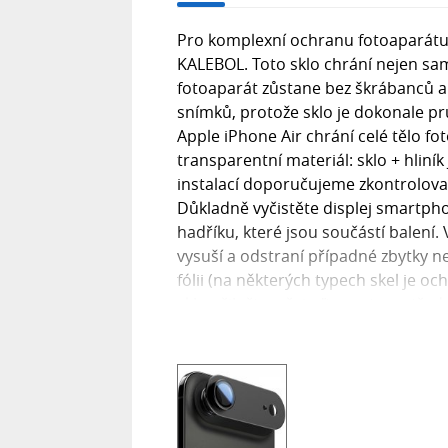
Pro komplexní ochranu fotoaparátu 
KALEBOL. Toto sklo chrání nejen samot
fotoaparát zůstane bez škrábanců a 
snímků, protože sklo je dokonale pr
Apple iPhone Air chrání celé tělo fo
transparentní materiál: sklo + hl
instalací doporučujeme zkontrolovat
Důkladně vyčistěte displej smartph
hadříku, které jsou součástí balení.
vysuší a odstraní případné zbytky n
fólii (na některých typech skel je o
sklo přiložte, přejeďte prstem střed
případě, že se pod sklem nacházejí 
smartphonu.