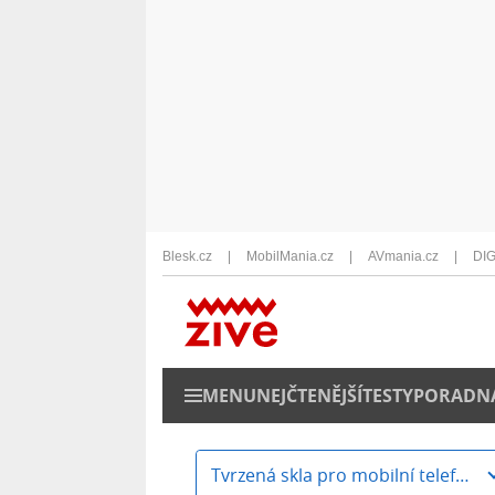
Blesk.cz
MobilMania.cz
AVmania.cz
DIG
MENU
NEJČTENĚJŠÍ
TESTY
PORADN
Tvrzená skla pro mobilní telefony