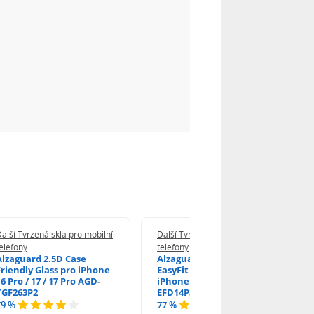
alší Tvrzená skla pro mobilní
Další Tvrzená skla pro mobilní
elefony
telefony
Alzaguard 2.5D Case
Alzaguard 2.5D Glass
Friendly Glass pro iPhone
EasyFit DustFree pro
6 Pro / 17 / 17 Pro AGD-
iPhone 16 Pro / 17 AGD-
TGF263P2
EFD14P3
79 %
77 %