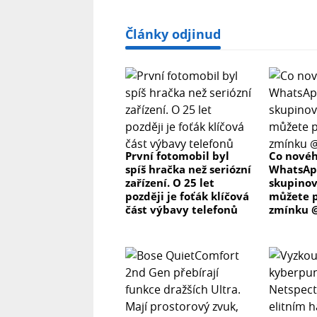
Články odjinud
První fotomobil byl
Co novéh
spíš hračka než seriózní
WhatsAp
zařízení. O 25 let
skupino
později je foťák klíčová
můžete p
část výbavy telefonů
zmínku @