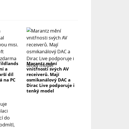
ildlands
Marantz mění
ní a
vnitřnosti svých AV
rší díl
receiverů. Mají
á na PC
osmikanálový DAC a
Dirac Live podporuje i
tenký model