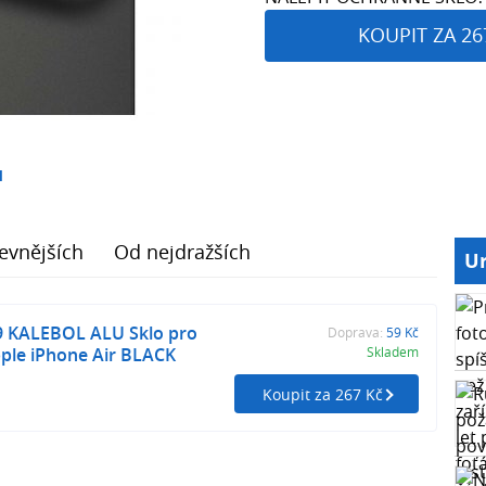
KOUPIT ZA 26
1
evnějších
Od nejdražších
Ur
 KALEBOL ALU Sklo pro
Doprava:
59 Kč
ple iPhone Air BLACK
Skladem
Koupit za 267 Kč