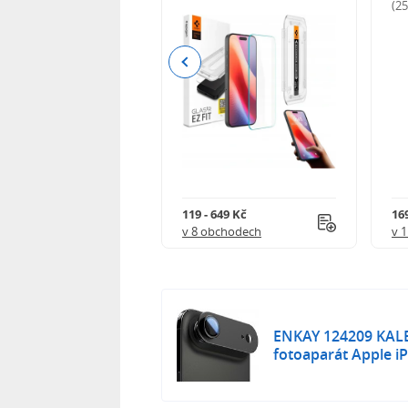
odnocení)
(2
Previous
Kč
119 - 649 Kč
16
 obchodech
v 8 obchodech
v 
ENKAY 124209 KAL
fotoaparát Apple i