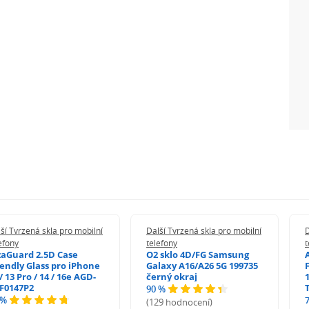
ší Tvrzená skla pro mobilní
Další Tvrzená skla pro mobilní
D
efony
telefony
t
zaGuard 2.5D Case
O2 sklo 4D/FG Samsung
iendly Glass pro iPhone
Galaxy A16/A26 5G 199735
/ 13 Pro / 14 / 16e AGD-
černý okraj
1
F0147P2
90 %
 %
(129 hodnocení)