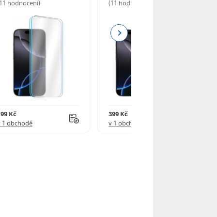
(11 hodnocení)
(11 hodnocení)
Next
199 Kč
399 Kč
v 1 obchodě
v 1 obchodě