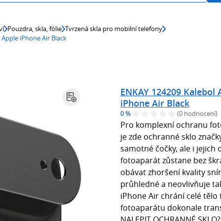
ví
Pouzdra, skla, fólie
Tvrzená skla pro mobilní telefony
 Apple iPhone Air Black
ENKAY 124209 Kalebol A
iPhone Air Black
0 %
(0 hodnocení)
Pro komplexní ochranu fot
je zde ochranné sklo značk
samotné čočky, ale i jejich o
fotoaparát zůstane bez škr
obávat zhoršení kvality sní
průhledné a neovlivňuje ta
iPhone Air chrání celé tělo 
fotoaparátu dokonale transp
NALEPIT OCHRANNÉ SKLO?P