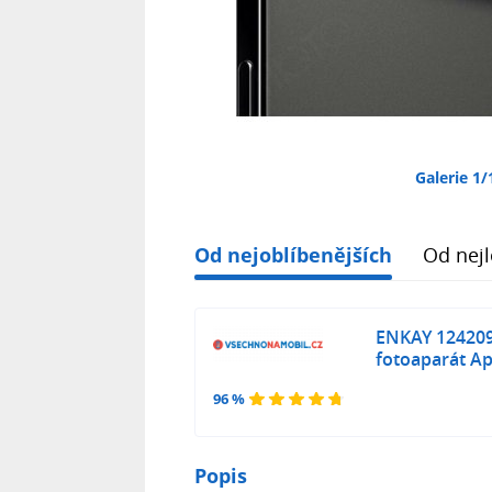
Galerie 1/
Od nejoblíbenějších
Od nejl
ENKAY 124209
fotoaparát Ap
96 %
Popis