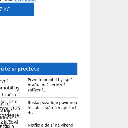
7 KČ
čitě si přečtěte
První fotomobil byl spíš
hračka než seriózní
zařízení....
Rusko požaduje povinnou
instalaci státních aplikací
do...
Netflix a další na víkend: