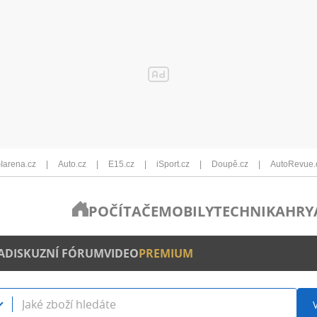
Iarena.cz
Auto.cz
E15.cz
iSport.cz
Doupě.cz
AutoRevue.
POČÍTAČE
MOBILY
TECHNIKA
HRY
A
DISKUZNÍ FÓRUM
VIDEO
PREMIUM