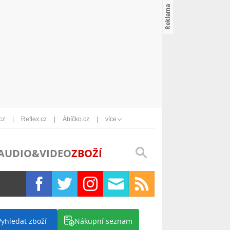
cz
Reflex.cz
Ábíčko.cz
více
AUDIO&VIDEO
ZBOŽÍ
Vyhledat zboží
Nákupní seznam