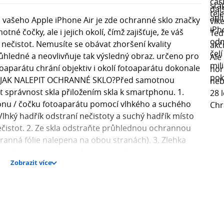
vašeho Apple iPhone Air je zde ochranné sklo značky
né čočky, ale i jejich okolí, čímž zajišťuje, že váš
nečistot. Nemusíte se obávat zhoršení kvality
ůhledné a neovlivňuje tak výsledný obraz. určeno pro
toaparátu chrání objektiv i okolí fotoaparátu dokonale
iník JAK NALEPIT OCHRANNÉ SKLO?Před samotnou
 správnost skla přiložením skla k smartphonu. 1.
onu / čočku fotoaparátu pomocí vlhkého a suchého
 Vlhký hadřík odstraní nečistoty a suchý hadřík místo
ečistot. 2. Ze skla odstraňte průhlednou ochrannou
chranná fólie nalepena na obou stranách). 3. Zlehka
em displeje a nechte sklo přilnout k smartphonu. 4. V
Zobrazit více
vzduchové bubliny vytlačte je směrem k okraji