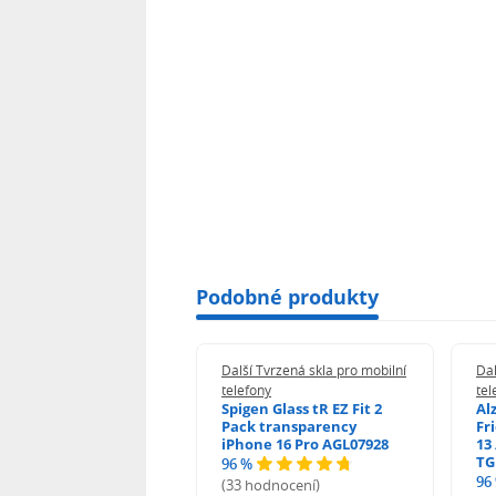
Podobné produkty
 Tvrzená skla pro mobilní
Další Tvrzená skla pro mobilní
Dal
ony
telefony
tel
guard 2.5D Glass
Spigen Glass tR EZ Fit 2
Al
Fit DustFree pro
Pack transparency
Fr
ne 17 Pro Max AGD-
iPhone 16 Pro AGL07928
13 
479BDAP3
TG
96 %
96
(33 hodnocení)