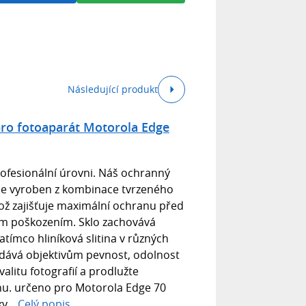
Následující produkt
pro fotoaparát Motorola Edge
ofesionální úrovni. Náš ochranný
 je vyroben z kombinace tvrzeného
 což zajišťuje maximální ochranu před
ým poškozením. Sklo zachovává
zatímco hliníková slitina v různých
dává objektivům pevnost, odolnost
alitu fotografií a prodlužte
u. určeno pro Motorola Edge 70
y...
Celý popis