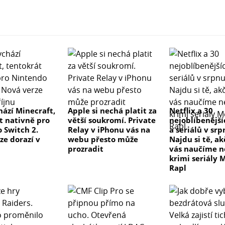
hází Minecraft,
Apple si nechá platit za
Netflix a 30
t nativně pro
větší soukromí. Private
nejoblíbenější
 Switch 2.
Relay v iPhonu vás na
a seriálů v sr
ze dorazí v
webu přesto může
Najdu si tě, a
prozradit
vás naučíme 
krimi seriály 
Rapl