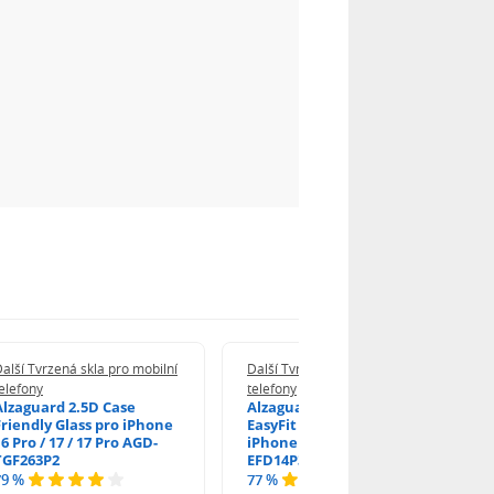
alší Tvrzená skla pro mobilní
Další Tvrzená skla pro mobilní
elefony
telefony
Alzaguard 2.5D Case
Alzaguard 2.5D Glass
Friendly Glass pro iPhone
EasyFit DustFree pro
6 Pro / 17 / 17 Pro AGD-
iPhone 16 Pro / 17 AGD-
TGF263P2
EFD14P3
79 %
77 %