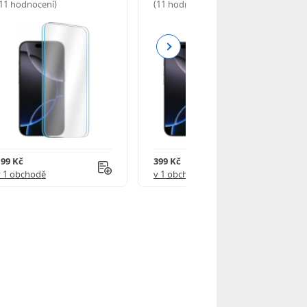
(11 hodnocení)
(11 hodnocení)
Next
199 Kč
399 Kč
v 1 obchodě
v 1 obchodě