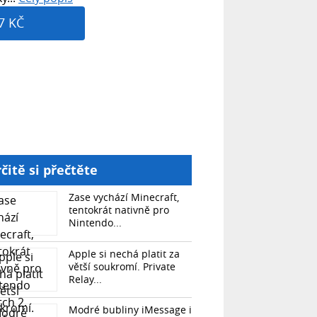
7 KČ
čitě si přečtěte
Zase vychází Minecraft,
tentokrát nativně pro
Nintendo...
Apple si nechá platit za
větší soukromí. Private
Relay...
Modré bubliny iMessage i