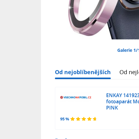
Galerie 1/
Od nejoblíbenějších
Od nejl
ENKAY 141923
fotoaparát Mo
PINK
95 %