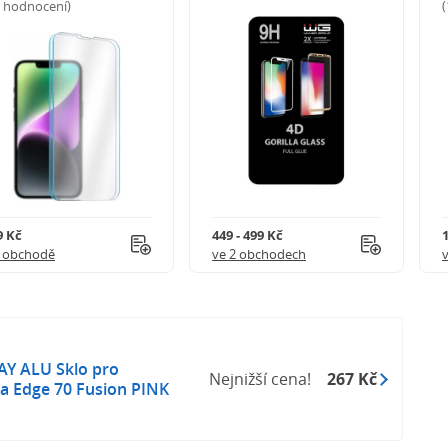
5 hodnocení)
9 Kč
449 - 499 Kč
1 obchodě
ve 2 obchodech
Y ALU Sklo pro
Nejnižší cena!
267 Kč
a Edge 70 Fusion PINK