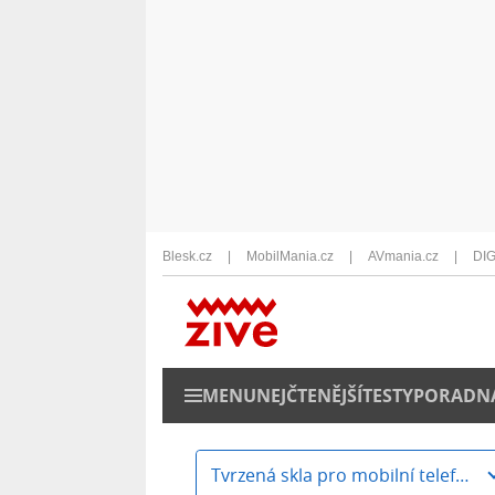
Blesk.cz
MobilMania.cz
AVmania.cz
DIG
MENU
NEJČTENĚJŠÍ
TESTY
PORADN
Tvrzená skla pro mobilní telefony