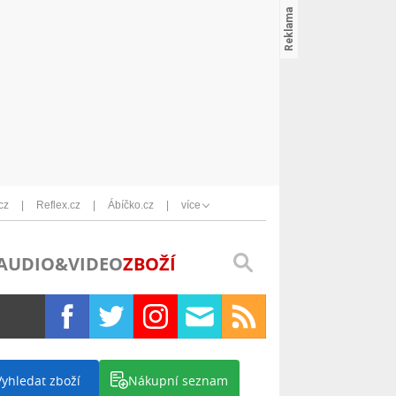
cz
Reflex.cz
Ábíčko.cz
více
AUDIO&VIDEO
ZBOŽÍ
Vyhledat zboží
Nákupní seznam