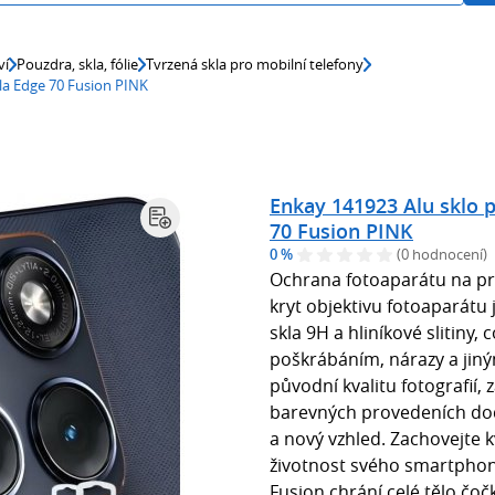
ví
Pouzdra, skla, fólie
Tvrzená skla pro mobilní telefony
la Edge 70 Fusion PINK
Enkay 141923 Alu sklo 
70 Fusion PINK
0 %
(0 hodnocení)
Ochrana fotoaparátu na pr
kryt objektivu fotoaparátu
skla 9H a hliníkové slitiny,
poškrábáním, nárazy a jin
původní kvalitu fotografií, 
barevných provedeních do
a nový vzhled. Zachovejte kv
životnost svého smartphon
Fusion chrání celé tělo čočk