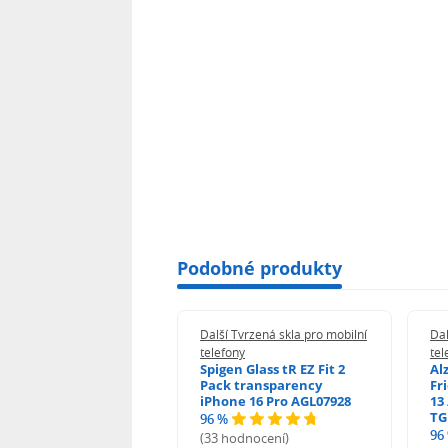
Podobné produkty
 Tvrzená skla pro mobilní
Další Tvrzená skla pro mobilní
Dal
ony
telefony
tel
guard 2.5D Glass
Spigen Glass tR EZ Fit 2
Al
Fit DustFree pro
Pack transparency
Fr
ne 17 Pro Max AGD-
iPhone 16 Pro AGL07928
13 
479BDAP3
TG
96 %
96
(33 hodnocení)