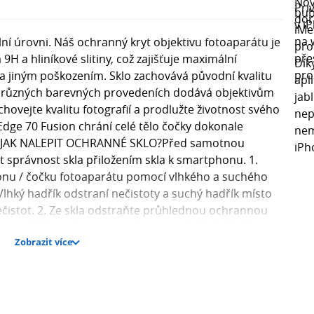
í úrovni. Náš ochranný kryt objektivu fotoaparátu je
H a hliníkové slitiny, což zajišťuje maximální
 jiným poškozením. Sklo zachovává původní kvalitu
na v různých barevných provedeních dodává objektivům
hovejte kvalitu fotografií a prodlužte životnost svého
ge 70 Fusion chrání celé tělo čočky dokonale
iník JAK NALEPIT OCHRANNÉ SKLO?Před samotnou
 správnost skla přiložením skla k smartphonu. 1.
onu / čočku fotoaparátu pomocí vlhkého a suchého
 Vlhký hadřík odstraní nečistoty a suchý hadřík místo
ečistot. 2. Ze skla odstraňte průhlednou ochrannou
chranná fólie nalepena na obou stranách). 3. Zlehka
Zobrazit více
em displeje a nechte sklo přilnout k smartphonu. 4. V
vzduchové bubliny vytlačte je směrem k okraji