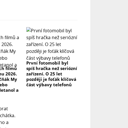
První fotomobil byl
ch filmů
spíš hračka než seriózní
pnu 2026.
zařízení. O 25 let
kčňák My
později je foťák klíčová
nebo
část výbavy telefonů
Metanol a