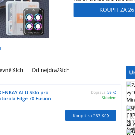
KOUPIT ZA 26
1
evnějších
Od nejdražších
Ur
 ENKAY ALU Sklo pro
Doprava:
59 Kč
torola Edge 70 Fusion
Skladem
Koupit za 267 Kč