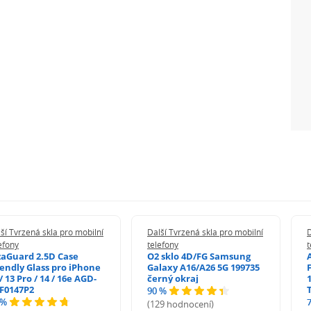
ší Tvrzená skla pro mobilní
Další Tvrzená skla pro mobilní
D
efony
telefony
t
zaGuard 2.5D Case
O2 sklo 4D/FG Samsung
iendly Glass pro iPhone
Galaxy A16/A26 5G 199735
/ 13 Pro / 14 / 16e AGD-
černý okraj
1
F0147P2
90 %
 %
(129 hodnocení)