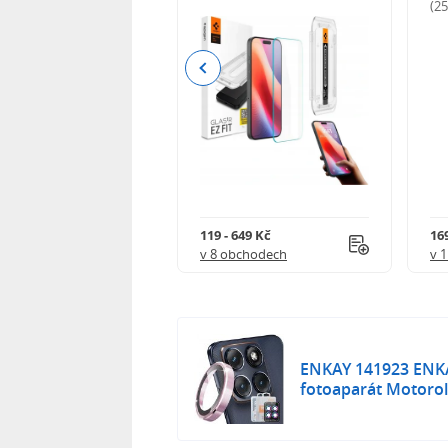
odnocení)
(2
Previous
Kč
119 - 649 Kč
16
 obchodech
v 8 obchodech
v 
ENKAY 141923 ENKA
fotoaparát Motorol