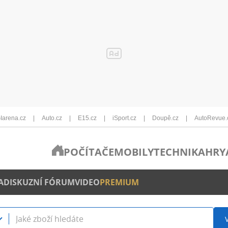
Iarena.cz
Auto.cz
E15.cz
iSport.cz
Doupě.cz
AutoRevue.
POČÍTAČE
MOBILY
TECHNIKA
HRY
A
DISKUZNÍ FÓRUM
VIDEO
PREMIUM