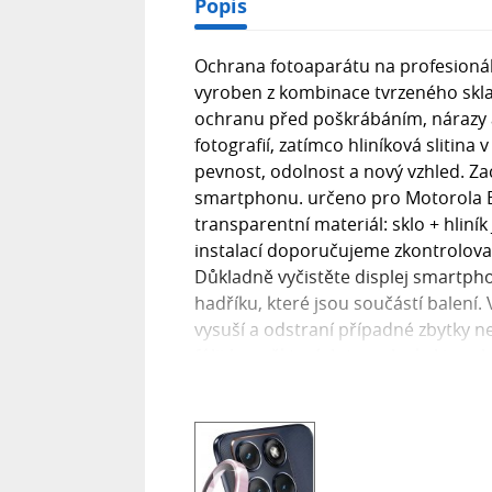
Popis
Ochrana fotoaparátu na profesionáln
vyroben z kombinace tvrzeného skla 9
ochranu před poškrábáním, nárazy a
fotografií, zatímco hliníková sliti
pevnost, odolnost a nový vzhled. Zac
smartphonu. určeno pro Motorola Ed
transparentní materiál: sklo + hl
instalací doporučujeme zkontrolovat
Důkladně vyčistěte displej smartph
hadříku, které jsou součástí balení.
vysuší a odstraní případné zbytky n
fólii (na některých typech skel je o
sklo přiložte, přejeďte prstem střed
případě, že se pod sklem nacházejí 
smartphonu.