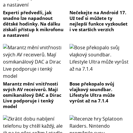
Experti předvedli, jak
Nečekejte na Android 17.
snadno lze napadnout
Už teď si můžete ty
dětské hodinky. Na dálku
nejlepší funkce vyzkoušet
získali přístup k mikrofonu
i ve starších verzích
a nastavení
Marantz mění vnitřnosti
Bose překopalo svůj
svých AV receiverů. Mají
vlajkový soundbar.
osmikanálový DAC a Dirac
Lifestyle Ultra může
Live podporuje i tenký
vyrůst až na 7.1.4
model