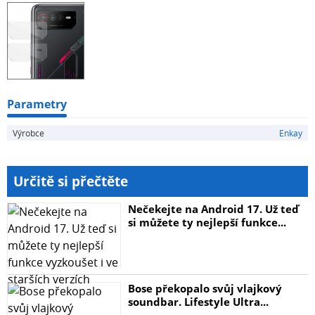
fotoaparátu na ochranu celého telefonu nestačí jen
ochranný kryt jednoduchá instalace ve 4 krocích
Parametry
Výrobce
Enkay
Určitě si přečtěte
Nečekejte na Android 17. Už teď
si můžete ty nejlepší funkce...
Bose překopalo svůj vlajkový
soundbar. Lifestyle Ultra...