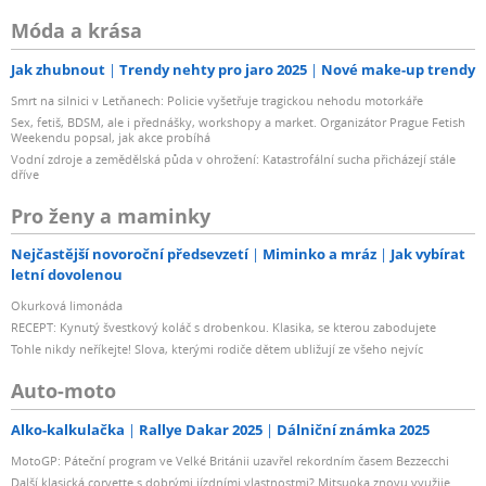
Móda a krása
Jak zhubnout
Trendy nehty pro jaro 2025
Nové make-up trendy
Smrt na silnici v Letňanech: Policie vyšetřuje tragickou nehodu motorkáře
Sex, fetiš, BDSM, ale i přednášky, workshopy a market. Organizátor Prague Fetish
Weekendu popsal, jak akce probíhá
Vodní zdroje a zemědělská půda v ohrožení: Katastrofální sucha přicházejí stále
dříve
Pro ženy a maminky
Nejčastější novoroční předsevzetí
Miminko a mráz
Jak vybírat
letní dovolenou
Okurková limonáda
RECEPT: Kynutý švestkový koláč s drobenkou. Klasika, se kterou zabodujete
Tohle nikdy neříkejte! Slova, kterými rodiče dětem ubližují ze všeho nejvíc
Auto-moto
Alko-kalkulačka
Rallye Dakar 2025
Dálniční známka 2025
MotoGP: Páteční program ve Velké Británii uzavřel rekordním časem Bezzecchi
Další klasická corvette s dobrými jízdními vlastnostmi? Mitsuoka znovu využije