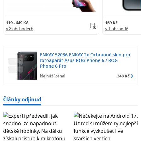
119 - 649 Kč
169 Kč
v 8 obchodech
v 1 obchodě
ENKAY 52036 ENKAY 2x Ochranné sklo pro
fotoaparát Asus ROG Phone 6 / ROG
Phone 6 Pro
Nejnižší cena!
348 Kč
Články odjinud