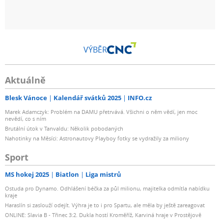
VÝBĚR
Aktuálně
Blesk Vánoce
Kalendář svátků 2025
INFO.cz
Marek Adamczyk: Problém na DAMU přetrvává. Všichni o něm vědí, jen moc
nevědí, co s ním
Brutální útok v Tanvaldu: Několik pobodaných
Nahotinky na Měsíci: Astronautovy Playboy fotky se vydražily za miliony
Sport
MS hokej 2025
Biatlon
Liga mistrů
Ostuda pro Dynamo. Odhlášení béčka za půl milionu, majitelka odmítla nabídku
kraje
Haraslín si zaslouží odejít. Výhra je to i pro Spartu, ale měla by ještě zareagovat
ONLINE: Slavia B - Třinec 3:2. Dukla hostí Kroměříž, Karviná hraje v Prostějově