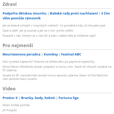
Zdraví
Podpořte dětskou imunitu
Babské rady proti nachlazení
S čím
vším pomůže rýmovník
Jak se zdravě zchladit v tropických vedrech: Co pomáhá a kdy už riskujete úpal
Úpal a úžeh: Jak je poznat a jak se z nich rychle vyléčit
Parazité v nás: Kterým se u nás líbí a kde v našem těle je můžeme najít?
Pro nejmenší
Mourissonova poradna
Komiksy
Festival ABC
Kdo vynalezl kapesník? Historie od středověku po papírové kapesníky
Ghost Recon Wildlands dostal vylepšení a novou misi. Starší díl Ubisoft rozdává na
PC zdarma
Quake ke 30. narozeninám dostal novou epizodu zdarma. Dawn of the Machine
vám zamotá hlavu iluzemi
Video
Prostor X
Branky, body, kokoti
Fortuna liga
Milan Knížák pohřeb
Jiří Pospíšil