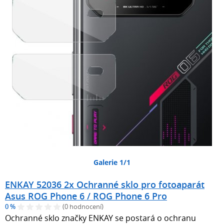
Galerie 1/1
ENKAY 52036 2x Ochranné sklo pro fotoaparát
Asus ROG Phone 6 / ROG Phone 6 Pro
0 %
(0 hodnocení)
Ochranné sklo značky ENKAY se postará o ochranu