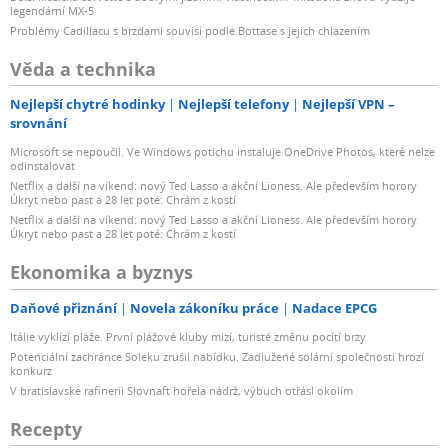
legendární MX-5
Problémy Cadillacu s brzdami souvisí podle Bottase s jejich chlazením
Věda a technika
Nejlepší chytré hodinky
Nejlepší telefony
Nejlepší VPN –
srovnání
Microsoft se nepoučil. Ve Windows potichu instaluje OneDrive Photos, které nelze
odinstalovat
Netflix a další na víkend: nový Ted Lasso a akční Lioness. Ale především horory
Úkryt nebo past a 28 let poté: Chrám z kostí
Netflix a další na víkend: nový Ted Lasso a akční Lioness. Ale především horory
Úkryt nebo past a 28 let poté: Chrám z kostí
Ekonomika a byznys
Daňové přiznání
Novela zákoníku práce
Nadace EPCG
Itálie vyklízí pláže. První plážové kluby mizí, turisté změnu pocítí brzy
Potenciální zachránce Soleku zrušil nabídku. Zadlužené solární společnosti hrozí
konkurz
V bratislavské rafinerii Slovnaft hořela nádrž, výbuch otřásl okolím
Recepty