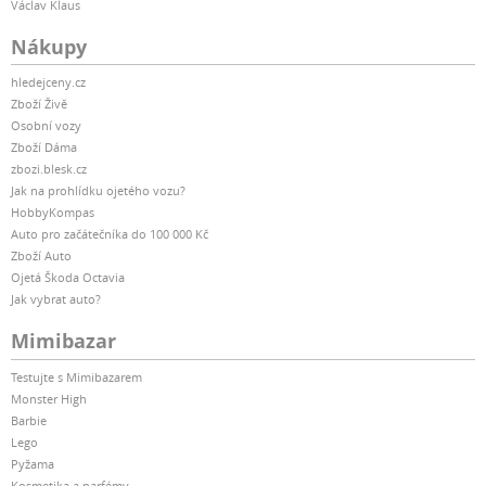
Václav Klaus
Nákupy
hledejceny.cz
Zboží Živě
Osobní vozy
Zboží Dáma
zbozi.blesk.cz
Jak na prohlídku ojetého vozu?
HobbyKompas
Auto pro začátečníka do 100 000 Kč
Zboží Auto
Ojetá Škoda Octavia
Jak vybrat auto?
Mimibazar
Testujte s Mimibazarem
Monster High
Barbie
Lego
Pyžama
Kosmetika a parfémy