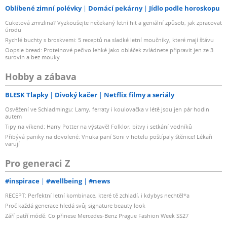
Oblíbené zimní polévky
Domácí pekárny
Jídlo podle horoskopu
Cuketová zmrzlina? Vyzkoušejte nečekaný letní hit a geniální způsob, jak zpracovat
úrodu
Rychlé buchty s broskvemi: 5 receptů na sladké letní moučníky, které mají šťávu
Oopsie bread: Proteinové pečivo lehké jako obláček zvládnete připravit jen ze 3
surovin a bez mouky
Hobby a zábava
BLESK Tlapky
Divoký kačer
Netflix filmy a seriály
Osvěžení ve Schladmingu: Lamy, ferraty i koulovačka v létě jsou jen pár hodin
autem
Tipy na víkend: Harry Potter na výstavě! Folklor, bitvy i setkání vodníků
Přibývá paniky na dovolené: Vnuka paní Soni v hotelu poštípaly štěnice! Lékaři
varují
Pro generaci Z
#inspirace
#wellbeing
#news
RECEPT: Perfektní letní kombinace, které tě zchladí, i kdybys nechtěl*a
Proč každá generace hledá svůj signature beauty look
Září patří módě: Co přinese Mercedes-Benz Prague Fashion Week SS27