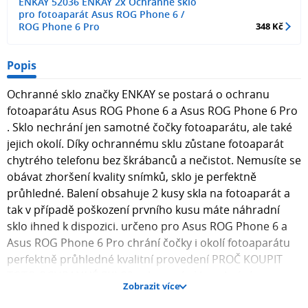
ENKAY 52036 ENKAY 2x Ochranné sklo
pro fotoaparát Asus ROG Phone 6 /
ROG Phone 6 Pro
348 Kč
Popis
Ochranné sklo značky ENKAY se postará o ochranu
fotoaparátu Asus ROG Phone 6 a Asus ROG Phone 6 Pro
. Sklo nechrání jen samotné čočky fotoaparátu, ale také
jejich okolí. Díky ochrannému sklu zůstane fotoaparát
chytrého telefonu bez škrábanců a nečistot. Nemusíte se
obávat zhoršení kvality snímků, sklo je perfektně
průhledné. Balení obsahuje 2 kusy skla na fotoaparát a
tak v případě poškození prvního kusu máte náhradní
sklo ihned k dispozici. určeno pro Asus ROG Phone 6 a
Asus ROG Phone 6 Pro chrání čočky i okolí fotoaparátu
perfektně průhledné kvalitní provedení PROČ KOUPIT
TOTO OCHRANNÉ SKLO? ochranné sklo ochrání
Zobrazit více
fotoaparát před rozbitím předejdete drahé opravě